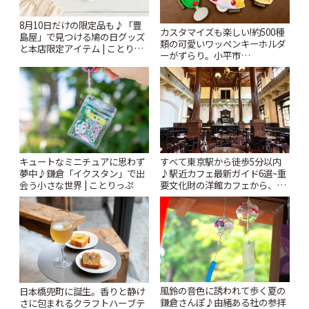
8月10日だけの限定品も♪「豊
カスタマイズも楽しい!約500種
島屋」で見つける鳩の日グッズ
類の可愛いワッペンキーホルダ
と本店限定アイテム | ことりっ
ーがずらり。小平市
ぷ
「Kimamaya T&K」 | ことりっ
ぷ
キュートなミニチュアに思わず
すべて東京駅から徒歩5分以内
夢中♪鎌倉「イクスタン」で出
♪駅近カフェ最新ガイド6選~重
会う小さな世界 | ことりっぷ
要文化財の洋館カフェから、改
札すぐのレトロ喫茶まで~ | こと
りっぷ
風鈴の音色に誘われて歩く夏の
日本橋兜町に誕生。香りと静け
鎌倉さんぽ♪由緒ある社の参拝
さに包まれるクラフトハーブテ