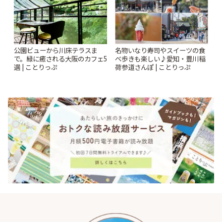
公園ビューから川床テラスま
名物いなり寿司やスイーツの食
で。緑に癒される大阪のカフェ5
べ歩きも楽しい♪愛知・豊川稲
選 | ことりっぷ
荷参道さんぽ | ことりっぷ