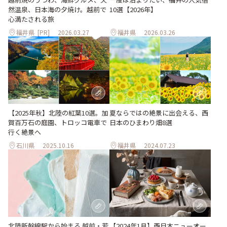
然温泉、日本海の夕焼け。越前で
10選【2026年】
心満たされる旅
福井県
[PR]
2026.03.27
福井県
2026.03.26
【2025年秋】北陸の紅葉10選。加
夏ならではの絶景に出会える、西
賀百万石の庭園、トロッコ電車で
日本のひまわり畑8選
行く絶景へ
石川県
2025.10.16
福井県
2024.07.23
北陸新幹線駅から始まる 越前・若
【2024年1月】西日本ニューオー