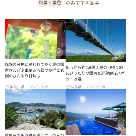
のおすすめ記事
風景・景色
風鈴の音色に誘われて歩く夏の鎌
都心から約2時間♪夏の日帰り旅
倉さんぽ♪由緒ある社の参拝と老
にぴったりの関東＆近郊観光スポ
舗のひんやり甘味も
ット21選
神奈川県
2026.08.02
群馬県
2026.07.20
夏休みでも混雑を避けて。のんび