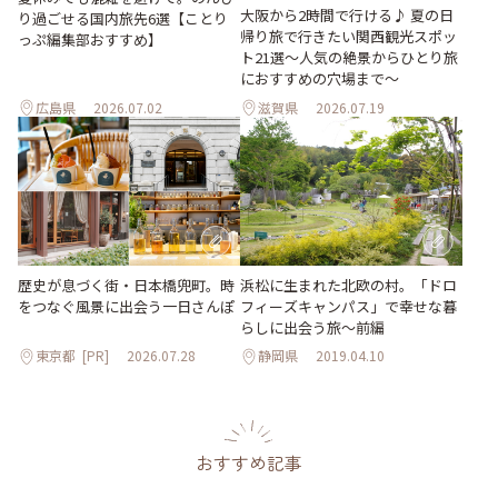
大阪から2時間で行ける♪ 夏の日
り過ごせる国内旅先6選【ことり
帰り旅で行きたい関西観光スポッ
っぷ編集部おすすめ】
ト21選～人気の絶景からひとり旅
におすすめの穴場まで～
広島県
2026.07.02
滋賀県
2026.07.19
歴史が息づく街・日本橋兜町。時
浜松に生まれた北欧の村。「ドロ
をつなぐ風景に出会う一日さんぽ
フィーズキャンパス」で幸せな暮
らしに出会う旅～前編
東京都
[PR]
2026.07.28
静岡県
2019.04.10
おすすめ記事