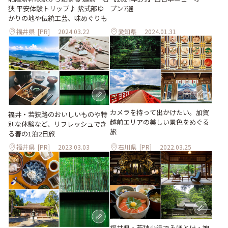
狭 平安体験トリップ♪ 紫式部ゆ
プン7選
かりの地や伝統工芸、味めぐりも
福井県
[PR]
2024.03.22
愛知県
2024.01.31
カメラを持って出かけたい。加賀
福井・若狭路のおいしいものや特
越前エリアの美しい景色をめぐる
別な体験など、リフレッシュでき
旅
る春の1泊2日旅
福井県
[PR]
2023.03.03
石川県
[PR]
2022.03.25
福井県・若狭小浜でみほとけ・神