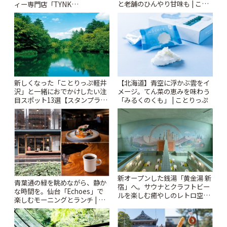
と老舗のひんやり甘味も | こと
ィー専門店「TYNK
りっぷ
Kabutocho」 | ことりっぷ
新しくなった「ことりっぷ軽井
【北海道】青空に浮かぶ雲をイ
沢」と一緒におでかけしたい注
メージ。てん菜の恵みを味わう
目スポット13選【スタンプラリ
「みるくのくも」 | ことりっぷ
ー開催中】 | ことりっぷ
新オープンした銭湯「黄金湯 新
青葉通の緑を眺めながら、静か
宿」へ。サウナとクラフトビー
な時間を。仙台「Echoes」で
ルを楽しむ癒やしのレトロ空間
楽しむモーニングとランチ | こ
| ことりっぷ
とりっぷ