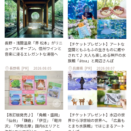
長野・浅間温泉「界 松本」がリニ
【チケットプレゼント】アートな
ューアルオープン。信州ワインと
空間ともふもふの生きものに癒や
音楽に浸るエレガントな湯宿へ
されて♪ 大人も楽しめる神戸の水
族館「átoa」と周辺さんぽ
長野県
[PR]
2026.08.05
兵庫県
[PR]
2026.08.07
【改訂版発売♪】「角館・盛岡」
【チケットプレゼント】水辺の世
「仙台」「鎌倉」「伊豆」「軽井
界から浮世絵の世界へ。「広島も
沢」「伊勢志摩」国内6エリアと
とまち水族館」ではじまるアート