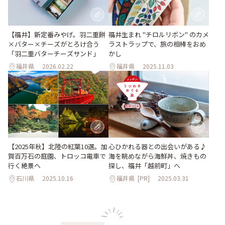
【福井】新定番みやげ。羽二重餅
福井生まれ "チロルリボン" のカメ
×バター×チーズがとろけ合う
ラストラップで、旅の相棒をおめ
「羽二重バターチーズサンド」
かし
福井県
2026.02.22
福井県
2025.11.03
【2025年秋】北陸の紅葉10選。加
心ひかれる器との出会いがある♪
賀百万石の庭園、トロッコ電車で
海を眺めながら海鮮丼、焼きもの
行く絶景へ
探し、福井「越前町」へ
石川県
2025.10.16
福井県
[PR]
2025.03.31