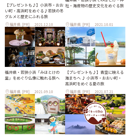
【プレゼントも♪】小浜市・おお
社・海産物の歴史文化をめぐる旅
い町・高浜町をめぐる♪若狭の冬
グルメと歴史にふれる旅
福井県
[PR]
2021.12.10
福井県
[PR]
2021.10.01
福井県・若狭小浜「みほとけの
【プレゼントも♪】青空に映える
里」をめぐり仏像に触れる旅へ
海まちへ ♪ 小浜市・おおい町・
高浜町をめぐる夏の旅
福井県
[PR]
2021.09.10
福井県
[PR]
2021.07.21