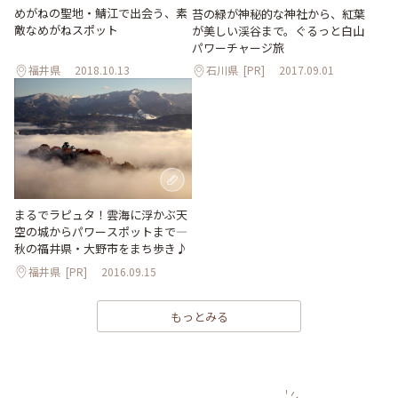
めがねの聖地・鯖江で出会う、素
苔の緑が神秘的な神社から、紅葉
敵なめがねスポット
が美しい渓谷まで。ぐるっと白山
パワーチャージ旅
福井県
2018.10.13
石川県
[PR]
2017.09.01
まるでラピュタ！雲海に浮かぶ天
空の城からパワースポットまで―
秋の福井県・大野市をまち歩き♪
福井県
[PR]
2016.09.15
もっとみる