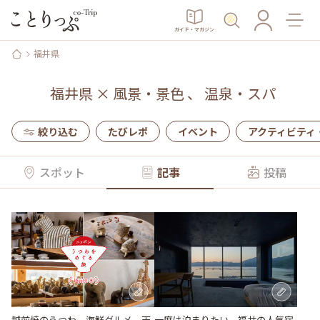
ガイド・マガジン
福井県
福井県
×
風景・景色
、
温泉・スパ
絞り込む
たびレポ
イベント
アクティビティ
スポット
記事
投稿
越前焼のうつわ、海鮮グルメ、天
一度は泊まりたい、福井の人気宿