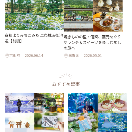
京都よりみちこみち 二条城＆御池
焼きものの里・信楽、窯元めぐり
通【前編】
やランチ＆スイーツを楽しむ癒し
の旅へ
京都府
2026.06.14
滋賀県
2026.05.01
おすすめ記事