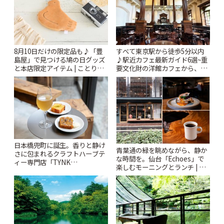
8月10日だけの限定品も♪「豊
すべて東京駅から徒歩5分以内
島屋」で見つける鳩の日グッズ
♪駅近カフェ最新ガイド6選~重
と本店限定アイテム | ことりっ
要文化財の洋館カフェから、改
ぷ
札すぐのレトロ喫茶まで~ | こと
りっぷ
日本橋兜町に誕生。香りと静け
青葉通の緑を眺めながら、静か
さに包まれるクラフトハーブテ
な時間を。仙台「Echoes」で
ィー専門店「TYNK
楽しむモーニングとランチ | こ
Kabutocho」 | ことりっぷ
とりっぷ