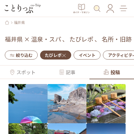
ガイド・マガジン
福井県
福井県
×
温泉・スパ
、
たびレポ
、
名所・旧跡
絞り込む
たびレポ
イベント
アクティビテ
スポット
記事
投稿