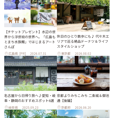
【チケットプレゼント】水辺の世
休日のひとり散歩にも♪ 代々木エ
界から浮世絵の世界へ。「広島も
リアで巡る絶品ドーナツ＆ライフ
とまち水族館」ではじまるアート
スタイルショップ
さんぽ
広島県
[PR]
2026.07.31
東京都
2026.08.02
名古屋から日帰り旅へ♪愛知・岐
京都よりみちこみち 二条城＆御池
阜・静岡のおすすめスポット6選
通【後編】
岐阜県
2025.09.23
京都府
2026.06.20