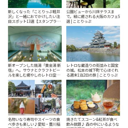
新しくなった「ことりっぷ軽井
公園ビューから川床テラスま
沢」と一緒におでかけしたい注
で。緑に癒される大阪のカフェ5
目スポット13選【スタンプラリ
選 | ことりっぷ
ー開催中】 | ことりっぷ
新オープンした銭湯「黄金湯 新
レトロな蔵造りの街並みと国宝
宿」へ。サウナとクラフトビー
の城。松本の城下町で心ほぐれ
ルを楽しむ癒やしのレトロ空間
る週末1泊2日の旅 | ことりっぷ
| ことりっぷ
名物いなり寿司やスイーツの食
焼きたてスコーン&紅茶が食べ
べ歩きも楽しい♪愛知・豊川稲
飲み放題♪ 森の中にいるような