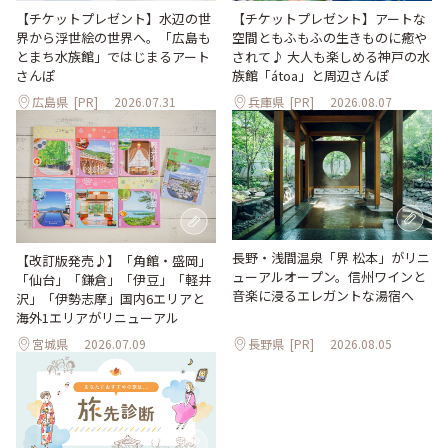
【チケットプレゼント】水辺の世
【チケットプレゼント】アートな
界から浮世絵の世界へ。「広島も
空間ともふもふの生きものに癒や
とまち水族館」ではじまるアート
されて♪ 大人も楽しめる神戸の水
さんぽ
族館「átoa」と周辺さんぽ
広島県
[PR]
2026.07.31
兵庫県
[PR]
2026.08.07
長野・浅間温泉「界 松本」がリニ
【改訂版発売♪】「角館・盛岡」
ューアルオープン。信州ワインと
「仙台」「鎌倉」「伊豆」「軽井
音楽に浸るエレガントな湯宿へ
沢」「伊勢志摩」国内6エリアと
海外1エリアがリニューアル
宮城県
2026.07.09
長野県
[PR]
2026.08.05