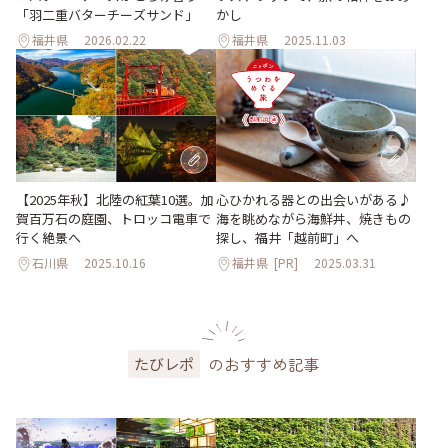
「羽二重バターチーズサンド」
かし
福井県
2026.02.22
福井県
2025.11.03
【2025年秋】北陸の紅葉10選。加
心ひかれる器との出会いがある♪
賀百万石の庭園、トロッコ電車で
海を眺めながら海鮮丼、焼きもの
行く絶景へ
探し、福井「越前町」へ
石川県
2025.10.16
福井県
[PR]
2025.03.31
のおすすめ記事
たびレポ