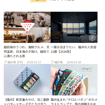
越前焼のうつわ、海鮮グルメ、天
一度は泊まりたい、福井の人気宿
然温泉、日本海の夕焼け。越前で
10選【2026年】
心満たされる旅
福井県
[PR]
2026.03.27
福井県
2026.03.26
【福井】新定番みやげ。羽二重餅
福井生まれ "チロルリボン" のカメ
×バター×チーズがとろけ合う
ラストラップで、旅の相棒をおめ