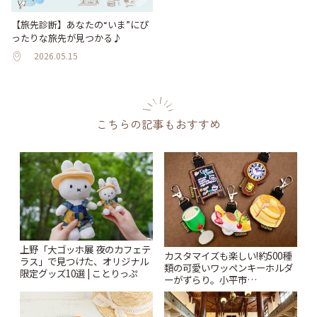
【旅先診断】あなたの“いま”にぴ
ったりな旅先が見つかる♪
2026.05.15
こちらの記事もおすすめ
上野「大ゴッホ展 夜のカフェテ
カスタマイズも楽しい!約500種
ラス」で見つけた、オリジナル
類の可愛いワッペンキーホルダ
限定グッズ10選 | ことりっぷ
ーがずらり。小平市
「Kimamaya T&K」 | ことりっ
ぷ