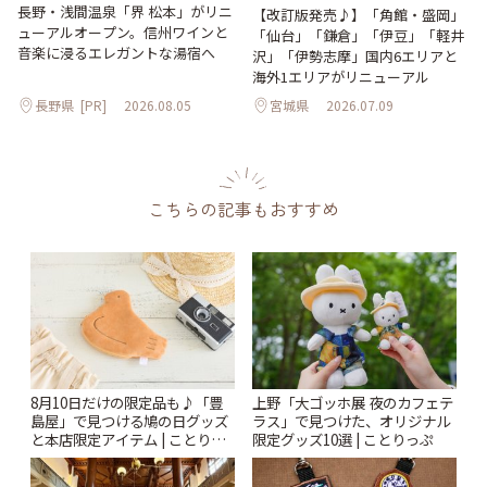
長野・浅間温泉「界 松本」がリニ
【改訂版発売♪】「角館・盛岡」
ューアルオープン。信州ワインと
「仙台」「鎌倉」「伊豆」「軽井
音楽に浸るエレガントな湯宿へ
沢」「伊勢志摩」国内6エリアと
海外1エリアがリニューアル
長野県
[PR]
2026.08.05
宮城県
2026.07.09
こちらの記事もおすすめ
8月10日だけの限定品も♪「豊
上野「大ゴッホ展 夜のカフェテ
島屋」で見つける鳩の日グッズ
ラス」で見つけた、オリジナル
と本店限定アイテム | ことりっ
限定グッズ10選 | ことりっぷ
ぷ