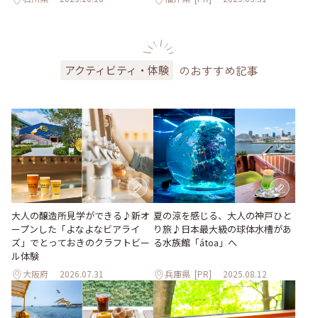
のおすすめ記事
アクティビティ・体験
大人の醸造所見学ができる♪新オ
夏の涼を感じる、大人の神戸ひと
ープンした「よなよなビアライ
り旅♪日本最大級の球体水槽があ
ズ」でとっておきのクラフトビー
る水族館「átoa」へ
ル体験
大阪府
2026.07.31
兵庫県
[PR]
2025.08.12