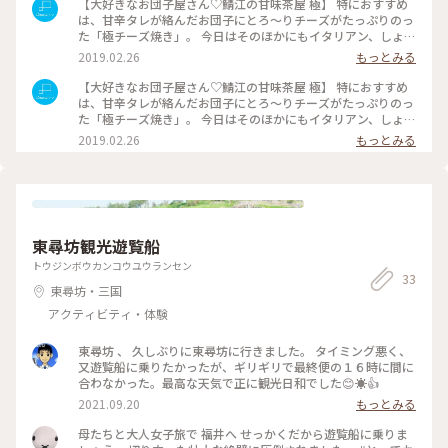
【大好きなお団子屋さん♡鯖江の甘味茶屋 極】 特におすすめ
は、甘辛タレが絡んだお団子にとろ〜りチーズがたっぷりのっ
た「極チーズ焼き」。 今日はそのほかにもイタリアン、しょう
ゆチーズ、カスタード生チョコ団子をいただきました。美味し
2019.02.26
もっとみる
すぎる！！ ・水は還元水 ・砂糖はきびか黒糖のみ ・小豆は北
海道産 ・お団子にのせているものは全て手作り など、こだわ
【大好きなお団子屋さん♡鯖江の甘味茶屋 極】 特におすすめ
りもたくさん！体に優しいお団子が食べられます。 #極チーズ
は、甘辛タレが絡んだお団子にとろ〜りチーズがたっぷりのっ
焼き #甘味茶屋極 #わたしの街 #冬のごちそう #Dearふ
た「極チーズ焼き」。 今日はそのほかにもイタリアン、しょう
くい #福井 #福井県 #鯖江市 #fukui #japan #ことりっ
ゆチーズ、カスタード生チョコ団子をいただきました。美味し
2019.02.26
もっとみる
ぷ福井
すぎる！！ ・水は還元水 ・砂糖はきびか黒糖のみ ・小豆は北
海道産 ・お団子にのせているものは全て手作り など、こだわ
りもたくさん！体に優しいお団子が食べられます。 #極チーズ
焼き #甘味茶屋極 #冬のごちそう #わたしの街 #Dearふく
い #福井 #福井県 #鯖江市 #fukui #japan #ことりっぷ
福井
東尋坊観光遊覧船
トウジンボウカンコウユウランセン
33
東尋坊・三国
アクティビティ・体験
東尋坊 、 久しぶりに東尋坊に行きました。 タイミング悪く、
又遊覧船に乗りたかったが、ギリギリで最終便の１６時に間に
合わなかった。最高な天気で正に観光日和でした😊☀️👍
2021.09.20
もっとみる
母たちと大人女子旅で 福井へ せっかくだから遊覧船に乗りま