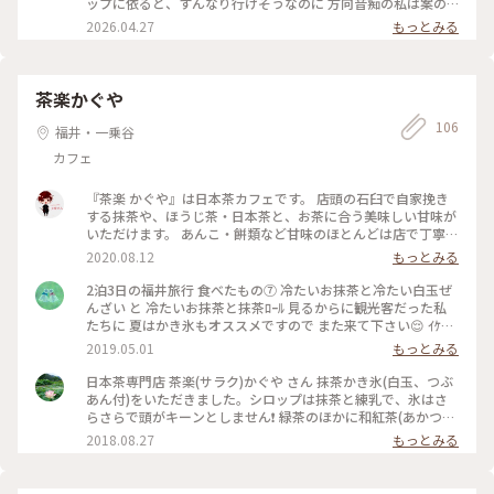
ップに依ると、すんなり行けそうなのに 方向音痴の私は案の
定道に迷い、時間に余裕がないので 焦りながらなんとか辿り
2026.04.27
もっとみる
着きました😅 養浩館庭園はかつて福井藩主松平家の別邸だっ
た 数寄屋造りの屋敷をそなえる回遊式林泉庭園です。 江戸時
代につくられた庭園で、大きな池を中心に広がる 庭と、池に
浮かぶようにして建ちあらゆる角度から 美しい景色を楽しめ
茶楽かぐや
る数寄屋造りの建物は「御泉水屋敷」と呼ばれていました。
106
これまで色んな日本庭園へ行きましたが、 最もお屋敷と池が
福井・一乗谷
近かったです。 #福井県 #福井市 #養浩館庭園 #日本庭園 #ひと
カフェ
り旅 #みけちゃみの47都道府県制覇
『茶楽 かぐや』は日本茶カフェです。 店頭の石臼で自家挽き
する抹茶や、ほうじ茶・日本茶と、お茶に合う美味しい甘味が
いただけます。 あんこ・餅類など甘味のほとんどは店で丁寧に
作られているそうです。 今回は、季節限定のかき氷をいただき
2020.08.12
もっとみる
ました。 『宇治金時のかき氷』は、抹茶蜜と練乳が別になっ
ています。 フワフワのこんもりと盛られた氷にあんこと白玉が
2泊3日の福井旅行 食べたもの⑦ 冷たいお抹茶と冷たい白玉ぜ
添えられています。 まずはフワフワ氷を少しづつ崩して楽しみ
んざい と 冷たいお抹茶と抹茶ﾛｰﾙ 見るからに観光客だった私
ます。 私は抹茶蜜と白玉を多めに残し最後に『冷やし抹茶白玉
たちに 夏はかき氷もオススメですので また来て下さい😌 ｲｹﾒﾝ
汁』にしてフィニッシュします。 老舗のお茶屋だからこそ作れ
店主さんが声をかけてくれました☆ あんみつも食べたかった
2019.05.01
もっとみる
る濃厚な抹茶蜜 でとても美味しいです。 #福井県 #福井スイー
なぁ✨ お隣はお土産やお茶も売っていて素敵なお店でした😌
ツ #ひとり食べ歩き
ん～どなたかの投稿をみて行って参りました😌😓 #福井県
日本茶専門店 茶楽(サラク)かぐや さん 抹茶かき氷(白玉、つぶ
あん付)をいただきました。シロップは抹茶と練乳で、氷はさ
らさらで頭がキーンとしません❗ 緑茶のほかに和紅茶(あかつ
き)、あんみつで5種類、ぜんざい、抹茶パフェ等甘味の種類が
2018.08.27
もっとみる
多く、次回はこれを頼もうと考えるのでわくわくしてしまいま
す。