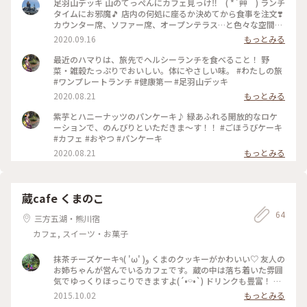
足羽山デッキ 山のてっぺんにカフェ見っけ‼️ ( *´艸｀) ランチ
タイムにお邪魔🎵 店内の何処に座るか決めてから食事を注文❣️
カウンター席、ソファー席、オープンテラス…と色々な空間が
点在💡 外のテラスで蝉の鳴き声を聞きながらランチすること
2020.09.16
もっとみる
にし、チキン南蛮ワンプレートを注文❣️ 野菜たっぷり乗ってて
胃袋にも優しい🎵 卵たっぷりのタルタルソースで頂くチキン
最近のハマりは、旅先でヘルシーランチを食べること！ 野
南蛮も…まぢ旨👍 モーニングもあるようなので、ちょっと早め
菜・雑穀たっぷりでおいしい。体にやさしい味。 #わたしの旅
に立ち寄ってから、観光にお出掛けするのも良さそうかも🎵 #
#ワンプレートランチ #健康第一 #足羽山デッキ
足羽山デッキ #カフェ #福井市
2020.08.21
もっとみる
紫芋とハニーナッツのパンケーキ♪ 緑あふれる開放的なロケ
ーションで、のんびりといただきま〜す！！ #ごほうびケーキ
#カフェ #おやつ #パンケーキ
2020.08.21
もっとみる
蔵cafe くまのこ
64
三方五湖・熊川宿
カフェ, スイーツ・お菓子
抹茶チーズケーキ٩( 'ω' )و くまのクッキーがかわいい♡ 友人の
お姉ちゃんが営んでいるカフェです。蔵の中は落ち着いた雰囲
気でゆっくりほっこりできますよ(´•⌔•`) ドリンクも豊富！ #
和スイーツ #カフェ #チーズケーキ
2015.10.02
もっとみる