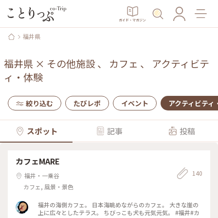
ガイド・マガジン
福井県
福井県
×
その他施設
、
カフェ
、
アクティビテ
ィ・体験
絞り込む
たびレポ
イベント
アクティビティ
スポット
記事
投稿
カフェMARE
140
福井・一乗谷
カフェ, 風景・景色
福井の海側カフェ。 日本海眺めながらのカフェ。 大きな崖の
上に広々としたテラス。 ちびっこも犬も元気元気。 #福井#カ