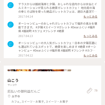
テラスからは越前海岸と夕陽、おしゃれな店内からは水仙とイ
ルミネーションが見られる絶景ガレットカフェ！ 地元産の海
の幸とそば粉を使った絶品ガレットカフェは、連日大盛況です
#絶景 #フレンチ #カフェ #Dearふくい #福井県 #越前町 #ガレ
2017.04.14
もっとみる
ット #スイーツ #海 #ことりっぷ福井 #オーシャンビュー
オーシャンビューのおしゃれガレットカフェで福井の恵みを堪
能できます。 #夕陽 #スイーツ #ガレット #Dearふくい #福井
県 #越前町 #カフェ #フレンチ #絶景
2017.04.13
もっとみる
オーシャンビューの大人気ガレットカフェ！日本の夕陽百選に
も選ばれているスポットで、絶景を楽しめます #絶景 #オーシ
ャンビュー #Dearふくい #福井県 #越前町 #フレンチ #カフェ
#ガレット #スイーツ #夕陽 #ことりっぷ福井
2017.04.12
もっとみる
山こう
サンコウ
79
厄払いの御利益だんご
永平寺
カフェ, スイーツ・お菓子, スイーツ・お菓子