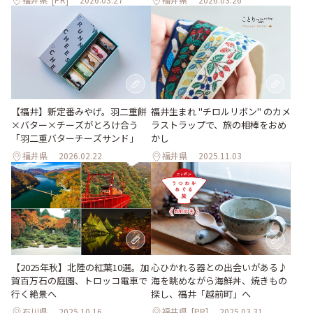
【福井】新定番みやげ。羽二重餅
福井生まれ "チロルリボン" のカメ
×バター×チーズがとろけ合う
ラストラップで、旅の相棒をおめ
「羽二重バターチーズサンド」
かし
福井県
2026.02.22
福井県
2025.11.03
【2025年秋】北陸の紅葉10選。加
心ひかれる器との出会いがある♪
賀百万石の庭園、トロッコ電車で
海を眺めながら海鮮丼、焼きもの
行く絶景へ
探し、福井「越前町」へ
石川県
2025.10.16
福井県
[PR]
2025.03.31