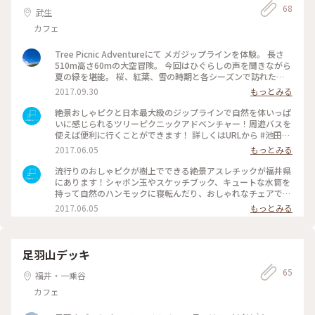
68
武生
カフェ
Tree Picnic Adventureにて メガジップラインを体験。 長さ
510m高さ60mの大空冒険。 今回はひぐらしの声を聞きながら
夏の緑を堪能。 桜、紅葉、雪の時期と各シーズンで訪れた
い。 #福井県 #今立郡 #池田町 #Tree Picnic Adventure #メガ
2017.09.30
もっとみる
ジップライン #日本は美しい
絶景おしゃピクと日本最大級のジップラインで自然を体いっぱ
いに感じられるツリーピクニックアドベンチャー！周遊バスを
使えば便利に行くことができます！ 詳しくはURLから #池田町
#ピクニック #Dearふくい #福井県 #おしゃピク #池田でおしゃ
2017.06.05
もっとみる
ピク #アスレチック #わたしの街 #絶景 #自然
流行りのおしゃピクが樹上でできる絶景アスレチックが福井県
にあります！シャボン玉やスケッチブック、キュートな水筒を
持って自然のハンモックに寝転んだり、おしゃれなチェアでの
んびりしませんか？ #絶景 #自然 #アスレチック #わたしの街
2017.06.05
もっとみる
#Dearふくい #福井県 #池田町 #ピクニック #おしゃピク #池田
でおしゃピク
足羽山デッキ
65
福井・一乗谷
カフェ