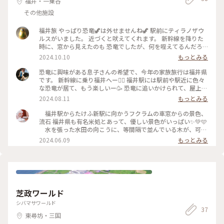
福井・一乗谷
その他施設
福井旅 やっぱり恐竜🦖は外せませんね🦖 駅前にティラノザウ
ルスがいました。 近づくと吠えてくれます。 新幹線を降りた
時に、窓から見えたのも 恐竜でしたが、何を咥えてるんだろ
うと よーく見たら、カニでした🦀😆 恐竜は進化して、鳥類と
2024.10.10
もっとみる
して生き残って いるそうですよ！ なのでカニを咥えている恐
竜の手に 鳥の羽が見られますね🪽 #福井旅 #恐竜 #ティラノザ
恐竜に興味がある息子さんの希望で、今年の家族旅行は福井県
ウルス
です。 新幹線に乗り福井へー✌🏻 福井駅には駅前や駅近に色々
な恐竜が居て、もう楽しいー🥳 恐竜に追いかけられて、屋上広
場に逃げる越前蟹•••た•••食べられているー🤣 #ことりっぷ旅
2024.08.11
もっとみる
2024 #Myことりっぷ
福井駅からたけふ新駅に向かうフクラムの車窓からの景色、
流石 福井県も有名米処とあって、優しい景色がいっぱい✨💚🩵
水を張った水田の向こうに、等間隔で並んでいる木が、可愛
くて可愛くて🌲💚 写真ではハッキリしませんが、やはり水
2024.06.09
もっとみる
鏡にもその木々が写り込んでいました✨ 可愛い並木、防風林
の役目もするのでしょうか？ 二枚目の田んぼ、既に等間隔
で田植えされていて、美しかったです💚🩵 三枚目にはびっく
り！ 黄金色に一面色づいていたのです？！ えええっ？も
う？調べてみると麦畑のようでした💛 麦の収穫時期も知ら
ない情けない大人です。。。 新幹線の開通した福井駅も✨
芝政ワールド
やはり恐竜推しで、構内、駅前広場は恐竜で一杯でした。
息子達が子供だったら、大喜びで釘付けになったことでしょ
シバマサワールド
37
う。。。 ティラノザウルスは、迫力ある風貌で動き、雄叫
東尋坊・三国
びまで響きました♫ ベンチの恐竜博士は、青山にあった福