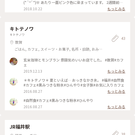
(*´꒳`*)🌸 あたり一面ピンク色に染まっています。 2週間前に
見頃だったのでお早目にどうぞ。 駐車場あります。入園料とも
2018.10.22
もっとみる
に無料です。 #秋深き #わたしの街 #コスモス #秋
キトテノワ
キトテノワ
43
敦賀
ごはん, カフェ, スイーツ・お菓子, 名所・旧跡, おみ
やげ
玄米珈琲とモンブラン 雰囲気のいいお店でした。 #敦賀#カフ
ェ
2019.12.13
もっとみる
＊キトテノワ＊ 夏といえば… おっきなかき氷。 #福井#自然食
#カフェ#黒みつきな粉氷#ひんやり#女子旅#お気に入りカフェ
2016.08.27
もっとみる
#自然食#カフェ#黒みつきな粉氷#ひんやり
2016.08.27
もっとみる
JR福井駅
38