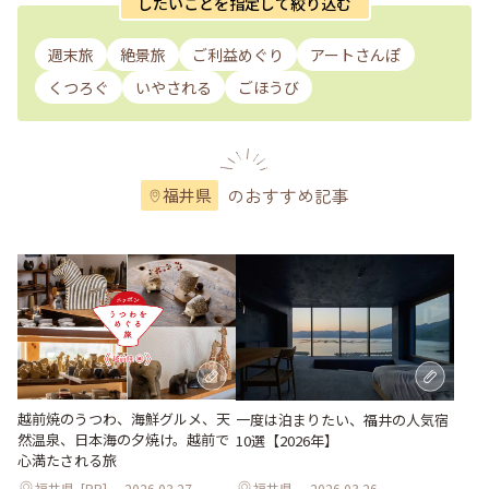
したいことを指定して絞り込む
週末旅
絶景旅
ご利益めぐり
アートさんぽ
くつろぐ
いやされる
ごほうび
のおすすめ記事
福井県
越前焼のうつわ、海鮮グルメ、天
一度は泊まりたい、福井の人気宿
然温泉、日本海の夕焼け。越前で
10選【2026年】
心満たされる旅
福井県
[PR]
2026.03.27
福井県
2026.03.26