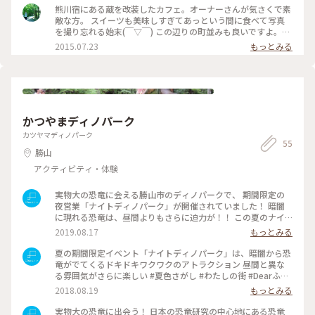
熊川宿にある蔵を改装したカフェ。オーナーさんが気さくで素
敵な方。 スイーツも美味しすぎてあっという間に食べて写真
を撮り忘れる始末(￣▽￣) この辺りの町並みも良いですよ。
2014.7.24 #蔵カフェ #カフェ #備忘録 #写真整理中
2015.07.23
もっとみる
かつやまディノパーク
カツヤマディノパーク
55
勝山
アクティビティ・体験
実物大の恐竜に会える勝山市のディノパークで、 期間限定の
夜営業「ナイトディノパーク」が開催されていました！ 暗闇
に現れる恐竜は、昼間よりもさらに迫力が！！ この夏のナイ
トディノパークは残念ながら終了しています。次回をお楽しみ
2019.08.17
もっとみる
に！ #ナイトディノパーク #ディノパーク #かつやま恐竜の森
#恐竜博物館 #恐竜 #恐竜王国福井 #福井県勝山市 #ことり
夏の期間限定イベント「ナイトディノパーク」は、暗闇から恐
っぷ福井 #Dearふくい #旅のひととき #夏旅2019 #わたしの街
竜がでてくるドキドキワクワクのアトラクション 昼間と異な
る雰囲気がさらに楽しい #夏色さがし #わたしの街 #Dearふく
い #ことりっぷ福井 #福井県 #福井 #勝山 #かつやまディノパー
2018.08.19
もっとみる
ク #Dearふくい勝山
実物大の恐竜に出会う！ 日本の恐竜研究の中心地にある恐竜