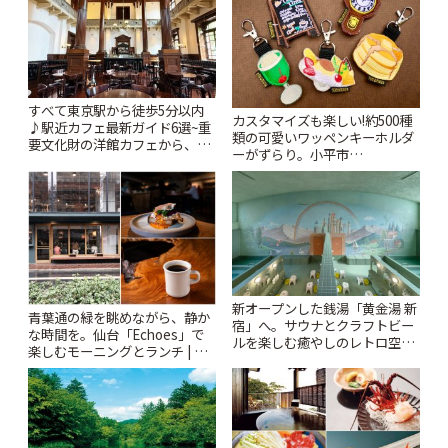
すべて東京駅から徒歩5分以内
カスタマイズも楽しい!約500種
♪駅近カフェ最新ガイド6選~重
類の可愛いワッペンキーホルダ
要文化財の洋館カフェから、改
ーがずらり。小平市
札すぐのレトロ喫茶まで~ | こと
「Kimamaya T&K」 | ことりっ
りっぷ
ぷ
新オープンした銭湯「黄金湯 新
青葉通の緑を眺めながら、静か
宿」へ。サウナとクラフトビー
な時間を。仙台「Echoes」で
ルを楽しむ癒やしのレトロ空間
楽しむモーニングとランチ | こ
| ことりっぷ
とりっぷ