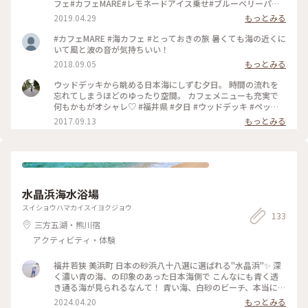
フェ#カフェMARE#レモネードアイス乗せ#ブルーベリーパイ#
別腹なし
2019.04.29
もっとみる
#カフェMARE #海カフェ #とっておきの旅 暑くても海の近くに
いて風と波の音が気持ちいい！
2018.09.05
もっとみる
ウッドデッキから眺める日本海にしずむ夕日。 時間の流れを
忘れてしまうほどのゆったり空間。 カフェメニューも充実で
何もかもがオシャレ♡ #福井県 #夕日 #ウッドデッキ #ペット
OK #カフェ #日本海
2017.09.13
もっとみる
水晶浜海水浴場
スイショウハマカイスイヨクジョウ
133
三方五湖・熊川宿
アクティビティ・体験
福井若狭 美浜町 日本の砂浜八十八選に選ばれる"水晶浜"✨ 深
く濃い青の海、の印象のあった日本海側で こんなにも青く透
き通る海が見られるなんて！ 青い海、白砂のビーチ、本当に南
国のよう✨ 到着するやいなや 「わーい！」と駆け出しました
2024.04.20
もっとみる