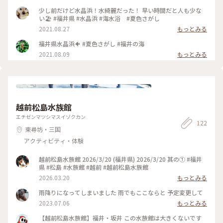
笑 海に入れる季節が待ち遠しいです #水晶浜 #福井旅 #福井
さんぽ#若狭 #福井県美浜町 #海 #白砂ビーチ #春色さがし #電
少し前だけど水晶浜！水綺麗だった！ 早い時間だと人も少な
車旅
い🏖 #福井県 #水晶浜 #海水浴 #夏色さがし
2021.08.27
もっとみる
福井県水晶浜🐠 #夏色さがし #福井の海
2021.08.09
もっとみる
越前松島水族館
エチゼンマツシマスイゾクカン
122
東尋坊・三国
アクティビティ・体験
越前松島水族館 2026/3/20 (福井県) 2026/3/20 其の① #福井
県 #松島 #水族館 #越前 #越前松島水族館
2026.03.20
もっとみる
雨降りになってしまいました 雨でもここならと 予定変更して
2023.07.06
もっとみる
【越前松島水族館】福井・坂井 この水族館は大きくないです