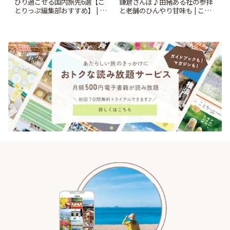
鎌倉さんぽ♪由緒ある社の参拝
びり過ごせる国内旅先6選【こ
と老舗のひんやり甘味も | こと
とりっぷ編集部おすすめ】 | こ
りっぷ
とりっぷ