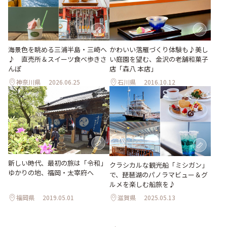
海景色を眺める三浦半島・三崎へ
かわいい落雁づくり体験も♪美し
♪ 直売所＆スイーツ食べ歩きさ
い庭園を望む、金沢の老舗和菓子
んぽ
店「森八 本店」
神奈川県
2026.06.25
石川県
2016.10.12
新しい時代、最初の旅は「令和」
クラシカルな観光船「ミシガン」
ゆかりの地、福岡・太宰府へ
で、琵琶湖のパノラマビュー＆グ
ルメを楽しむ船旅を♪
福岡県
2019.05.01
滋賀県
2025.05.13