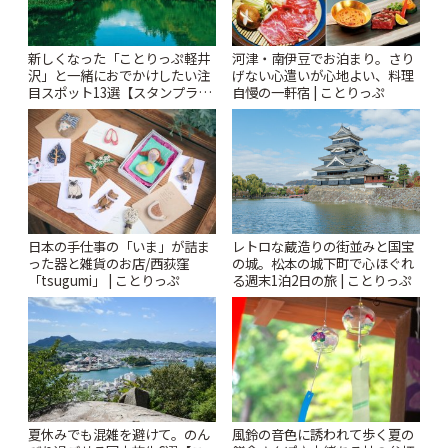
新しくなった「ことりっぷ軽井
河津・南伊豆でお泊まり。さり
沢」と一緒におでかけしたい注
げない心遣いが心地よい、料理
目スポット13選【スタンプラリ
自慢の一軒宿 | ことりっぷ
ー開催中】 | ことりっぷ
日本の手仕事の「いま」が詰ま
レトロな蔵造りの街並みと国宝
った器と雑貨のお店/西荻窪
の城。松本の城下町で心ほぐれ
「tsugumi」 | ことりっぷ
る週末1泊2日の旅 | ことりっぷ
風鈴の音色に誘われて歩く夏の
夏休みでも混雑を避けて。のん