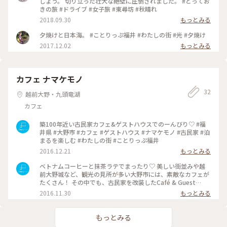
しょう。 切り立った壮大な絶壁に圧倒されました。 #とってお
きの旅 #ドライブ #女子旅 #東尋坊 #秋晴れ
2018.09.30
もっとみる
夕焼けと日本海。 #ことりっぷ福井 #わたしの街 #光 #夕焼け
2017.12.02
もっとみる
カフェ ナマケモノ
32
越前大野・九頭竜湖
カフェ
築100年近い古民家カフェ&ゲストハウスでのーんびり♡ #福
井県 #大野市 #カフェ #ゲストハウス #ナマケモノ #古民家 #泊
まるを楽しむ #わたしの街 #ことりっぷ福井
2016.12.21
もっとみる
ベトナムコーヒーと抹茶ラテでまったり♡ 美しい街並みや越
前大野城など、観光の見所が多い大野市には、素敵なカフェが
たくさん！ その中でも、古民家を改装したCafé & Guest
House Name came Ono(ナマケモノ)は、落ち着くし、美味し
2016.11.30
もっとみる
いドリンクやフードもあっておすすめ！ #福井県 #大野市 #カ
フェ #ゲストハウス #ナマケモノ #Dearふくい #泊まるを楽し
む #わたしの街 #ことりっぷ福井
もっとみる