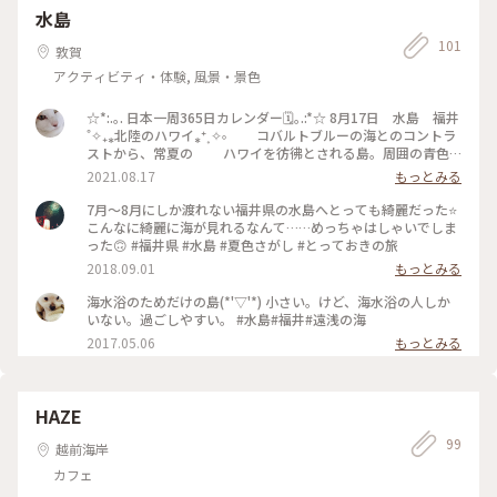
水島
101
敦賀
アクティビティ・体験, 風景・景色
☆*:.｡. 日本一周365日カレンダー🗓｡.:*☆ 8月17日 水島 福井
˚✧₊⁎北陸のハワイ⁎⁺˳✧༚ コバルトブルーの海とのコントラ
ストから、常夏の ハワイを彷彿とされる島。周囲の青色
と島近くの青色 の海を見ていると、ここが日本であるこ
2021.08.17
もっとみる
とを忘れて しまう。 日本海にこんなにも美しいところが
あるなんて知らなかったです。南国の島ですよね。日本にはま
7月～8月にしか渡れない福井県の水島へとっても綺麗だった⭐️
だまだ素敵なところがあるのでしょうね。 ＃夏色さがし#福井
こんなに綺麗に海が見れるなんて……めっちゃはしゃいでしま
県#水島#日本のハワイ#コバルトブルーの海を
った🙃 #福井県 #水島 #夏色さがし #とっておきの旅
2018.09.01
もっとみる
海水浴のためだけの島(*'▽'*) 小さい。けど、海水浴の人しか
いない。過ごしやすい。 #水島#福井#遠浅の海
2017.05.06
もっとみる
HAZE
99
越前海岸
カフェ