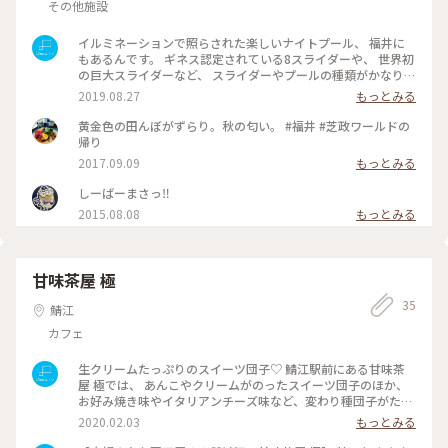
井のお店にも座っていましたが、こちらにはミニミニ恐竜博士
その他施設
があどけない笑顔で、可愛い🩵 恐竜の雄叫びを聞きなが
ら、フクラムに乗車したのでした♫ #新型車両#フクラム#
イルミネーションで照らされた楽しいナイトプール、 福井に
路面電車#透明の世界 #車窓#妙に可愛さにハマった#田んぼの
もあるんです。 ギネス認定されている8スライダーや、 世界初
風景#米と麦#健やかに美味しく育って#電車旅#北陸旅#福井旅
の巨大スライダーなど、 スライダーやプールの種類がかなり豊
#mg旅#ティラノザウルス#迫力#ミニミニ恐竜博士#初対面
富！ #芝政ワールド #ナイトプール #旅のひととき #夏旅2019
2019.08.27
もっとみる
#わたしの街 #福井県坂井市 #ことりっぷ福井 #Dearふくい
黄金色の田んぼがずらり。秋の匂い。 #福井 #芝政ワールドの
帰り
2017.09.09
もっとみる
しーばーまさっ‼️
2015.08.08
もっとみる
甘味茶屋 極
35
鯖江
カフェ
生クリームたっぷりのスイーツ団子♡ 鯖江駅前にある甘味茶
屋 極では、 あんこやクリームがのったスイーツ団子のほか、
お好み焼き味やイタリアンチーズ味など、変わり種団子がたく
さん！ #福井県鯖江市 #ことりっぷ福井 #わたしの街 #Dearふ
2020.02.03
もっとみる
くい #冬のお出かけ