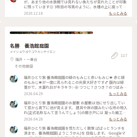
が、あまり他の水族館では見れない魚たちが見れたことが印象
に残っています😌 3枚目の写真のように、水槽の上に座って魚
を見れるような独特な展示方法もあるので、福井に行った際に
2020.12.18
もっとみる
は是非立ち寄ってみてください！
名勝 養浩館庭園
メイショウヨウコウカンテイエン
117
福井・一乗谷
その他施設
福井ひとり旅 養浩館庭園の緑のもみじと赤いもみじ🍁 赤と緑
のもみじ🍁が一度に見られるこの光景大好きです💕 園内は緑
豊かで、木漏れ日がキラキラ✨🤩 つつじ？さつき？のつぼみ
が‼️🌸 満開になるときれいだろうなと想像しました🌸 アセビ？
2026.04.29
もっとみる
でよいのでしょうか？ 白い小さな壺のような花がたくさん！
可愛かったです🌸 時間がなくて慌ただしい散策になってしま
福井ひとり旅 養浩館庭園のお屋敷 お屋敷は池にせり出してい
いましたが 来て良かったです💕 養浩館庭園は早朝の無料開園
て窓から真下に池が見えます。 建具や床の間みたいな所の物入
4/1〜9/30=午前5:30〜8:45 9/1〜10/31=午前6:00〜8:45 東門
れ(正式名称なんて言うんでしょう)の開き戸には 凝った細工が
のみの開門 建物内の立ち入りはできなくて 庭園のみの散策と
ありました。 蒸し風呂もあって、これと全く同じのどっかで見
2026.04.28
もっとみる
なるそうです。 #福井県 #福井市 #養浩館庭園 #日本庭園 #もみ
たなと 思ったら名古屋城の本丸御殿でした。 #福井市 #福井県
じ #紅葉 #アセビ #ひとり旅 #みけちゃみの47都道府県制覇
#養浩館庭園 #日本庭園 #ひとり旅 #みけちゃみの47都道府
福井ひとり旅 養浩館庭園を慌ただしく散策 ぱぱっとランチを
県制覇
済ませ、養浩館庭園(ようこうかん)を 目指します。 Googleマ