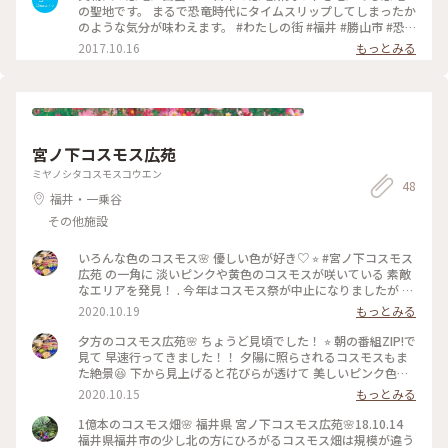
の聖地です。 まるで恐竜時代にタイムスリップしてしまったか
のような気分が味わえます。 #わたしの街 #福井 #勝山市 #恐
竜 #Dearふくい #fukui #ことりっぷ福井
2017.10.16
もっとみる
宮ノ下コスモス広苑
ミヤノシタコスモスコウエン
48
福井・一乗谷
その他施設
いろんな色のコスモス🌸 優しい色が好き♡ ⭐︎ #宮ノ下コスモス
広苑 の一角に 淡いピンクや黄色のコスモスが咲いている 素敵
なエリアを発見！ . 今年はコスモス祭が中止になりましたが 休
日はたくさんの方が訪れているようです♫ . #小さな秋 #コスモ
2020.10.19
もっとみる
ス #福井 #秋の景色
夕方のコスモス広苑🌸 ちょうど見頃でした！ ⭐︎ 朝の番組ZIP!で
見て 早速行ってきました！！ 夕陽に照らされるコスモスもま
た絶景😆 下から見上げると花びらが透けて 美しいピンク色に
✨ . TVでは7分咲きと言ってたけど 咲き終わりの花も少しあっ
2020.10.15
もっとみる
たので 今が見頃かな😊 . #コスモス #小さな秋 #福井 #秋の景色
1億本のコスモス畑🌸 福井県 宮ノ下コスモス広苑🌸18.10.14
福井県福井市の少し北の方にひろがるコスモス畑は規模が違う