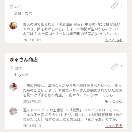
3
武生
温泉・スパ
美人の湯で知られる「渓流温泉 冠荘」 中庭の池には鯉が泳い
でおり、餌をあげられる。 ちょっと時間が空いたらのぞいて
みては？ お土産コーナーには池田町の特産品(かきもち、木工
品など)がズラリ✨ #泊まるを楽しむ#温泉#美人
2017.01.05
もっとみる
まるさん商店
3
敦賀
おみやげ
旅の最後は、海街なんだから魚介料理を食べたい〜と、困っ
た時のことりっぷ♡、素敵ユーザーさんお勧めされていたお店
を見つけ「まるさん商店」に向かうことに♪🐟 こちら一人
分なんです〜♪ 氷の桶に沢山の新鮮なお刺身の定食で、リー
2022.08.29
もっとみる
ズナブル過ぎる〜✨✨ コリっと歯応えの良いお刺身に、暑さ
で食欲減退のこの日でしたが、一気に回復？ 福井らしい
週末ドライブ 〜 お土産編 〜 「敦賀」 ＊メイシャローズ ＊こ
物。。。お揚げの大きく分厚い焼いたものもテレビで観ていた
じゅれ手土産 ふりかけ(甘えび、鯖へしこ) ＊眼鏡堅麺麭（めが
ので追加です。 表面パリッ、中はじゅわ～っと柚子胡椒など
ねかたぱん） 福井のお土産と言えば、「五月ヶ瀬」ですが、
で楽しみました。 猿田彦神社で見た狛犬、お口の中が真っ
今回は軽い食感の「メイシャローズ」を買いました。 ピーナ
2019.09.19
もっとみる
赤で、迫力満点💦👄 醒ヶ井地蔵川沿いにあった、地元の主
ッツ、ココナッツ、カシューナッツ、アーモンドを生地の中に