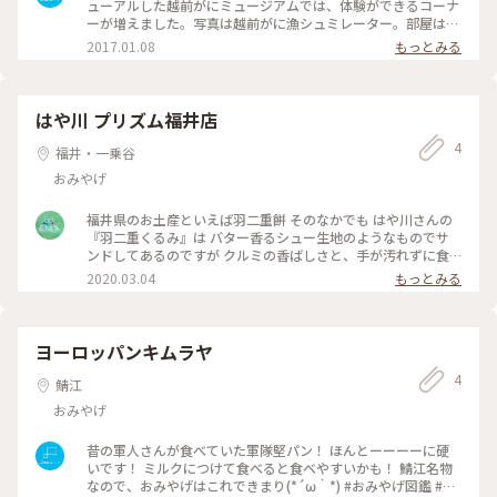
ューアルした越前がにミュージアムでは、体験ができるコーナ
ーが増えました。写真は越前がに漁シュミレーター。部屋は
360度モニターで波が写しだされ、エンジン音が体に響くと本
2017.01.08
もっとみる
当に乗っているような感覚に。そこで操縦桿をにぎり、漁場を
選び、港から出航。カニ漁の縄入れ、網入れ、引き上げ、帰
港。最後に漁獲量と操縦のスキルが評価され、カニ５つが最高
点。 大人も真剣になります。乗ってるだけでも雰囲気ある！
はや川 プリズム福井店
子供向けの砂に隠れたカニを探す「かにあつめ」や、自分で描
4
いた海の生き物が泳ぐ「絵画水族館」も。もちろん、カニの生
福井・一乗谷
体や漁の歴史などの展示も充実。トンネル水槽には美味しそう
おみやげ
な魚がたくさん(笑)。 隣は新鮮魚介のたくさんある『道の駅越
前』、向かいは『露天風呂漁火』とプールのある『アクティブ
ハウス越前』。楽しみ方たくさん！冬でも楽しい越前海岸にお
福井県のお土産といえば羽二重餅 そのなかでも はや川さんの
越しください！ #わたしの街#Dearふくい#福井県#越前町#か
『羽二重くるみ』は バター香るシュー生地のようなものでサ
に#水族館#ゲーム#シュミレーター#越前海岸#おみやげ図鑑 #
ンドしてあるのですが クルミの香ばしさと、手が汚れずに食
生鮮市場 #ことりっぷ福井
べられて とってもおいしいです😌 羽二重餅って薄かったり、
2020.03.04
もっとみる
丸かったり 味も色々ありますが はや川さんの羽二重くるみが
１番好きです❤️ #春の訪れ #ことりっぷ福井 #自分達のお土産
#金花堂 #はや川 #羽二重餅
ヨーロッパンキムラヤ
4
鯖江
おみやげ
昔の軍人さんが食べていた軍隊堅パン！ ほんとーーーーに硬
いです！ ミルクにつけて食べると食べやすいかも！ 鯖江名物
なので、おみやげはこれできまり(*´ω｀*) #おみやげ図鑑 #福