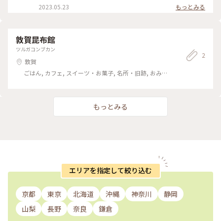
2023.05.23
もっとみる
敦賀昆布館
ツルガコンブカン
2
敦賀
ごはん, カフェ, スイーツ・お菓子, 名所・旧跡, おみ
やげ
もっとみる
エリアを指定して絞り込む
京都
東京
北海道
沖縄
神奈川
静岡
山梨
長野
奈良
鎌倉