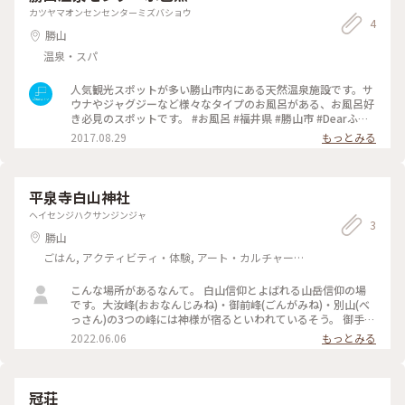
カツヤマオンセンセンターミズバショウ
4
勝山
温泉・スパ
人気観光スポットが多い勝山市内にある天然温泉施設です。サ
ウナやジャグジーなど様々なタイプのお風呂がある、お風呂好
き必見のスポットです。 #お風呂 #福井県 #勝山市 #Dearふく
い #温泉 #天然温泉
2017.08.29
もっとみる
平泉寺白山神社
ヘイセンジハクサンジンジャ
3
勝山
ごはん, アクティビティ・体験, アート・カルチャー,
風景・景色, 名所・旧跡, 温泉・スパ
こんな場所があるなんて。 白山信仰とよばれる山岳信仰の場
です。大汝峰(おおなんじみね)・御前峰(ごんがみね)・別山(べ
っさん)の3つの峰には神様が宿るといわれているそう。 御手洗
池は水面との境目がわからなくなるくらい、緑がくっきり映り
2022.06.06
もっとみる
込んでとてと美しかったです。 神秘的な空間でありながらも、
やわらかく参拝者を受け入れてくれるような感じがしました。
季節を変えてまた参拝したいです。 #ヒーリング旅 #Myことり
っぷ #白山神社#福井県
冠荘