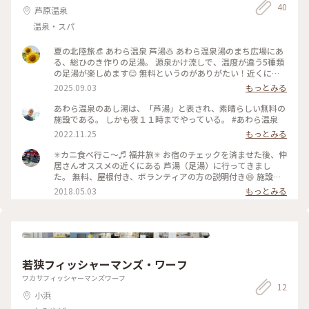
40
芦原温泉
温泉・スパ
夏の北陸旅👒 あわら温泉 芦湯♨️ あわら温泉湯のまち広場にあ
る、総ひのき作りの足湯。 源泉かけ流しで、温度が違う5種類
の足湯が楽しめます😊 無料というのがありがたい！近くには
無料駐車場もあります。 カラフルな提灯が飾ってあったり、舟
2025.09.03
もっとみる
の形の浴槽があったり、入り比べするのも楽しい！ 近くには
湯けむり横丁があって夜は賑やかになりそうです😊 福井とい
あわら温泉のあし湯は、「芦湯」と表され、素晴らしい無料の
えば恐竜！ やっぱりここにも恐竜博士がいました🦖 #夏の北陸
施設である。 しかも夜１１時までやっている。 #あわら温泉
旅 #北陸旅 #あわら温泉 #芦湯 #足湯 #温泉 #湯けむり横丁 #あ
2022.11.25
もっとみる
わら #芦原 #福井
✳︎カニ食べ行こ〜♬ 福井旅✳︎ お宿のチェックを済ませた後、仲
居さんオススメの近くにある 芦湯（足湯）に行ってきまし
た。 無料、屋根付き、ボランティアの方の説明付き😆 施設内
はあたらしくピカピカ✨足湯は全部で5ヶ所。壱の湯から始め
2018.05.03
もっとみる
て5つ目の舟の湯までしっかりと楽しんできました😊 足湯巡り
だけでも、とっても満足できますよ❣️ 20180501 #いつかまた
#ことりっぷ福井 #足湯 #無料
若狭フィッシャーマンズ・ワーフ
ワカサフィッシャーマンズワーフ
12
小浜