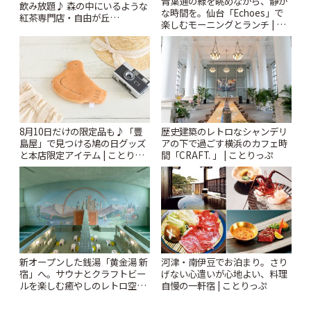
青葉通の緑を眺めながら、静か
飲み放題♪ 森の中にいるような
な時間を。仙台「Echoes」で
紅茶専門店・自由が丘
楽しむモーニングとランチ | こ
「YOTSUBA TEA」でのんびり
とりっぷ
時間 | ことりっぷ
8月10日だけの限定品も♪「豊
歴史建築のレトロなシャンデリ
島屋」で見つける鳩の日グッズ
アの下で過ごす横浜のカフェ時
と本店限定アイテム | ことりっ
間「CRAFT. 」 | ことりっぷ
ぷ
新オープンした銭湯「黄金湯 新
河津・南伊豆でお泊まり。さり
宿」へ。サウナとクラフトビー
げない心遣いが心地よい、料理
ルを楽しむ癒やしのレトロ空間
自慢の一軒宿 | ことりっぷ
| ことりっぷ