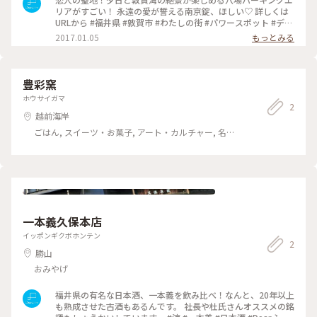
リアがすごい！ 永遠の愛が誓える南京錠、ほしい♡ 詳しくは
URLから #福井県 #敦賀市 #わたしの街 #パワースポット #デー
ト #絶景 #海 #夕日 #Dearふくい
2017.01.05
もっとみる
豊彩窯
ホウサイガマ
2
越前海岸
ごはん, スイーツ・お菓子, アート・カルチャー, 名
所・旧跡, ホテル・宿, 温泉・スパ, おみやげ
一本義久保本店
イッポンギクボホンテン
2
勝山
おみやげ
福井県の有名な日本酒、一本義を飲み比べ！なんと、20年以上
も熟成させた古酒もあるんです。 社長や杜氏さんオススメの銘