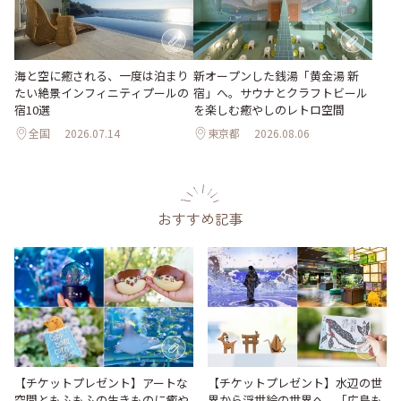
海と空に癒される、一度は泊まり
新オープンした銭湯「黄金湯 新
たい絶景インフィニティプールの
宿」へ。サウナとクラフトビール
宿10選
を楽しむ癒やしのレトロ空間
全国
2026.07.14
東京都
2026.08.06
おすすめ記事
【チケットプレゼント】アートな
【チケットプレゼント】水辺の世
空間ともふもふの生きものに癒や
界から浮世絵の世界へ。「広島も