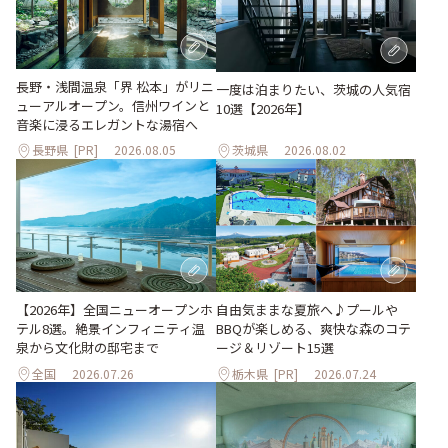
長野・浅間温泉「界 松本」がリニ
一度は泊まりたい、茨城の人気宿
ューアルオープン。信州ワインと
10選【2026年】
音楽に浸るエレガントな湯宿へ
長野県
[PR]
2026.08.05
茨城県
2026.08.02
自由気ままな夏旅へ♪プールや
【2026年】全国ニューオープンホ
BBQが楽しめる、爽快な森のコテ
テル8選。絶景インフィニティ温
ージ＆リゾート15選
泉から文化財の邸宅まで
全国
2026.07.26
栃木県
[PR]
2026.07.24