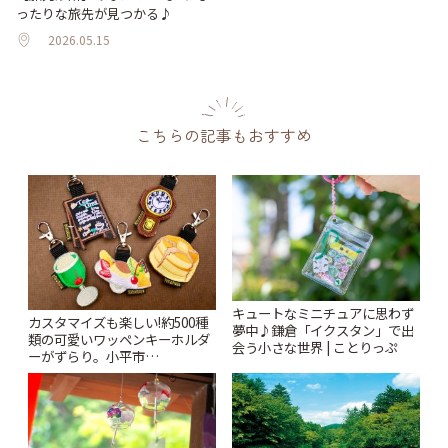
ったりな旅先が見つかる♪
2026.05.15
こちらの記事もおすすめ
キュートなミニチュアに思わず
カスタマイズも楽しい!約500種
夢中♪鎌倉「イクスタン」で出
類の可愛いワッペンキーホルダ
会う小さな世界 | ことりっぷ
ーがずらり。小平市
「Kimamaya T&K」 | ことりっ
ぷ