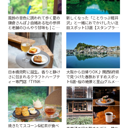
風鈴の音色に誘われて歩く夏の
新しくなった「ことりっぷ軽井
鎌倉さんぽ♪由緒ある社の参拝
沢」と一緒におでかけしたい注
と老舗のひんやり甘味も | こと
目スポット13選【スタンプラリ
りっぷ
ー開催中】 | ことりっぷ
日本橋兜町に誕生。香りと静け
大阪から日帰りOK♪ 関西6府県
さに包まれるクラフトハーブテ
で見つけた春旅おすすめスポッ
ィー専門店「TYNK
ト6選~桜の絶景と里山グルメや
Kabutocho」 | ことりっぷ
秘密にしたい穴場まで~ | ことり
っぷ
焼きたてスコーン&紅茶が食べ