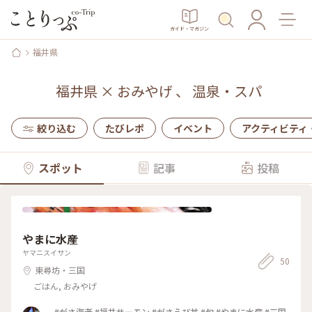
ガイド・マガジン
福井県
福井県
×
おみやげ
、
温泉・スパ
絞り込む
たびレポ
イベント
アクティビティ
スポット
記事
投稿
やまに水産
ヤマニスイサン
50
東尋坊・三国
ごはん, おみやげ
#がさ海老 #福井サーモン #がさえび丼 #旬 #やまに水産 #三国