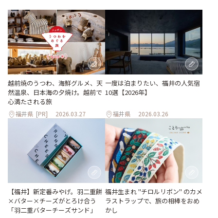
越前焼のうつわ、海鮮グルメ、天
一度は泊まりたい、福井の人気宿
然温泉、日本海の夕焼け。越前で
10選【2026年】
心満たされる旅
福井県
[PR]
2026.03.27
福井県
2026.03.26
【福井】新定番みやげ。羽二重餅
福井生まれ "チロルリボン" のカメ
×バター×チーズがとろけ合う
ラストラップで、旅の相棒をおめ
「羽二重バターチーズサンド」
かし