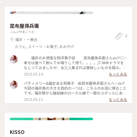
婦の方が手作りされたつまみ細工のお店✨ 梅花藻を可愛く作
包み込んで焼き上げたナッツの風味が香ばしい洋風おせんべい
られていて、記念に白い小さなアクセサリーを購入しました💓
です。 #週末ドライブ#敦賀#福井#お土産#おいしい旅
長らく旅投稿にお付き合いくださり有難う御座いました😌🎵
#新鮮な魚介料理#早めの夕食#今度は蟹も食べに来たい#お得
な定食#福井名物#厚いお揚げ#サキさん美味しかったです#蒼
昆布屋孫兵衛
い海#綺麗#mg#猿田彦神社#敦賀散歩#Myことりっぷ#私のこ
とりっぷ2022
こんぶやまごべえ
3
福井・一乗谷
カフェ, スイーツ・お菓子, おみやげ
福井のお洒落な和洋菓子店 昆布屋孫兵衛さん🍰🫘⚪️✨
幸せは食べて飲んでお喋りして待て。。。。♫ NHKドラマを
もじってみましたが、女三人集まれば美味しいものを囲み、お
喋りしていれば、それだけで幸せになりますね。 少し小さめ
2025.05.14
もっとみる
に、多種楽しめるように作られているお菓子達✨ 青山のUN
GRAINさんも、更に小さな一口サイズのミニャルディースが美
パティスリー&歴史ある和菓子 処昆布屋孫兵衛さんへ✨🍰🫘
しいかったので、3つずつ各々選びました。 1番感動の美味し
今回の福井旅の大きな目的の一つは、こちらのお店に寄ること
かったのは、珍しくまともにカット出来たKIKU✨ フランボワ
です。福井駅から越前線のローカル線で一駅のスポットにあり
ーズとライチの2層のムースに、福井産の完熟梅とジャスミン
ます。 こちらは私の大好きだったスイーツを創り出す天才と呼
2025.05.13
もっとみる
クリームのケーキ🩷 滑らかでとろけていく美味しさで、もっ
ばれたパティシエさん（青山骨董通りにあるパティスリーの
と、もっとと欲する自分がいました。 どれも完成度高く、皆
「UN GRAINメインパテシェさん）昆布氏がご実家の福井にあ
さんにも味わって欲しいです✨ 永年続いた和菓子や、焼き菓
る創業240年の北廻り船昆布屋からの和菓子店に戻られ、和菓
子、この日限定の焼き立てフィナンシェ等で、勿論テイクアウ
子と洋菓子の両方を楽しめるお店の17代目として就任されたお
ト💓 渋沢栄一札が3人の財布から〜💸💦 昆布屋孫兵衛さんに行
店なのです。 UN GRAIN時代の洋菓子は、アートのような美し
く手前にあった、こちらも長く続いている雰囲気の和菓子屋さ
く美味しい作品が大人気、私も魅了され、何度も通っ一人でし
KISSO
んの看板の大吉餅というお餅も凄く気になりました😂💓 これ
た。 福井のスタイリッシュなお店の外観は、建築特集にも載
は次回のお楽しみに♫ また昆さんの作品に会いに行きたいで
る程目を惹ぬ斬新さ。✨ 内装もスッキリながら素敵な空間で。