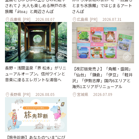
されて♪ 大人も楽しめる神戸の水
とまち水族館」ではじまるアート
族館「átoa」と周辺さんぽ
さんぽ
兵庫県
[PR]
2026.08.07
広島県
[PR]
2026.07.31
長野・浅間温泉「界 松本」がリニ
【改訂版発売♪】「角館・盛岡」
ューアルオープン。信州ワインと
「仙台」「鎌倉」「伊豆」「軽井
音楽に浸るエレガントな湯宿へ
沢」「伊勢志摩」国内6エリアと
海外1エリアがリニューアル
長野県
[PR]
2026.08.05
宮城県
2026.07.09
【旅先診断】あなたの“いま”にぴ