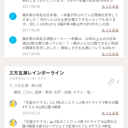
柄もしょうかいしています。 #涼 #一本義 #日本酒 #Dearふく
い #福井県 #勝山市 #わたしの街
2017.08.06
もっとみる
福井県の有名な日本酒、一本義が作られている現場を見学して
きました！ 向かいにはお土産を購入できるショップもありま
す。 詳しくはURLから #福井県 #勝山市 #涼 #わたしの街
#Dearふくい #日本酒 #一本義
2017.08.06
もっとみる
福井県の有名な酒造メーカー 一本義は、20年以上ものの日本
酒(古酒)を取り扱っている！？ 一般の人には公開できない熟成
の現場を見学しました！ 美味しすぎる古酒についてもURLから
どうぞ！ #涼 #Dearふくい #福井県 #勝山市 #福井市 #日本酒 #
2017.08.05
もっとみる
古酒 #長期熟成酒 #一本義
三方五湖レインボーライン
ミカタゴコレインボーライン
2
三方五湖・熊川宿
雑貨, ごはん, 風景・景色, 名所・旧跡, ホテル・宿, お
みやげ
「天空のテラス」2⛱️ #私のことりっぷ旅 #ドライブ #幸せの鐘
#テラス #山頂公園 #絶景
2023.05.23
もっとみる
「天空のテラス」⛰️ #私のことりっぷ旅 #ドライブ #山頂の公
園 #絶景 #湖 #ロープウェイ #足湯 #カフェ #テラス #神社