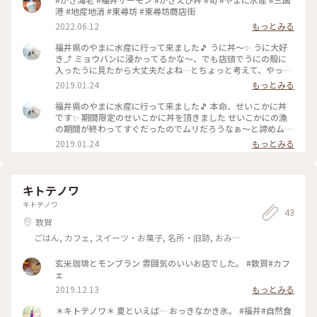
港 #地産地消 #東尋坊 #東尋坊商店街
2022.06.12
もっとみる
福井県のやまに水産に行って来ました🎵 うに丼～✨ うに大好
き⤴️ ミョウバンに浸かってるかな～、でも店頭でうにの殻に
入ったうに見たから大丈夫だよね…とちょっと考えて、やっぱ
り注文 食べたらやっぱり、はい美味しいヤツ～ やっぱりうに
2019.01.24
もっとみる
は最高でした⤴️ #福井県#うに丼#うに#冬のごちそう#東尋坊#
やまに水産
福井県のやまに水産に行って来ました🎵 本命、せいこかに丼
です✨ 期間限定のせいこかに丼を頂きました せいこかにの漁
の期間が終わってすぐだったのでムリだろうなぁ～と諦めムー
ドでしたが、数量限定でありました🙌 丼には、せいこかに2杯
2019.01.24
もっとみる
分がのっています 外子がちょっと苦手だったんですが、丼で
混ぜて頂くとプチプチと食感のアクセントに かに身も内子も
かに味噌も、ぜ～んぶ美味しい‼️ 大満足でした😋 #福井県#や
まに水産#東尋坊#かに#せいこかに丼#冬のごちそう
キトテノワ
キトテノワ
43
敦賀
ごはん, カフェ, スイーツ・お菓子, 名所・旧跡, おみ
やげ
玄米珈琲とモンブラン 雰囲気のいいお店でした。 #敦賀#カフ
ェ
2019.12.13
もっとみる
＊キトテノワ＊ 夏といえば… おっきなかき氷。 #福井#自然食