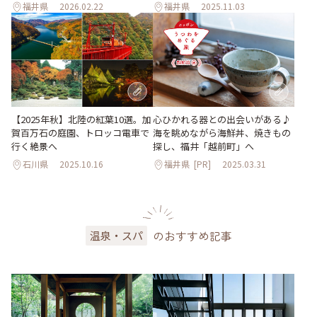
福井県
2026.02.22
福井県
2025.11.03
【2025年秋】北陸の紅葉10選。加
心ひかれる器との出会いがある♪
賀百万石の庭園、トロッコ電車で
海を眺めながら海鮮丼、焼きもの
行く絶景へ
探し、福井「越前町」へ
石川県
2025.10.16
福井県
[PR]
2025.03.31
のおすすめ記事
温泉・スパ