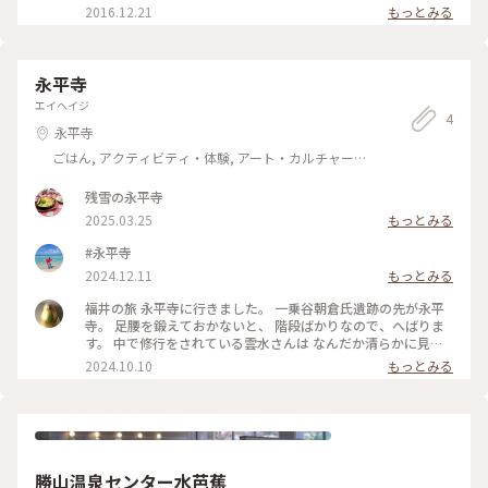
井県 #鯖江市 #パン #わたしの街 #Dearふくい #ことりっぷ福
2016.12.21
もっとみる
井
永平寺
エイヘイジ
4
永平寺
ごはん, アクティビティ・体験, アート・カルチャー,
風景・景色, 名所・旧跡, 温泉・スパ
残雪の永平寺
2025.03.25
もっとみる
#永平寺
2024.12.11
もっとみる
福井の旅 永平寺に行きました。 一乗谷朝倉氏遺跡の先が永平
寺。 足腰を鍛えておかないと、 階段ばかりなので、へばりま
す。 中で修行をされている雲水さんは なんだか清らかに見え
て、 俗世に浸っている自分に 少し気がつく事ができました。
2024.10.10
もっとみる
#福井の旅 #永平寺 #お寺巡り
勝山温泉センター水芭蕉