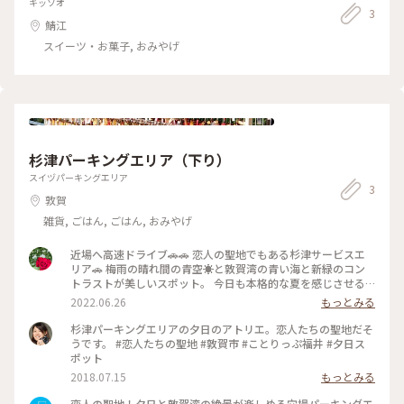
キッソオ
す。 「昆くんいますか〜？」と途中お友達もお買い物に♫ 故
3
カウンター席のみですが、和洋お洒落なお菓子を楽しめます。
鯖江
郷に戻られ、家族と友人に囲まれ幸せそうな昆さんに幸多きこ
名古屋に嫁いた友人もこちらで合流し、各々美味しい作品を堪
とを祈りました。 #アートな景色 #美しい作品 #幸福感に包ま
能してきました。 著名な辻口博啓さんも、金沢の老舗和菓子
スイーツ・お菓子, おみやげ
れます #珍しい素材にトキメク #和菓子も秀逸 #伝統を感じる
店の息子さん、北陸は東京でも大活躍のパテシェさんを輩出す
美味しさ #昆布屋孫兵衛 #おみやもたっぷり #mgスイーツ
るエリアということにも改めて驚きます✨💓 続く。。。 #昆布
#mg福井旅
屋孫兵衛 #歴史ある和菓子店 #元UN GRAIN昆布さんのお店
#17代目当主に✨ #スタイリッシュな外観のお店 #内装もおし
ゃれ度高し #お菓子という名の作品も美しく #懐かしの味わい
#旅の目的 #mg福井旅 #mgスイーツ #和も洋も楽しめる #ここ
から3人旅
杉津パーキングエリア（下り）
スイヅパーキングエリア
3
敦賀
雑貨, ごはん, ごはん, おみやげ
近場へ高速ドライブ🚗🚗 恋人の聖地でもある杉津サービスエ
リア🚗 梅雨の晴れ間の青空☀️と敦賀湾の青い海と新緑のコン
トラストが美しいスポット。 今日も本格的な夏を感じさせる
暑さです💦💦
2022.06.26
もっとみる
杉津パーキングエリアの夕日のアトリエ。恋人たちの聖地だそ
うです。 #恋人たちの聖地 #敦賀市 #ことりっぷ福井 #夕日ス
ポット
2018.07.15
もっとみる
恋人の聖地！夕日と敦賀湾の絶景が楽しめる穴場パーキングエ