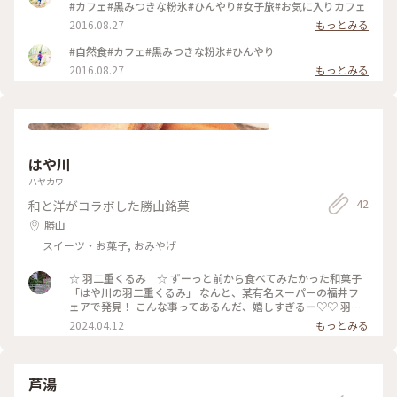
#カフェ#黒みつきな粉氷#ひんやり#女子旅#お気に入りカフェ
2016.08.27
もっとみる
#自然食#カフェ#黒みつきな粉氷#ひんやり
2016.08.27
もっとみる
はや川
ハヤカワ
42
和と洋がコラボした勝山銘菓
勝山
スイーツ・お菓子, おみやげ
☆ 羽二重くるみ ☆ ずーっと前から食べてみたかった和菓子
「はや川の羽二重くるみ」 なんと、某有名スーパーの福井フ
ェアで発見！ こんな事ってあるんだ、嬉しすぎるー♡♡ 羽二
重餅と飴炊きくるみをシュー皮でサンド 少し甘くて柔らかく
2024.04.12
もっとみる
てしっとり、くるみの歯応えも良く何てバランスの良いお菓子
🎵 和菓子だけど、お茶に限らず紅茶やコーヒーも合う所も良い
な。 美味しかった♡ #羽二重くるみ #和菓子 #はや川羽二重
くるみ #羽二重餅 #美味しいおやつ
芦湯