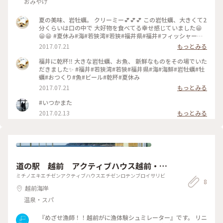
おみやげ
夏の美味、岩牡蠣。 クリーミー💕💕💕 この岩牡蠣、大きくて2
分くらいは口の中で 大好物を食べてる幸せ感じていました😁
😁😁 #夏休み#海#若狭湾#若狭#福井県#福井#フィッシャーマ
ン#岩牡蠣#牡蠣#魚#海鮮
2017.07.21
もっとみる
福井に乾杯‼️ 大きな岩牡蠣、お魚、 新鮮なものをその場でいた
だきました✨ #福井#若狭湾#若狭#福井県#海#海鮮#岩牡蠣#牡
蠣#おつくり#魚#ビール#乾杯#夏休み
2017.07.21
もっとみる
#いつかまた
2017.02.13
もっとみる
道の駅 越前 アクティブハウス越前・露
天風呂漁火
ミチノエキエチゼンアクティブハウスエチゼンロテンブロイサリビ
8
越前海岸
温泉・スパ
『めざせ漁師！！越前がに漁体験シュミレーター』です。 リニ