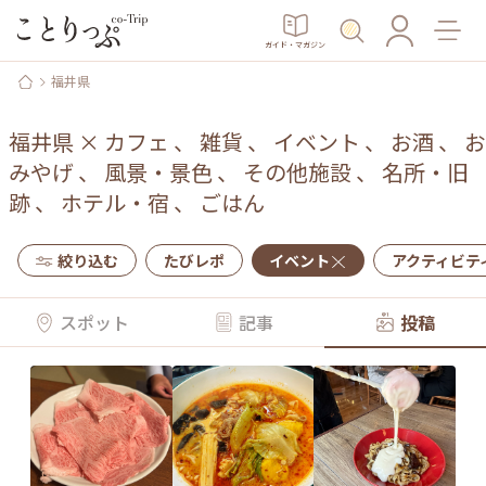
ガイド・マガジン
福井県
福井県
×
カフェ
、
雑貨
、
イベント
、
お酒
、
お
みやげ
、
風景・景色
、
その他施設
、
名所・旧
跡
、
ホテル・宿
、
ごはん
絞り込む
たびレポ
イベント
アクティビテ
スポット
記事
投稿