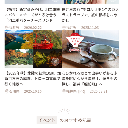
【福井】新定番みやげ。羽二重餅
福井生まれ "チロルリボン" のカメ
×バター×チーズがとろけ合う
ラストラップで、旅の相棒をおめ
「羽二重バターチーズサンド」
かし
福井県
2026.02.22
福井県
2025.11.03
【2025年秋】北陸の紅葉10選。加
心ひかれる器との出会いがある♪
賀百万石の庭園、トロッコ電車で
海を眺めながら海鮮丼、焼きもの
行く絶景へ
探し、福井「越前町」へ
石川県
2025.10.16
福井県
[PR]
2025.03.31
のおすすめ記事
イベント