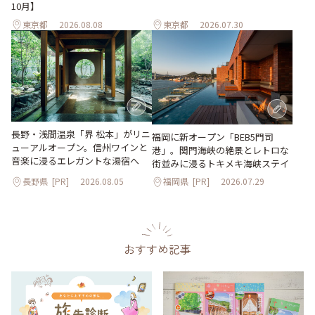
10月】
東京都
2026.08.08
東京都
2026.07.30
長野・浅間温泉「界 松本」がリニ
福岡に新オープン「BEB5門司
ューアルオープン。信州ワインと
港」。関門海峡の絶景とレトロな
音楽に浸るエレガントな湯宿へ
街並みに浸るトキメキ海峡ステイ
長野県
[PR]
2026.08.05
福岡県
[PR]
2026.07.29
おすすめ記事