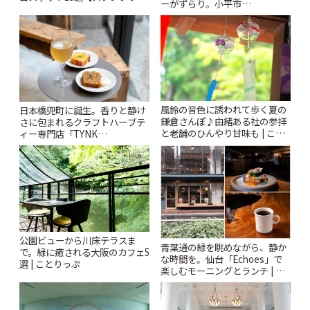
ーがずらり。小平市
ー開催中】 | ことりっぷ
「Kimamaya T&K」 | ことりっ
ぷ
風鈴の音色に誘われて歩く夏の
日本橋兜町に誕生。香りと静け
鎌倉さんぽ♪由緒ある社の参拝
さに包まれるクラフトハーブテ
と老舗のひんやり甘味も | こと
ィー専門店「TYNK
りっぷ
Kabutocho」 | ことりっぷ
公園ビューから川床テラスま
青葉通の緑を眺めながら、静か
で。緑に癒される大阪のカフェ5
な時間を。仙台「Echoes」で
選 | ことりっぷ
楽しむモーニングとランチ | こ
とりっぷ