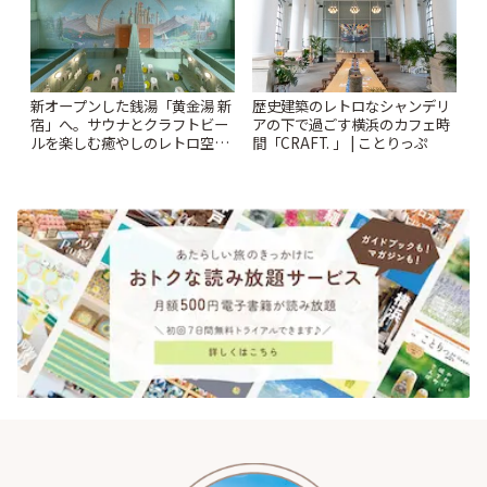
新オープンした銭湯「黄金湯 新
歴史建築のレトロなシャンデリ
宿」へ。サウナとクラフトビー
アの下で過ごす横浜のカフェ時
ルを楽しむ癒やしのレトロ空間
間「CRAFT. 」 | ことりっぷ
| ことりっぷ