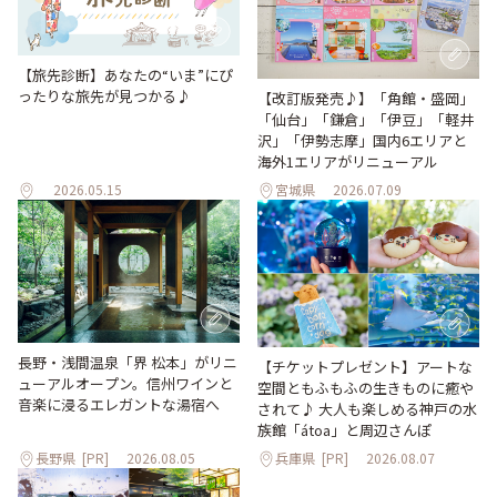
【旅先診断】あなたの“いま”にぴ
ったりな旅先が見つかる♪
【改訂版発売♪】「角館・盛岡」
「仙台」「鎌倉」「伊豆」「軽井
沢」「伊勢志摩」国内6エリアと
海外1エリアがリニューアル
2026.05.15
宮城県
2026.07.09
長野・浅間温泉「界 松本」がリニ
【チケットプレゼント】アートな
ューアルオープン。信州ワインと
空間ともふもふの生きものに癒や
音楽に浸るエレガントな湯宿へ
されて♪ 大人も楽しめる神戸の水
族館「átoa」と周辺さんぽ
長野県
[PR]
2026.08.05
兵庫県
[PR]
2026.08.07