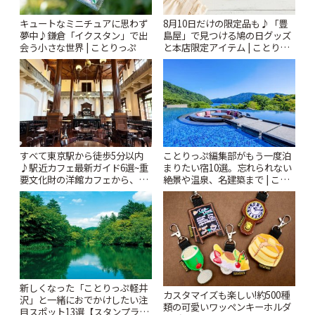
キュートなミニチュアに思わず
8月10日だけの限定品も♪「豊
夢中♪鎌倉「イクスタン」で出
島屋」で見つける鳩の日グッズ
会う小さな世界 | ことりっぷ
と本店限定アイテム | ことりっ
ぷ
すべて東京駅から徒歩5分以内
ことりっぷ編集部がもう一度泊
♪駅近カフェ最新ガイド6選~重
まりたい宿10選。忘れられない
要文化財の洋館カフェから、改
絶景や温泉、名建築まで | こと
札すぐのレトロ喫茶まで~ | こと
りっぷ
りっぷ
新しくなった「ことりっぷ軽井
カスタマイズも楽しい!約500種
沢」と一緒におでかけしたい注
類の可愛いワッペンキーホルダ
目スポット13選【スタンプラリ