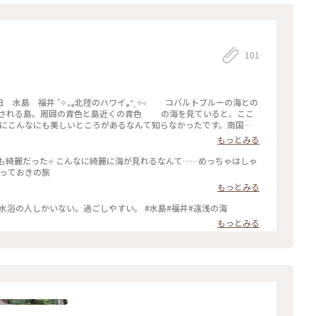
101
⁎⁺˳✧༚ コバルトブルーの海との
される島。周囲の青色と島近くの青色 の海を見ていると、ここ
福井県#水島#日本のハワイ#コバ
もっとみる
も綺麗だった⭐️ こんなに綺麗に海が見れるなんて……めっちゃはしゃ
 #福井県 #水島 #夏色さがし #とっておきの旅
もっとみる
海水浴のためだけの島(*'▽'*) 小さい。けど、海水浴の人しかいない。過ごしやすい。 #水島#福井#遠浅の海
もっとみる