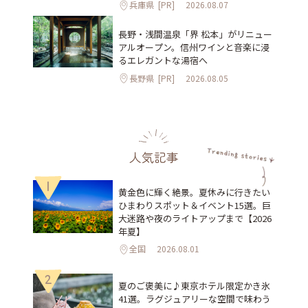
兵庫県
[PR]
2026.08.07
長野・浅間温泉「界 松本」がリニュー
アルオープン。信州ワインと音楽に浸
るエレガントな湯宿へ
長野県
[PR]
2026.08.05
人気記事
1
黄金色に輝く絶景。夏休みに行きたい
ひまわりスポット＆イベント15選。巨
大迷路や夜のライトアップまで【2026
年夏】
全国
2026.08.01
2
夏のご褒美に♪東京ホテル限定かき氷
41選。ラグジュアリーな空間で味わう