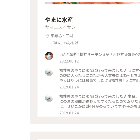
やまに水産
ヤマニスイサン
東尋坊・三国
ごはん, おみやげ
#がさ海老 #福井サーモン #がさえび丼 #旬 #や
2022.06.12
福井県のやまに水産に行って来ました🎵 うに丼～✨ うに大好き⤴️ ミョウバンに浸かってるかな～、でも店頭でうに
の殻に入ったうに見たから大丈夫だよね…とちょっと考えて、やっぱり注
やっぱりうには最高でした⤴
2019.01.24
福井県のやまに水産に行って来ました🎵 本命、せいこかに丼です✨ 期間限定のせいこかに丼を頂きました せいこか
にの漁の期間が終わってすぐだったのでムリだろう
は、せいこかに2杯分がのっています 外子が
セントに かに身も内子もかに味噌も、ぜ～んぶ美味しい‼️ 大満足でした😋 #福井県#やまに水
2019.01.24
こかに丼#冬のごちそう