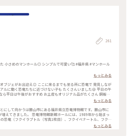
261
もっとみる
恐竜オブジェがお出迎え😊 ここに来るまでも至る所に恐竜で 発見しなが
 お土産もオリジナル品がたくさん 銅板コ
もっとみる
博物館 #恐竜
ホールには、1989年から始まっ
種の恐竜（フクイラプトル（写真1枚目）、フクイベナートル、フクイ
鳥類（スカイプテリクス）の恐竜の塔がありました。大陸と日本がつ
もっとみる
ることができたりと盛りだくさんでした。 見晴らしの良い屋