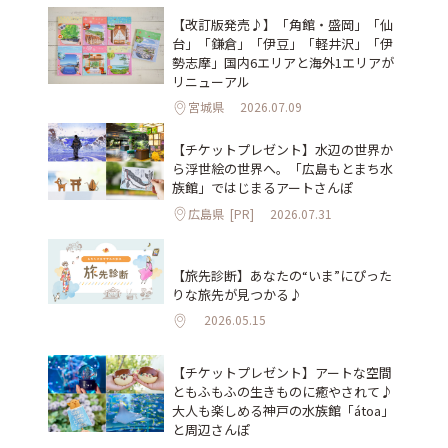
【改訂版発売♪】「角館・盛岡」「仙
台」「鎌倉」「伊豆」「軽井沢」「伊
勢志摩」国内6エリアと海外1エリアが
リニューアル
宮城県
2026.07.09
【チケットプレゼント】水辺の世界か
ら浮世絵の世界へ。「広島もとまち水
族館」ではじまるアートさんぽ
広島県
[PR]
2026.07.31
【旅先診断】あなたの“いま”にぴった
りな旅先が見つかる♪
2026.05.15
【チケットプレゼント】アートな空間
ともふもふの生きものに癒やされて♪
大人も楽しめる神戸の水族館「átoa」
と周辺さんぽ