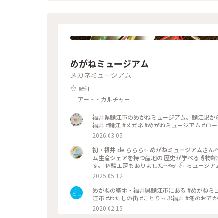
上からは工事中の建物も見え、さらにパワーアップしていくのかな。
博物館 #フクイラプトル #ここで時間いっぱい 
めがねミュージアム
メガネミュージアム
鯖江
アート・カルチャー
福井県鯖江市のめがねミュージアム。鯖江駅から
福井 #鯖江 #メガネ #めがねミュージアム #ロ
2026.03.05
初・福井 de ららら✨ めがねミュージアムさんへ♡
ム生産シェアを持つ産地の 歴史が学べる博物館
す。 体験工房もありました〜👓 𓍯 ミュー
階段登って向き合っても それは美しいフレームの集
2025.05.12
線バージョン🚄） ⚪︎メガネフレームキーホル
めがねの聖地・福井県鯖江市にある #めがねミュージアム カフェのフォークにもメガネが♡ #De
江市 #わたしの街 #ことりっぷ福井 #冬のおで
2020.02.15