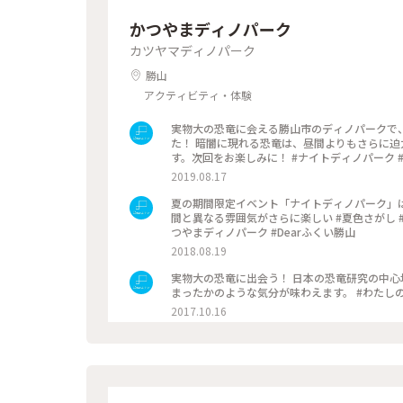
かつやまディノパーク
カツヤマディノパーク
勝山
アクティビティ・体験
実物大の恐竜に会える勝山市のディノパークで
た！ 暗闇に現れる恐竜は、昼間よりもさらに迫力が！！ この夏のナイトディノパークは残念ながら終了していま
す。次回をお楽しみに！ #ナイトディノパーク #ディノパーク #かつやま恐竜の森 #恐竜博物館 #恐竜 #恐竜王国福
井 #福井県勝山市 #ことりっぷ福井 #Dearふく
2019.08.17
夏の期間限定イベント「ナイトディノパーク」
間と異なる雰囲気がさらに楽しい #夏色さがし #わた
つやまディノパーク #Dearふくい勝山
2018.08.19
実物大の恐竜に出会う！ 日本の恐竜研究の中心
まったかのような
2017.10.16