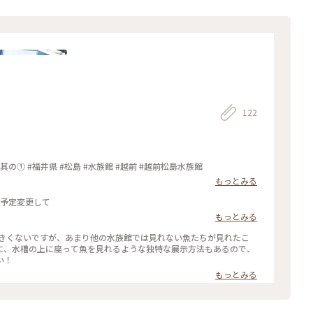
122
越前松島水族館 2026/3/20 (福井県) 2026/3/20 其の① #福井県 #松島 #水族館 #越前 #越前松島水族館
もっとみる
もここならと 予定変更して
もっとみる
うに、水槽の上に座って魚を見れるような独特な展示方法もあるので、
い！
もっとみる