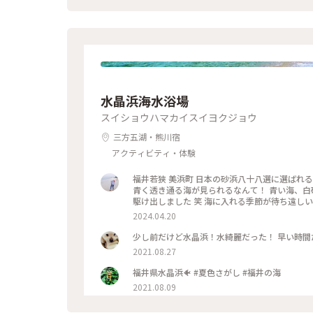
水晶浜海水浴場
スイショウハマカイスイヨクジョウ
三方五湖・熊川宿
アクティビティ・体験
福井若狭 美浜町 日本の砂浜八十八選に選ばれる
青く透き通る海が見られるなんて！ 青い海、白
駆け出しました 笑 海に入れる季節が待ち遠しいで
砂ビーチ #春色さがし #電車旅
2024.04.20
2021.08.27
福井県水晶浜🐠 #夏色さがし #福井の海
2021.08.09