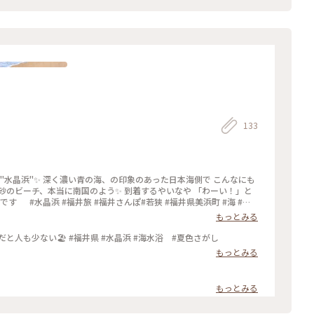
133
"水晶浜"✨ 深く濃い青の海、の印象のあった日本海側で こんなにも
砂のビーチ、本当に南国のよう✨ 到着するやいなや 「わーい！」と
す #水晶浜 #福井旅 #福井さんぽ#若狭 #福井県美浜町 #海 #白
もっとみる
少し前だけど水晶浜！水綺麗だった！ 早い時間だと人も少ない🏖 #福井県 #水晶浜 #海水浴 #夏色さがし
もっとみる
もっとみる