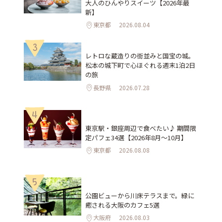
大人のひんやりスイーツ【2026年最
新】
東京都
2026.08.04
3
レトロな蔵造りの街並みと国宝の城。
松本の城下町で心ほぐれる週末1泊2日
の旅
長野県
2026.07.28
4
東京駅・銀座周辺で食べたい♪ 期間限
定パフェ34選【2026年8月～10月】
東京都
2026.08.08
5
公園ビューから川床テラスまで。緑に
癒される大阪のカフェ5選
大阪府
2026.08.03