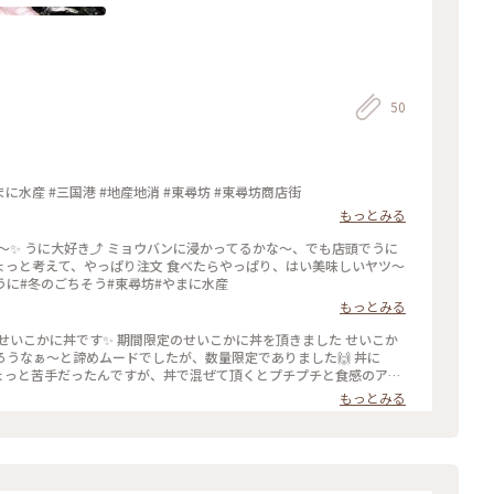
50
まに水産 #三国港 #地産地消 #東尋坊 #東尋坊商店街
もっとみる
文 食べたらやっぱり、はい美味しいヤツ～
️ #福井県#うに丼#うに#冬のごちそう#東尋坊#やまに水産
もっとみる
なぁ～と諦めムードでしたが、数量限定でありました🙌 丼に
ちょっと苦手だったんですが、丼で混ぜて頂くとプチプチと食感のアク
産#東尋坊#かに#せい
もっとみる