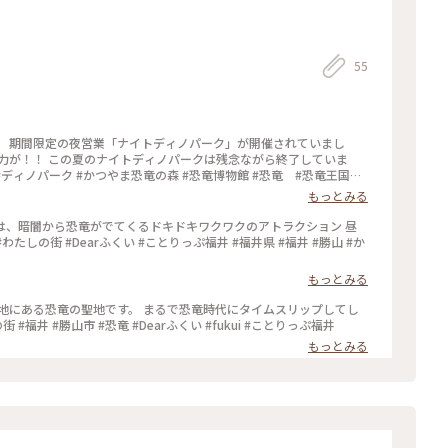
55
、 期間限定の夜営業「ナイトディノパーク」が開催されていまし
い #旅のひととき #夏旅2019 #わたしの街
もっとみる
は、暗闇から恐竜がでてくるドキドキワクワクのアトラクション 昼
しの街 #Dearふくい #ことりっぷ福井 #福井県 #福井 #勝山 #か
もっとみる
地にある恐竜の聖地です。 まるで恐竜時代にタイムスリップしてし
気分が味わえます。 #わたしの街 #福井 #勝山市 #恐竜 #Dearふくい #fukui #ことりっぷ福井
もっとみる