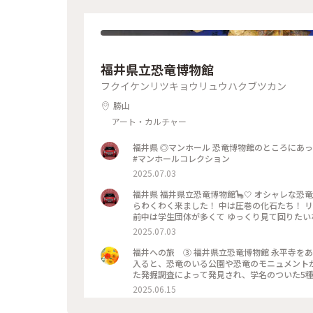
福井県立恐竜博物館
フクイケンリツキョウリュウハクブツカン
勝山
アート・カルチャー
福井県 ◎マンホール 恐竜博物館のところにあった 小さめのマンホール◎ シンプルで可愛い🥰 #福井県 #マンホール
#マンホールコレクション
2025.07.03
福井県 福井県立恐竜博物館🦕‎🤍 オシャレな
らわくわく来ました！ 中は圧巻の化石たち！ リアルに動く恐竜たちに近づけない子も たくさんいました😅 平日の午
前中は学生団体が多くて ゆっくり見て回りたいなら平日は午後がおすすめ
インとGODIVAコラボの品を 買いました😚 …でも何でこの入口の素敵なオブジェが お土産にラインナップされてな
2025.07.03
いんだ！！！！ 売れると思います🤔 #福井県 #
福井への旅 ③ 福井県立恐竜博物館 永平寺をあとにして向かうは勝山市にある福井県立恐竜博物館です。勝山市に
入ると、恐竜のいる公園や恐竜のモニュメントが増えてきました。 恐竜博物館新館
た発掘調査によって発見され、学名のついた5
サウルス、コシサウルス、フクイティタン）と
2025.06.15
ながっていたことを実感します。 本館も広い空間に様々な恐竜の展示があり、その他にも地球科学の歴史、生命の歴
史を学べるゾーン、化石クリーニング室の作業風景を見