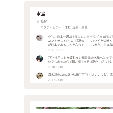
水島
敦賀
アクティビティ・体験, 風景・景色
☆*:.｡. 日本一周365日カレンダー🗓｡.:*☆ 8月17日 水島 福井 ˚✧₊⁎北陸のハワイ
コントラストから、常夏の ハワイを彷彿と
が日本であることを忘れて しまう。 日本海にこんなにも美しいところがあるなんて知らなかったです。南国の
島ですよね。日本にはまだまだ素敵なところがあるのでしょうね。 ＃夏色さがし#
2021.08.17
ルトブルーの海を
7月～8月にしか渡れない福井県の水島へとって
いでしまった
2018.09.01
2017.05.06