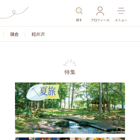
探す
プロフィール
メニュー
鎌倉
軽井沢
特集
色
名所・旧跡
温泉・スパ
その他施設
ごはん