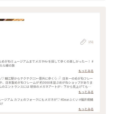
 楽しみですね。 #福井 #勝山市 #福井県立恐竜
#一乗谷へは #行けず
151
めがねミュージアムまでメガネ👓を探して歩くの楽しかったー！ #
ーカル線の旅
もっとみる
 鯖江駅からテクテク🚶‍♀️←意外に歩く💦 𓍯 日本一のめがねフレー
や、日本製めがねフレームが 約3000本並ぶめがねショップがありま
ジアムのエントランスには 球体のメガネアートが✨ 下から見上げても、
まりでした。 𓍯 ここでのMyおみやは ⚪︎ 眼鏡堅パン（北陸新幹
もっとみる
ダー ⚪︎革製メガネホルダーネックレス的なもの 入れてくれた紙袋は、
視力検査デザインでした🛍️ #ことりっぷ福井 #めがねミュージアム #アートな景色 #鯖江 #Myおみや #福井ららら旅
arふくい #福井県鯖
かけ
もっとみる