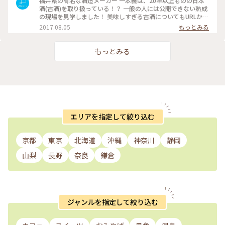
福井県の有名な酒造メーカー 一本義は、20年以上ものの日本
酒(古酒)を取り扱っている！？ 一般の人には公開できない熟成
の現場を見学しました！ 美味しすぎる古酒についてもURLから
どうぞ！ #涼 #Dearふくい #福井県 #勝山市 #福井市 #日本酒 #
2017.08.05
もっとみる
古酒 #長期熟成酒 #一本義
もっとみる
エリアを指定して絞り込む
京都
東京
北海道
沖縄
神奈川
静岡
山梨
長野
奈良
鎌倉
ジャンルを指定して絞り込む