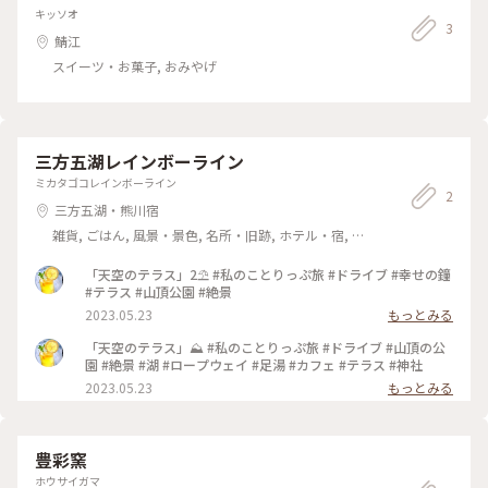
キッソオ
3
鯖江
スイーツ・お菓子, おみやげ
三方五湖レインボーライン
ミカタゴコレインボーライン
2
三方五湖・熊川宿
雑貨, ごはん, 風景・景色, 名所・旧跡, ホテル・宿, お
みやげ
「天空のテラス」2⛱️ #私のことりっぷ旅 #ドライブ #幸せの鐘
#テラス #山頂公園 #絶景
2023.05.23
もっとみる
「天空のテラス」⛰️ #私のことりっぷ旅 #ドライブ #山頂の公
園 #絶景 #湖 #ロープウェイ #足湯 #カフェ #テラス #神社
2023.05.23
もっとみる
豊彩窯
ホウサイガマ