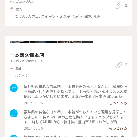
ツルガコンブカン
描かれた雅な世界を体感出来ました。 美しい色の畳の上に
石川のIRいしかわ鉄道 福井のハピラインふくい(写真) 3つの電
2
は、書をたしなむ様な台も置かれ、しばし十二単衣を纏、袖が
車を乗り継いで一日ゆったり 電車もゆったり 景色もゆった
敦賀
墨に汚れないか気にしながら、さらさら筆を走らせる自分を妄
りで素敵な町に行ってまいりました💗 #電車旅 #電車に揺れて
ごはん, カフェ, スイーツ・お菓子, 名所・旧跡, おみ
想💜 園内には、紫式部の越前武生について歌った歌碑が幾
素敵な町へ #紫式部公園 #日野山
やげ
つも。 土地の寒さの厳しさに驚き、都を懐かしく思っていた
心情が感じられました。 金色の紫式部の像の顔は、都の方
角を向いているとのことからも、心情を察します。 想い人も
いたようですから。。。 越前の富士とも呼ばれる日野山を
も眺められる庭、日野山は山の宝石の山菜の宝庫の様です。
美しい菖蒲やツツジ、撫子が池を囲む様に花開いていました。
私なら紫色の花で埋め尽くすのに。。。なんて思ったりしま
一本義久保本店
した。 お隣の紫式部を深掘できる館には、地元の越前和紙
で作られた、当時の生活を知ることの出来る作品が見事でし
イッポンギクボホンテン
2
た。 楽しかったのは、自分がどんな姫タイプかを知ること
勝山
のできる装置です。 結果は想像にお任せします〜♫ #越前武
おみやげ
生#観光プラザでお得情報#タクシー五百円チケット#福井旅#
北陸三県旅#祝北陸新幹線延伸旅#フクラムに乗って#紫式部公
園#神殿造り#総檜造り#美しい畳#紫式部になりきり書を嗜む#
福井県の有名な日本酒、一本義を飲み比べ！なんと、20年以上
美しい庭#都と想い人への刹那い想い#紫式部の館#楽しい演出
も熟成させた古酒もあるんです。 社長や杜氏さんオススメの銘
#mg旅
柄もしょうかいしています。 #涼 #一本義 #日本酒 #Dearふく
い #福井県 #勝山市 #わたしの街
2017.08.06
もっとみる
福井県の有名な日本酒、一本義が作られている現場を見学して
きました！ 向かいにはお土産を購入できるショップもありま
す。 詳しくはURLから #福井県 #勝山市 #涼 #わたしの街
#Dearふくい #日本酒 #一本義
2017.08.06
もっとみる