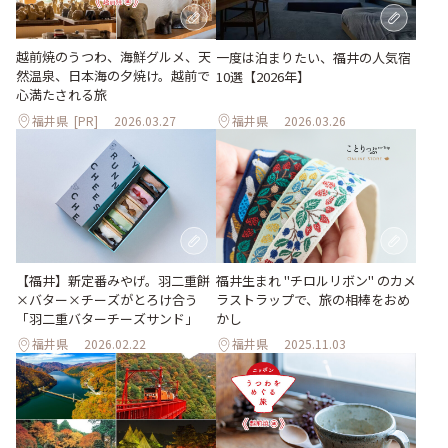
越前焼のうつわ、海鮮グルメ、天
一度は泊まりたい、福井の人気宿
然温泉、日本海の夕焼け。越前で
10選【2026年】
心満たされる旅
福井県
[PR]
2026.03.27
福井県
2026.03.26
【福井】新定番みやげ。羽二重餅
福井生まれ "チロルリボン" のカメ
×バター×チーズがとろけ合う
ラストラップで、旅の相棒をおめ
「羽二重バターチーズサンド」
かし
福井県
2026.02.22
福井県
2025.11.03