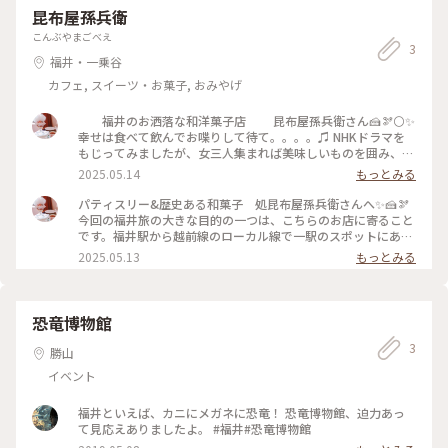
昆布屋孫兵衛
こんぶやまごべえ
3
福井・一乗谷
カフェ, スイーツ・お菓子, おみやげ
福井のお洒落な和洋菓子店 昆布屋孫兵衛さん🍰🫘⚪️✨
幸せは食べて飲んでお喋りして待て。。。。♫ NHKドラマを
もじってみましたが、女三人集まれば美味しいものを囲み、お
喋りしていれば、それだけで幸せになりますね。 少し小さめ
2025.05.14
もっとみる
に、多種楽しめるように作られているお菓子達✨ 青山のUN
GRAINさんも、更に小さな一口サイズのミニャルディースが美
パティスリー&歴史ある和菓子 処昆布屋孫兵衛さんへ✨🍰🫘
しいかったので、3つずつ各々選びました。 1番感動の美味し
今回の福井旅の大きな目的の一つは、こちらのお店に寄ること
かったのは、珍しくまともにカット出来たKIKU✨ フランボワ
です。福井駅から越前線のローカル線で一駅のスポットにあり
ーズとライチの2層のムースに、福井産の完熟梅とジャスミン
ます。 こちらは私の大好きだったスイーツを創り出す天才と呼
2025.05.13
もっとみる
クリームのケーキ🩷 滑らかでとろけていく美味しさで、もっ
ばれたパティシエさん（青山骨董通りにあるパティスリーの
と、もっとと欲する自分がいました。 どれも完成度高く、皆
「UN GRAINメインパテシェさん）昆布氏がご実家の福井にあ
さんにも味わって欲しいです✨ 永年続いた和菓子や、焼き菓
る創業240年の北廻り船昆布屋からの和菓子店に戻られ、和菓
子、この日限定の焼き立てフィナンシェ等で、勿論テイクアウ
子と洋菓子の両方を楽しめるお店の17代目として就任されたお
恐竜博物館
ト💓 渋沢栄一札が3人の財布から〜💸💦 昆布屋孫兵衛さんに行
店なのです。 UN GRAIN時代の洋菓子は、アートのような美し
く手前にあった、こちらも長く続いている雰囲気の和菓子屋さ
3
く美味しい作品が大人気、私も魅了され、何度も通っ一人でし
勝山
んの看板の大吉餅というお餅も凄く気になりました😂💓 これ
た。 福井のスタイリッシュなお店の外観は、建築特集にも載
イベント
は次回のお楽しみに♫ また昆さんの作品に会いに行きたいで
る程目を惹ぬ斬新さ。✨ 内装もスッキリながら素敵な空間で。
す。 「昆くんいますか〜？」と途中お友達もお買い物に♫ 故
カウンター席のみですが、和洋お洒落なお菓子を楽しめます。
郷に戻られ、家族と友人に囲まれ幸せそうな昆さんに幸多きこ
名古屋に嫁いた友人もこちらで合流し、各々美味しい作品を堪
福井といえば、カニにメガネに恐竜！ 恐竜博物館、迫力あっ
とを祈りました。 #アートな景色 #美しい作品 #幸福感に包ま
能してきました。 著名な辻口博啓さんも、金沢の老舗和菓子
て見応えありましたよ。 #福井#恐竜博物館
れます #珍しい素材にトキメク #和菓子も秀逸 #伝統を感じる
店の息子さん、北陸は東京でも大活躍のパテシェさんを輩出す