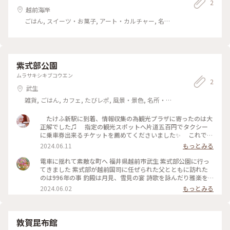
2
越前海岸
ごはん, スイーツ・お菓子, アート・カルチャー, 名
所・旧跡, ホテル・宿, 温泉・スパ, おみやげ
紫式部公園
ムラサキシキブコウエン
2
武生
雑貨, ごはん, カフェ, たびレポ, 風景・景色, 名所・旧
跡, ホテル・宿, お酒, おみやげ
たけふ新駅に到着、情報収集の為観光プラザに寄ったのは大
正解でした♫ 指定の観光スポットへ片道五百円でタクシー
に乗車券出来るチケットを薦めてくださいました✨ これで時
短＆お特にあちらこちらへ移動が叶いました。 期間限定な
2024.06.11
もっとみる
のでご確認くださいね。 難点は早目に連絡を取らないと、
タクシーの到着に時間を要します。 お特チケットでまず向か
電車に揺れて素敵な町へ 福井県越前市武生 紫式部公園に行っ
ったのは、「紫式部公園」です💜 富山の素敵ユーザーさん
てきました 紫式部が越前国司に任ぜられた父とともに訪れた
が最近素晴らしい投稿なさっています💜 大河ドラマでも越
のは996年の事 釣殿は月見、雪見の宴 詩歌を詠んだり雅楽を
前武生編に移りましたが、紫式部は僅か１年と少ししか滞在し
演奏したり 東から西へと渡る月がいつまでも池の水面に映る
2024.06.02
もっとみる
なかったようです。 タクシーの運転手さんによると、昔はか
ように東西に長く造られています ここにかく 日野の杉む
なり栄えていた街でだったとのこと。。。 途中黒い立派な
ら 埋む雪 小塩の松にけふやまがへる 初雪が降り目近に見
日本瓦の家、歴史を感じる街並み、アート適度価値の有りそう
えるようになった日野山の杉むらを埋むほどに雪が降り積もっ
な看板等を見かけました。 紫式部公園は珍しい寝殿造の建
た 京の都の小塩山の松にも今日は雪が散り乱れて降っている
敦賀昆布館
物や庭が、精巧な時代考証の下作られています。 平安絵巻に
のであろうか 都への思いを詠んだ歌です 富山のあいの風鉄道