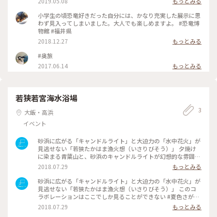
2019.05.08
もっとみる
美味しさ #昆布屋孫兵衛 #おみやもたっぷり #mgスイーツ
るエリアということにも改めて驚きます✨💓 続く。。。 #昆布
#mg福井旅
屋孫兵衛 #歴史ある和菓子店 #元UN GRAIN昆布さんのお店
小学生の頃恐竜好きだった自分には、かなり充実した展示に思
#17代目当主に✨ #スタイリッシュな外観のお店 #内装もおし
わず見入ってしまいました。大人でも楽しめますよ。 #恐竜博
ゃれ度高し #お菓子という名の作品も美しく #懐かしの味わい
物館 #福井県
#旅の目的 #mg福井旅 #mgスイーツ #和も洋も楽しめる #ここ
2018.12.27
もっとみる
から3人旅
#奥旅
2017.06.14
もっとみる
若狭若宮海水浴場
3
大飯・高浜
イベント
砂浜に広がる「キャンドルライト」と大迫力の「水中花火」が
見逃せない「若狭たかはま漁火想（いさりびそう）」 夕焼け
に染まる青葉山と、砂浜のキャンドルライトが幻想的な雰囲気
を醸し出す。 #夏色さがし #わたしの街 #Dearふくい #ことり
2018.07.29
もっとみる
っぷ福井 #福井県 #高浜町
砂浜に広がる「キャンドルライト」と大迫力の「水中花火」が
見逃せない「若狭たかはま漁火想（いさりびそう）」 このコ
ラボレーションはここでしか見ることができない #夏色さがし
#わたしの街 #Dearふくい #ことりっぷ福井 #福井県 #高浜町
2018.07.29
もっとみる