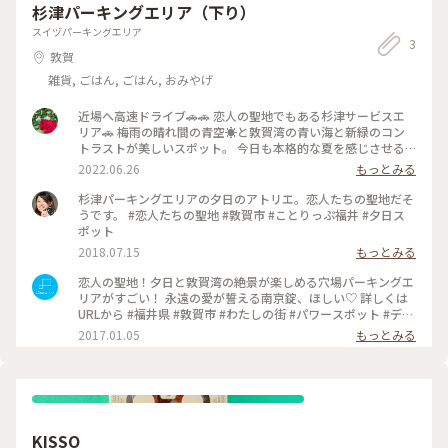
杉津パーキングエリア（下り）
い海#綺麗#mg#猿田彦神社#敦賀散歩#Myことりっぷ#私のこ
とりっぷ2022
スイヅパーキングエリア
3
敦賀
雑貨, ごはん, ごはん, おみやげ
近場へ高速ドライブ🚗🚗 恋人の聖地でもある杉津サービスエ
リア🚗 梅雨の晴れ間の青空☀️と敦賀湾の青い海と新緑のコン
トラストが美しいスポット。 今日も本格的な夏を感じさせる
暑さです💦💦
2022.06.26
もっとみる
杉津パーキングエリアの夕日のアトリエ。恋人たちの聖地だそ
うです。 #恋人たちの聖地 #敦賀市 #ことりっぷ福井 #夕日ス
ポット
2018.07.15
もっとみる
恋人の聖地！夕日と敦賀湾の絶景が楽しめる穴場パーキングエ
リアがすごい！ 永遠の愛が誓える南京錠、ほしい♡ 詳しくは
URLから #福井県 #敦賀市 #わたしの街 #パワースポット #デー
ト #絶景 #海 #夕日 #Dearふくい
2017.01.05
もっとみる
KISSO