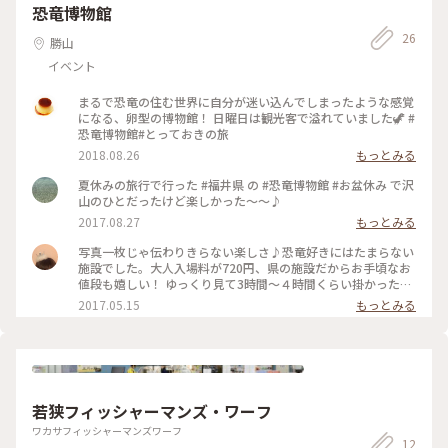
くるみ #羽二重餅 #美味しいおやつ
恐竜博物館
26
勝山
イベント
まるで恐竜の住む世界に自分が迷い込んでしまったような感覚
になる、卵型の博物館！ 日曜日は観光客で溢れていました🦖 #
恐竜博物館#とっておきの旅
2018.08.26
もっとみる
夏休みの旅行で行った #福井県 の #恐竜博物館 #お盆休み で沢
山のひとだったけど楽しかった〜〜♪
2017.08.27
もっとみる
写真一枚じゃ伝わりきらない楽しさ♪恐竜好きにはたまらない
施設でした。大人入場料が720円、県の施設だからお手頃なお
値段も嬉しい！ ゆっくり見て3時間〜４時間くらい掛かったか
な？(^^)チケットはローソン、ファミマ、セブンのコンビニで
2017.05.15
もっとみる
買っておくとスムーズに入れます🚶 私たちは地下一階から見
ました。
若狭フィッシャーマンズ・ワーフ
ワカサフィッシャーマンズワーフ
12