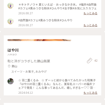
＊キトテノワ＊ 夏といえば… おっきなかき氷。 #福井#自然食
#カフェ#黒みつきな粉氷#ひんやり#女子旅#お気に入りカフェ
2016.08.27
もっとみる
#自然食#カフェ#黒みつきな粉氷#ひんやり
2016.08.27
もっとみる
はや川
ハヤカワ
42
和と洋がコラボした勝山銘菓
勝山
スイーツ・お菓子, おみやげ
☆ 羽二重くるみ ☆ ずーっと前から食べてみたかった和菓子
「はや川の羽二重くるみ」 なんと、某有名スーパーの福井フ
ェアで発見！ こんな事ってあるんだ、嬉しすぎるー♡♡ 羽二
重餅と飴炊きくるみをシュー皮でサンド 少し甘くて柔らかく
2024.04.12
もっとみる
てしっとり、くるみの歯応えも良く何てバランスの良いお菓子
🎵 和菓子だけど、お茶に限らず紅茶やコーヒーも合う所も良い
な。 美味しかった♡ #羽二重くるみ #和菓子 #はや川羽二重