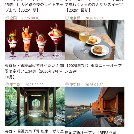
15選。巨大迷路や夜のライトアッ
で味わう大人のひんやりスイーツ
プまで【2026年夏】
【2026年最新】
全国
2026.08.01
東京都
2026.08.04
東京駅・銀座周辺で食べたい♪ 期
【2026年7月】東京ニューオープ
間限定パフェ34選【2026年8月～
ン23選
10月】
東京都
2026.08.08
東京都
2026.07.30
長野・浅間温泉「界 松本」がリニ
福岡に新オープン「BEB5門司