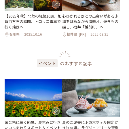
【2025年秋】北陸の紅葉10選。加
心ひかれる器との出会いがある♪
賀百万石の庭園、トロッコ電車で
海を眺めながら海鮮丼、焼きもの
行く絶景へ
探し、福井「越前町」へ
石川県
2025.10.16
福井県
[PR]
2025.03.31
のおすすめ記事
イベント
黄金色に輝く絶景。夏休みに行き
夏のご褒美に♪東京ホテル限定か
たいひまわりスポット＆イベント
き氷41選。ラグジュアリーな空間