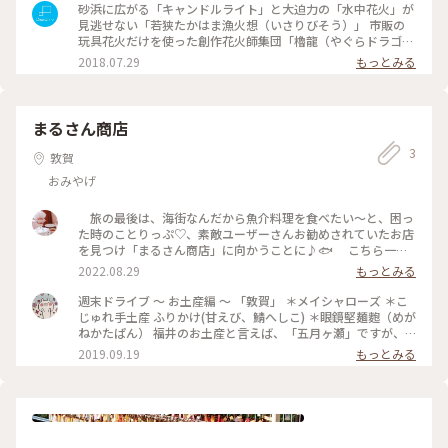
砂浜に広がる「キャンドルライト」と大迫力の「水中花火」が
見逃せない「若狭たかはま漁火想（いさりびそう）」 市販の
玩具花火だけを使った創作花火師集団「櫓龍（やぐらドラゴ
ン）」による花火30万発のパフォーマンスは圧巻。 #夏色さが
2018.07.29
もっとみる
し #わたしの街 #Dearふくい #ことりっぷ福井 #福井県 #高浜
町
まるさん商店
3
敦賀
おみやげ
旅の最後は、海街なんだから魚介料理を食べたい〜と、困っ
た時のことりっぷ♡、素敵ユーザーさんお勧めされていたお店
を見つけ「まるさん商店」に向かうことに♪🐟 こちら一人
分なんです〜♪ 氷の桶に沢山の新鮮なお刺身の定食で、リー
2022.08.29
もっとみる
ズナブル過ぎる〜✨✨ コリっと歯応えの良いお刺身に、暑さ
で食欲減退のこの日でしたが、一気に回復？ 福井らしい
週末ドライブ 〜 お土産編 〜 「敦賀」 ＊メイシャローズ ＊こ
物。。。お揚げの大きく分厚い焼いたものもテレビで観ていた
じゅれ手土産 ふりかけ(甘えび、鯖へしこ) ＊眼鏡堅麺麭（めが
ので追加です。 表面パリッ、中はじゅわ～っと柚子胡椒など
ねかたぱん） 福井のお土産と言えば、「五月ヶ瀬」ですが、
で楽しみました。 猿田彦神社で見た狛犬、お口の中が真っ
今回は軽い食感の「メイシャローズ」を買いました。 ピーナ
2019.09.19
もっとみる
赤で、迫力満点💦👄 醒ヶ井地蔵川沿いにあった、地元の主
ッツ、ココナッツ、カシューナッツ、アーモンドを生地の中に
婦の方が手作りされたつまみ細工のお店✨ 梅花藻を可愛く作
包み込んで焼き上げたナッツの風味が香ばしい洋風おせんべい
られていて、記念に白い小さなアクセサリーを購入しました💓
です。 #週末ドライブ#敦賀#福井#お土産#おいしい旅
長らく旅投稿にお付き合いくださり有難う御座いました😌🎵
#新鮮な魚介料理#早めの夕食#今度は蟹も食べに来たい#お得
な定食#福井名物#厚いお揚げ#サキさん美味しかったです#蒼