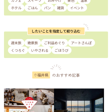
カフェ
スイーツ
おみやげ
景色
温泉
ホテル
ごはん
パン
雑貨
イベント
したいことを指定して絞り込む
週末旅
絶景旅
ご利益めぐり
アートさんぽ
くつろぐ
いやされる
ごほうび
のおすすめ記事
福井県