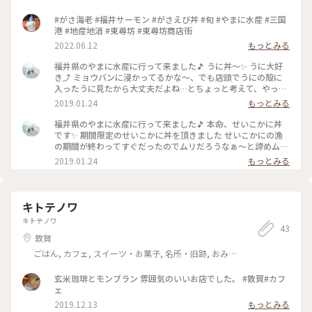
#がさ海老 #福井サーモン #がさえび丼 #旬 #やまに水産 #三国
港 #地産地消 #東尋坊 #東尋坊商店街
2022.06.12
もっとみる
福井県のやまに水産に行って来ました🎵 うに丼～✨ うに大好
き⤴️ ミョウバンに浸かってるかな～、でも店頭でうにの殻に
入ったうに見たから大丈夫だよね…とちょっと考えて、やっぱ
り注文 食べたらやっぱり、はい美味しいヤツ～ やっぱりうに
2019.01.24
もっとみる
は最高でした⤴️ #福井県#うに丼#うに#冬のごちそう#東尋坊#
やまに水産
福井県のやまに水産に行って来ました🎵 本命、せいこかに丼
です✨ 期間限定のせいこかに丼を頂きました せいこかにの漁
の期間が終わってすぐだったのでムリだろうなぁ～と諦めムー
ドでしたが、数量限定でありました🙌 丼には、せいこかに2杯
2019.01.24
もっとみる
分がのっています 外子がちょっと苦手だったんですが、丼で
混ぜて頂くとプチプチと食感のアクセントに かに身も内子も
かに味噌も、ぜ～んぶ美味しい‼️ 大満足でした😋 #福井県#や
まに水産#東尋坊#かに#せいこかに丼#冬のごちそう
キトテノワ
キトテノワ
43
敦賀
ごはん, カフェ, スイーツ・お菓子, 名所・旧跡, おみ
やげ
玄米珈琲とモンブラン 雰囲気のいいお店でした。 #敦賀#カフ
ェ
2019.12.13
もっとみる