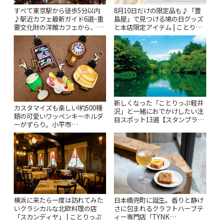
すべて東京駅から徒歩5分以内
8月10日だけの限定品も♪「豊
♪駅近カフェ最新ガイド6選~重
島屋」で見つける鳩の日グッズ
要文化財の洋館カフェから、改
と本店限定アイテム | ことりっ
札すぐのレトロ喫茶まで~ | こと
ぷ
りっぷ
新しくなった「ことりっぷ軽井
カスタマイズも楽しい!約500種
沢」と一緒におでかけしたい注
類の可愛いワッペンキーホルダ
目スポット13選【スタンプラリ
ーがずらり。小平市
ー開催中】 | ことりっぷ
「Kimamaya T&K」 | ことりっ
ぷ
横浜に来たら一度は訪れてみた
日本橋兜町に誕生。香りと静け
いクラシカルな北欧料理の店
さに包まれるクラフトハーブテ
「スカンディヤ」 | ことりっぷ
ィー専門店「TYNK