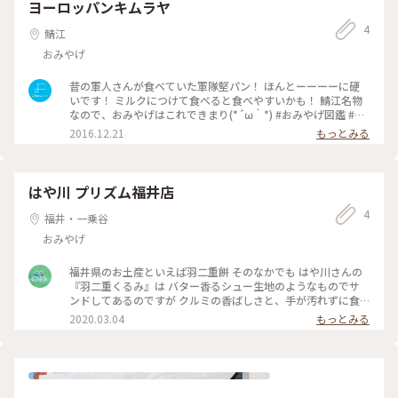
ヨーロッパンキムラヤ
4
鯖江
おみやげ
昔の軍人さんが食べていた軍隊堅パン！ ほんとーーーーに硬
いです！ ミルクにつけて食べると食べやすいかも！ 鯖江名物
なので、おみやげはこれできまり(*´ω｀*) #おみやげ図鑑 #福
井県 #鯖江市 #パン #わたしの街 #Dearふくい #ことりっぷ福
2016.12.21
もっとみる
井
はや川 プリズム福井店
4
福井・一乗谷
おみやげ
福井県のお土産といえば羽二重餅 そのなかでも はや川さんの
『羽二重くるみ』は バター香るシュー生地のようなものでサ
ンドしてあるのですが クルミの香ばしさと、手が汚れずに食
べられて とってもおいしいです😌 羽二重餅って薄かったり、
2020.03.04
もっとみる
丸かったり 味も色々ありますが はや川さんの羽二重くるみが
１番好きです❤️ #春の訪れ #ことりっぷ福井 #自分達のお土産
#金花堂 #はや川 #羽二重餅