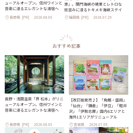
ューアルオープン。信州ワインと
港」。関門海峡の絶景とレトロな
音楽に浸るエレガントな湯宿へ
街並みに浸るトキメキ海峡ステイ
長野県
[PR]
2026.08.05
福岡県
[PR]
2026.07.29
おすすめ記事
長野・浅間温泉「界 松本」がリニ
【改訂版発売♪】「角館・盛岡」
ューアルオープン。信州ワインと
「仙台」「鎌倉」「伊豆」「軽井
音楽に浸るエレガントな湯宿へ
沢」「伊勢志摩」国内6エリアと
海外1エリアがリニューアル
長野県
[PR]
2026.08.05
宮城県
2026.07.09