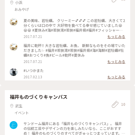
小浜
おみやげ
夏の美味、岩牡蠣。 クリーミー💕💕💕 この岩牡蠣、大きくて2
分くらいは口の中で 大好物を食べてる幸せ感じていました😁
😁😁 #夏休み#海#若狭湾#若狭#福井県#福井#フィッシャーマ
ン#岩牡蠣#牡蠣#魚#海鮮
2017.07.21
もっとみる
福井に乾杯‼️ 大きな岩牡蠣、お魚、 新鮮なものをその場でいた
だきました✨ #福井#若狭湾#若狭#福井県#海#海鮮#岩牡蠣#牡
蠣#おつくり#魚#ビール#乾杯#夏休み
2017.07.21
もっとみる
#いつかまた
2017.02.13
もっとみる
福井ものづくりキャンパス
10
武生
イベント
サンドーム福井にある「福井ものづくりキャンパス」。 福井
の伝統工芸やデザインの力を楽しみたいなら、ここがおすす
め！ 福井のものづくりのすべてがぎゅっとつまっています。