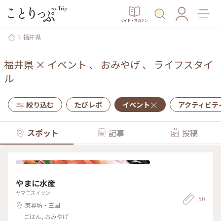
ガイド・マガジン
福井県
福井県
×
イベント
、
おみやげ
、
ライフスタイ
ル
絞り込む
たびレポ
イベント
アクティビテ
スポット
記事
投稿
やまに水産
ヤマニスイサン
50
東尋坊・三国
ごはん, おみやげ