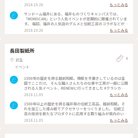
館内では定期的にイベントが行われている他、レーザーカッタ
2018.10.20
もっとみる
ーやUVプリンターでものづくりを楽しむことが可能。 例え
ば、写真みたいな美しい折り鶴もできちゃうんです #ものキャ
サンドーム福井にある、福井ものづくりキャンパスでは、
ン #MONOCAN #サンドーム福井 #伝統工芸 #越前打刃物 #
「MONOCAN」という人気イベントが定期的に開催されていま
越前和紙 #越前漆器 #越前焼 #越前箪笥 #福井ものづくり
す。 毎回、福井の人気店のグルメと伝統工芸のコラボなどが楽
キャンパス #ことりっぷ福井 #Dearふくい
しめます。 帰りはサンドームにあるものカフェパールエスポワ
2018.10.20
もっとみる
ールでお茶するのもおすすめ #ものキャン #MONOCAN #サン
ドーム福井 #伝統工芸 #越前打刃物 #越前和紙 #越前漆器
#越前焼 #越前箪笥 #エスポワール #Dearふくい #ことりっ
ぷ福井
長田製紙所
6
武生
イベント
1500年の歴史を誇る越前和紙。襖紙を手漉きしているのは全
国でここだけ。 そんな職人さんたちの仕事や工房が一般に公開
される人気イベント、RENEWに行ってきました #クラシカ
ル #わたしの街 #越前和紙 #福井県越前市 #伝統工芸品
2018.11.05
もっとみる
#Dearふくい #ことりっぷ福井 #ワークショップ #RENEW
1500年以上の歴史を誇る福井県の伝統工芸品、越前和紙。そ
れを加工した揉み紙でアクセサリーをつくりました。 伝統工
芸の技術を新たなプロダクトに応用する取り組みが県内のいろ
いろな場所で始まっています。 #クラシカル #わたしの街 #
2018.11.05
もっとみる
越前和紙 #福井県越前市 #伝統工芸品 #Dearふくい #ことり
っぷ福井 #ワークショップ #RENEW