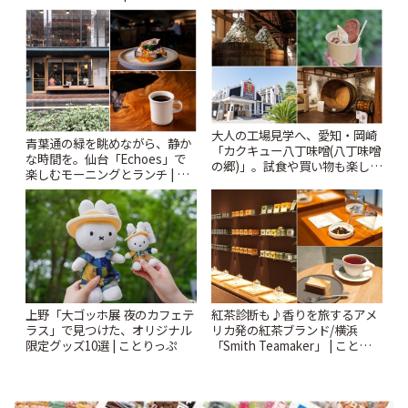
Kabutocho」 | ことりっぷ
大人の工場見学へ、愛知・岡崎
青葉通の緑を眺めながら、静か
「カクキュー八丁味噌(八丁味噌
な時間を。仙台「Echoes」で
の郷)」。試食や買い物も楽しみ
楽しむモーニングとランチ | こ
♪ | ことりっぷ
とりっぷ
上野「大ゴッホ展 夜のカフェテ
紅茶診断も♪香りを旅するアメ
ラス」で見つけた、オリジナル
リカ発の紅茶ブランド/横浜
限定グッズ10選 | ことりっぷ
「Smith Teamaker」 | ことりっ
ぷ