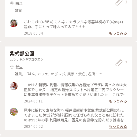
2
鯖江
雑貨
これこれ٩̋(๑˃́ꇴ˂̀๑) こんなにカラフルな漆器は初めて(๑˃̶͈̀o˂̶͈́๑)
是非、手にとって味わってみて⚘⚘⚘
2018.05.04
もっとみる
紫式部公園
ムラサキシキブコウエン
2
武生
雑貨, ごはん, カフェ, たびレポ, 風景・景色, 名所・旧
跡, ホテル・宿, お酒, おみやげ
たけふ新駅に到着、情報収集の為観光プラザに寄ったのは大
正解でした♫ 指定の観光スポットへ片道五百円でタクシー
に乗車券出来るチケットを薦めてくださいました✨ これで時
短＆お特にあちらこちらへ移動が叶いました。 期間限定な
2024.06.11
もっとみる
のでご確認くださいね。 難点は早目に連絡を取らないと、
タクシーの到着に時間を要します。 お特チケットでまず向か
電車に揺れて素敵な町へ 福井県越前市武生 紫式部公園に行っ
ったのは、「紫式部公園」です💜 富山の素敵ユーザーさん
てきました 紫式部が越前国司に任ぜられた父とともに訪れた
が最近素晴らしい投稿なさっています💜 大河ドラマでも越
のは996年の事 釣殿は月見、雪見の宴 詩歌を詠んだり雅楽を
前武生編に移りましたが、紫式部は僅か１年と少ししか滞在し
演奏したり 東から西へと渡る月がいつまでも池の水面に映る
2024.06.02
もっとみる
なかったようです。 タクシーの運転手さんによると、昔はか
ように東西に長く造られています ここにかく 日野の杉む
なり栄えていた街でだったとのこと。。。 途中黒い立派な
ら 埋む雪 小塩の松にけふやまがへる 初雪が降り目近に見