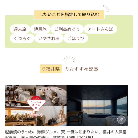
したいことを指定して絞り込む
週末旅
絶景旅
ご利益めぐり
アートさんぽ
くつろぐ
いやされる
ごほうび
のおすすめ記事
福井県
越前焼のうつわ、海鮮グルメ、天
一度は泊まりたい、福井の人気宿
然温泉、日本海の夕焼け。越前で
10選【2026年】