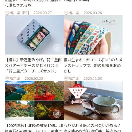
心満たされる旅
福井県
[PR]
2026.03.27
福井県
2026.03.26
【福井】新定番みやげ。羽二重餅
福井生まれ "チロルリボン" のカメ
×バター×チーズがとろけ合う
ラストラップで、旅の相棒をおめ
「羽二重バターチーズサンド」
かし
福井県
2026.02.22
福井県
2025.11.03
【2025年秋】北陸の紅葉10選。加
心ひかれる器との出会いがある♪
賀百万石の庭園、トロッコ電車で
海を眺めながら海鮮丼、焼きもの