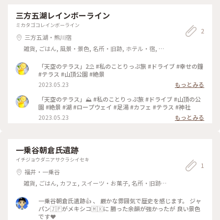
日本瓦の家、歴史を感じる街並み、アート適度価値の有りそう
えるようになった日野山の杉むらを埋むほどに雪が降り積もっ
な看板等を見かけました。 紫式部公園は珍しい寝殿造の建
た 京の都の小塩山の松にも今日は雪が散り乱れて降っている
三方五湖レインボーライン
物や庭が、精巧な時代考証の下作られています。 平安絵巻に
のであろうか 都への思いを詠んだ歌です 富山のあいの風鉄道
ミカタゴコレインボーライン
描かれた雅な世界を体感出来ました。 美しい色の畳の上に
石川のIRいしかわ鉄道 福井のハピラインふくい(写真) 3つの電
2
は、書をたしなむ様な台も置かれ、しばし十二単衣を纏、袖が
車を乗り継いで一日ゆったり 電車もゆったり 景色もゆった
三方五湖・熊川宿
墨に汚れないか気にしながら、さらさら筆を走らせる自分を妄
りで素敵な町に行ってまいりました💗 #電車旅 #電車に揺れて
雑貨, ごはん, 風景・景色, 名所・旧跡, ホテル・宿, お
想💜 園内には、紫式部の越前武生について歌った歌碑が幾
素敵な町へ #紫式部公園 #日野山
みやげ
つも。 土地の寒さの厳しさに驚き、都を懐かしく思っていた
心情が感じられました。 金色の紫式部の像の顔は、都の方
「天空のテラス」2⛱️ #私のことりっぷ旅 #ドライブ #幸せの鐘
角を向いているとのことからも、心情を察します。 想い人も
#テラス #山頂公園 #絶景
いたようですから。。。 越前の富士とも呼ばれる日野山を
2023.05.23
もっとみる
も眺められる庭、日野山は山の宝石の山菜の宝庫の様です。
美しい菖蒲やツツジ、撫子が池を囲む様に花開いていました。
「天空のテラス」⛰️ #私のことりっぷ旅 #ドライブ #山頂の公
私なら紫色の花で埋め尽くすのに。。。なんて思ったりしま
園 #絶景 #湖 #ロープウェイ #足湯 #カフェ #テラス #神社
した。 お隣の紫式部を深掘できる館には、地元の越前和紙
2023.05.23
もっとみる
で作られた、当時の生活を知ることの出来る作品が見事でし
た。 楽しかったのは、自分がどんな姫タイプかを知ること
のできる装置です。 結果は想像にお任せします〜♫ #越前武
生#観光プラザでお得情報#タクシー五百円チケット#福井旅#
一乗谷朝倉氏遺跡
北陸三県旅#祝北陸新幹線延伸旅#フクラムに乗って#紫式部公
園#神殿造り#総檜造り#美しい畳#紫式部になりきり書を嗜む#
イチジョウダニアサクラシイセキ
1
美しい庭#都と想い人への刹那い想い#紫式部の館#楽しい演出
福井・一乗谷
#mg旅
雑貨, ごはん, カフェ, スイーツ・お菓子, 名所・旧跡,
おみやげ
一乗谷朝倉氏遺跡👍 、 厳かな雰囲気で歴史を感じます。 ジャ
パン🇯🇵がメキシコ🇲🇽に 勝った余韻が強かったが 良い景色
です❤️