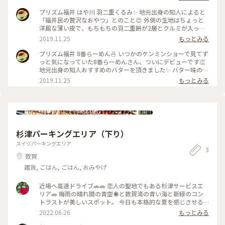
した💕 #福井 #福井駅 #プリズム福井 #お土産 #手みやげ #羽二
重餅 #お菓子 #和菓子 #ことりっぷ福井
プリズム福井 はや川 羽二重くるみ✨ 地元出身の知人によると
「福井民の贅沢なおやつ」とのこと😍 外側の生地はちょっと
洋風な薄い皮で、もちもちの羽二重餅が2層とクルミが入って
います！ 口いっぱいに羽二重餅のもちもちとクルミの香ばし
2019.11.25
もっとみる
さが広がってとても美味しかったです😋💕 #福井 #福井駅 #プ
リズム福井 #お土産 #手みやげ #羽二重餅 #和菓子 #お菓子 #ク
プリズム福井 8番らーめん🍜 いつかのケンミンショーで見てず
ルミ #ことりっぷ福井
っと気になっていた8番らーめんさん、ついにデビューです👏
地元出身の知人おすすめのバターを頂きました✨ バター味のみ
チャーシューが入っていないとのことです。野菜たっぷりで麺
2019.11.25
もっとみる
が見えません🙄塩味スープだけでももちろん美味しく、バター
を混ぜるとコクが増してこれまた最高に美味しい…！ 餃子セッ
トにしたのでラーメンを小さめにしたのですが、美味しすぎて
即ペロリ😂野菜たっぷりで罪悪感もないので、普通サイズにす
れば良かったと反省😂 北陸に行ったらまた食べに行きます💓
#福井 #福井駅 #プリズム福井 #ランチ #ラーメン #8番らーめ
杉津パーキングエリア（下り）
ん #バター #塩 #塩バター #ことりっぷ福井
スイヅパーキングエリア
3
敦賀
雑貨, ごはん, ごはん, おみやげ
近場へ高速ドライブ🚗🚗 恋人の聖地でもある杉津サービスエ
リア🚗 梅雨の晴れ間の青空☀️と敦賀湾の青い海と新緑のコン
トラストが美しいスポット。 今日も本格的な夏を感じさせる
暑さです💦💦
2022.06.26
もっとみる