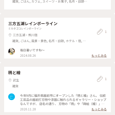
雑貨, ごはん, カフェ, スイーツ・お菓子, 名所・旧跡,
おみやげ
三方五湖レインボーライン
ミカタゴコレインボーライン
1
三方五湖・熊川宿
雑貨, ごはん, 風景・景色, 名所・旧跡, ホテル・宿, お
みやげ
毎日暑いですね〜
2024.08.26
もっとみる
柄と繪
1
武生
雑貨
今年9月に福井県越前市にオープンした『柄と繪』さん。 伝統
工芸品の越前打刃物や漆器に触れられるギャラリー・ショップ
なんですが、 店名の通り、 刃物の「柄」や「蒔絵（繪）」に
特にこだわっています。 #福井県越前市 #伝統工芸品 #アート
2020.11.28
もっとみる
と建築 #ことりっぷ福井 #Dearふくい