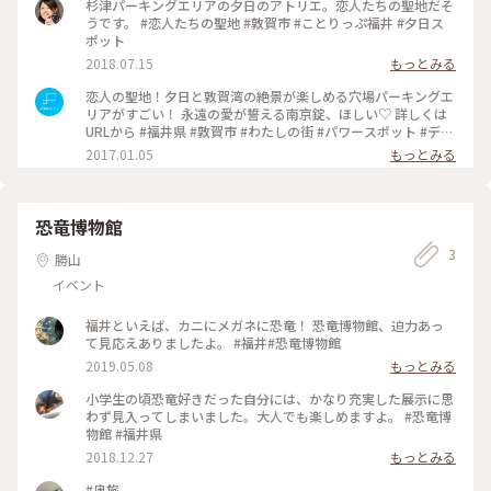
杉津パーキングエリアの夕日のアトリエ。恋人たちの聖地だそ
うです。 #恋人たちの聖地 #敦賀市 #ことりっぷ福井 #夕日ス
ポット
2018.07.15
もっとみる
恋人の聖地！夕日と敦賀湾の絶景が楽しめる穴場パーキングエ
リアがすごい！ 永遠の愛が誓える南京錠、ほしい♡ 詳しくは
URLから #福井県 #敦賀市 #わたしの街 #パワースポット #デー
ト #絶景 #海 #夕日 #Dearふくい
2017.01.05
もっとみる
恐竜博物館
3
勝山
イベント
福井といえば、カニにメガネに恐竜！ 恐竜博物館、迫力あっ
て見応えありましたよ。 #福井#恐竜博物館
2019.05.08
もっとみる
小学生の頃恐竜好きだった自分には、かなり充実した展示に思
わず見入ってしまいました。大人でも楽しめますよ。 #恐竜博
物館 #福井県
2018.12.27
もっとみる
#奥旅