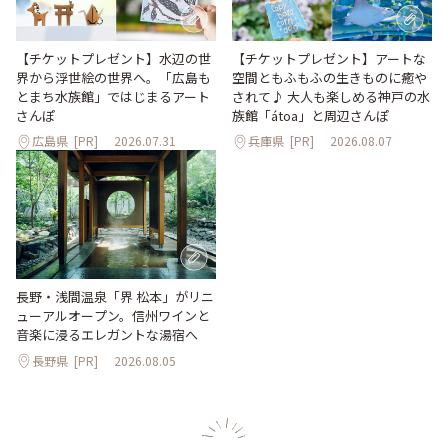
【チケットプレゼント】水辺の世
【チケットプレゼント】アートな
界から浮世絵の世界へ。「広島も
空間ともふもふの生きものに癒や
とまち水族館」ではじまるアート
されて♪ 大人も楽しめる神戸の水
さんぽ
族館「átoa」と周辺さんぽ
広島県
[PR]
2026.07.31
兵庫県
[PR]
2026.08.07
長野・浅間温泉「界 松本」がリニ
ューアルオープン。信州ワインと
音楽に浸るエレガントな湯宿へ
長野県
[PR]
2026.08.05