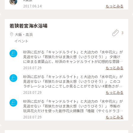
2017.06.14
もっとみる
若狭若宮海水浴場
3
大飯・高浜
イベント
砂浜に広がる「キャンドルライト」と大迫力の「水中花火」が
見逃せない「若狭たかはま漁火想（いさりびそう）」 夕焼け
に染まる青葉山と、砂浜のキャンドルライトが幻想的な雰囲気
を醸し出す。 #夏色さがし #わたしの街 #Dearふくい #ことり
2018.07.29
もっとみる
っぷ福井 #福井県 #高浜町
砂浜に広がる「キャンドルライト」と大迫力の「水中花火」が
見逃せない「若狭たかはま漁火想（いさりびそう）」 このコ
ラボレーションはここでしか見ることができない #夏色さがし
#わたしの街 #Dearふくい #ことりっぷ福井 #福井県 #高浜町
2018.07.29
もっとみる
砂浜に広がる「キャンドルライト」と大迫力の「水中花火」が
見逃せない「若狭たかはま漁火想（いさりびそう）」 市販の
玩具花火だけを使った創作花火師集団「櫓龍（やぐらドラゴ
ン）」による花火30万発のパフォーマンスは圧巻。 #夏色さが
2018.07.29
もっとみる
し #わたしの街 #Dearふくい #ことりっぷ福井 #福井県 #高浜
町