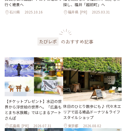
行く絶景へ
探し、福井「越前町」へ
石川県
2025.10.16
福井県
[PR]
2025.03.31
のおすすめ記事
たびレポ
【チケットプレゼント】水辺の世
休日のひとり散歩にも♪ 代々木エ
界から浮世絵の世界へ。「広島も
リアで巡る絶品ドーナツ＆ライフ
とまち水族館」ではじまるアート
スタイルショップ
さんぽ
広島県
[PR]
2026.07.31
東京都
2026.08.02