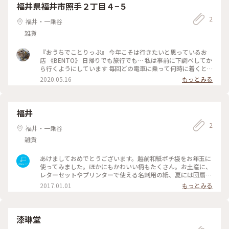
福井県福井市照手２丁目４−５
2
福井・一乗谷
雑貨
『おうちでことりっぷ』 今年こそは行きたいと思っているお
店 《BENTO》 日帰りでも旅行でも… 私は事前に下調べしてか
ら行くようにしています 毎回どの電車に乗って何時に着くと
かも トラベラーズノートに書き込んでいます 2年半から書き出
2020.05.16
もっとみる
したトラベラーズノートも もう5冊目が終わろうしています コ
ロナでだいぶ今年前半の予定は狂いましたが その分 色々と行
きたい所が増えました #おうちでことりっぷ #旅の思い出 #福
井 #BENTO
福井
2
福井・一乗谷
雑貨
あけましておめでとうございます。越前和紙ポチ袋をお年玉に
使ってみました。ほかにもかわいい柄もたくさん。お土産に、
レターセットやプリンターで使える名刺用の紙、夏には団扇な
ど、かさばらず日持ちするので私はよく持って行きます。和紙
2017.01.01
もっとみる
に詳しい専門のスタッフもいます。一度のぞいてみては(^-^) #
おみやげ図鑑 #わたしの街#Dearふくい#福井県#福井市#武生
市#今立#越前和紙#クラフト#文具#雑貨#お年玉#伝統工芸 URL
は越前和紙の歴史や、人気観光スポット・越前和紙の里につい
漆琳堂
ての解説！