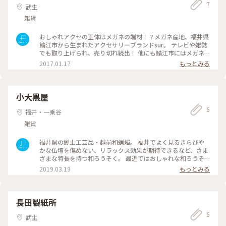
7
武生
雑貨
おしゃれアクセの正体はメガネの端材！？メガネ産地、福井県
鯖江市から生まれたアクセサリーブランドsur。 テレビや雑誌
でも取り上げられ、売り切れ続出！ 他にも鯖江市にはメガネ
の端材や伝統産業を利用したおしゃれアイテムがたくさん！
2017.01.17
もっとみる
(住所はsur取り扱い店の一つです。) #福井県 #鯖江市 #越前市
#メガネ #アクセサリー #ピアス #おみやげ #おしゃれ #雑貨 #
ことりっぷ福井
小大黒屋
6
福井・一乗谷
雑貨
福井県の郷土工芸品・越前和蝋燭。 福井でよく見るきらびや
かな仏壇を傷めない、リラックス効果が期待できるなど、さま
ざまな特長を持つ和ろうそく。 最近ではおしゃれな和ろうそ
くも登場して、インテリアとしても人気なんです！ #越前和蝋
2019.03.19
もっとみる
燭 #和蝋燭 #和ろうそく #郷土工芸品 #わたしの街 #ことり
っぷ福井 #福井 #Dearふくい
長田製紙所
6
武生