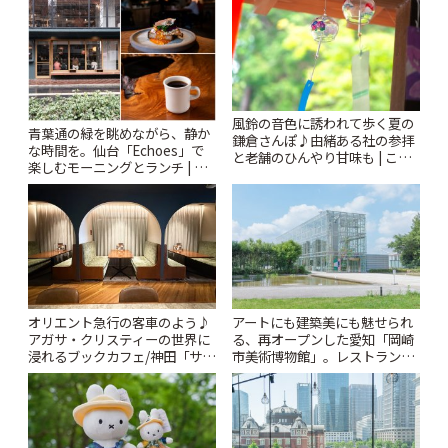
風鈴の音色に誘われて歩く夏の
青葉通の緑を眺めながら、静か
鎌倉さんぽ♪由緒ある社の参拝
な時間を。仙台「Echoes」で
と老舗のひんやり甘味も | こと
楽しむモーニングとランチ | こ
りっぷ
とりっぷ
オリエント急行の客車のよう♪
アートにも建築美にも魅せられ
アガサ・クリスティーの世界に
る、再オープンした愛知「岡崎
浸れるブックカフェ/神田「サロ
市美術博物館」。レストランや
ンクリスティ」 | ことりっぷ
ショップも充実 | ことりっぷ