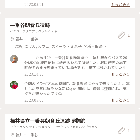
2023.03.21
もっとみる
一乗谷朝倉氏遺跡
イチジョウダニアサクラシイセキ
1
福井・一乗谷
雑貨, ごはん, カフェ, スイーツ・お菓子, 名所・旧跡,
おみやげ
🌱福井② 一乗谷朝倉氏遺跡🌱 福井駅からバスで20
分ほど🚎 織田信長に焼き払われて消滅した、戦国時代の城下
町がそのまま埋まっている場所です。 地下に残されていた400
年前の塀の石垣や建物の礎石を使って、そのまま(礎石の上に
2023.10.30
もっとみる
建物などの町並みが)「復原」されているそう💡 歴史好きには
たまらない場所😌✨ 今はとても静かでのどかなところですが、
今朝のドライブ🚗🚗 朝6時、朝倉遺跡にやって来ました♪♪ 凛
400年前は1万人が住む賑やかな城下町だったと思うと、なん
とした空気に鮮やかな新緑🌿🌿 庭園は、綺麗に整備され、気
だか不思議な気持ちになります💭 #秋さんぽ#私のことりっぷ
持ちが良かったです😊
旅#福井#一乗谷#朝倉氏#遺跡#特別史跡#特別名勝#重要文化財
2023.05.05
もっとみる
#ひとり旅#戦国時代
福井県立一乗谷朝倉氏遺跡博物館
フクイケンリツイチジョウダニアサクラシイセキハクブツカン
1
福井・一乗谷