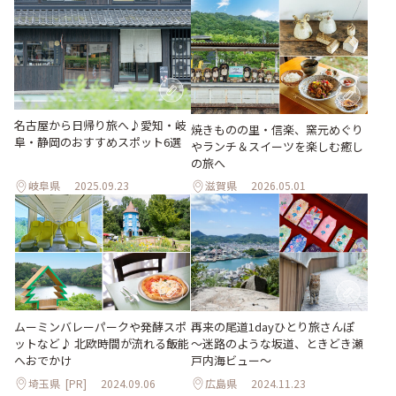
名古屋から日帰り旅へ♪愛知・岐
焼きものの里・信楽、窯元めぐり
阜・静岡のおすすめスポット6選
やランチ＆スイーツを楽しむ癒し
の旅へ
岐阜県
2025.09.23
滋賀県
2026.05.01
ムーミンバレーパークや発酵スポ
再来の尾道1dayひとり旅さんぽ
ットなど♪ 北欧時間が流れる飯能
～迷路のような坂道、ときどき瀬
へおでかけ
戸内海ビュー～
埼玉県
[PR]
2024.09.06
広島県
2024.11.23