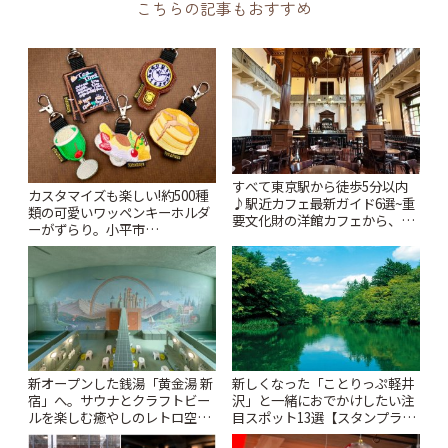
こちらの記事もおすすめ
すべて東京駅から徒歩5分以内
カスタマイズも楽しい!約500種
♪駅近カフェ最新ガイド6選~重
類の可愛いワッペンキーホルダ
要文化財の洋館カフェから、改
ーがずらり。小平市
札すぐのレトロ喫茶まで~ | こと
「Kimamaya T&K」 | ことりっ
りっぷ
ぷ
新オープンした銭湯「黄金湯 新
新しくなった「ことりっぷ軽井
宿」へ。サウナとクラフトビー
沢」と一緒におでかけしたい注
ルを楽しむ癒やしのレトロ空間
目スポット13選【スタンプラリ
| ことりっぷ
ー開催中】 | ことりっぷ