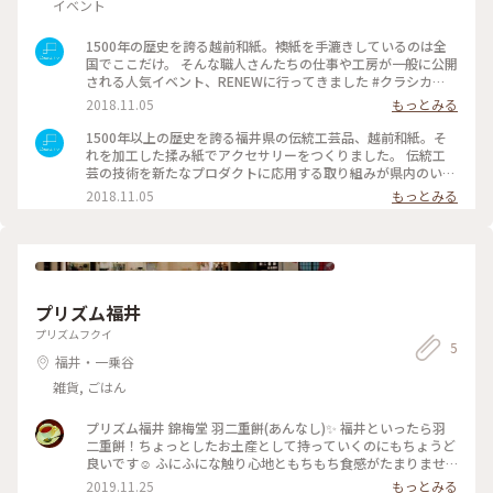
イベント
1500年の歴史を誇る越前和紙。襖紙を手漉きしているのは全
国でここだけ。 そんな職人さんたちの仕事や工房が一般に公開
される人気イベント、RENEWに行ってきました #クラシカ
ル #わたしの街 #越前和紙 #福井県越前市 #伝統工芸品
2018.11.05
もっとみる
#Dearふくい #ことりっぷ福井 #ワークショップ #RENEW
1500年以上の歴史を誇る福井県の伝統工芸品、越前和紙。そ
れを加工した揉み紙でアクセサリーをつくりました。 伝統工
芸の技術を新たなプロダクトに応用する取り組みが県内のいろ
いろな場所で始まっています。 #クラシカル #わたしの街 #
2018.11.05
もっとみる
越前和紙 #福井県越前市 #伝統工芸品 #Dearふくい #ことり
っぷ福井 #ワークショップ #RENEW
プリズム福井
プリズムフクイ
5
福井・一乗谷
雑貨, ごはん
プリズム福井 錦梅堂 羽二重餅(あんなし)✨ 福井といったら羽
二重餅！ちょっとしたお土産として持っていくのにもちょうど
良いです☺️ ふにふにな触り心地ともちもち食感がたまりませ
ん😍 気がついたら2つ目、3つ目と食べてしまう大好きな味で
2019.11.25
もっとみる