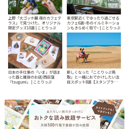
上野「大ゴッホ展 夜のカフェテ
東京駅近くでゆったり過ごせる
ラス」で見つけた、オリジナル
カフェ6選~冬のイルミネーショ
限定グッズ10選 | ことりっぷ
ンもきらめく街で~ | ことりっぷ
新しくなった「ことりっぷ鳥
日本の手仕事の「いま」が詰ま
取」と一緒におでかけしたい注
った器と雑貨のお店/西荻窪
目スポット8選【スタンプラリ
「tsugumi」 | ことりっぷ
ー開催中】 | ことりっぷ