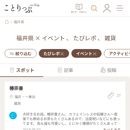
ガイド・マガジン
福井県
福井県
×
イベント
、
たびレポ
、
雑貨
絞り込む
たびレポ
イベント
アクティビ
スポット
記事
投稿
椿宗善
27
福井・一乗谷
雑貨
大好きなお店。椿宗善さん。 カフェインレスの妊婦さん〜産
後でも飲めるお茶もたくさんあるので、出産祝いなどにも使っ
てます。 缶も袋も可愛いし、とにかく種類がたくさんあって好
きです^^ #椿宗善 #お茶 #紅茶 #福井県福井市 #福井 #Dearふ
2019.06.02
もっとみる