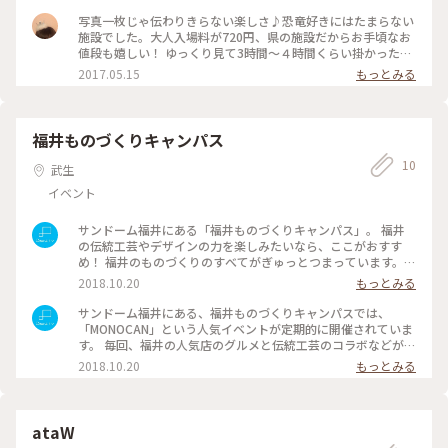
写真一枚じゃ伝わりきらない楽しさ♪恐竜好きにはたまらない
施設でした。大人入場料が720円、県の施設だからお手頃なお
値段も嬉しい！ ゆっくり見て3時間〜４時間くらい掛かったか
な？(^^)チケットはローソン、ファミマ、セブンのコンビニで
2017.05.15
もっとみる
買っておくとスムーズに入れます🚶 私たちは地下一階から見
ました。
福井ものづくりキャンパス
10
武生
イベント
サンドーム福井にある「福井ものづくりキャンパス」。 福井
の伝統工芸やデザインの力を楽しみたいなら、ここがおすす
め！ 福井のものづくりのすべてがぎゅっとつまっています。
館内では定期的にイベントが行われている他、レーザーカッタ
2018.10.20
もっとみる
ーやUVプリンターでものづくりを楽しむことが可能。 例え
ば、写真みたいな美しい折り鶴もできちゃうんです #ものキャ
サンドーム福井にある、福井ものづくりキャンパスでは、
ン #MONOCAN #サンドーム福井 #伝統工芸 #越前打刃物 #
「MONOCAN」という人気イベントが定期的に開催されていま
越前和紙 #越前漆器 #越前焼 #越前箪笥 #福井ものづくり
す。 毎回、福井の人気店のグルメと伝統工芸のコラボなどが楽
キャンパス #ことりっぷ福井 #Dearふくい
しめます。 帰りはサンドームにあるものカフェパールエスポワ
2018.10.20
もっとみる
ールでお茶するのもおすすめ #ものキャン #MONOCAN #サン
ドーム福井 #伝統工芸 #越前打刃物 #越前和紙 #越前漆器
#越前焼 #越前箪笥 #エスポワール #Dearふくい #ことりっ
ぷ福井
ataW