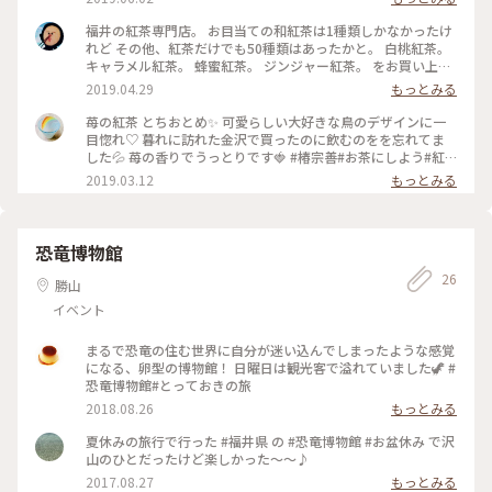
くい #ことりっぷ福井 #わたしの街
福井の紅茶専門店。 お目当ての和紅茶は1種類しかなかったけ
れど その他、紅茶だけでも50種類はあったかと。 白桃紅茶。
キャラメル紅茶。 蜂蜜紅茶。 ジンジャー紅茶。 をお買い上
げ。 #福井#椿宗善#紅茶専門店
2019.04.29
もっとみる
苺の紅茶 とちおとめ✨ 可愛らしい大好きな鳥のデザインに一
目惚れ♡ 暮れに訪れた金沢で買ったのに飲むのをを忘れてま
した💦 苺の香りでうっとりです🍓 #椿宗善#お茶にしよう#紅
茶#苺#おみやげ#パケ買い
2019.03.12
もっとみる
恐竜博物館
26
勝山
イベント
まるで恐竜の住む世界に自分が迷い込んでしまったような感覚
になる、卵型の博物館！ 日曜日は観光客で溢れていました🦖 #
恐竜博物館#とっておきの旅
2018.08.26
もっとみる
夏休みの旅行で行った #福井県 の #恐竜博物館 #お盆休み で沢
山のひとだったけど楽しかった〜〜♪
2017.08.27
もっとみる