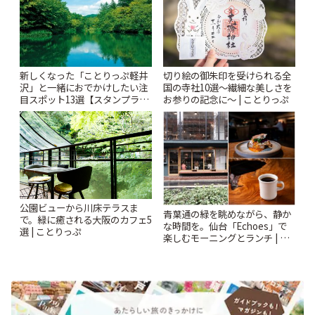
新しくなった「ことりっぷ軽井
切り絵の御朱印を受けられる全
沢」と一緒におでかけしたい注
国の寺社10選〜繊細な美しさを
目スポット13選【スタンプラリ
お参りの記念に〜 | ことりっぷ
ー開催中】 | ことりっぷ
公園ビューから川床テラスま
青葉通の緑を眺めながら、静か
で。緑に癒される大阪のカフェ5
な時間を。仙台「Echoes」で
選 | ことりっぷ
楽しむモーニングとランチ | こ
とりっぷ