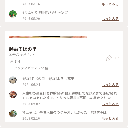
ライトアップ4/22まで🌸
2017.04.16
もっとみる
#ひんやり #川遊び #キャンプ
2016.08.20
もっとみる
越前そばの里
エチゼンソバノサト
17
武生
アクティビティ・体験
#越前そばの里 #越前おろし蕎麦
2021.06.24
もっとみる
人生初の蕎麦打ち体験😂💕 最近運動してなさ過ぎて 腕が疲れ
てしまいました笑 #ことりっぷ福井 #不揃いな蕎麦たち w
2018.05.02
もっとみる
極上そば。辛味大根のつゆがおいしかった！#越前そば
2018.02.16
もっとみる