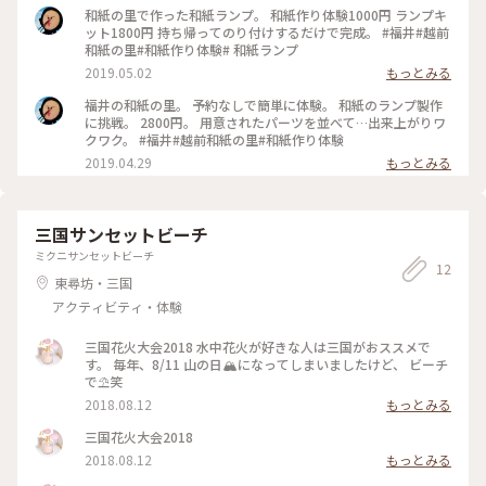
和紙の里で作った和紙ランプ。 和紙作り体験1000円 ランプキ
ット1800円 持ち帰ってのり付けするだけで完成。 #福井#越前
和紙の里#和紙作り体験# 和紙ランプ
2019.05.02
もっとみる
福井の和紙の里。 予約なしで簡単に体験。 和紙のランプ製作
に挑戦。 2800円。 用意されたパーツを並べて…出来上がりワ
クワク。 #福井#越前和紙の里#和紙作り体験
2019.04.29
もっとみる
三国サンセットビーチ
ミクニサンセットビーチ
12
東尋坊・三国
アクティビティ・体験
三国花火大会2018 水中花火が好きな人は三国がおススメで
す。 毎年、8/11 山の日🏔になってしまいましたけど、 ビーチ
で⛱笑
2018.08.12
もっとみる
三国花火大会2018
2018.08.12
もっとみる