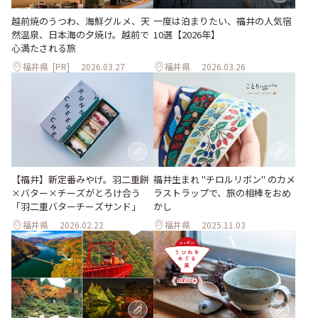
越前焼のうつわ、海鮮グルメ、天
一度は泊まりたい、福井の人気宿
然温泉、日本海の夕焼け。越前で
10選【2026年】
心満たされる旅
福井県
[PR]
2026.03.27
福井県
2026.03.26
【福井】新定番みやげ。羽二重餅
福井生まれ "チロルリボン" のカメ
×バター×チーズがとろけ合う
ラストラップで、旅の相棒をおめ
「羽二重バターチーズサンド」
かし
福井県
2026.02.22
福井県
2025.11.03