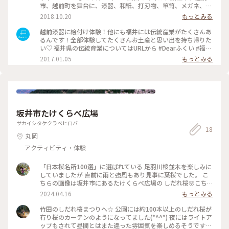
市、越前町を舞台に、漆器、和紙、打刃物、箪笥、メガネ、焼
き物などの工房が参加しています。 普段は閉ざされた工房、職
2018.10.20
もっとみる
人たちの手仕事が間近で見られる貴重な3日間です。 見る、買
うだけでなく、ワークショップもたくさん開催中！ 今日気に
越前漆器に絵付け体験！他にも福井には伝統産業がたくさんあ
なったスポット、商品をFB,Twitter、インスタでUPします
るんです！全部体験してたくさんお土産と思い出を持ち帰りた
#RENEW #まちひとしごと #福井 #鯖江 #福井県鯖江市 #
い♡ 福井県の伝統産業についてはURLから #Dearふくい #福井
福井県 #鯖江市 #伝統工芸 #ものづくり #Dearふくい
県 #鯖江市 #伝統産業 #おみやげ図鑑 #わたしの街 #漆器 #体験
2017.01.05
もっとみる
#dearfukui #fukui #japan #ことりっぷ福井
坂井市たけくらべ広場
サカイシタケクラベヒロバ
18
丸岡
アクティビティ・体験
「日本桜名所100選」に選ばれている 足羽川桜並木を楽しみに
していましたが 直前に雨と強風もあり見事に葉桜でした。 こ
ちらの画像は坂井市にあるたけくらべ広場の しだれ桜🌸こち
らは満開 夏日だった先週末に見事なしだれ桜を堪能 できまし
2024.04.16
もっとみる
た。 ☀️炎天下でかき氷片手に桜🌸 珍しい体験ができました🤗
#福井県 #ひとり旅 #しだれ桜 #坂井市たけくらべ広場 #桜とか
竹田のしだれ桜まつりへ☆ 公園には約100本以上のしだれ桜が
き氷 #おひとり様 #桜名所
有り桜のカーテンのようになってました(*^^*) 夜にはライトア
ップもされて昼間とはまた違った雰囲気を楽しめるそうです。