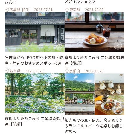
スタイルショップ
さんぽ
広島県
[PR]
2026.07.31
東京都
2026.08.02
名古屋から日帰り旅へ♪愛知・岐
京都よりみちこみち 二条城＆御池
阜・静岡のおすすめスポット6選
通【後編】
岐阜県
2025.09.23
京都府
2026.06.20
京都よりみちこみち 二条城＆御池
焼きものの里・信楽、窯元めぐり
通【前編】
やランチ＆スイーツを楽しむ癒し
の旅へ