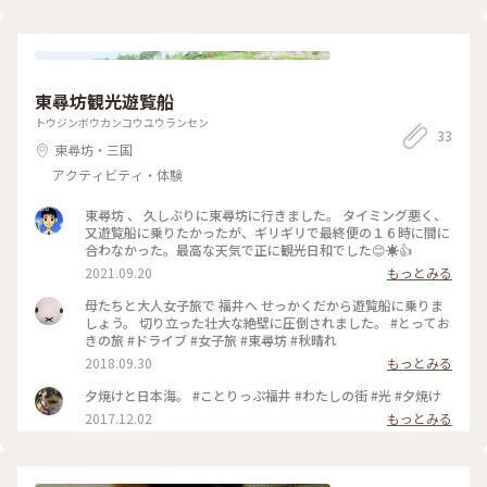
東尋坊観光遊覧船
トウジンボウカンコウユウランセン
33
東尋坊・三国
アクティビティ・体験
東尋坊 、 久しぶりに東尋坊に行きました。 タイミング悪く、
又遊覧船に乗りたかったが、ギリギリで最終便の１６時に間に
合わなかった。最高な天気で正に観光日和でした😊☀️👍
2021.09.20
もっとみる
母たちと大人女子旅で 福井へ せっかくだから遊覧船に乗りま
しょう。 切り立った壮大な絶壁に圧倒されました。 #とってお
きの旅 #ドライブ #女子旅 #東尋坊 #秋晴れ
2018.09.30
もっとみる
夕焼けと日本海。 #ことりっぷ福井 #わたしの街 #光 #夕焼け
2017.12.02
もっとみる