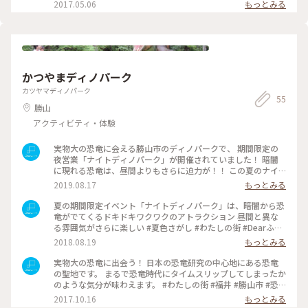
2017.05.06
もっとみる
かつやまディノパーク
カツヤマディノパーク
55
勝山
アクティビティ・体験
実物大の恐竜に会える勝山市のディノパークで、 期間限定の
夜営業「ナイトディノパーク」が開催されていました！ 暗闇
に現れる恐竜は、昼間よりもさらに迫力が！！ この夏のナイ
トディノパークは残念ながら終了しています。次回をお楽しみ
2019.08.17
もっとみる
に！ #ナイトディノパーク #ディノパーク #かつやま恐竜の森
#恐竜博物館 #恐竜 #恐竜王国福井 #福井県勝山市 #ことり
夏の期間限定イベント「ナイトディノパーク」は、暗闇から恐
っぷ福井 #Dearふくい #旅のひととき #夏旅2019 #わたしの街
竜がでてくるドキドキワクワクのアトラクション 昼間と異な
る雰囲気がさらに楽しい #夏色さがし #わたしの街 #Dearふく
い #ことりっぷ福井 #福井県 #福井 #勝山 #かつやまディノパー
2018.08.19
もっとみる
ク #Dearふくい勝山
実物大の恐竜に出会う！ 日本の恐竜研究の中心地にある恐竜
の聖地です。 まるで恐竜時代にタイムスリップしてしまったか
のような気分が味わえます。 #わたしの街 #福井 #勝山市 #恐
竜 #Dearふくい #fukui #ことりっぷ福井
2017.10.16
もっとみる