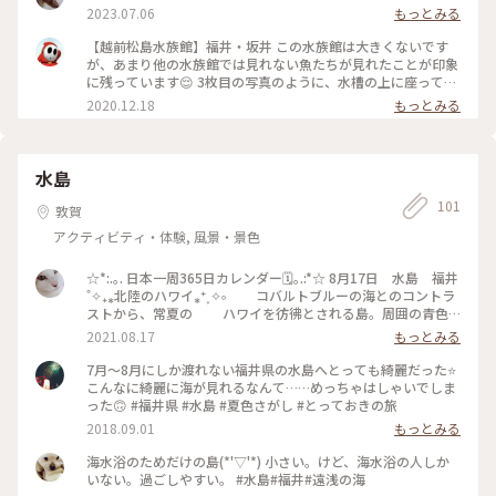
2023.07.06
もっとみる
【越前松島水族館】福井・坂井 この水族館は大きくないです
が、あまり他の水族館では見れない魚たちが見れたことが印象
に残っています😌 3枚目の写真のように、水槽の上に座って魚
を見れるような独特な展示方法もあるので、福井に行った際に
2020.12.18
もっとみる
は是非立ち寄ってみてください！
水島
101
敦賀
アクティビティ・体験, 風景・景色
☆*:.｡. 日本一周365日カレンダー🗓｡.:*☆ 8月17日 水島 福井
˚✧₊⁎北陸のハワイ⁎⁺˳✧༚ コバルトブルーの海とのコントラ
ストから、常夏の ハワイを彷彿とされる島。周囲の青色
と島近くの青色 の海を見ていると、ここが日本であるこ
2021.08.17
もっとみる
とを忘れて しまう。 日本海にこんなにも美しいところが
あるなんて知らなかったです。南国の島ですよね。日本にはま
7月～8月にしか渡れない福井県の水島へとっても綺麗だった⭐️
だまだ素敵なところがあるのでしょうね。 ＃夏色さがし#福井
こんなに綺麗に海が見れるなんて……めっちゃはしゃいでしま
県#水島#日本のハワイ#コバルトブルーの海を
った🙃 #福井県 #水島 #夏色さがし #とっておきの旅
2018.09.01
もっとみる
海水浴のためだけの島(*'▽'*) 小さい。けど、海水浴の人しか
いない。過ごしやすい。 #水島#福井#遠浅の海