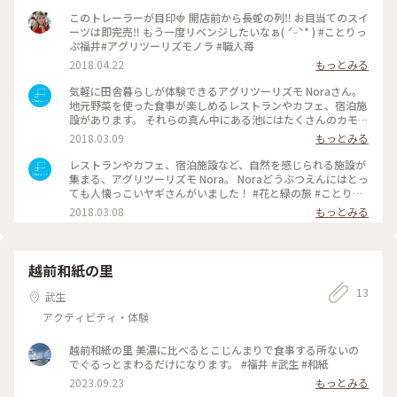
このトレーラーが目印🍓 開店前から長蛇の列‼︎ お目当てのスイ
ーツは即完売‼︎ もう一度リベンジしたいなぁ( ˊᵕˋ* ) #ことりっ
ぷ福井#アグリツーリズモノラ #職人苺
2018.04.22
もっとみる
気軽に田舎暮らしが体験できるアグリツーリズモ Noraさん。
地元野菜を使った食事が楽しめるレストランやカフェ、宿泊施
設があります。 それらの真ん中にある池にはたくさんのカモが
自由に動き回り、その横にはNoraどうぶつえんが。 ヤギさん
2018.03.09
もっとみる
のキリッとした表情にどきっ！ #花と緑の旅 #わたしの街
#Dearふくい #福井県 #福井 #坂井市 #三国 #ことりっぷ福井 #
レストランやカフェ、宿泊施設など、自然を感じられる施設が
動物園 #アグリツーリズモ
集まる、アグリツーリズモ Nora。 Noraどうぶつえんにはとっ
ても人懐っこいヤギさんがいました！ #花と緑の旅 #ことりっ
ぷ福井 #わたしの街 #Dearふくい #福井県 #坂井市 #三国 #福
2018.03.08
もっとみる
井 #動物園
越前和紙の里
13
武生
アクティビティ・体験
越前和紙の里 美濃に比べるとこじんまりで食事する所ないの
でぐるっとまわるだけになります。 #福井 #武生 #和紙
2023.09.23
もっとみる