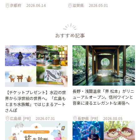
京都府
2026.06.14
滋賀県
2026.05.01
おすすめ記事
長野・浅間温泉「界 松本」がリニ
【チケットプレゼント】水辺の世
ューアルオープン。信州ワインと
界から浮世絵の世界へ。「広島も
音楽に浸るエレガントな湯宿へ
とまち水族館」ではじまるアート
さんぽ
広島県
[PR]
2026.07.31
長野県
[PR]
2026.08.05