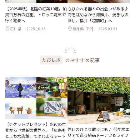
【2025年秋】北陸の紅葉10選。加
心ひかれる器との出会いがある♪
賀百万石の庭園、トロッコ電車で
海を眺めながら海鮮丼、焼きもの
行く絶景へ
探し、福井「越前町」へ
石川県
2025.10.16
福井県
[PR]
2025.03.31
のおすすめ記事
たびレポ
【チケットプレゼント】水辺の世
休日のひとり散歩にも♪ 代々木エ
界から浮世絵の世界へ。「広島も
リアで巡る絶品ドーナツ＆ライフ
とまち水族館」ではじまるアート