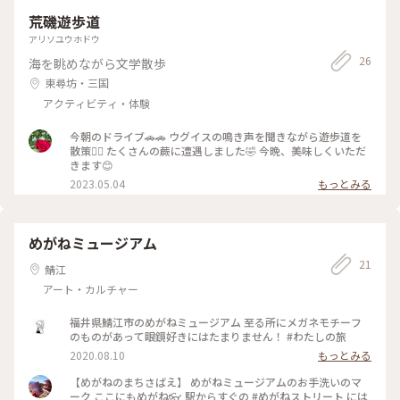
荒磯遊歩道
アリソユウホドウ
26
海を眺めながら文学散歩
東尋坊・三国
アクティビティ・体験
今朝のドライブ🚗🚗 ウグイスの鳴き声を聞きながら遊歩道を
散策🚶‍♀️ たくさんの蕨に遭遇しました🤣 今晩、美味しくいただ
きます😊
2023.05.04
もっとみる
めがねミュージアム
21
鯖江
アート・カルチャー
福井県鯖江市のめがねミュージアム 至る所にメガネモチーフ
のものがあって眼鏡好きにはたまりません！ #わたしの旅
2020.08.10
もっとみる
【めがねのまちさばえ】 めがねミュージアムのお手洗いのマ
ーク ここにもめがね👓 駅からすぐの #めがねストリート には