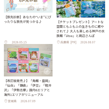
【旅先診断】あなたの“いま”にぴ
ったりな旅先が見つかる♪
【チケットプレゼント】アートな
空間ともふもふの生きものに癒や
されて♪ 大人も楽しめる神戸の水
族館「átoa」と周辺さんぽ
2026.05.15
兵庫県
[PR]
2026.08.07
【改訂版発売♪】「角館・盛岡」
「仙台」「鎌倉」「伊豆」「軽井
沢」「伊勢志摩」国内6エリアと
海外1エリアがリニューアル
宮城県
2026.07.09