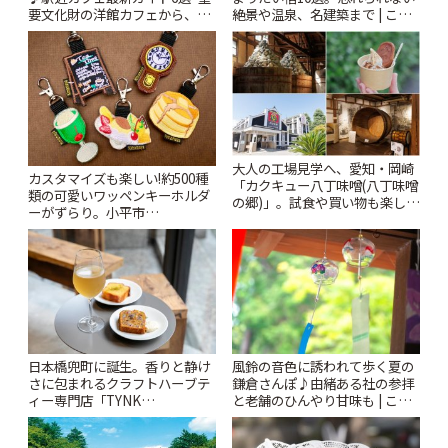
要文化財の洋館カフェから、改
絶景や温泉、名建築まで | こと
札すぐのレトロ喫茶まで~ | こと
りっぷ
りっぷ
大人の工場見学へ、愛知・岡崎
カスタマイズも楽しい!約500種
「カクキュー八丁味噌(八丁味噌
類の可愛いワッペンキーホルダ
の郷)」。試食や買い物も楽しみ
ーがずらり。小平市
♪ | ことりっぷ
「Kimamaya T&K」 | ことりっ
ぷ
風鈴の音色に誘われて歩く夏の
日本橋兜町に誕生。香りと静け
鎌倉さんぽ♪由緒ある社の参拝
さに包まれるクラフトハーブテ
と老舗のひんやり甘味も | こと
ィー専門店「TYNK
りっぷ
Kabutocho」 | ことりっぷ