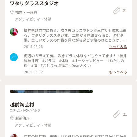
ワタリグラススタジオ
21
福井・一乗谷
アクティビティ・体験
福井県越前市にある、吹き矢ガラスやトンボ玉作りも体験出来
る、ワタリグラススタジオ。 工房から見渡せる海と、沈む夕
陽、美しいガラスの作品を見ながら過ごす旅のひとときは、特
別な物でした。 #旅のひととき #福井 #越前 #北陸旅行
2019.08.26
もっとみる
海辺のガラス工房。 吹きガラス体験などもやってます！ #福井
県福井市 #ガラス #体験 #オーシャンビュー #わたしの
街 #海 #ことりっぷ福井 #Dearふくい
2019.06.02
もっとみる
越前陶芸村
エチゼントウゲイムラ
21
越前海岸
アクティビティ・体験
昨年の福井旅、美味しいと評判のお蕎麦のお店に向かいながら