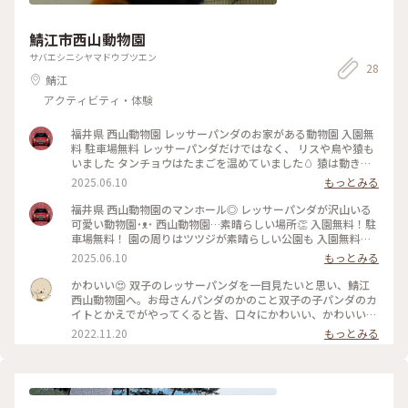
鯖江市西山動物園
サバエシニシヤマドウブツエン
28
鯖江
アクティビティ・体験
福井県 西山動物園 レッサーパンダのお家がある動物園 入園無
料 駐車場無料 レッサーパンダだけではなく、 リスや鳥や猿も
いました タンチョウはたまごを温めていました🥚 猿は動き回
っていて元気で 足てツツジの花を詰んで食べていました🌸 可
2025.06.10
もっとみる
愛いね(◜ᴗ◝ ) #福井県 #動物園 #レッサーパンダ
福井県 西山動物園のマンホール◎ レッサーパンダが沢山いる
可愛い動物園˙ᴥ˙ 西山動物園…素晴らしい場所👏 入園無料！駐
車場無料！ 園の周りはツツジが素晴らしい公園も 入園無料！
福井(鯖江)らしいメガネの遊具と レッサーパンダの遊具がある
2025.06.10
もっとみる
公園も隣接！！ 駐車場横には道の駅！ この場所の象徴 レッサ
ーパンダとツツジを描いたマンホール◎ (ジェイソンは謎…) 福
かわいい😍 双子のレッサーパンダを一目見たいと思い、鯖江
井の恐ろしさはここだけではなかった… #福井県 #マンホール
西山動物園へ。お母さんパンダのかのこと双子の子パンダのカ
#ご当地マンホール #恐るべし福井
イトとかえでがやってくると皆、口々にかわいい、かわいいの
声があちこちから聞こえてきました。 #西山動物園 #Myことり
2022.11.20
もっとみる
っぷ