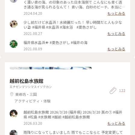
く濃い青の海、の印象のあった日本海側で こんなにも青く透
き通る海が見られるなんて！ 青い海、白砂のビーチ、本当に南
国のよう✨ 到着するやいなや 「わーい！」と駆け出しました
2024.04.20
もっとみる
笑 海に入れる季節が待ち遠しいです #水晶浜 #福井旅 #福井
さんぽ#若狭 #福井県美浜町 #海 #白砂ビーチ #春色さがし #電
少し前だけど水晶浜！水綺麗だった！ 早い時間だと人も少な
車旅
い🏖 #福井県 #水晶浜 #海水浴 #夏色さがし
2021.08.27
もっとみる
福井県水晶浜🐠 #夏色さがし #福井の海
2021.08.09
もっとみる
越前松島水族館
エチゼンマツシマスイゾクカン
122
東尋坊・三国
アクティビティ・体験
越前松島水族館 2026/3/20 (福井県) 2026/3/20 其の① #福井
県 #松島 #水族館 #越前 #越前松島水族館
2026.03.20
もっとみる
雨降りになってしまいました 雨でもここならと 予定変更して