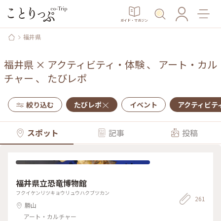
ガイド・マガジン
福井県
福井県
×
アクティビティ・体験
、
アート・カル
チャー
、
たびレポ
絞り込む
たびレポ
イベント
アクティビテ
スポット
記事
投稿
福井県立恐竜博物館
フクイケンリツキョウリュウハクブツカン
261
勝山
アート・カルチャー