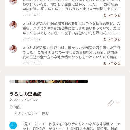
散歩していると、懐かしい風景に出会えました。 一面の奈瑞
菜の花達。 風にゆらゆら、からからと小さな音が聞こえてく
るようです。 幼い頃姉に奈瑞菜の鈴の音がなる遊びを教えても
2020.04.06
もっとみる
らい､一心に作った事を思い出しました。 #福井旅#花に癒され
る#のんびり景色も楽しめる#旅の思い出#メルヘン#春の訪れ
🚙福井&愛知🌼🍃 越前陶芸村の敷地には色々な種類の芝桜、八
重桜、ハナミズキ等新緑と共に美しさを競いあっていて、まば
ゆいくらいでした。😆✨✨ 左下の黄色い小花も沢山咲いてい
て、のんびり、ほっこり、ほっこりそして、うっとり❣️できま
2019.05.07
もっとみる
した。 #春爛漫#越前陶芸村お散歩楽し#おでかけ日和
🚙福井&愛知旅🏺🍜 店内は、懐かしい雰囲気の落ち着いた空間
でした。 こちらのお店の一押しとある胡桃和え蕎麦、越前蕎
麦の王道の食べ方の辛味大根のおろしをつけていただく蕎麦、
季節のタケノコご飯や、天婦羅をオーダーしました。 蕎麦通
2019.05.06
もっとみる
ではないので上手くお伝え出来ませんが、歯応え、喉ごしが良
く、蕎麦の香りが良く、美味しい思い出が一つ増えました。🎵
#だいこんや#古民家風のお蕎麦屋 #おでかけ日和#おいしい時
間
うるしの里会館
ウルシノサトカイカン
20
鯖江
アクティビティ・体験
"見て・知って・体験する"作り手たちとつながる体験型マーケ
ット「RENEW」がスタート！ 4回目の今年は、鯖江市、越前