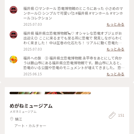
福井県 ◎マンホール 恐竜博物館のところにあった 小さめのマ
ンホール◎ シンプルで可愛い🥰 #福井県 #マンホール #マンホ
ールコレクション
2025.07.03
もっとみる
福井県 福井県立恐竜博物館🦕‎🤍 オシャレな恐竜オブジェがお
出迎え😊 ここに来るまでも至る所に恐竜で 発見しながらわく
わく来ました！ 中は圧巻の化石たち！ リアルに動く恐竜たち
に近づけない子も たくさんいました😅 平日の午前中は学生団
2025.07.03
もっとみる
体が多くて ゆっくり見て回りたいなら平日は午後がおすすめ
お土産もオリジナル品がたくさん 銅板コインとGODIVAコラボ
福井への旅 ③ 福井県立恐竜博物館 永平寺をあとにして向か
の品を 買いました😚 …でも何でこの入口の素敵なオブジェが
うは勝山市にある福井県立恐竜博物館です。勝山市に入ると、
お土産にラインナップされてないんだ！！！！ 売れると思い
恐竜のいる公園や恐竜のモニュメントが増えてきました。 恐
ます🤔 #福井県 #博物館 #恐竜
竜博物館新館ホールには、1989年から始まった発掘調査によ
2025.06.15
もっとみる
って発見され、学名のついた5種の恐竜（フクイラプトル（写
真1枚目）、フクイベナートル、フクイサウルス、コシサウル
ス、フクイティタン）と鳥類（スカイプテリクス）の恐竜の塔
がありました。大陸と日本がつながっていたことを実感しま
す。 本館も広い空間に様々な恐竜の展示があり、その他にも地
球科学の歴史、生命の歴史を学べるゾーン、化石クリーニング
めがねミュージアム
室の作業風景を見ることができたりと盛りだくさんでした。
見晴らしの良い屋上からは工事中の建物も見え、さらにパワー
メガネミュージアム
151
アップしていくのかな。 楽しみですね。 #福井 #勝山市 #福井
鯖江
県立恐竜博物館 #フクイラプトル #ここで時間いっぱい #一乗
谷へは #行けず
アート・カルチャー