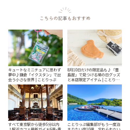
こちらの記事もおすすめ
キュートなミニチュアに思わず
8月10日だけの限定品も♪「豊
夢中♪鎌倉「イクスタン」で出
島屋」で見つける鳩の日グッズ
会う小さな世界 | ことりっぷ
と本店限定アイテム | ことりっ
ぷ
すべて東京駅から徒歩5分以内
ことりっぷ編集部がもう一度泊
♪駅近カフェ最新ガイド6選~重
まりたい宿10選。忘れられない