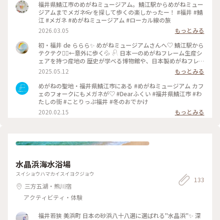
福井県鯖江市のめがねミュージアム。鯖江駅からめがねミュー
ジアムまでメガネ👓を探して歩くの楽しかったー！ #福井 #鯖
江 #メガネ #めがねミュージアム #ローカル線の旅
2026.03.05
もっとみる
初・福井 de ららら✨ めがねミュージアムさんへ♡ 鯖江駅から
テクテク🚶‍♀️←意外に歩く💦 𓍯 日本一のめがねフレーム生産シ
ェアを持つ産地の 歴史が学べる博物館や、日本製めがねフレ
ームが 約3000本並ぶめがねショップがあります。 体験工房も
2025.05.12
もっとみる
ありました〜👓 𓍯 ミュージアムのエントランスには 球体のメ
ガネアートが✨ 下から見上げても、階段登って向き合っても
めがねの聖地・福井県鯖江市にある #めがねミュージアム カフ
それは美しいフレームの集まりでした。 𓍯 ここでのMyおみや
ェのフォークにもメガネが♡ #Dearふくい #福井県鯖江市 #わ
は ⚪︎ 眼鏡堅パン（北陸新幹線バージョン🚄） ⚪︎メガネフレー
たしの街 #ことりっぷ福井 #冬のおでかけ
ムキーホルダー ⚪︎革製メガネホルダーネックレス的なもの 入
2020.02.15
もっとみる
れてくれた紙袋は、視力検査デザインでした🛍️ #ことりっぷ福
井 #めがねミュージアム #アートな景色 #鯖江 #Myおみや #福
井ららら旅
水晶浜海水浴場
スイショウハマカイスイヨクジョウ
133
三方五湖・熊川宿
アクティビティ・体験
福井若狭 美浜町 日本の砂浜八十八選に選ばれる"水晶浜"✨ 深