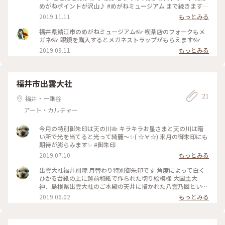
めがねポイントが沢山♪ #めがねミュージアム まで続きます #
めがねのまちさばえ #福井県鯖江市 #秋の色彩
2019.11.11
もっとみる
福井県鯖江市のめがねミュージアム👓 喫茶店のフォークもメ
ガネ👓 眼鏡を購入するとメガネストラップがもらえます👓
2019.09.11
もっとみる
福井市出雲大社
21
福井・一乗谷
アート・カルチャー
今月の特別御朱印は天の川🎋 キラキラお星さまと天の川は暗
い所で光を当てると光って綺麗～✨( ☆∀☆) 来月の御朱印にも
期待が膨らみます✨ #御朱印
2019.07.10
もっとみる
出雲大社福井別院 月替わり特別御朱印です 角度によって白く
ひかる台紙の上に越前和紙で作られた切り絵模様 大国主大
神、島根県出雲大社のご本殿の天井に描かれた八雲乃図という
絵を下地にした雲をあしらって作られたそうです 毎月の授与
2019.06.02
もっとみる
日は決まっていますが無くなる可能性もあるので1日に参拝し
ました #初夏の彩り #御朱印