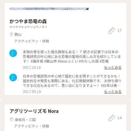
かつやま恐竜の森
カツヤマキョウリュウノモリ
17
勝山
アクティビティ・体験
本物の骨を使った復元模型もある！？ 続きの記事では日本の
恐竜研究の中心地にある恐竜の聖地の楽しみ方を紹介していま
す！ #福井県 #勝山市 #Dearふくい #わたしの街 #恐竜
2017.10.16
もっとみる
日本の恐竜研究の中心地で歴史に名を残すことができるかも！
歴史的な大発見も実際にある、化石発掘体験です。 お持ち帰り
できる化石もあるので、思い出になりますよ〜！ #日本は美し
い #福井県 #勝山市 #Dearふくい #恐竜 #化石 #発掘体験 #恐竜
2017.09.19
もっとみる
博物館 #お土産 #体験
アグリツーリズモ Nora
14
東尋坊・三国
アクティビティ・体験