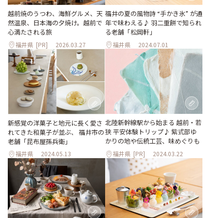
越前焼のうつわ、海鮮グルメ、天
福井の夏の風物詩 “手かき氷” が通
然温泉、日本海の夕焼け。越前で
年で味わえる♪ 羽二重餅で知られ
心満たされる旅
る老舗「松岡軒」
福井県
[PR]
2026.03.27
福井県
2024.07.01
北陸新幹線駅から始まる 越前・若
新感覚の洋菓子と地元に長く愛さ
狭 平安体験トリップ♪ 紫式部ゆ
れてきた和菓子が並ぶ、 福井市の
かりの地や伝統工芸、味めぐりも
老舗「昆布屋孫兵衛」
福井県
2024.05.13
福井県
[PR]
2024.03.22