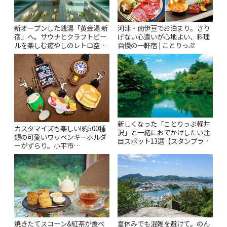
新オープンした銭湯「黄金湯 新
河津・南伊豆でお泊まり。さり
宿」へ。サウナとクラフトビー
げない心遣いが心地よい、料理
ルを楽しむ癒やしのレトロ空間
自慢の一軒宿 | ことりっぷ
| ことりっぷ
新しくなった「ことりっぷ軽井
カスタマイズも楽しい!約500種
沢」と一緒におでかけしたい注
類の可愛いワッペンキーホルダ
目スポット13選【スタンプラリ
ーがずらり。小平市
ー開催中】 | ことりっぷ
「Kimamaya T&K」 | ことりっ
ぷ
焼きたてスコーン&紅茶が食べ
夏休みでも混雑を避けて。のん