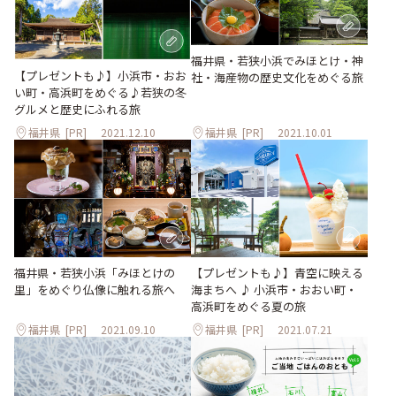
福井県・若狭小浜でみほとけ・神
【プレゼントも♪】小浜市・おお
社・海産物の歴史文化をめぐる旅
い町・高浜町をめぐる♪若狭の冬
グルメと歴史にふれる旅
福井県
[PR]
2021.12.10
福井県
[PR]
2021.10.01
福井県・若狭小浜「みほとけの
【プレゼントも♪】青空に映える
里」をめぐり仏像に触れる旅へ
海まちへ ♪ 小浜市・おおい町・
高浜町をめぐる夏の旅
福井県
[PR]
2021.09.10
福井県
[PR]
2021.07.21