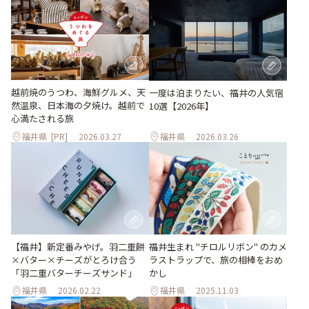
越前焼のうつわ、海鮮グルメ、天
一度は泊まりたい、福井の人気宿
然温泉、日本海の夕焼け。越前で
10選【2026年】
心満たされる旅
福井県
[PR]
2026.03.27
福井県
2026.03.26
【福井】新定番みやげ。羽二重餅
福井生まれ "チロルリボン" のカメ
×バター×チーズがとろけ合う
ラストラップで、旅の相棒をおめ
「羽二重バターチーズサンド」
かし
福井県
2026.02.22
福井県
2025.11.03