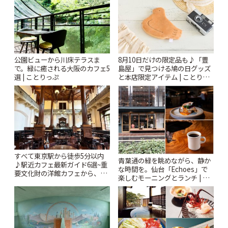
公園ビューから川床テラスま
8月10日だけの限定品も♪「豊
で。緑に癒される大阪のカフェ5
島屋」で見つける鳩の日グッズ
選 | ことりっぷ
と本店限定アイテム | ことりっ
ぷ
すべて東京駅から徒歩5分以内
青葉通の緑を眺めながら、静か
♪駅近カフェ最新ガイド6選~重
な時間を。仙台「Echoes」で
要文化財の洋館カフェから、改
楽しむモーニングとランチ | こ
札すぐのレトロ喫茶まで~ | こと
とりっぷ
りっぷ