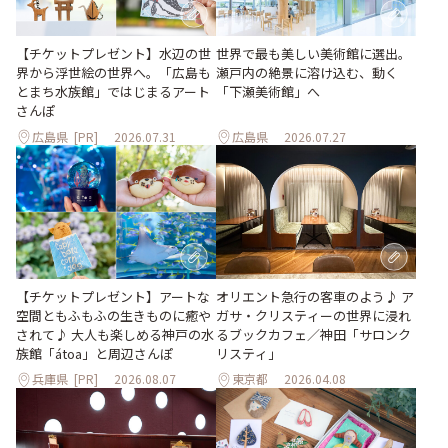
世界で最も美しい美術館に選出。
【チケットプレゼント】水辺の世
瀬戸内の絶景に溶け込む、動く
界から浮世絵の世界へ。「広島も
「下瀬美術館」へ
とまち水族館」ではじまるアート
さんぽ
広島県
[PR]
2026.07.31
広島県
2026.07.27
【チケットプレゼント】アートな
オリエント急行の客車のよう♪ ア
空間ともふもふの生きものに癒や
ガサ・クリスティーの世界に浸れ
されて♪ 大人も楽しめる神戸の水
るブックカフェ／神田「サロンク
族館「átoa」と周辺さんぽ
リスティ」
兵庫県
[PR]
2026.08.07
東京都
2026.04.08