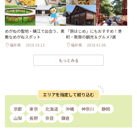
めがねの聖地・鯖江で出会う、素
「旅はじめ」にもおすすめ！港
敵なめがねスポット
町・敦賀の観光＆グルメ7選
福井県
2018.10.13
福井県
2018.01.06
もっとみる
エリアを指定して絞り込む
京都
東京
北海道
沖縄
神奈川
静岡
山梨
長野
奈良
鎌倉