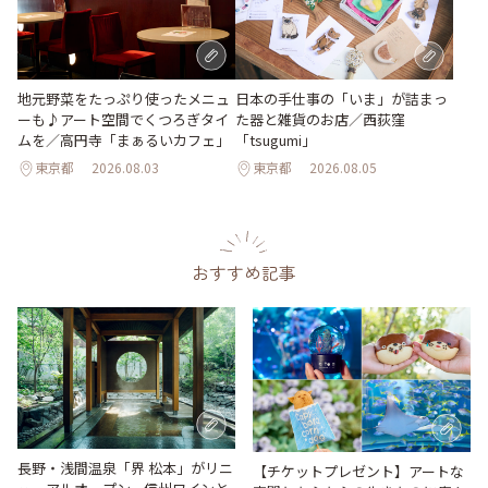
地元野菜をたっぷり使ったメニュ
日本の手仕事の「いま」が詰まっ
ーも♪アート空間でくつろぎタイ
た器と雑貨のお店／西荻窪
ムを／高円寺「まぁるいカフェ」
「tsugumi」
東京都
2026.08.03
東京都
2026.08.05
おすすめ記事
長野・浅間温泉「界 松本」がリニ
【チケットプレゼント】アートな