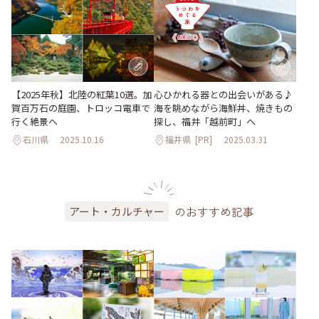
【2025年秋】北陸の紅葉10選。加
心ひかれる器との出会いがある♪
賀百万石の庭園、トロッコ電車で
海を眺めながら海鮮丼、焼きもの
行く絶景へ
探し、福井「越前町」へ
石川県
2025.10.16
福井県
[PR]
2025.03.31
のおすすめ記事
アート・カルチャー