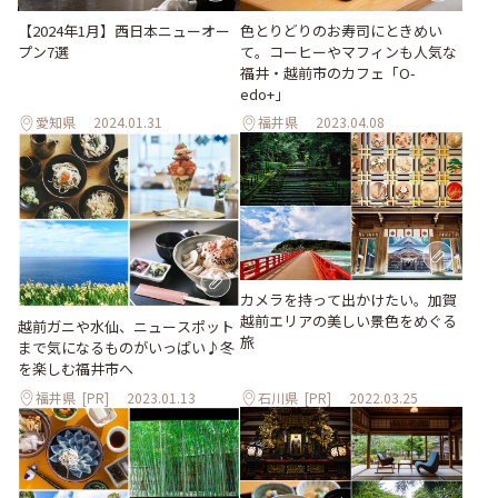
【2024年1月】西日本ニューオー
色とりどりのお寿司にときめい
プン7選
て。コーヒーやマフィンも人気な
福井・越前市のカフェ「O-
edo+」
愛知県
2024.01.31
福井県
2023.04.08
カメラを持って出かけたい。加賀
越前エリアの美しい景色をめぐる
越前ガニや水仙、ニュースポット
旅
まで気になるものがいっぱい♪冬
を楽しむ福井市へ
福井県
[PR]
2023.01.13
石川県
[PR]
2022.03.25