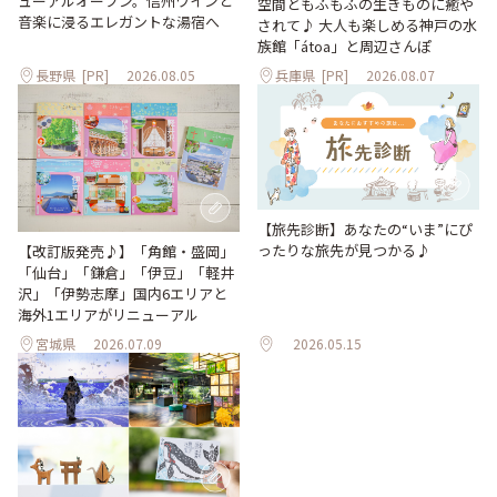
ューアルオープン。信州ワインと
空間ともふもふの生きものに癒や
音楽に浸るエレガントな湯宿へ
されて♪ 大人も楽しめる神戸の水
族館「átoa」と周辺さんぽ
長野県
[PR]
2026.08.05
兵庫県
[PR]
2026.08.07
【旅先診断】あなたの“いま”にぴ
ったりな旅先が見つかる♪
【改訂版発売♪】「角館・盛岡」
「仙台」「鎌倉」「伊豆」「軽井
沢」「伊勢志摩」国内6エリアと
海外1エリアがリニューアル
宮城県
2026.07.09
2026.05.15