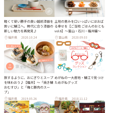
軽くて使い勝手の良い越前漆器を
土地の恵みを口いっぱいにほおば
買いに鯖江へ。時代に合う漆器の
る幸せを【ご当地 ごはんのおとも
新しい魅力を再発見♪
vol.6】〜富山・石川・福井編〜
福井県
2020.10.24
富山県
2020.09.03
旅するように、おにぎりとスープ
めがねの一大産地・鯖江で見つけ
を味わおう♪【福井】〜「焼き鯖
ためがねグッズ
おむすび」と「梅と豚肉のスー
プ」
福井県
2019.05.26
福井県
2018.11.12