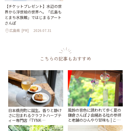
【チケットプレゼント】水辺の世
界から浮世絵の世界へ。「広島も
とまち水族館」ではじまるアート
さんぽ
広島県
[PR]
2026.07.31
こちらの記事もおすすめ
風鈴の音色に誘われて歩く夏の
日本橋兜町に誕生。香りと静け
鎌倉さんぽ♪由緒ある社の参拝
さに包まれるクラフトハーブテ
と老舗のひんやり甘味も | こと
ィー専門店「TYNK
りっぷ
Kabutocho」 | ことりっぷ