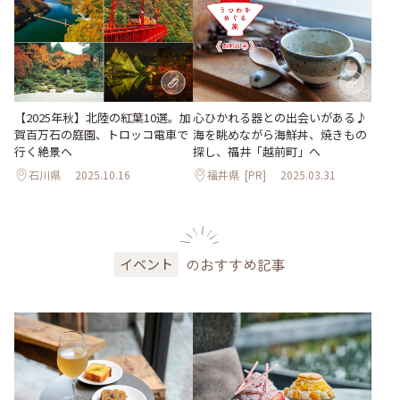
【2025年秋】北陸の紅葉10選。加
心ひかれる器との出会いがある♪
賀百万石の庭園、トロッコ電車で
海を眺めながら海鮮丼、焼きもの
行く絶景へ
探し、福井「越前町」へ
石川県
2025.10.16
福井県
[PR]
2025.03.31
のおすすめ記事
イベント