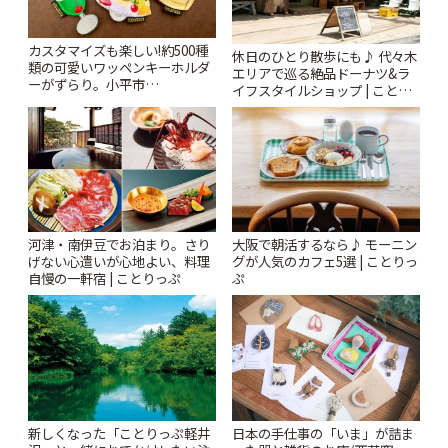
カスタマイズも楽しい!約500種
休日のひとり散歩にも♪ 代々木
類の可愛いワッペンキーホルダ
エリアで巡る絶品ドーナツ&ラ
ーがずらり。小平市
イフスタイルショップ | ことり
「Kimamaya T&K」 | ことりっ
っぷ
ぷ
河津・南伊豆でお泊まり。さり
大阪で朝活するなら♪ モーニン
げない心遣いが心地よい、料理
グが人気のカフェ5選 | ことりっ
自慢の一軒宿 | ことりっぷ
ぷ
新しくなった「ことりっぷ軽井
日本の手仕事の「いま」が詰ま