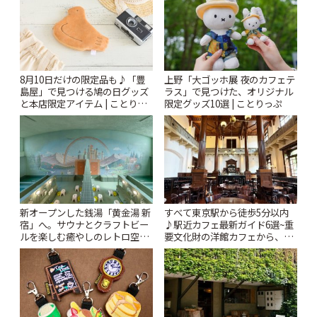
8月10日だけの限定品も♪「豊
上野「大ゴッホ展 夜のカフェテ
島屋」で見つける鳩の日グッズ
ラス」で見つけた、オリジナル
と本店限定アイテム | ことりっ
限定グッズ10選 | ことりっぷ
ぷ
新オープンした銭湯「黄金湯 新
すべて東京駅から徒歩5分以内
宿」へ。サウナとクラフトビー
♪駅近カフェ最新ガイド6選~重
ルを楽しむ癒やしのレトロ空間
要文化財の洋館カフェから、改
| ことりっぷ
札すぐのレトロ喫茶まで~ | こと
りっぷ