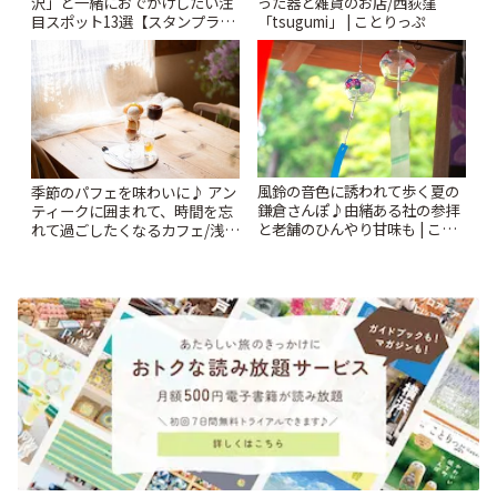
沢」と一緒におでかけしたい注
った器と雑貨のお店/西荻窪
目スポット13選【スタンプラリ
「tsugumi」 | ことりっぷ
ー開催中】 | ことりっぷ
風鈴の音色に誘われて歩く夏の
季節のパフェを味わいに♪ アン
鎌倉さんぽ♪由緒ある社の参拝
ティークに囲まれて、時間を忘
と老舗のひんやり甘味も | こと
れて過ごしたくなるカフェ/浅草
りっぷ
「annorum cafe」 | ことりっぷ