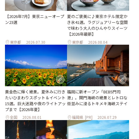
【2026年7月】東京ニューオープ
夏のご褒美に♪東京ホテル限定か
ン23選
き氷41選。ラグジュアリーな空間
で味わう大人のひんやりスイーツ
【2026年最新】
東京都
2026.07.30
東京都
2026.08.04
黄金色に輝く絶景。夏休みに行き
福岡に新オープン「BEB5門司
たいひまわりスポット＆イベント
港」。関門海峡の絶景とレトロな
15選。巨大迷路や夜のライトアッ
街並みに浸るトキメキ海峡ステイ
プまで【2026年夏】
全国
2026.08.01
福岡県
[PR]
2026.07.29