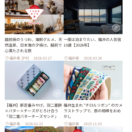
越前焼のうつわ、海鮮グルメ、天
一度は泊まりたい、福井の人気宿
然温泉、日本海の夕焼け。越前で
10選【2026年】
心満たされる旅
福井県
[PR]
2026.03.27
福井県
2026.03.26
【福井】新定番みやげ。羽二重餅
福井生まれ "チロルリボン" のカメ
×バター×チーズがとろけ合う
ラストラップで、旅の相棒をおめ
「羽二重バターチーズサンド」
かし
福井県
2026.02.22
福井県
2025.11.03