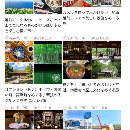
カメラを持って出かけたい。加賀
越前エリアの美しい景色をめぐる
越前ガニや水仙、ニュースポット
旅
まで気になるものがいっぱい♪冬
を楽しむ福井市へ
福井県
[PR]
2023.01.13
石川県
[PR]
2022.03.25
福井県・若狭小浜でみほとけ・神
【プレゼントも♪】小浜市・おお
社・海産物の歴史文化をめぐる旅
い町・高浜町をめぐる♪若狭の冬
グルメと歴史にふれる旅
福井県
[PR]
2021.12.10
福井県
[PR]
2021.10.01