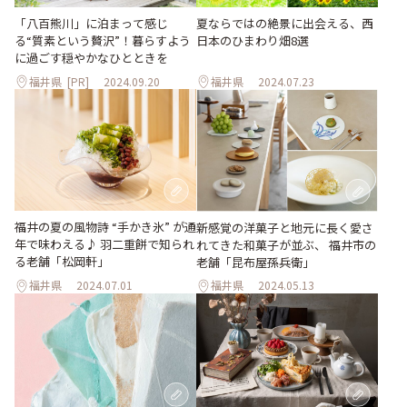
夏ならではの絶景に出会える、西
「八百熊川」に泊まって感じ
日本のひまわり畑8選
る“質素という贅沢”！暮らすよう
に過ごす穏やかなひとときを
福井県
[PR]
2024.09.20
福井県
2024.07.23
福井の夏の風物詩 “手かき氷” が通
新感覚の洋菓子と地元に長く愛さ
年で味わえる♪ 羽二重餅で知られ
れてきた和菓子が並ぶ、 福井市の
る老舗「松岡軒」
老舗「昆布屋孫兵衛」
福井県
2024.07.01
福井県
2024.05.13