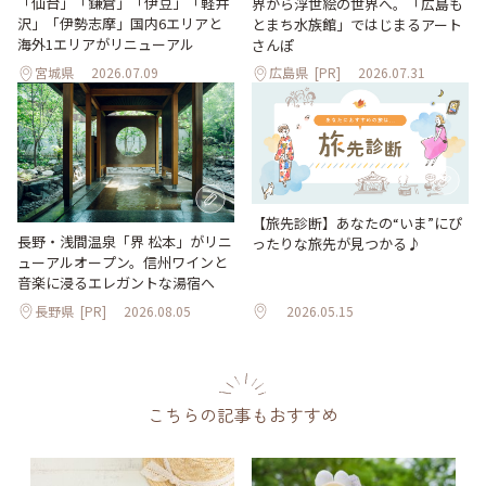
「仙台」「鎌倉」「伊豆」「軽井
界から浮世絵の世界へ。「広島も
沢」「伊勢志摩」国内6エリアと
とまち水族館」ではじまるアート
海外1エリアがリニューアル
さんぽ
宮城県
2026.07.09
広島県
[PR]
2026.07.31
【旅先診断】あなたの“いま”にぴ
長野・浅間温泉「界 松本」がリニ
ったりな旅先が見つかる♪
ューアルオープン。信州ワインと
音楽に浸るエレガントな湯宿へ
長野県
[PR]
2026.08.05
2026.05.15
こちらの記事もおすすめ