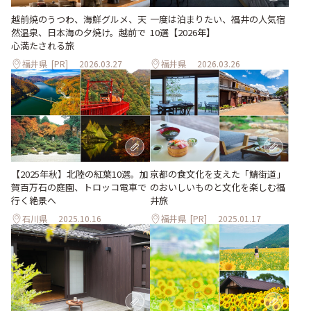
越前焼のうつわ、海鮮グルメ、天
一度は泊まりたい、福井の人気宿
然温泉、日本海の夕焼け。越前で
10選【2026年】
心満たされる旅
福井県
[PR]
2026.03.27
福井県
2026.03.26
【2025年秋】北陸の紅葉10選。加
京都の食文化を支えた「鯖街道」
賀百万石の庭園、トロッコ電車で
のおいしいものと文化を楽しむ福
行く絶景へ
井旅
石川県
2025.10.16
福井県
[PR]
2025.01.17