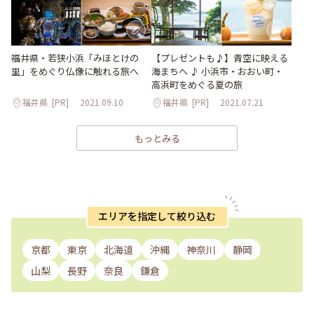
福井県・若狭小浜「みほとけの
【プレゼントも♪】青空に映える
里」をめぐり仏像に触れる旅へ
海まちへ ♪ 小浜市・おおい町・
高浜町をめぐる夏の旅
福井県
[PR]
2021.09.10
福井県
[PR]
2021.07.21
もっとみる
エリアを指定して絞り込む
京都
東京
北海道
沖縄
神奈川
静岡
山梨
長野
奈良
鎌倉