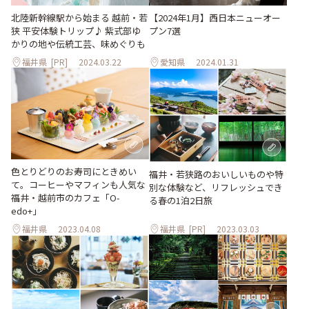
北陸新幹線駅から始まる 越前・若
【2024年1月】西日本ニューオー
狭 平安体験トリップ♪ 紫式部ゆ
プン7選
かりの地や伝統工芸、味めぐりも
福井県
[PR]
2024.03.22
愛知県
2024.01.31
色とりどりのお寿司にときめい
福井・若狭路のおいしいものや特
て。コーヒーやマフィンも人気な
別な体験など、リフレッシュでき
福井・越前市のカフェ「O-
る春の1泊2日旅
edo+」
福井県
2023.04.08
福井県
[PR]
2023.03.03