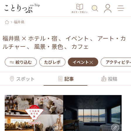
ガイド・マガジン
福井県
福井県
×
ホテル・宿
、
イベント
、
アート・カ
ルチャー
、
風景・景色
、
カフェ
絞り込む
たびレポ
イベント
アクティビテ
スポット
記事
投稿