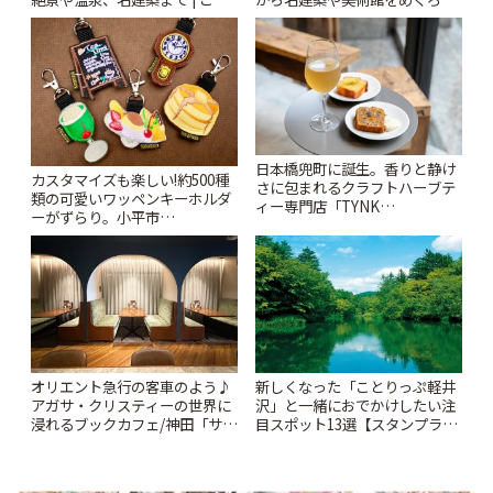
りっぷ
~ | ことりっぷ
日本橋兜町に誕生。香りと静け
カスタマイズも楽しい!約500種
さに包まれるクラフトハーブテ
類の可愛いワッペンキーホルダ
ィー専門店「TYNK
ーがずらり。小平市
Kabutocho」 | ことりっぷ
「Kimamaya T&K」 | ことりっ
ぷ
オリエント急行の客車のよう♪
新しくなった「ことりっぷ軽井
アガサ・クリスティーの世界に
沢」と一緒におでかけしたい注
浸れるブックカフェ/神田「サロ
目スポット13選【スタンプラリ
ンクリスティ」 | ことりっぷ
ー開催中】 | ことりっぷ