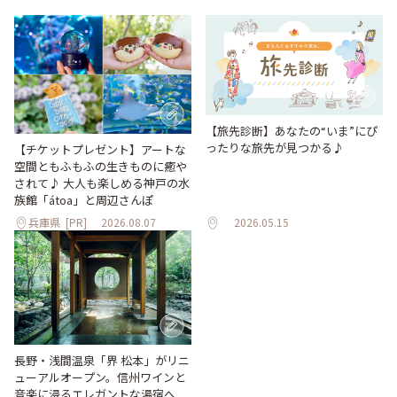
【旅先診断】あなたの“いま”にぴ
ったりな旅先が見つかる♪
【チケットプレゼント】アートな
空間ともふもふの生きものに癒や
されて♪ 大人も楽しめる神戸の水
族館「átoa」と周辺さんぽ
兵庫県
[PR]
2026.08.07
2026.05.15
長野・浅間温泉「界 松本」がリニ
ューアルオープン。信州ワインと
音楽に浸るエレガントな湯宿へ