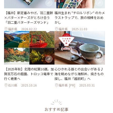
【福井】新定番みやげ。羽二重餅
福井生まれ "チロルリボン" のカメ
×バター×チーズがとろけ合う
ラストラップで、旅の相棒をおめ
「羽二重バターチーズサンド」
かし
福井県
2026.02.22
福井県
2025.11.03
【2025年秋】北陸の紅葉10選。加
心ひかれる器との出会いがある♪
賀百万石の庭園、トロッコ電車で
海を眺めながら海鮮丼、焼きもの
行く絶景へ
探し、福井「越前町」へ
石川県
2025.10.16
福井県
[PR]
2025.03.31
おすすめ記事