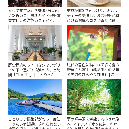
すべて東京駅から徒歩5分以内
東京&横浜で見つけた、ミルク
♪駅近カフェ最新ガイド6選~重
ティーの美味しいお店6選~心ほ
要文化財の洋館カフェから、改
どける濃厚なコクと香りに癒や
札すぐのレトロ喫茶まで~ | こと
されるティータイム~ | ことりっ
りっぷ
ぷ
風鈴の音色に誘われて歩く夏の
歴史建築のレトロなシャンデリ
鎌倉さんぽ♪由緒ある社の参拝
アの下で過ごす横浜のカフェ時
と老舗のひんやり甘味も | こと
間「CRAFT. 」 | ことりっぷ
りっぷ
ことりっぷ編集部がもう一度泊
夏の軽井沢を堪能する小さな旅
まりたい宿10選。忘れられない
へ~マイナスイオンに包まれな
絶景や温泉、名建築まで | こと
がら名建築や美術館をめぐろう