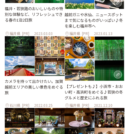
福井・若狭路のおいしいものや特
別な体験など、リフレッシュでき
越前ガニや水仙、ニュースポット
る春の1泊2日旅
まで気になるものがいっぱい♪冬
を楽しむ福井市へ
福井県
[PR]
2023.03.03
福井県
[PR]
2023.01.13
カメラを持って出かけたい。加賀
【プレゼントも♪】小浜市・おお
越前エリアの美しい景色をめぐる
い町・高浜町をめぐる♪若狭の冬
旅
グルメと歴史にふれる旅
石川県
[PR]
2022.03.25
福井県
[PR]
2021.12.10