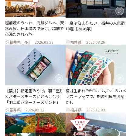
越前焼のうつわ、海鮮グルメ、天
一度は泊まりたい、福井の人気宿
然温泉、日本海の夕焼け。越前で
10選【2026年】
心満たされる旅
福井県
[PR]
2026.03.27
福井県
2026.03.26
【福井】新定番みやげ。羽二重餅
福井生まれ "チロルリボン" のカメ
×バター×チーズがとろけ合う
ラストラップで、旅の相棒をおめ
「羽二重バターチーズサンド」
かし
福井県
2026.02.22
福井県
2025.11.03