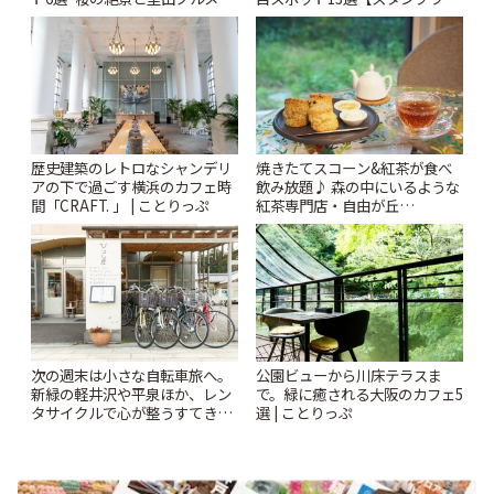
秘密にしたい穴場まで~ | ことり
ー開催中】 | ことりっぷ
っぷ
歴史建築のレトロなシャンデリ
焼きたてスコーン&紅茶が食べ
アの下で過ごす横浜のカフェ時
飲み放題♪ 森の中にいるような
間「CRAFT. 」 | ことりっぷ
紅茶専門店・自由が丘
「YOTSUBA TEA」でのんびり
時間 | ことりっぷ
次の週末は小さな自転車旅へ。
公園ビューから川床テラスま
新緑の軽井沢や平泉ほか、レン
で。緑に癒される大阪のカフェ5
タサイクルで心が整うすてきな
選 | ことりっぷ
景色 | ことりっぷ