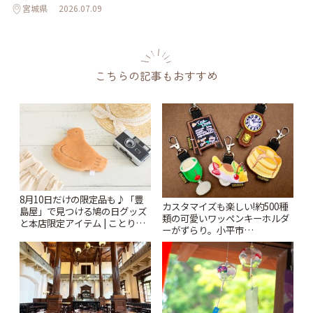
宮城県
2026.07.09
こちらの記事もおすすめ
8月10日だけの限定品も♪「豊
カスタマイズも楽しい!約500種
島屋」で見つける鳩の日グッズ
類の可愛いワッペンキーホルダ
と本店限定アイテム | ことりっ
ーがずらり。小平市
ぷ
「Kimamaya T&K」 | ことりっ
ぷ