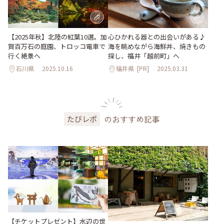
【2025年秋】北陸の紅葉10選。加
心ひかれる器との出会いがある♪
賀百万石の庭園、トロッコ電車で
海を眺めながら海鮮丼、焼きもの
行く絶景へ
探し、福井「越前町」へ
石川県
2025.10.16
福井県
[PR]
2025.03.31
のおすすめ記事
たびレポ
【チケットプレゼント】水辺の世