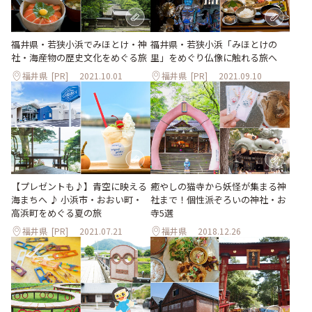
福井県・若狭小浜でみほとけ・神
福井県・若狭小浜「みほとけの
社・海産物の歴史文化をめぐる旅
里」をめぐり仏像に触れる旅へ
福井県
[PR]
2021.10.01
福井県
[PR]
2021.09.10
【プレゼントも♪】青空に映える
癒やしの猫寺から妖怪が集まる神
海まちへ ♪ 小浜市・おおい町・
社まで！個性派ぞろいの神社・お
高浜町をめぐる夏の旅
寺5選
福井県
[PR]
2021.07.21
福井県
2018.12.26