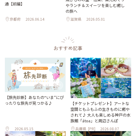
通【前編】
やランチ＆スイーツを楽しむ癒し
の旅へ
京都府
2026.06.14
滋賀県
2026.05.01
おすすめ記事
【旅先診断】あなたの“いま”にぴ
ったりな旅先が見つかる♪
【チケットプレゼント】アートな
空間ともふもふの生きものに癒や
されて♪ 大人も楽しめる神戸の水
族館「átoa」と周辺さんぽ
2026.05.15
兵庫県
[PR]
2026.08.07