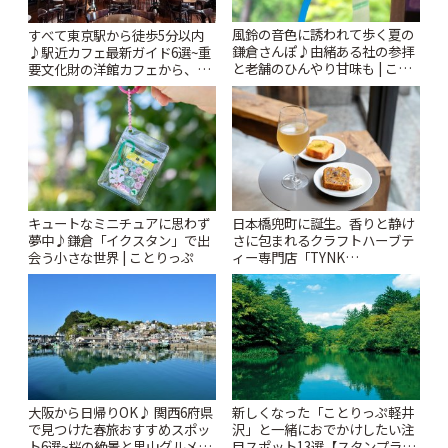
風鈴の音色に誘われて歩く夏の
すべて東京駅から徒歩5分以内
鎌倉さんぽ♪由緒ある社の参拝
♪駅近カフェ最新ガイド6選~重
と老舗のひんやり甘味も | こと
要文化財の洋館カフェから、改
りっぷ
札すぐのレトロ喫茶まで~ | こと
りっぷ
キュートなミニチュアに思わず
日本橋兜町に誕生。香りと静け
夢中♪鎌倉「イクスタン」で出
さに包まれるクラフトハーブテ
会う小さな世界 | ことりっぷ
ィー専門店「TYNK
Kabutocho」 | ことりっぷ
大阪から日帰りOK♪ 関西6府県
新しくなった「ことりっぷ軽井
で見つけた春旅おすすめスポッ
沢」と一緒におでかけしたい注
ト6選~桜の絶景と里山グルメや
目スポット13選【スタンプラリ