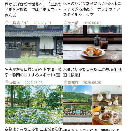
休日のひとり散歩にも♪ 代々木エ
界から浮世絵の世界へ。「広島も
リアで巡る絶品ドーナツ＆ライフ
とまち水族館」ではじまるアート
スタイルショップ
さんぽ
広島県
[PR]
2026.07.31
東京都
2026.08.02
名古屋から日帰り旅へ♪愛知・岐
京都よりみちこみち 二条城＆御池
阜・静岡のおすすめスポット6選
通【後編】
岐阜県
2025.09.23
京都府
2026.06.20
京都よりみちこみち 二条城＆御池
焼きものの里・信楽、窯元めぐり