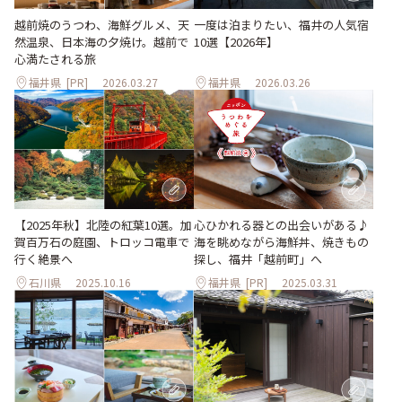
越前焼のうつわ、海鮮グルメ、天
一度は泊まりたい、福井の人気宿
然温泉、日本海の夕焼け。越前で
10選【2026年】
心満たされる旅
福井県
[PR]
2026.03.27
福井県
2026.03.26
【2025年秋】北陸の紅葉10選。加
心ひかれる器との出会いがある♪
賀百万石の庭園、トロッコ電車で
海を眺めながら海鮮丼、焼きもの
行く絶景へ
探し、福井「越前町」へ
石川県
2025.10.16
福井県
[PR]
2025.03.31