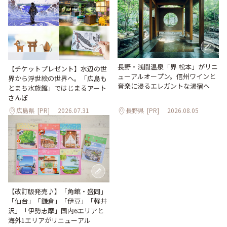
長野・浅間温泉「界 松本」がリニ
【チケットプレゼント】水辺の世
ューアルオープン。信州ワインと
界から浮世絵の世界へ。「広島も
音楽に浸るエレガントな湯宿へ
とまち水族館」ではじまるアート
さんぽ
広島県
[PR]
2026.07.31
長野県
[PR]
2026.08.05
【改訂版発売♪】「角館・盛岡」
「仙台」「鎌倉」「伊豆」「軽井
沢」「伊勢志摩」国内6エリアと
海外1エリアがリニューアル