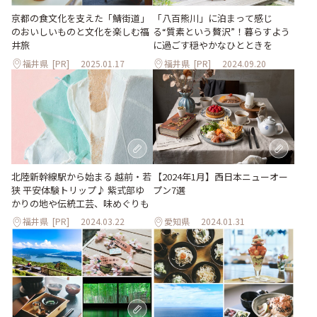
京都の食文化を支えた「鯖街道」
「八百熊川」に泊まって感じ
のおいしいものと文化を楽しむ福
る“質素という贅沢”！暮らすよう
井旅
に過ごす穏やかなひとときを
福井県
[PR]
2025.01.17
福井県
[PR]
2024.09.20
北陸新幹線駅から始まる 越前・若
【2024年1月】西日本ニューオー
狭 平安体験トリップ♪ 紫式部ゆ
プン7選
かりの地や伝統工芸、味めぐりも
福井県
[PR]
2024.03.22
愛知県
2024.01.31