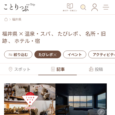
ガイド・マガジン
福井県
福井県
×
温泉・スパ
、
たびレポ
、
名所・旧
跡
、
ホテル・宿
絞り込む
たびレポ
イベント
アクティビテ
スポット
記事
投稿