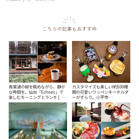
こちらの記事もおすすめ
青葉通の緑を眺めながら、静か
カスタマイズも楽しい!約500種
な時間を。仙台「Echoes」で
類の可愛いワッペンキーホルダ
楽しむモーニングとランチ | こ
ーがずらり。小平市
とりっぷ
「Kimamaya T&K」 | ことりっ
ぷ