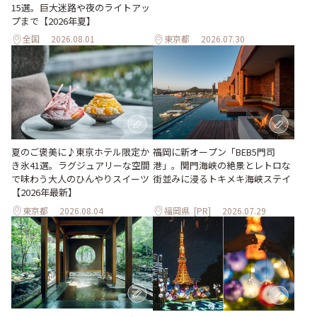
15選。巨大迷路や夜のライトアッ
プまで【2026年夏】
全国
2026.08.01
東京都
2026.07.30
夏のご褒美に♪東京ホテル限定か
福岡に新オープン「BEB5門司
き氷41選。ラグジュアリーな空間
港」。関門海峡の絶景とレトロな
で味わう大人のひんやりスイーツ
街並みに浸るトキメキ海峡ステイ
【2026年最新】
東京都
2026.08.04
福岡県
[PR]
2026.07.29