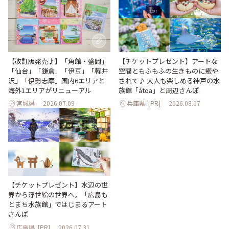
【改訂版発売♪】「角館・盛岡」
【チケットプレゼント】アートな
「仙台」「鎌倉」「伊豆」「軽井
空間ともふもふの生きものに癒や
沢」「伊勢志摩」国内6エリアと
されて♪ 大人も楽しめる神戸の水
海外1エリアがリニューアル
族館「átoa」と周辺さんぽ
宮城県
2026.07.09
兵庫県
[PR]
2026.08.07
【チケットプレゼント】水辺の世
界から浮世絵の世界へ。「広島も
とまち水族館」ではじまるアート
さんぽ
広島県
[PR]
2026.07.31