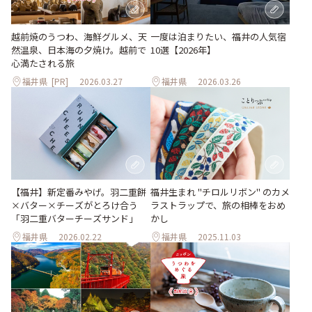
越前焼のうつわ、海鮮グルメ、天
一度は泊まりたい、福井の人気宿
然温泉、日本海の夕焼け。越前で
10選【2026年】
心満たされる旅
福井県
[PR]
2026.03.27
福井県
2026.03.26
【福井】新定番みやげ。羽二重餅
福井生まれ "チロルリボン" のカメ
×バター×チーズがとろけ合う
ラストラップで、旅の相棒をおめ
「羽二重バターチーズサンド」
かし
福井県
2026.02.22
福井県
2025.11.03