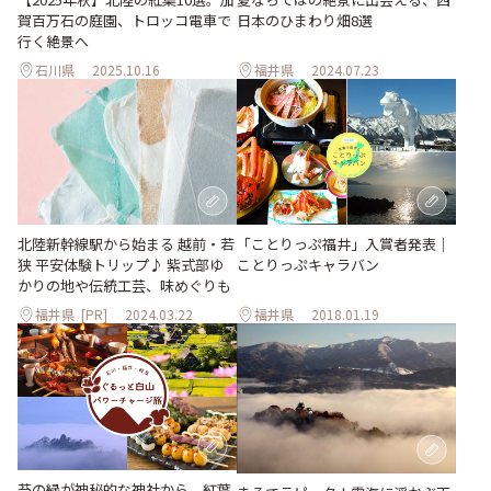
賀百万石の庭園、トロッコ電車で
日本のひまわり畑8選
行く絶景へ
石川県
2025.10.16
福井県
2024.07.23
北陸新幹線駅から始まる 越前・若
「ことりっぷ福井」入賞者発表｜
狭 平安体験トリップ♪ 紫式部ゆ
ことりっぷキャラバン
かりの地や伝統工芸、味めぐりも
福井県
[PR]
2024.03.22
福井県
2018.01.19
苔の緑が神秘的な神社から、紅葉