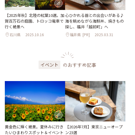
【2025年秋】北陸の紅葉10選。加
心ひかれる器との出会いがある♪
賀百万石の庭園、トロッコ電車で
海を眺めながら海鮮丼、焼きもの
行く絶景へ
探し、福井「越前町」へ
石川県
2025.10.16
福井県
[PR]
2025.03.31
のおすすめ記事
イベント
黄金色に輝く絶景。夏休みに行き
【2026年7月】東京ニューオープ
たいひまわりスポット＆イベント
ン23選