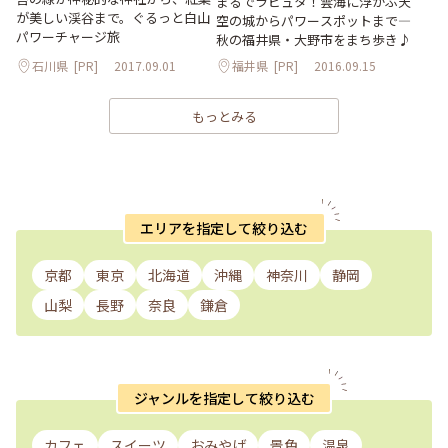
まるでラピュタ！雲海に浮かぶ天
が美しい渓谷まで。ぐるっと白山
空の城からパワースポットまで―
パワーチャージ旅
秋の福井県・大野市をまち歩き♪
石川県
[PR]
2017.09.01
福井県
[PR]
2016.09.15
もっとみる
エリアを指定して絞り込む
京都
東京
北海道
沖縄
神奈川
静岡
山梨
長野
奈良
鎌倉
ジャンルを指定して絞り込む
カフェ
スイーツ
おみやげ
景色
温泉