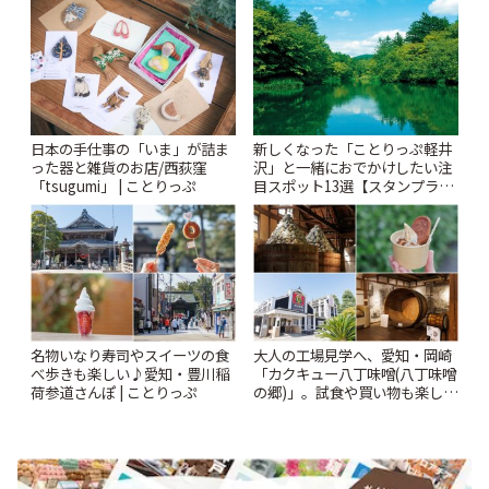
りっぷ
日本の手仕事の「いま」が詰ま
新しくなった「ことりっぷ軽井
った器と雑貨のお店/西荻窪
沢」と一緒におでかけしたい注
「tsugumi」 | ことりっぷ
目スポット13選【スタンプラリ
ー開催中】 | ことりっぷ
名物いなり寿司やスイーツの食
大人の工場見学へ、愛知・岡崎
べ歩きも楽しい♪愛知・豊川稲
「カクキュー八丁味噌(八丁味噌
荷参道さんぽ | ことりっぷ
の郷)」。試食や買い物も楽しみ
♪ | ことりっぷ