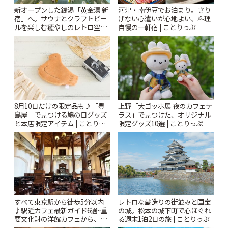
新オープンした銭湯「黄金湯 新
河津・南伊豆でお泊まり。さり
宿」へ。サウナとクラフトビー
げない心遣いが心地よい、料理
ルを楽しむ癒やしのレトロ空間
自慢の一軒宿 | ことりっぷ
| ことりっぷ
8月10日だけの限定品も♪「豊
上野「大ゴッホ展 夜のカフェテ
島屋」で見つける鳩の日グッズ
ラス」で見つけた、オリジナル
と本店限定アイテム | ことりっ
限定グッズ10選 | ことりっぷ
ぷ
すべて東京駅から徒歩5分以内
レトロな蔵造りの街並みと国宝
♪駅近カフェ最新ガイド6選~重
の城。松本の城下町で心ほぐれ
要文化財の洋館カフェから、改
る週末1泊2日の旅 | ことりっぷ
札すぐのレトロ喫茶まで~ | こと