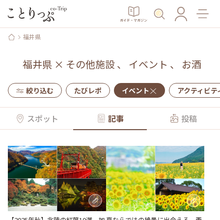
ガイド・マガジン
福井県
福井県
×
その他施設
、
イベント
、
お酒
絞り込む
たびレポ
イベント
アクティビテ
スポット
記事
投稿
【2025年秋】北陸の紅葉10選。加
夏ならではの絶景に出会える、西