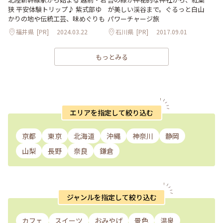
狭 平安体験トリップ♪ 紫式部ゆ
が美しい渓谷まで。ぐるっと白山
かりの地や伝統工芸、味めぐりも
パワーチャージ旅
福井県
[PR]
2024.03.22
石川県
[PR]
2017.09.01
もっとみる
エリアを指定して絞り込む
京都
東京
北海道
沖縄
神奈川
静岡
山梨
長野
奈良
鎌倉
ジャンルを指定して絞り込む
カフェ
スイーツ
おみやげ
景色
温泉