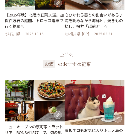
【2025年秋】北陸の紅葉10選。加
心ひかれる器との出会いがある♪
賀百万石の庭園、トロッコ電車で
海を眺めながら海鮮丼、焼きもの
行く絶景へ
探し、福井「越前町」へ
石川県
2025.10.16
福井県
[PR]
2025.03.31
のおすすめ記事
お酒
ニューオープンの京町家トラット
看板ネコもお気に入り♪江ノ島の
リア「BONSAI1877」で、旬の地