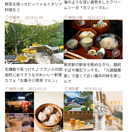
海のような深い青色をしたクリー
野菜を使ったピッツァ＆イタリア
ムソーダ「カフェーマル」
料理を♪
京都府
2024.11.06
神奈川県
2023.02.22
東京駅の駅舎を眺めながら、越前
北鎌倉で見つけた♪フランスの田
そばや懐石ランチを。「九頭龍蕎
舎町にありそうなかわいい一軒家
麦」で遠くて近い福井の味を楽し
カフェ「お菓子と喫茶 マルン」
んで
神奈川県
2023.09.10
東京都
2026.05.16