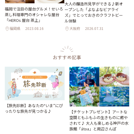
大人の醸造所見学ができる♪新オ
福岡で注目の屋台グルメ！せいろ
ープンした「よなよなビアライ
蒸し料理専門のオシャレな屋台
ズ」でとっておきのクラフトビー
「HEROs 屋台 蒸上」
ル体験
福岡県
2023.08.16
大阪府
2026.07.31
おすすめ記事
【旅先診断】あなたの“いま”にぴ
ったりな旅先が見つかる♪
【チケットプレゼント】アートな
空間ともふもふの生きものに癒や
されて♪ 大人も楽しめる神戸の水
族館「átoa」と周辺さんぽ