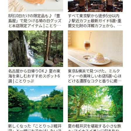
8月10日だけの限定品も♪「豊
すべて東京駅から徒歩5分以内
島屋」で見つける鳩の日グッズ
♪駅近カフェ最新ガイド6選~重
と本店限定アイテム | ことりっ
要文化財の洋館カフェから、改
ぷ
札すぐのレトロ喫茶まで~ | こと
りっぷ
名古屋から日帰りOK♪ 夏の東
東京&横浜で見つけた、ミルク
海を楽しむおすすめスポット6
ティーの美味しいお店6選~心ほ
選 | ことりっぷ
どける濃厚なコクと香りに癒や
されるティータイム~ | ことりっ
ぷ
新しくなった「ことりっぷ軽井
夏の軽井沢を堪能する小さな旅
沢」と一緒におでかけしたい注
へ~マイナスイオンに包まれな