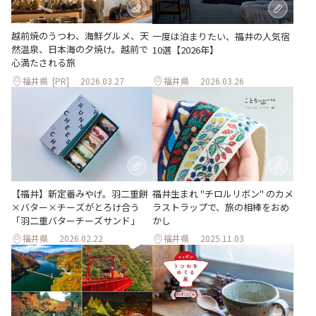
越前焼のうつわ、海鮮グルメ、天
一度は泊まりたい、福井の人気宿
然温泉、日本海の夕焼け。越前で
10選【2026年】
心満たされる旅
福井県
[PR]
2026.03.27
福井県
2026.03.26
【福井】新定番みやげ。羽二重餅
福井生まれ "チロルリボン" のカメ
×バター×チーズがとろけ合う
ラストラップで、旅の相棒をおめ
「羽二重バターチーズサンド」
かし
福井県
2026.02.22
福井県
2025.11.03