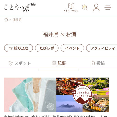
ガイド・マガジン
福井県
福井県
×
お酒
絞り込む
たびレポ
イベント
アクティビティ
スポット
記事
投稿
北陸新幹線駅から始まる 越前・若
苔の緑が神秘的な神社から、紅葉