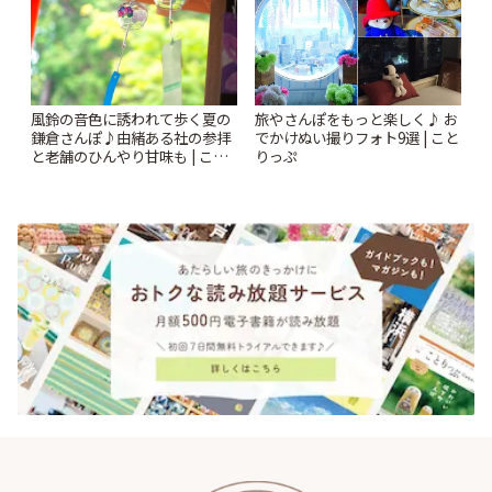
風鈴の音色に誘われて歩く夏の
旅やさんぽをもっと楽しく♪ お
鎌倉さんぽ♪由緒ある社の参拝
でかけぬい撮りフォト9選 | こと
と老舗のひんやり甘味も | こと
りっぷ
りっぷ