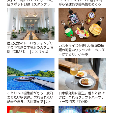
目スポット13選【スタンプラリ
がら名建築や美術館をめぐろう
ー開催中】 | ことりっぷ
~ | ことりっぷ
歴史建築のレトロなシャンデリ
カスタマイズも楽しい!約500種
アの下で過ごす横浜のカフェ時
類の可愛いワッペンキーホルダ
間「CRAFT. 」 | ことりっぷ
ーがずらり。小平市
「Kimamaya T&K」 | ことりっ
ぷ
ことりっぷ編集部がもう一度泊
日本橋兜町に誕生。香りと静け
まりたい宿10選。忘れられない
さに包まれるクラフトハーブテ
絶景や温泉、名建築まで | こと
ィー専門店「TYNK
りっぷ
Kabutocho」 | ことりっぷ