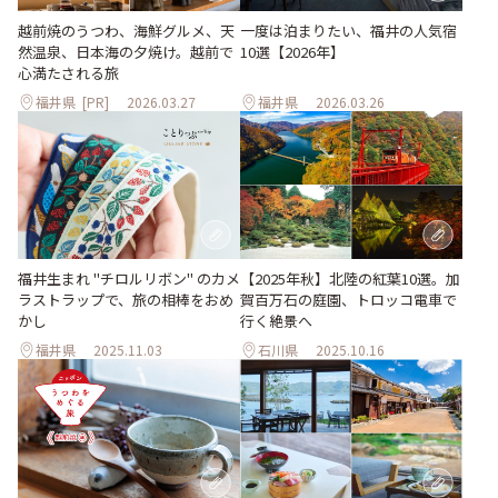
越前焼のうつわ、海鮮グルメ、天
一度は泊まりたい、福井の人気宿
然温泉、日本海の夕焼け。越前で
10選【2026年】
心満たされる旅
福井県
[PR]
2026.03.27
福井県
2026.03.26
【2025年秋】北陸の紅葉10選。加
福井生まれ "チロルリボン" のカメ
賀百万石の庭園、トロッコ電車で
ラストラップで、旅の相棒をおめ
行く絶景へ
かし
福井県
2025.11.03
石川県
2025.10.16