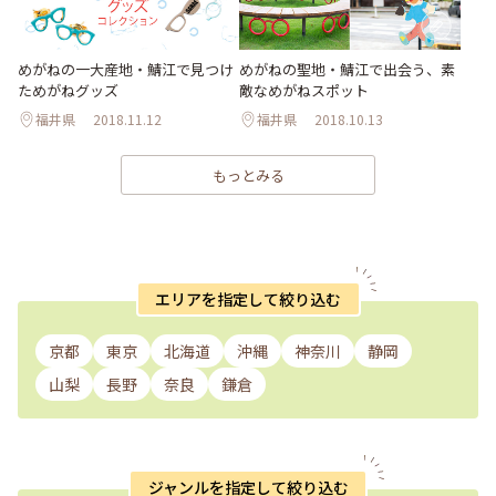
めがねの聖地・鯖江で出会う、素
めがねの一大産地・鯖江で見つけ
敵なめがねスポット
ためがねグッズ
福井県
2018.11.12
福井県
2018.10.13
もっとみる
エリアを指定して絞り込む
京都
東京
北海道
沖縄
神奈川
静岡
山梨
長野
奈良
鎌倉
ジャンルを指定して絞り込む