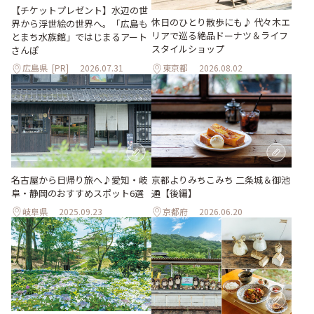
【チケットプレゼント】水辺の世
休日のひとり散歩にも♪ 代々木エ
界から浮世絵の世界へ。「広島も
リアで巡る絶品ドーナツ＆ライフ
とまち水族館」ではじまるアート
スタイルショップ
さんぽ
広島県
[PR]
2026.07.31
東京都
2026.08.02
名古屋から日帰り旅へ♪愛知・岐
京都よりみちこみち 二条城＆御池
阜・静岡のおすすめスポット6選
通【後編】
岐阜県
2025.09.23
京都府
2026.06.20