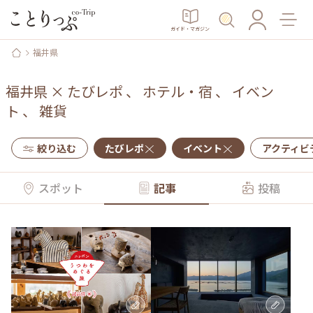
ガイド・マガジン
福井県
福井県
×
たびレポ
、
ホテル・宿
、
イベン
ト
、
雑貨
絞り込む
たびレポ
イベント
アクティビ
スポット
記事
投稿