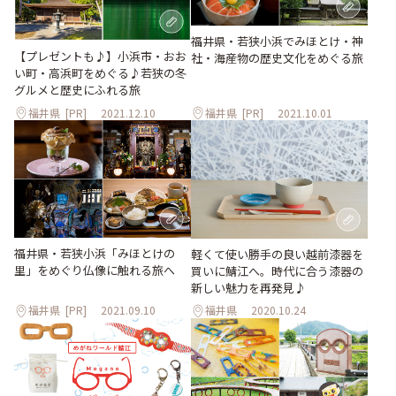
福井県・若狭小浜でみほとけ・神
【プレゼントも♪】小浜市・おお
社・海産物の歴史文化をめぐる旅
い町・高浜町をめぐる♪若狭の冬
グルメと歴史にふれる旅
福井県
[PR]
2021.12.10
福井県
[PR]
2021.10.01
福井県・若狭小浜「みほとけの
軽くて使い勝手の良い越前漆器を
里」をめぐり仏像に触れる旅へ
買いに鯖江へ。時代に合う漆器の
新しい魅力を再発見♪
福井県
[PR]
2021.09.10
福井県
2020.10.24