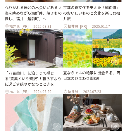
心ひかれる器との出会いがある♪
京都の食文化を支えた「鯖街道」
海を眺めながら海鮮丼、焼きもの
のおいしいものと文化を楽しむ福
探し、福井「越前町」へ
井旅
福井県
[PR]
2025.03.31
福井県
[PR]
2025.01.17
夏ならではの絶景に出会える、西
「八百熊川」に泊まって感じ
日本のひまわり畑8選
る“質素という贅沢”！暮らすよう
に過ごす穏やかなひとときを
福井県
[PR]
2024.09.20
福井県
2024.07.23