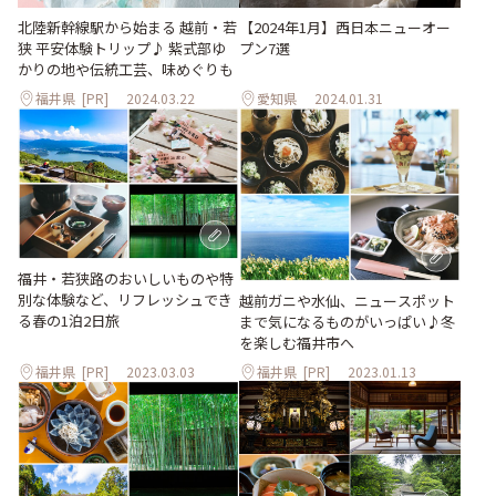
北陸新幹線駅から始まる 越前・若
【2024年1月】西日本ニューオー
狭 平安体験トリップ♪ 紫式部ゆ
プン7選
かりの地や伝統工芸、味めぐりも
福井県
[PR]
2024.03.22
愛知県
2024.01.31
福井・若狭路のおいしいものや特
別な体験など、リフレッシュでき
越前ガニや水仙、ニュースポット
る春の1泊2日旅
まで気になるものがいっぱい♪冬
を楽しむ福井市へ
福井県
[PR]
2023.03.03
福井県
[PR]
2023.01.13