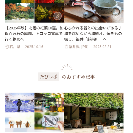
【2025年秋】北陸の紅葉10選。加
心ひかれる器との出会いがある♪
賀百万石の庭園、トロッコ電車で
海を眺めながら海鮮丼、焼きもの
行く絶景へ
探し、福井「越前町」へ
石川県
2025.10.16
福井県
[PR]
2025.03.31
のおすすめ記事
たびレポ