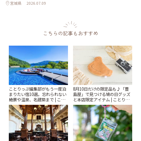
宮城県
2026.07.09
こちらの記事もおすすめ
ことりっぷ編集部がもう一度泊
8月10日だけの限定品も♪「豊
まりたい宿10選。忘れられない
島屋」で見つける鳩の日グッズ
絶景や温泉、名建築まで | こと
と本店限定アイテム | ことりっ
りっぷ
ぷ