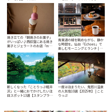
りっぷ
Kabutocho」 | ことりっぷ
焼き立ての「朝焼きのお菓子」
青葉通の緑を眺めながら、静か
がいっぱい♪西荻窪にある焼き
な時間を。仙台「Echoes」で
菓子とジェラートのお店「mUni
楽しむモーニングとランチ | こ
(ムニ)」 | ことりっぷ
とりっぷ
新しくなった「ことりっぷ軽井
一度は泊まりたい、鬼怒川温泉
沢」と一緒におでかけしたい注
の人気宿10選【2025年】 | こと
目スポット13選【スタンプラリ
りっぷ
ー開催中】 | ことりっぷ