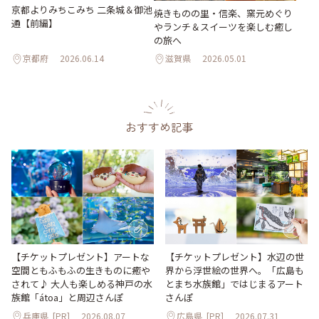
京都よりみちこみち 二条城＆御池
焼きものの里・信楽、窯元めぐり
通【前編】
やランチ＆スイーツを楽しむ癒し
の旅へ
京都府
2026.06.14
滋賀県
2026.05.01
おすすめ記事
【チケットプレゼント】アートな
【チケットプレゼント】水辺の世
空間ともふもふの生きものに癒や
界から浮世絵の世界へ。「広島も
されて♪ 大人も楽しめる神戸の水
とまち水族館」ではじまるアート
族館「átoa」と周辺さんぽ
さんぽ
兵庫県
[PR]
2026.08.07
広島県
[PR]
2026.07.31