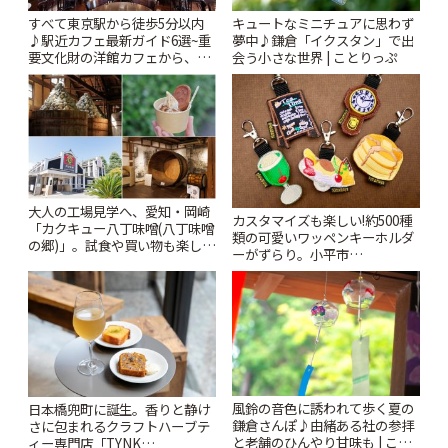
すべて東京駅から徒歩5分以内
キュートなミニチュアに思わず
♪駅近カフェ最新ガイド6選~重
夢中♪鎌倉「イクスタン」で出
要文化財の洋館カフェから、改
会う小さな世界 | ことりっぷ
札すぐのレトロ喫茶まで~ | こと
りっぷ
大人の工場見学へ、愛知・岡崎
カスタマイズも楽しい!約500種
「カクキュー八丁味噌(八丁味噌
類の可愛いワッペンキーホルダ
の郷)」。試食や買い物も楽しみ
ーがずらり。小平市
♪ | ことりっぷ
「Kimamaya T&K」 | ことりっ
ぷ
風鈴の音色に誘われて歩く夏の
日本橋兜町に誕生。香りと静け
鎌倉さんぽ♪由緒ある社の参拝
さに包まれるクラフトハーブテ
と老舗のひんやり甘味も | こと
ィー専門店「TYNK