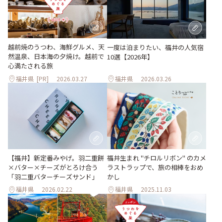
越前焼のうつわ、海鮮グルメ、天
一度は泊まりたい、福井の人気宿
然温泉、日本海の夕焼け。越前で
10選【2026年】
心満たされる旅
福井県
[PR]
2026.03.27
福井県
2026.03.26
【福井】新定番みやげ。羽二重餅
福井生まれ "チロルリボン" のカメ
×バター×チーズがとろけ合う
ラストラップで、旅の相棒をおめ
「羽二重バターチーズサンド」
かし
福井県
2026.02.22
福井県
2025.11.03