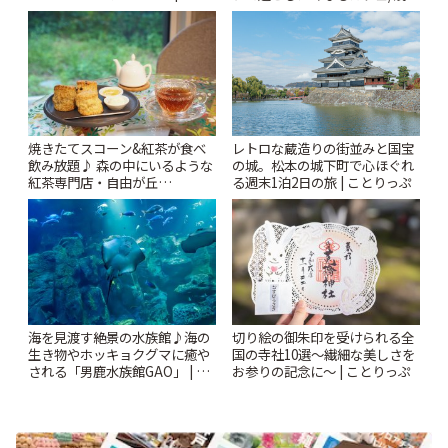
りっぷ
「annorum cafe」 | ことりっぷ
焼きたてスコーン&紅茶が食べ
レトロな蔵造りの街並みと国宝
飲み放題♪ 森の中にいるような
の城。松本の城下町で心ほぐれ
紅茶専門店・自由が丘
る週末1泊2日の旅 | ことりっぷ
「YOTSUBA TEA」でのんびり
時間 | ことりっぷ
海を見渡す絶景の水族館♪海の
切り絵の御朱印を受けられる全
生き物やホッキョクグマに癒や
国の寺社10選〜繊細な美しさを
される「男鹿水族館GAO」 | こ
お参りの記念に〜 | ことりっぷ
とりっぷ