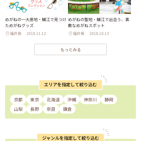
めがねの聖地・鯖江で出会う、素
めがねの一大産地・鯖江で見つけ
敵なめがねスポット
ためがねグッズ
福井県
2018.11.12
福井県
2018.10.13
もっとみる
エリアを指定して絞り込む
京都
東京
北海道
沖縄
神奈川
静岡
山梨
長野
奈良
鎌倉
ジャンルを指定して絞り込む