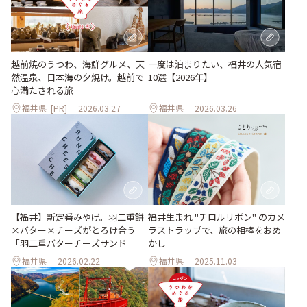
越前焼のうつわ、海鮮グルメ、天
一度は泊まりたい、福井の人気宿
然温泉、日本海の夕焼け。越前で
10選【2026年】
心満たされる旅
福井県
[PR]
2026.03.27
福井県
2026.03.26
【福井】新定番みやげ。羽二重餅
福井生まれ "チロルリボン" のカメ
×バター×チーズがとろけ合う
ラストラップで、旅の相棒をおめ
「羽二重バターチーズサンド」
かし
福井県
2026.02.22
福井県
2025.11.03