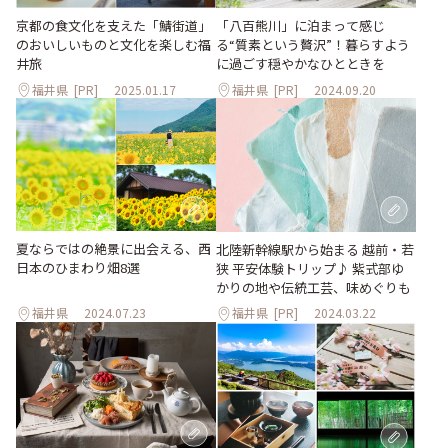
京都の食文化を支えた「鯖街道」
「八百熊川」に泊まって感じ
のおいしいものと文化を楽しむ福
る“質素という贅沢”！暮らすよう
井旅
に過ごす穏やかなひとときを
福井県
[PR]
2025.01.17
福井県
[PR]
2024.09.20
夏ならではの絶景に出会える、西
北陸新幹線駅から始まる 越前・若
日本のひまわり畑8選
狭 平安体験トリップ♪ 紫式部ゆ
かりの地や伝統工芸、味めぐりも
福井県
2024.07.23
福井県
[PR]
2024.03.22