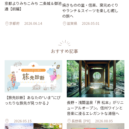
京都よりみちこみち 二条城＆御池
焼きものの里・信楽、窯元めぐり
通【前編】
やランチ＆スイーツを楽しむ癒し
の旅へ
京都府
2026.06.14
滋賀県
2026.05.01
おすすめ記事
【旅先診断】あなたの“いま”にぴ
長野・浅間温泉「界 松本」がリニ
ったりな旅先が見つかる♪
ューアルオープン。信州ワインと
音楽に浸るエレガントな湯宿へ
2026.05.15
長野県
[PR]
2026.08.05