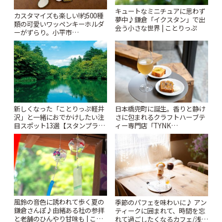
キュートなミニチュアに思わず
カスタマイズも楽しい!約500種
夢中♪鎌倉「イクスタン」で出
類の可愛いワッペンキーホルダ
会う小さな世界 | ことりっぷ
ーがずらり。小平市
「Kimamaya T&K」 | ことりっ
ぷ
新しくなった「ことりっぷ軽井
日本橋兜町に誕生。香りと静け
沢」と一緒におでかけしたい注
さに包まれるクラフトハーブテ
目スポット13選【スタンプラリ
ィー専門店「TYNK
ー開催中】 | ことりっぷ
Kabutocho」 | ことりっぷ
風鈴の音色に誘われて歩く夏の
季節のパフェを味わいに♪ アン
鎌倉さんぽ♪由緒ある社の参拝
ティークに囲まれて、時間を忘
と老舗のひんやり甘味も | こと
れて過ごしたくなるカフェ/浅草