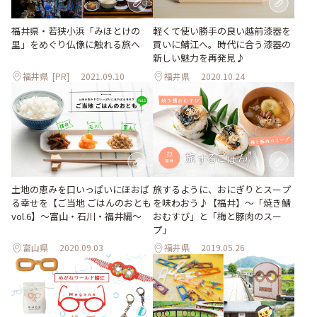
福井県・若狭小浜「みほとけの
軽くて使い勝手の良い越前漆器を
里」をめぐり仏像に触れる旅へ
買いに鯖江へ。時代に合う漆器の
新しい魅力を再発見♪
福井県
[PR]
2021.09.10
福井県
2020.10.24
旅するように、おにぎりとスープ
土地の恵みを口いっぱいにほおば
を味わおう♪【福井】〜「焼き鯖
る幸せを【ご当地 ごはんのおとも
おむすび」と「梅と豚肉のスー
vol.6】〜富山・石川・福井編〜
プ」
富山県
2020.09.03
福井県
2019.05.26