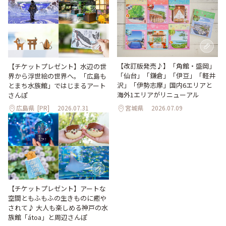
【改訂版発売♪】「角館・盛岡」
【チケットプレゼント】水辺の世
「仙台」「鎌倉」「伊豆」「軽井
界から浮世絵の世界へ。「広島も
沢」「伊勢志摩」国内6エリアと
とまち水族館」ではじまるアート
海外1エリアがリニューアル
さんぽ
広島県
[PR]
2026.07.31
宮城県
2026.07.09
【チケットプレゼント】アートな
空間ともふもふの生きものに癒や
されて♪ 大人も楽しめる神戸の水
族館「átoa」と周辺さんぽ