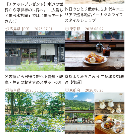
【チケットプレゼント】水辺の世
休日のひとり散歩にも♪ 代々木エ
界から浮世絵の世界へ。「広島も
リアで巡る絶品ドーナツ＆ライフ
とまち水族館」ではじまるアート
スタイルショップ
さんぽ
広島県
[PR]
2026.07.31
東京都
2026.08.02
名古屋から日帰り旅へ♪愛知・岐
京都よりみちこみち 二条城＆御池
阜・静岡のおすすめスポット6選
通【後編】
岐阜県
2025.09.23
京都府
2026.06.20