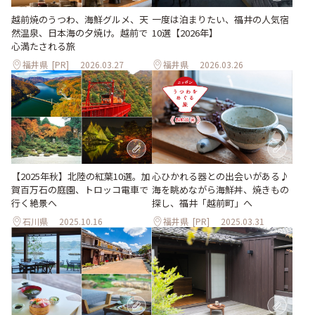
越前焼のうつわ、海鮮グルメ、天
一度は泊まりたい、福井の人気宿
然温泉、日本海の夕焼け。越前で
10選【2026年】
心満たされる旅
福井県
[PR]
2026.03.27
福井県
2026.03.26
【2025年秋】北陸の紅葉10選。加
心ひかれる器との出会いがある♪
賀百万石の庭園、トロッコ電車で
海を眺めながら海鮮丼、焼きもの
行く絶景へ
探し、福井「越前町」へ
石川県
2025.10.16
福井県
[PR]
2025.03.31