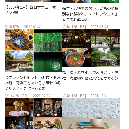
【2024年1月】西日本ニューオー
福井・若狭路のおいしいものや特
プン7選
別な体験など、リフレッシュでき
る春の1泊2日旅
愛知県
2024.01.31
福井県
[PR]
2023.03.03
福井県・若狭小浜でみほとけ・神
【プレゼントも♪】小浜市・おお
社・海産物の歴史文化をめぐる旅
い町・高浜町をめぐる♪若狭の冬
グルメと歴史にふれる旅
福井県
[PR]
2021.12.10
福井県
[PR]
2021.10.01