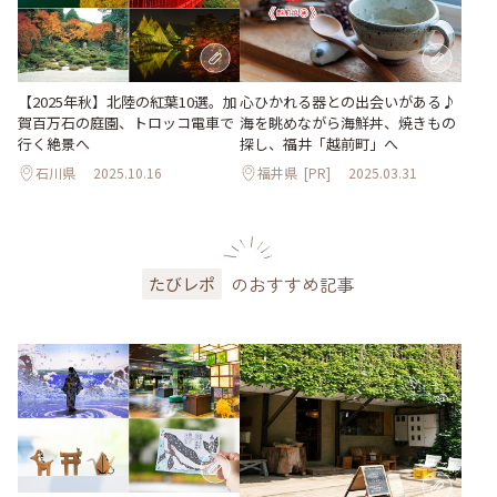
【2025年秋】北陸の紅葉10選。加
心ひかれる器との出会いがある♪
賀百万石の庭園、トロッコ電車で
海を眺めながら海鮮丼、焼きもの
行く絶景へ
探し、福井「越前町」へ
石川県
2025.10.16
福井県
[PR]
2025.03.31
のおすすめ記事
たびレポ