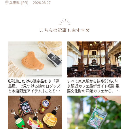
兵庫県
[PR]
2026.08.07
こちらの記事もおすすめ
8月10日だけの限定品も♪「豊
すべて東京駅から徒歩5分以内
島屋」で見つける鳩の日グッズ
♪駅近カフェ最新ガイド6選~重
と本店限定アイテム | ことりっ
要文化財の洋館カフェから、改
ぷ
札すぐのレトロ喫茶まで~ | こと
りっぷ