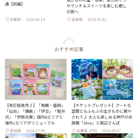
通【前編】
やランチ＆スイーツを楽しむ癒し
の旅へ
京都府
2026.06.14
滋賀県
2026.05.01
おすすめ記事
【改訂版発売♪】「角館・盛岡」
【チケットプレゼント】アートな
「仙台」「鎌倉」「伊豆」「軽井
空間ともふもふの生きものに癒や
沢」「伊勢志摩」国内6エリアと
されて♪ 大人も楽しめる神戸の水
海外1エリアがリニューアル
族館「átoa」と周辺さんぽ
宮城県
2026.07.09
兵庫県
[PR]
2026.08.07