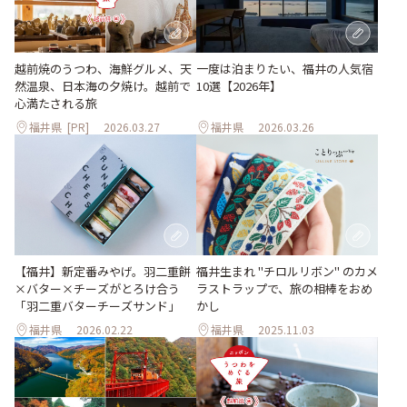
越前焼のうつわ、海鮮グルメ、天
一度は泊まりたい、福井の人気宿
然温泉、日本海の夕焼け。越前で
10選【2026年】
心満たされる旅
福井県
[PR]
2026.03.27
福井県
2026.03.26
【福井】新定番みやげ。羽二重餅
福井生まれ "チロルリボン" のカメ
×バター×チーズがとろけ合う
ラストラップで、旅の相棒をおめ
「羽二重バターチーズサンド」
かし
福井県
2026.02.22
福井県
2025.11.03