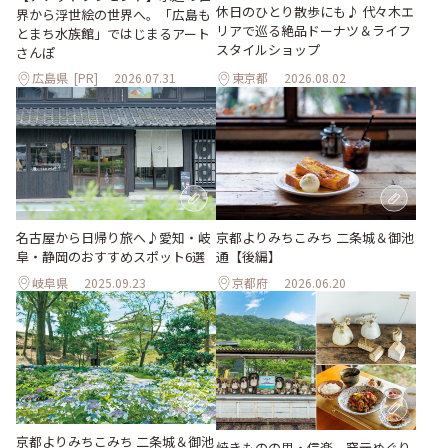
休日のひとり散歩にも♪ 代々木エ
界から浮世絵の世界へ。「広島も
リアで巡る絶品ドーナツ＆ライフ
とまち水族館」ではじまるアート
スタイルショップ
さんぽ
広島県
[PR]
2026.07.31
東京都
2026.08.02
名古屋から日帰り旅へ♪愛知・岐
京都よりみちこみち 二条城＆御池
阜・静岡のおすすめスポット6選
通【後編】
岐阜県
2025.09.23
京都府
2026.06.20
京都よりみちこみち 二条城＆御池
焼きものの里・信楽、窯元めぐり