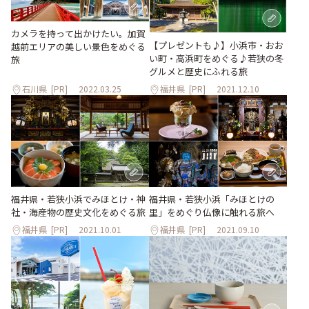
カメラを持って出かけたい。加賀
【プレゼントも♪】小浜市・おお
越前エリアの美しい景色をめぐる
い町・高浜町をめぐる♪若狭の冬
旅
グルメと歴史にふれる旅
石川県
[PR]
2022.03.25
福井県
[PR]
2021.12.10
福井県・若狭小浜でみほとけ・神
福井県・若狭小浜「みほとけの
社・海産物の歴史文化をめぐる旅
里」をめぐり仏像に触れる旅へ
福井県
[PR]
2021.10.01
福井県
[PR]
2021.09.10