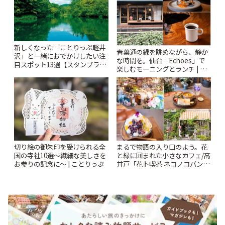
新しくなった「ことりっぷ軽井
青葉通の緑を眺めながら、静か
沢」と一緒におでかけしたい注
な時間を。仙台「Echoes」で
目スポット13選【スタンプラリ
楽しむモーニングとランチ | こ
ー開催中】 | ことりっぷ
とりっぷ
切り絵の御朱印を受けられる全
まるで物語の入り口のよう。花
国の寺社10選〜繊細な美しさを
と緑に囲まれた小さなカフェ/高
お参りの記念に〜 | ことりっぷ
井戸「花ト喫茶 ネコノコバン」
| ことりっぷ