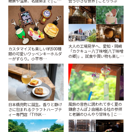
絶景や温泉、名建築まで | こと
会う小さな世界 | ことりっぷ
りっぷ
大人の工場見学へ、愛知・岡崎
カスタマイズも楽しい!約500種
「カクキュー八丁味噌(八丁味噌
類の可愛いワッペンキーホルダ
の郷)」。試食や買い物も楽しみ
ーがずらり。小平市
♪ | ことりっぷ
「Kimamaya T&K」 | ことりっ
ぷ
風鈴の音色に誘われて歩く夏の
日本橋兜町に誕生。香りと静け
鎌倉さんぽ♪由緒ある社の参拝
さに包まれるクラフトハーブテ
と老舗のひんやり甘味も | こと
ィー専門店「TYNK
りっぷ
Kabutocho」 | ことりっぷ