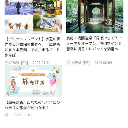
長野・浅間温泉「界 松本」がリニ
【チケットプレゼント】水辺の世
ューアルオープン。信州ワインと
界から浮世絵の世界へ。「広島も
音楽に浸るエレガントな湯宿へ
とまち水族館」ではじまるアート
さんぽ
広島県
[PR]
2026.07.31
長野県
[PR]
2026.08.05
【旅先診断】あなたの“いま”にぴ
ったりな旅先が見つかる♪
2026.05.15