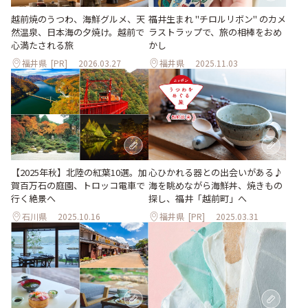
越前焼のうつわ、海鮮グルメ、天
福井生まれ "チロルリボン" のカメ
然温泉、日本海の夕焼け。越前で
ラストラップで、旅の相棒をおめ
心満たされる旅
かし
福井県
[PR]
2026.03.27
福井県
2025.11.03
【2025年秋】北陸の紅葉10選。加
心ひかれる器との出会いがある♪
賀百万石の庭園、トロッコ電車で
海を眺めながら海鮮丼、焼きもの
行く絶景へ
探し、福井「越前町」へ
石川県
2025.10.16
福井県
[PR]
2025.03.31