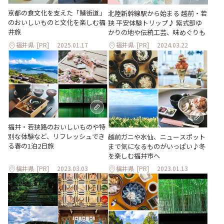
京都の食文化を支えた「鯖街道」
北陸新幹線駅から始まる 越前・若
のおいしいものと文化を楽しむ福
狭 平安体験トリップ♪ 紫式部ゆ
井旅
かりの地や伝統工芸、味めぐりも
福井県
[PR]
2025.01.17
福井県
[PR]
2024.03.22
福井・若狭路のおいしいものや特
別な体験など、リフレッシュでき
越前ガニや水仙、ニュースポット
る春の1泊2日旅
まで気になるものがいっぱい♪冬
を楽しむ福井市へ
福井県
[PR]
2023.03.03
福井県
[PR]
2023.01.13