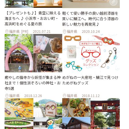
【プレゼントも♪】青空に映える
軽くて使い勝手の良い越前漆器を
海まちへ ♪ 小浜市・おおい町・
買いに鯖江へ。時代に合う漆器の
高浜町をめぐる夏の旅
新しい魅力を再発見♪
福井県
[PR]
2021.07.21
福井県
2020.10.24
癒やしの猫寺から妖怪が集まる神
めがねの一大産地・鯖江で見つけ
社まで！個性派ぞろいの神社・お
ためがねグッズ
寺5選
福井県
2018.12.26
福井県
2018.11.12