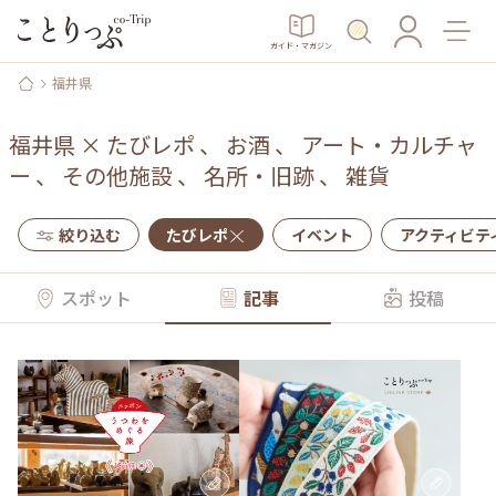
ガイド・マガジン
福井県
福井県
×
たびレポ
、
お酒
、
アート・カルチャ
ー
、
その他施設
、
名所・旧跡
、
雑貨
絞り込む
たびレポ
イベント
アクティビテ
スポット
記事
投稿