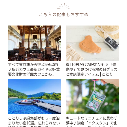
こちらの記事もおすすめ
すべて東京駅から徒歩5分以内
8月10日だけの限定品も♪「豊
♪駅近カフェ最新ガイド6選~重
島屋」で見つける鳩の日グッズ
要文化財の洋館カフェから、改
と本店限定アイテム | ことりっ
札すぐのレトロ喫茶まで~ | こと
ぷ
りっぷ
ことりっぷ編集部がもう一度泊
キュートなミニチュアに思わず
まりたい宿10選。忘れられない
夢中♪鎌倉「イクスタン」で出