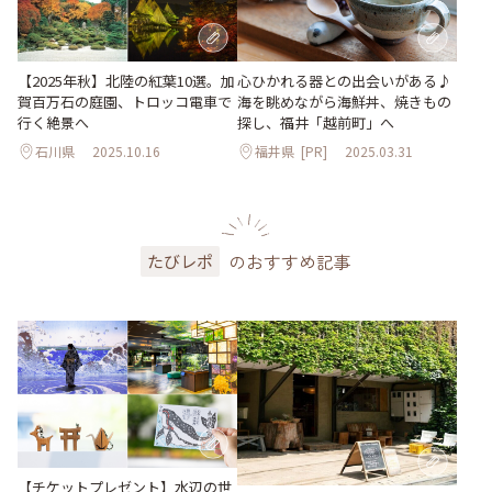
【2025年秋】北陸の紅葉10選。加
心ひかれる器との出会いがある♪
賀百万石の庭園、トロッコ電車で
海を眺めながら海鮮丼、焼きもの
行く絶景へ
探し、福井「越前町」へ
石川県
2025.10.16
福井県
[PR]
2025.03.31
のおすすめ記事
たびレポ
【チケットプレゼント】水辺の世