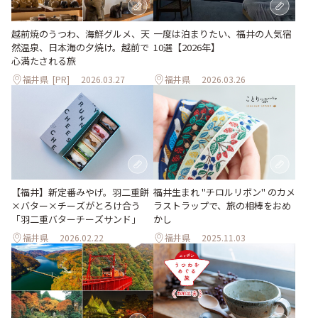
越前焼のうつわ、海鮮グルメ、天
一度は泊まりたい、福井の人気宿
然温泉、日本海の夕焼け。越前で
10選【2026年】
心満たされる旅
福井県
[PR]
2026.03.27
福井県
2026.03.26
【福井】新定番みやげ。羽二重餅
福井生まれ "チロルリボン" のカメ
×バター×チーズがとろけ合う
ラストラップで、旅の相棒をおめ
「羽二重バターチーズサンド」
かし
福井県
2026.02.22
福井県
2025.11.03