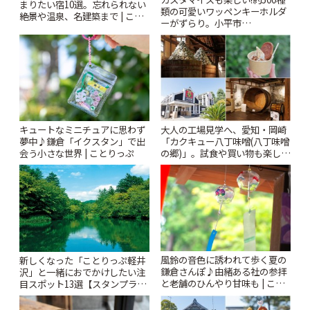
まりたい宿10選。忘れられない
類の可愛いワッペンキーホルダ
絶景や温泉、名建築まで | こと
ーがずらり。小平市
りっぷ
「Kimamaya T&K」 | ことりっ
ぷ
キュートなミニチュアに思わず
大人の工場見学へ、愛知・岡崎
夢中♪鎌倉「イクスタン」で出
「カクキュー八丁味噌(八丁味噌
会う小さな世界 | ことりっぷ
の郷)」。試食や買い物も楽しみ
♪ | ことりっぷ
風鈴の音色に誘われて歩く夏の
新しくなった「ことりっぷ軽井
鎌倉さんぽ♪由緒ある社の参拝
沢」と一緒におでかけしたい注
と老舗のひんやり甘味も | こと
目スポット13選【スタンプラリ
りっぷ
ー開催中】 | ことりっぷ