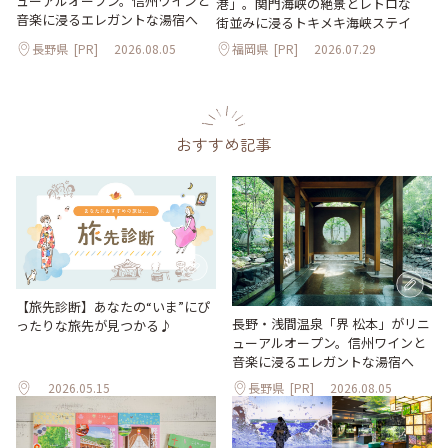
ューアルオープン。信州ワインと
港」。関門海峡の絶景とレトロな
音楽に浸るエレガントな湯宿へ
街並みに浸るトキメキ海峡ステイ
長野県
[PR]
2026.08.05
福岡県
[PR]
2026.07.29
おすすめ記事
【旅先診断】あなたの“いま”にぴ
長野・浅間温泉「界 松本」がリニ
ったりな旅先が見つかる♪
ューアルオープン。信州ワインと
音楽に浸るエレガントな湯宿へ
2026.05.15
長野県
[PR]
2026.08.05