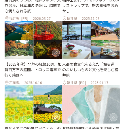
然温泉、日本海の夕焼け。越前で
ラストラップで、旅の相棒をおめ
心満たされる旅
かし
福井県
[PR]
2026.03.27
福井県
2025.11.03
【2025年秋】北陸の紅葉10選。加
京都の食文化を支えた「鯖街道」
賀百万石の庭園、トロッコ電車で
のおいしいものと文化を楽しむ福
行く絶景へ
井旅
石川県
2025.10.16
福井県
[PR]
2025.01.17
夏ならではの絶景に出会える、西
北陸新幹線駅から始まる 越前・若