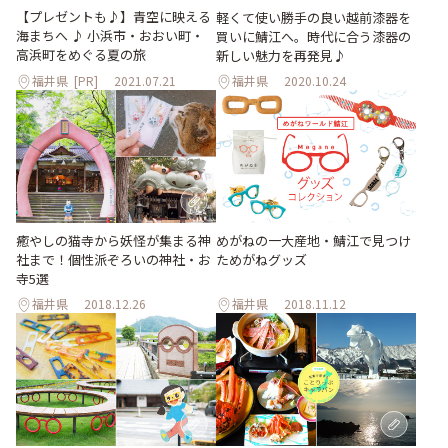
【プレゼントも♪】青空に映える
軽くて使い勝手の良い越前漆器を
海まちへ ♪ 小浜市・おおい町・
買いに鯖江へ。時代に合う漆器の
高浜町をめぐる夏の旅
新しい魅力を再発見♪
福井県
[PR]
2021.07.21
福井県
2020.10.24
癒やしの猫寺から妖怪が集まる神
めがねの一大産地・鯖江で見つけ
社まで！個性派ぞろいの神社・お
ためがねグッズ
寺5選
福井県
2018.12.26
福井県
2018.11.12