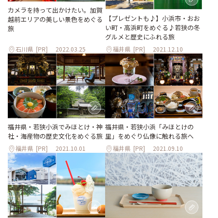
カメラを持って出かけたい。加賀
【プレゼントも♪】小浜市・おお
越前エリアの美しい景色をめぐる
い町・高浜町をめぐる♪若狭の冬
旅
グルメと歴史にふれる旅
石川県
[PR]
2022.03.25
福井県
[PR]
2021.12.10
福井県・若狭小浜でみほとけ・神
福井県・若狭小浜「みほとけの
社・海産物の歴史文化をめぐる旅
里」をめぐり仏像に触れる旅へ
福井県
[PR]
2021.10.01
福井県
[PR]
2021.09.10