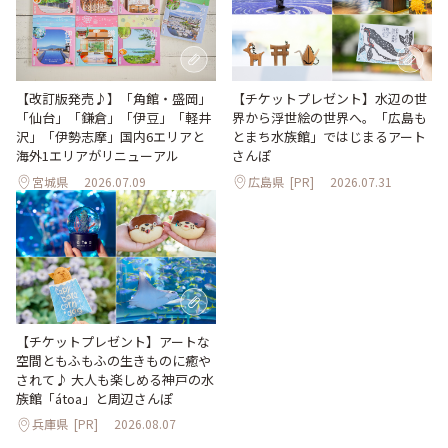
【改訂版発売♪】「角館・盛岡」
【チケットプレゼント】水辺の世
「仙台」「鎌倉」「伊豆」「軽井
界から浮世絵の世界へ。「広島も
沢」「伊勢志摩」国内6エリアと
とまち水族館」ではじまるアート
海外1エリアがリニューアル
さんぽ
宮城県
2026.07.09
広島県
[PR]
2026.07.31
【チケットプレゼント】アートな
空間ともふもふの生きものに癒や
されて♪ 大人も楽しめる神戸の水
族館「átoa」と周辺さんぽ
兵庫県
[PR]
2026.08.07