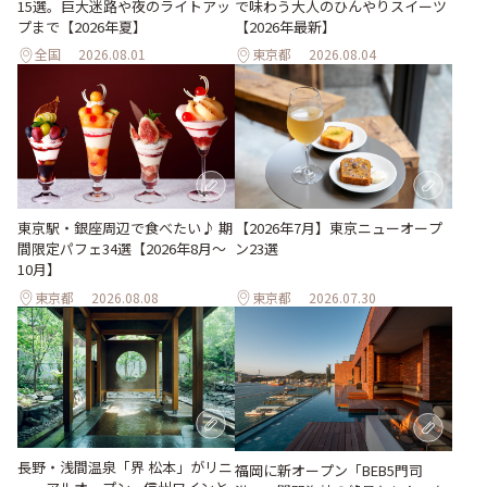
15選。巨大迷路や夜のライトアッ
で味わう大人のひんやりスイーツ
プまで【2026年夏】
【2026年最新】
全国
2026.08.01
東京都
2026.08.04
東京駅・銀座周辺で食べたい♪ 期
【2026年7月】東京ニューオープ
間限定パフェ34選【2026年8月～
ン23選
10月】
東京都
2026.08.08
東京都
2026.07.30
長野・浅間温泉「界 松本」がリニ
福岡に新オープン「BEB5門司