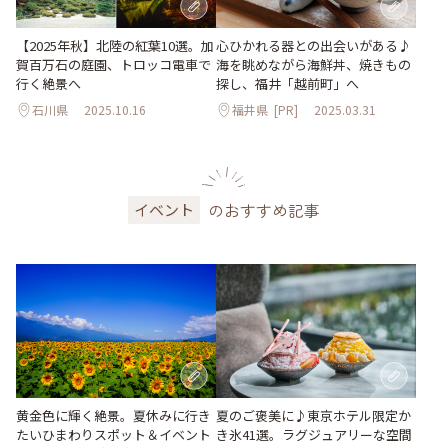
【2025年秋】北陸の紅葉10選。加
心ひかれる器との出会いがある♪
賀百万石の庭園、トロッコ電車で
海を眺めながら海鮮丼、焼きもの
行く絶景へ
探し、福井「越前町」へ
石川県
2025.10.16
福井県
[PR]
2025.03.31
のおすすめ記事
イベント
黄金色に輝く絶景。夏休みに行き
夏のご褒美に♪東京ホテル限定か
たいひまわりスポット＆イベント
き氷41選。ラグジュアリーな空間