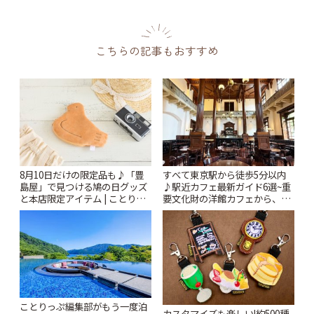
こちらの記事もおすすめ
8月10日だけの限定品も♪「豊
すべて東京駅から徒歩5分以内
島屋」で見つける鳩の日グッズ
♪駅近カフェ最新ガイド6選~重
と本店限定アイテム | ことりっ
要文化財の洋館カフェから、改
ぷ
札すぐのレトロ喫茶まで~ | こと
りっぷ
ことりっぷ編集部がもう一度泊
カスタマイズも楽しい!約500種