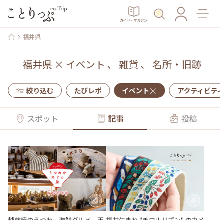
ガイド・マガジン
福井県
福井県
×
イベント
、
雑貨
、
名所・旧跡
絞り込む
たびレポ
イベント
アクティビテ
スポット
記事
投稿
越前焼のうつわ、海鮮グルメ、天
福井生まれ "チロルリボン" のカメ