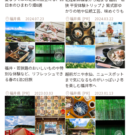
日本のひまわり畑8選
狭 平安体験トリップ♪ 紫式部ゆ
かりの地や伝統工芸、味めぐりも
福井県
2024.07.23
福井県
[PR]
2024.03.22
福井・若狭路のおいしいものや特
別な体験など、リフレッシュでき
越前ガニや水仙、ニュースポット
る春の1泊2日旅
まで気になるものがいっぱい♪冬
を楽しむ福井市へ
福井県
[PR]
2023.03.03
福井県
[PR]
2023.01.13