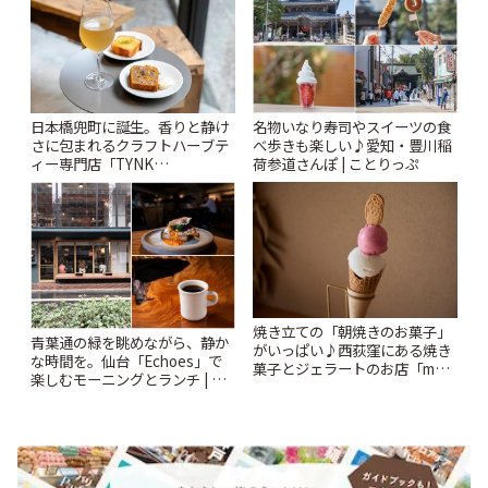
日本橋兜町に誕生。香りと静け
名物いなり寿司やスイーツの食
さに包まれるクラフトハーブテ
べ歩きも楽しい♪愛知・豊川稲
ィー専門店「TYNK
荷参道さんぽ | ことりっぷ
Kabutocho」 | ことりっぷ
焼き立ての「朝焼きのお菓子」
青葉通の緑を眺めながら、静か
がいっぱい♪西荻窪にある焼き
な時間を。仙台「Echoes」で
菓子とジェラートのお店「mUni
楽しむモーニングとランチ | こ
(ムニ)」 | ことりっぷ
とりっぷ