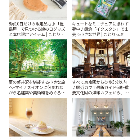
8月10日だけの限定品も♪「豊
キュートなミニチュアに思わず
島屋」で見つける鳩の日グッズ
夢中♪鎌倉「イクスタン」で出
と本店限定アイテム | ことりっ
会う小さな世界 | ことりっぷ
ぷ
夏の軽井沢を堪能する小さな旅
すべて東京駅から徒歩5分以内
へ~マイナスイオンに包まれな
♪駅近カフェ最新ガイド6選~重
がら名建築や美術館をめぐろう
要文化財の洋館カフェから、改
~ | ことりっぷ
札すぐのレトロ喫茶まで~ | こと
りっぷ