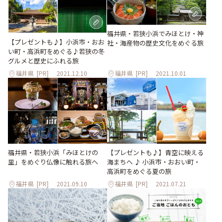
福井県・若狭小浜でみほとけ・神
【プレゼントも♪】小浜市・おお
社・海産物の歴史文化をめぐる旅
い町・高浜町をめぐる♪若狭の冬
グルメと歴史にふれる旅
福井県
[PR]
2021.12.10
福井県
[PR]
2021.10.01
福井県・若狭小浜「みほとけの
【プレゼントも♪】青空に映える
里」をめぐり仏像に触れる旅へ
海まちへ ♪ 小浜市・おおい町・
高浜町をめぐる夏の旅
福井県
[PR]
2021.09.10
福井県
[PR]
2021.07.21