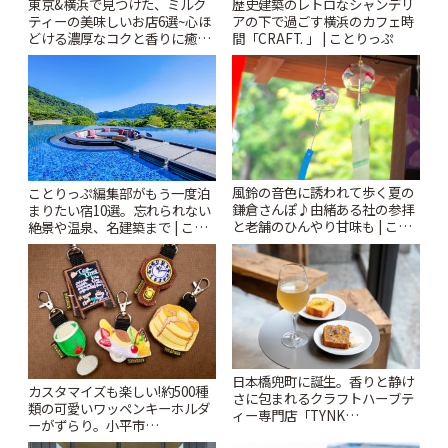
東京&横浜で見つけた、ミルク
歴史建築のレトロなシャンデリ
ティーの美味しいお店6選~心ほ
アの下で過ごす横浜のカフェ時
どける濃厚なコクと香りに癒や
間「CRAFT. 」 | ことりっぷ
されるティータイム~ | ことりっ
ぷ
風鈴の音色に誘われて歩く夏の
ことりっぷ編集部がもう一度泊
鎌倉さんぽ♪由緒ある社の参拝
まりたい宿10選。忘れられない
と老舗のひんやり甘味も | こと
絶景や温泉、名建築まで | こと
りっぷ
りっぷ
日本橋兜町に誕生。香りと静け
カスタマイズも楽しい!約500種
さに包まれるクラフトハーブテ
類の可愛いワッペンキーホルダ
ィー専門店「TYNK
ーがずらり。小平市
Kabutocho」 | ことりっぷ
「Kimamaya T&K」 | ことりっ