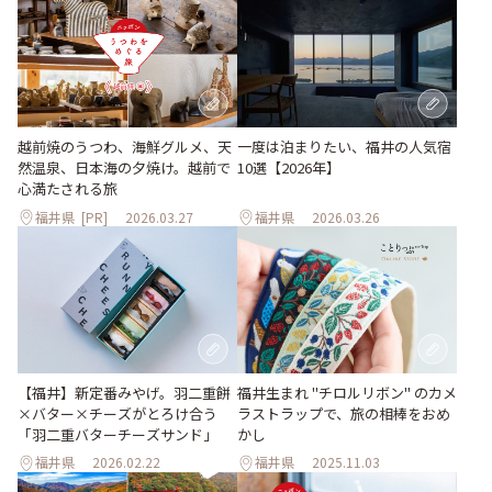
越前焼のうつわ、海鮮グルメ、天
一度は泊まりたい、福井の人気宿
然温泉、日本海の夕焼け。越前で
10選【2026年】
心満たされる旅
福井県
[PR]
2026.03.27
福井県
2026.03.26
【福井】新定番みやげ。羽二重餅
福井生まれ "チロルリボン" のカメ
×バター×チーズがとろけ合う
ラストラップで、旅の相棒をおめ
「羽二重バターチーズサンド」
かし
福井県
2026.02.22
福井県
2025.11.03