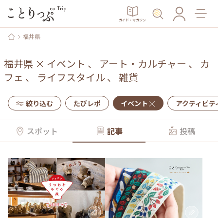
ガイド・マガジン
福井県
福井県
×
イベント
、
アート・カルチャー
、
カ
フェ
、
ライフスタイル
、
雑貨
絞り込む
たびレポ
イベント
アクティビテ
スポット
記事
投稿