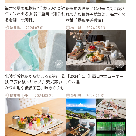
福井の夏の風物詩 “手かき氷” が通
新感覚の洋菓子と地元に長く愛さ
年で味わえる♪ 羽二重餅で知られ
れてきた和菓子が並ぶ、 福井市の
る老舗「松岡軒」
老舗「昆布屋孫兵衛」
福井県
2024.07.01
福井県
2024.05.13
北陸新幹線駅から始まる 越前・若
【2024年1月】西日本ニューオー
狭 平安体験トリップ♪ 紫式部ゆ
プン7選
かりの地や伝統工芸、味めぐりも
福井県
[PR]
2024.03.22
愛知県
2024.01.31