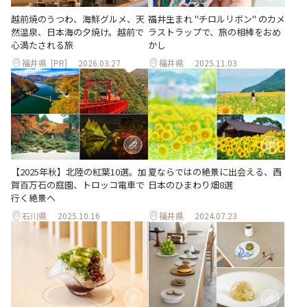
越前焼のうつわ、海鮮グルメ、天
福井生まれ "チロルリボン" のカメ
然温泉、日本海の夕焼け。越前で
ラストラップで、旅の相棒をおめ
心満たされる旅
かし
福井県
[PR]
2026.03.27
福井県
2025.11.03
【2025年秋】北陸の紅葉10選。加
夏ならではの絶景に出会える、西
賀百万石の庭園、トロッコ電車で
日本のひまわり畑8選
行く絶景へ
石川県
2025.10.16
福井県
2024.07.23