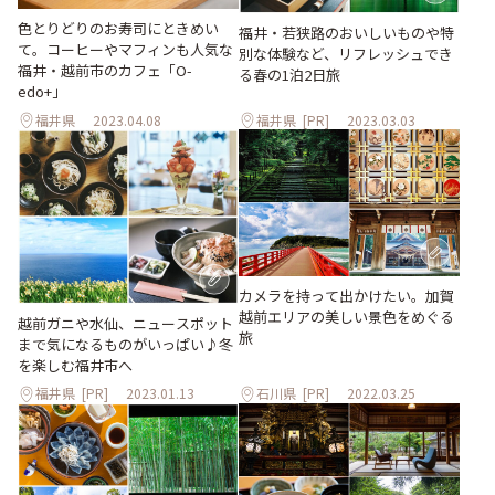
色とりどりのお寿司にときめい
福井・若狭路のおいしいものや特
て。コーヒーやマフィンも人気な
別な体験など、リフレッシュでき
福井・越前市のカフェ「O-
る春の1泊2日旅
edo+」
福井県
2023.04.08
福井県
[PR]
2023.03.03
カメラを持って出かけたい。加賀
越前エリアの美しい景色をめぐる
越前ガニや水仙、ニュースポット
旅
まで気になるものがいっぱい♪冬
を楽しむ福井市へ
福井県
[PR]
2023.01.13
石川県
[PR]
2022.03.25