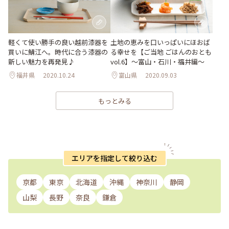
軽くて使い勝手の良い越前漆器を
土地の恵みを口いっぱいにほおば
買いに鯖江へ。時代に合う漆器の
る幸せを【ご当地 ごはんのおとも
新しい魅力を再発見♪
vol.6】〜富山・石川・福井編〜
福井県
2020.10.24
富山県
2020.09.03
もっとみる
エリアを指定して絞り込む
京都
東京
北海道
沖縄
神奈川
静岡
山梨
長野
奈良
鎌倉