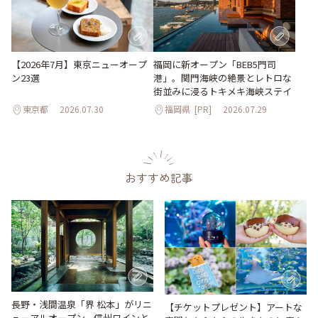
【2026年7月】東京ニューオープ
福岡に新オープン「BEB5門司
ン23選
港」。関門海峡の絶景とレトロな
街並みに浸るトキメキ海峡ステイ
東京都
2026.07.30
福岡県
[PR]
2026.07.29
おすすめ記事
長野・浅間温泉「界 松本」がリニ
【チケットプレゼント】アートな
ューアルオープン。信州ワインと