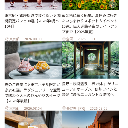
東京駅・銀座周辺で食べたい♪ 期
黄金色に輝く絶景。夏休みに行き
間限定パフェ34選【2026年8月～
たいひまわりスポット＆イベント
10月】
15選。巨大迷路や夜のライトアッ
プまで【2026年夏】
東京都
2026.08.08
全国
2026.08.01
長野・浅間温泉「界 松本」がリニ
夏のご褒美に♪東京ホテル限定か
ューアルオープン。信州ワインと
き氷41選。ラグジュアリーな空間
音楽に浸るエレガントな湯宿へ
で味わう大人のひんやりスイーツ
【2026年最新】
東京都
2026.08.04
長野県
[PR]
2026.08.05