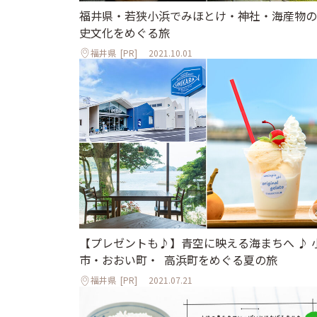
福井県・若狭小浜でみほとけ・神社・海産物の
史文化をめぐる旅
福井県
[PR]
2021.10.01
【プレゼントも♪】青空に映える海まちへ ♪ 
市・おおい町・ 高浜町をめぐる夏の旅
福井県
[PR]
2021.07.21