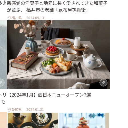
る♪
新感覚の洋菓子と地元に長く愛されてきた和菓子
が並ぶ、 福井市の老舗「昆布屋孫兵衛」
福井県
2024.05.13
トリ
【2024年1月】西日本ニューオープン7選
りも
愛知県
2024.01.31