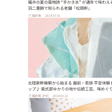
福井の夏の風物詩 “手かき氷” が通年で味わえ
羽二重餅で知られる老舗「松岡軒」
福井県
2024.07.01
北陸新幹線駅から始まる 越前・若狭 平安体験
ップ♪ 紫式部ゆかりの地や伝統工芸、味めぐ
福井県
[PR]
2024.03.22