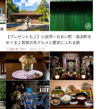
美
【プレゼントも♪】小浜市・おおい町・高浜町を
めぐる♪若狭の冬グルメと歴史にふれる旅
福井県
[PR]
2021.12.10