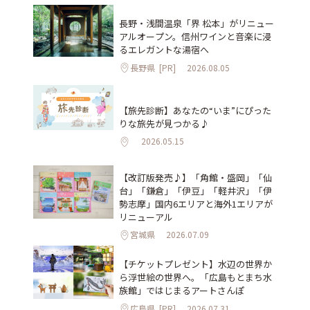
長野・浅間温泉「界 松本」がリニュー
アルオープン。信州ワインと音楽に浸
るエレガントな湯宿へ
長野県
[PR]
2026.08.05
【旅先診断】あなたの“いま”にぴった
りな旅先が見つかる♪
2026.05.15
【改訂版発売♪】「角館・盛岡」「仙
台」「鎌倉」「伊豆」「軽井沢」「伊
勢志摩」国内6エリアと海外1エリアが
リニューアル
宮城県
2026.07.09
【チケットプレゼント】水辺の世界か
ら浮世絵の世界へ。「広島もとまち水
族館」ではじまるアートさんぽ
広島県
[PR]
2026.07.31