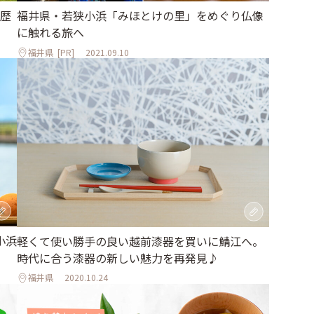
歴
福井県・若狭小浜「みほとけの里」をめぐり仏像
に触れる旅へ
福井県
[PR]
2021.09.10
小浜
軽くて使い勝手の良い越前漆器を買いに鯖江へ。
時代に合う漆器の新しい魅力を再発見♪
福井県
2020.10.24