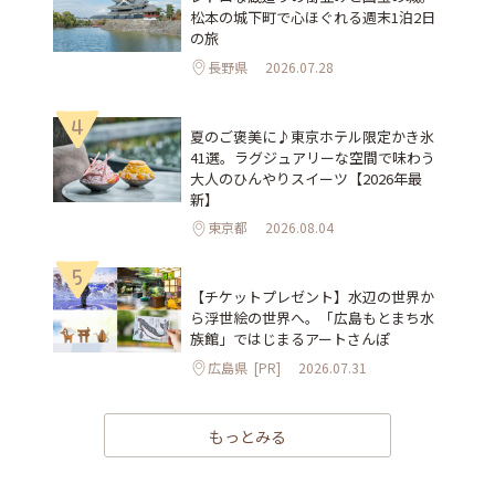
松本の城下町で心ほぐれる週末1泊2日
の旅
長野県
2026.07.28
4
夏のご褒美に♪東京ホテル限定かき氷
41選。ラグジュアリーな空間で味わう
大人のひんやりスイーツ【2026年最
新】
東京都
2026.08.04
5
【チケットプレゼント】水辺の世界か
ら浮世絵の世界へ。「広島もとまち水
族館」ではじまるアートさんぽ
広島県
[PR]
2026.07.31
もっとみる