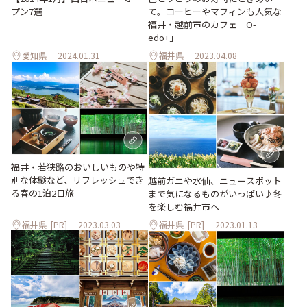
プン7選
て。コーヒーやマフィンも人気な
福井・越前市のカフェ「O-
edo+」
愛知県
2024.01.31
福井県
2023.04.08
福井・若狭路のおいしいものや特
別な体験など、リフレッシュでき
越前ガニや水仙、ニュースポット
る春の1泊2日旅
まで気になるものがいっぱい♪冬
を楽しむ福井市へ
福井県
[PR]
2023.03.03
福井県
[PR]
2023.01.13