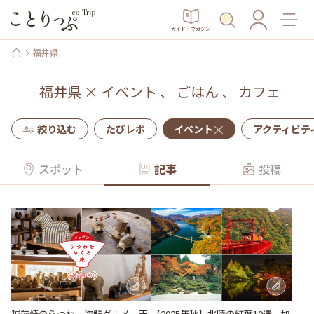
ガイド・マガジン
福井県
福井県
×
イベント
、
ごはん
、
カフェ
絞り込む
たびレポ
イベント
アクティビテ
スポット
記事
投稿
越前焼のうつわ、海鮮グルメ、天
【2025年秋】北陸の紅葉10選。加