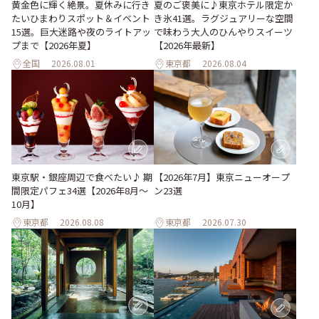
黄金色に輝く絶景。夏休みに行き
夏のご褒美に♪東京ホテル限定か
たいひまわりスポット＆イベント
き氷41選。ラグジュアリーな空間
15選。巨大迷路や夜のライトアッ
で味わう大人のひんやりスイーツ
プまで【2026年夏】
【2026年最新】
全国
2026.08.01
東京都
2026.08.04
東京駅・銀座周辺で食べたい♪ 期
【2026年7月】東京ニューオープ
間限定パフェ34選【2026年8月～
ン23選
10月】
東京都
2026.08.08
東京都
2026.07.30