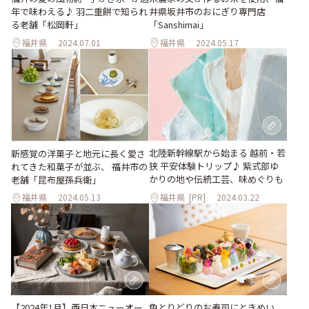
年で味わえる♪ 羽二重餅で知られ
井県坂井市のおにぎり専門店
る老舗「松岡軒」
「Sanshimai」
福井県
2024.07.01
福井県
2024.05.17
北陸新幹線駅から始まる 越前・若
新感覚の洋菓子と地元に長く愛さ
狭 平安体験トリップ♪ 紫式部ゆ
れてきた和菓子が並ぶ、 福井市の
かりの地や伝統工芸、味めぐりも
老舗「昆布屋孫兵衛」
福井県
2024.05.13
福井県
[PR]
2024.03.22
【2024年1月】西日本ニューオー
色とりどりのお寿司にときめい