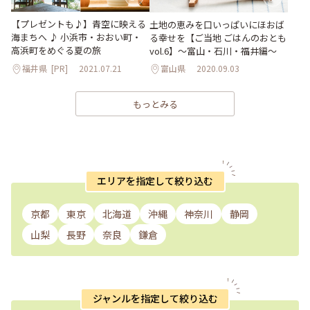
【プレゼントも♪】青空に映える
土地の恵みを口いっぱいにほおば
海まちへ ♪ 小浜市・おおい町・
る幸せを【ご当地 ごはんのおとも
高浜町をめぐる夏の旅
vol.6】〜富山・石川・福井編〜
福井県
[PR]
2021.07.21
富山県
2020.09.03
もっとみる
エリアを指定して絞り込む
京都
東京
北海道
沖縄
神奈川
静岡
山梨
長野
奈良
鎌倉
ジャンルを指定して絞り込む