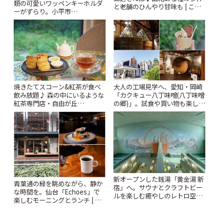
類の可愛いワッペンキーホルダ
と老舗のひんやり甘味も | こと
ーがずらり。小平市
りっぷ
「Kimamaya T&K」 | ことりっ
ぷ
焼きたてスコーン&紅茶が食べ
大人の工場見学へ、愛知・岡崎
飲み放題♪ 森の中にいるような
「カクキュー八丁味噌(八丁味噌
紅茶専門店・自由が丘
の郷)」。試食や買い物も楽しみ
「YOTSUBA TEA」でのんびり
♪ | ことりっぷ
時間 | ことりっぷ
新オープンした銭湯「黄金湯 新
青葉通の緑を眺めながら、静か
宿」へ。サウナとクラフトビー
な時間を。仙台「Echoes」で
ルを楽しむ癒やしのレトロ空間
楽しむモーニングとランチ | こ
| ことりっぷ
とりっぷ