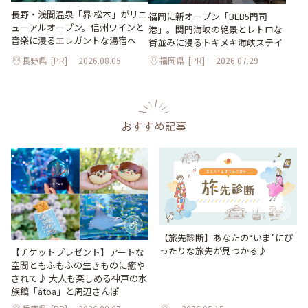
長野・浅間温泉「界 松本」がリニ
福岡に新オープン「BEB5門司
ューアルオープン。信州ワインと
港」。関門海峡の絶景とレトロな
音楽に浸るエレガントな湯宿へ
街並みに浸るトキメキ海峡ステイ
長野県
[PR]
2026.08.05
福岡県
[PR]
2026.07.29
おすすめ記事
【旅先診断】あなたの“いま”にぴ
ったりな旅先が見つかる♪
【チケットプレゼント】アートな
空間ともふもふの生きものに癒や
されて♪ 大人も楽しめる神戸の水
族館「átoa」と周辺さんぽ