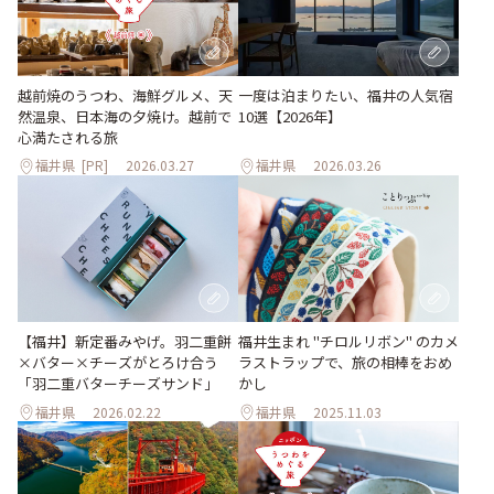
越前焼のうつわ、海鮮グルメ、天
一度は泊まりたい、福井の人気宿
然温泉、日本海の夕焼け。越前で
10選【2026年】
心満たされる旅
福井県
[PR]
2026.03.27
福井県
2026.03.26
【福井】新定番みやげ。羽二重餅
福井生まれ "チロルリボン" のカメ
×バター×チーズがとろけ合う
ラストラップで、旅の相棒をおめ
「羽二重バターチーズサンド」
かし
福井県
2026.02.22
福井県
2025.11.03