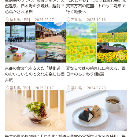
然温泉、日本海の夕焼け。越前で
賀百万石の庭園、トロッコ電車で
心満たされる旅
行く絶景へ
福井県
[PR]
2026.03.27
石川県
2025.10.16
京都の食文化を支えた「鯖街道」
夏ならではの絶景に出会える、西
のおいしいものと文化を楽しむ福
日本のひまわり畑8選
井旅
福井県
[PR]
2025.01.17
福井県
2024.07.23
福井の夏の風物詩 “手かき氷” が通
米農家の父が作るお米を使用、福