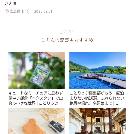
さんぽ
広島県
[PR]
2026.07.31
こちらの記事もおすすめ
キュートなミニチュアに思わず
ことりっぷ編集部がもう一度泊
夢中♪鎌倉「イクスタン」で出
まりたい宿10選。忘れられない
会う小さな世界 | ことりっぷ
絶景や温泉、名建築まで | こと
りっぷ