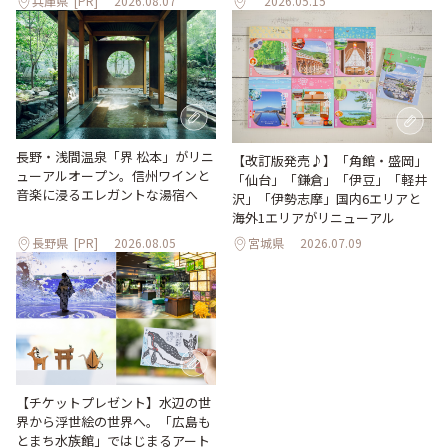
兵庫県
[PR]
2026.08.07
2026.05.15
長野・浅間温泉「界 松本」がリニ
【改訂版発売♪】「角館・盛岡」
ューアルオープン。信州ワインと
「仙台」「鎌倉」「伊豆」「軽井
音楽に浸るエレガントな湯宿へ
沢」「伊勢志摩」国内6エリアと
海外1エリアがリニューアル
長野県
[PR]
2026.08.05
宮城県
2026.07.09
【チケットプレゼント】水辺の世
界から浮世絵の世界へ。「広島も
とまち水族館」ではじまるアート