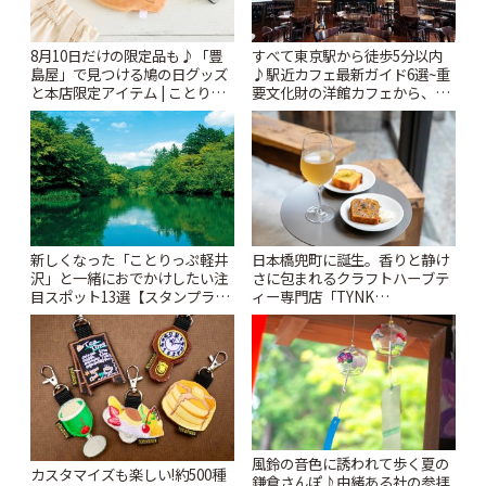
8月10日だけの限定品も♪「豊
すべて東京駅から徒歩5分以内
島屋」で見つける鳩の日グッズ
♪駅近カフェ最新ガイド6選~重
と本店限定アイテム | ことりっ
要文化財の洋館カフェから、改
ぷ
札すぐのレトロ喫茶まで~ | こと
りっぷ
新しくなった「ことりっぷ軽井
日本橋兜町に誕生。香りと静け
沢」と一緒におでかけしたい注
さに包まれるクラフトハーブテ
目スポット13選【スタンプラリ
ィー専門店「TYNK
ー開催中】 | ことりっぷ
Kabutocho」 | ことりっぷ
風鈴の音色に誘われて歩く夏の
カスタマイズも楽しい!約500種
鎌倉さんぽ♪由緒ある社の参拝