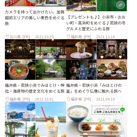
カメラを持って出かけたい。加賀
【プレゼントも♪】小浜市・おお
越前エリアの美しい景色をめぐる
い町・高浜町をめぐる♪若狭の冬
旅
グルメと歴史にふれる旅
石川県
[PR]
2022.03.25
福井県
[PR]
2021.12.10
福井県・若狭小浜でみほとけ・神
福井県・若狭小浜「みほとけの
社・海産物の歴史文化をめぐる旅
里」をめぐり仏像に触れる旅へ
福井県
[PR]
2021.10.01
福井県
[PR]
2021.09.10