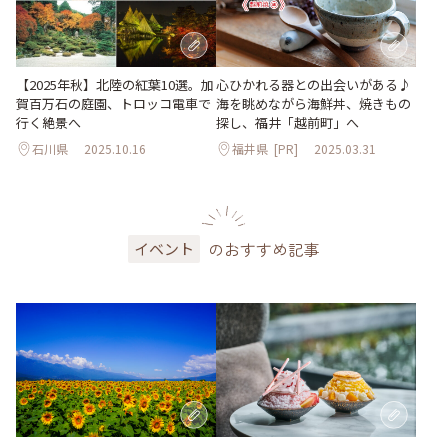
【2025年秋】北陸の紅葉10選。加
心ひかれる器との出会いがある♪
賀百万石の庭園、トロッコ電車で
海を眺めながら海鮮丼、焼きもの
行く絶景へ
探し、福井「越前町」へ
石川県
2025.10.16
福井県
[PR]
2025.03.31
のおすすめ記事
イベント