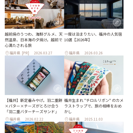
越前焼のうつわ、海鮮グルメ、天
一度は泊まりたい、福井の人気宿
然温泉、日本海の夕焼け。越前で
10選【2026年】
心満たされる旅
福井県
[PR]
2026.03.27
福井県
2026.03.26
【福井】新定番みやげ。羽二重餅
福井生まれ "チロルリボン" のカメ
×バター×チーズがとろけ合う
ラストラップで、旅の相棒をおめ
「羽二重バターチーズサンド」
かし
福井県
2026.02.22
福井県
2025.11.03