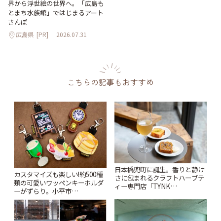
界から浮世絵の世界へ。「広島も
とまち水族館」ではじまるアート
さんぽ
広島県
[PR]
2026.07.31
こちらの記事もおすすめ
日本橋兜町に誕生。香りと静け
カスタマイズも楽しい!約500種
さに包まれるクラフトハーブテ
類の可愛いワッペンキーホルダ
ィー専門店「TYNK
ーがずらり。小平市
Kabutocho」 | ことりっぷ
「Kimamaya T&K」 | ことりっ
ぷ