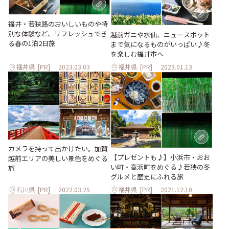
福井・若狭路のおいしいものや特
別な体験など、リフレッシュでき
越前ガニや水仙、ニュースポット
る春の1泊2日旅
まで気になるものがいっぱい♪冬
を楽しむ福井市へ
福井県
[PR]
2023.03.03
福井県
[PR]
2023.01.13
カメラを持って出かけたい。加賀
【プレゼントも♪】小浜市・おお
越前エリアの美しい景色をめぐる
い町・高浜町をめぐる♪若狭の冬
旅
グルメと歴史にふれる旅
石川県
[PR]
2022.03.25
福井県
[PR]
2021.12.10