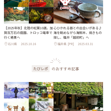
【2025年秋】北陸の紅葉10選。加
心ひかれる器との出会いがある♪
賀百万石の庭園、トロッコ電車で
海を眺めながら海鮮丼、焼きもの
行く絶景へ
探し、福井「越前町」へ
石川県
2025.10.16
福井県
[PR]
2025.03.31
のおすすめ記事
たびレポ