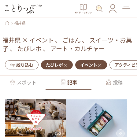
ガイド・マガジン
福井県
福井県
×
イベント
、
ごはん
、
スイーツ・お菓
子
、
たびレポ
、
アート・カルチャー
絞り込む
たびレポ
イベント
アクティビ
スポット
記事
投稿