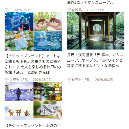
海外1エリアがリニューアル
2026.05.15
宮城県
2026.07.09
長野・浅間温泉「界 松本」がリニ
【チケットプレゼント】アートな
ューアルオープン。信州ワインと
空間ともふもふの生きものに癒や
音楽に浸るエレガントな湯宿へ
されて♪ 大人も楽しめる神戸の水
族館「átoa」と周辺さんぽ
兵庫県
[PR]
2026.08.07
長野県
[PR]
2026.08.05
【チケットプレゼント】水辺の世