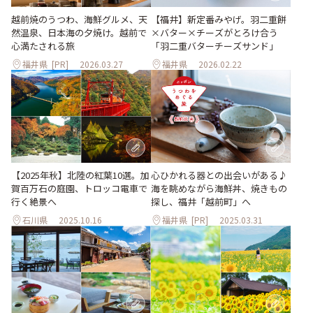
越前焼のうつわ、海鮮グルメ、天
【福井】新定番みやげ。羽二重餅
然温泉、日本海の夕焼け。越前で
×バター×チーズがとろけ合う
心満たされる旅
「羽二重バターチーズサンド」
福井県
[PR]
2026.03.27
福井県
2026.02.22
【2025年秋】北陸の紅葉10選。加
心ひかれる器との出会いがある♪
賀百万石の庭園、トロッコ電車で
海を眺めながら海鮮丼、焼きもの
行く絶景へ
探し、福井「越前町」へ
石川県
2025.10.16
福井県
[PR]
2025.03.31