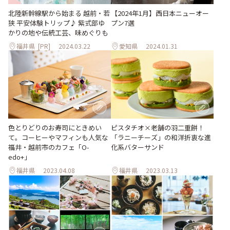
北陸新幹線駅から始まる 越前・若
【2024年1月】西日本ニューオー
狭 平安体験トリップ♪ 紫式部ゆ
プン7選
かりの地や伝統工芸、味めぐりも
福井県
[PR]
2024.03.22
愛知県
2024.01.31
色とりどりのお寿司にときめい
ピスタチオ×老舗の羽二重餅！
て。コーヒーやマフィンも人気な
「ラニーチーズ」の和洋折衷な進
福井・越前市のカフェ「O-
化系バターサンド
edo+」
福井県
2023.04.08
福井県
2023.03.13