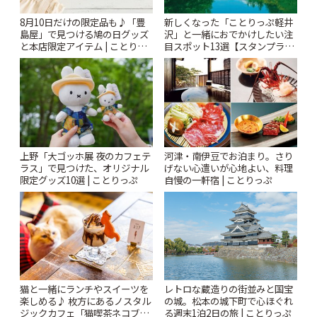
8月10日だけの限定品も♪「豊
新しくなった「ことりっぷ軽井
島屋」で見つける鳩の日グッズ
沢」と一緒におでかけしたい注
と本店限定アイテム | ことりっ
目スポット13選【スタンプラリ
ぷ
ー開催中】 | ことりっぷ
上野「大ゴッホ展 夜のカフェテ
河津・南伊豆でお泊まり。さり
ラス」で見つけた、オリジナル
げない心遣いが心地よい、料理
限定グッズ10選 | ことりっぷ
自慢の一軒宿 | ことりっぷ
猫と一緒にランチやスイーツを
レトロな蔵造りの街並みと国宝
楽しめる♪ 枚方にあるノスタル
の城。松本の城下町で心ほぐれ
ジックカフェ「猫喫茶ネコブ」
る週末1泊2日の旅 | ことりっぷ