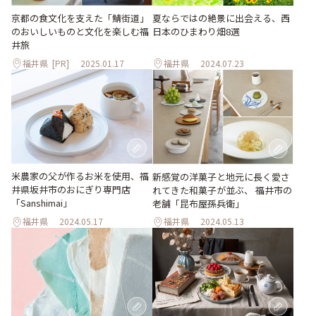
京都の食文化を支えた「鯖街道」
夏ならではの絶景に出会える、西
のおいしいものと文化を楽しむ福
日本のひまわり畑8選
井旅
福井県
[PR]
2025.01.17
福井県
2024.07.23
米農家の父が作るお米を使用、福
新感覚の洋菓子と地元に長く愛さ
井県坂井市のおにぎり専門店
れてきた和菓子が並ぶ、 福井市の
「Sanshimai」
老舗「昆布屋孫兵衛」
福井県
2024.05.17
福井県
2024.05.13