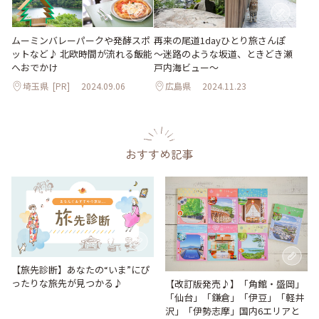
ムーミンバレーパークや発酵スポ
再来の尾道1dayひとり旅さんぽ
ットなど♪ 北欧時間が流れる飯能
～迷路のような坂道、ときどき瀬
へおでかけ
戸内海ビュー～
埼玉県
[PR]
2024.09.06
広島県
2024.11.23
おすすめ記事
【旅先診断】あなたの“いま”にぴ
ったりな旅先が見つかる♪
【改訂版発売♪】「角館・盛岡」
「仙台」「鎌倉」「伊豆」「軽井
沢」「伊勢志摩」国内6エリアと