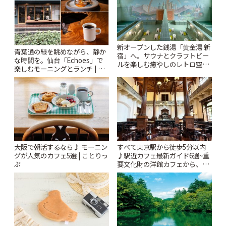
新オープンした銭湯「黄金湯 新
青葉通の緑を眺めながら、静か
宿」へ。サウナとクラフトビー
な時間を。仙台「Echoes」で
ルを楽しむ癒やしのレトロ空間
楽しむモーニングとランチ | こ
| ことりっぷ
とりっぷ
大阪で朝活するなら♪ モーニン
すべて東京駅から徒歩5分以内
グが人気のカフェ5選 | ことりっ
♪駅近カフェ最新ガイド6選~重
ぷ
要文化財の洋館カフェから、改
札すぐのレトロ喫茶まで~ | こと
りっぷ