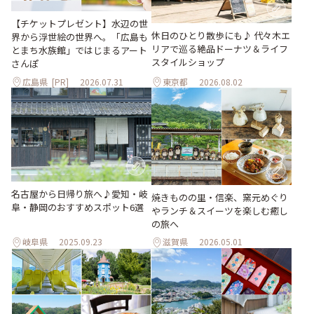
【チケットプレゼント】水辺の世
休日のひとり散歩にも♪ 代々木エ
界から浮世絵の世界へ。「広島も
リアで巡る絶品ドーナツ＆ライフ
とまち水族館」ではじまるアート
スタイルショップ
さんぽ
広島県
[PR]
2026.07.31
東京都
2026.08.02
名古屋から日帰り旅へ♪愛知・岐
焼きものの里・信楽、窯元めぐり
阜・静岡のおすすめスポット6選
やランチ＆スイーツを楽しむ癒し
の旅へ
岐阜県
2025.09.23
滋賀県
2026.05.01