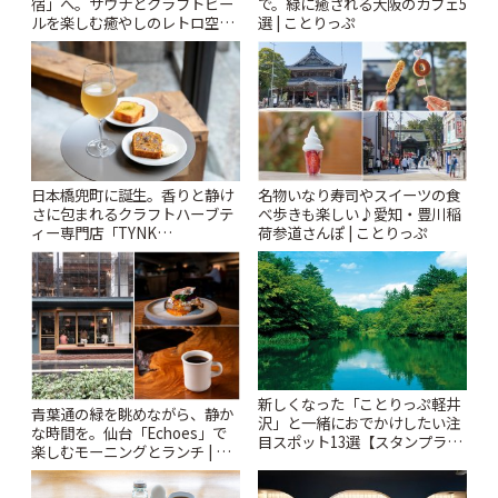
宿」へ。サウナとクラフトビー
で。緑に癒される大阪のカフェ5
ルを楽しむ癒やしのレトロ空間
選 | ことりっぷ
| ことりっぷ
日本橋兜町に誕生。香りと静け
名物いなり寿司やスイーツの食
さに包まれるクラフトハーブテ
べ歩きも楽しい♪愛知・豊川稲
ィー専門店「TYNK
荷参道さんぽ | ことりっぷ
Kabutocho」 | ことりっぷ
新しくなった「ことりっぷ軽井
青葉通の緑を眺めながら、静か
沢」と一緒におでかけしたい注
な時間を。仙台「Echoes」で
目スポット13選【スタンプラリ
楽しむモーニングとランチ | こ
ー開催中】 | ことりっぷ
とりっぷ