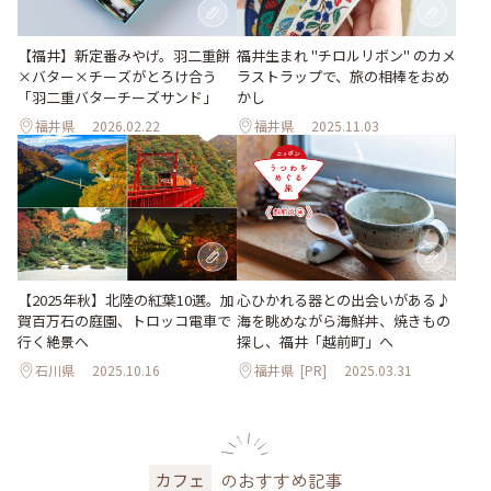
【福井】新定番みやげ。羽二重餅
福井生まれ "チロルリボン" のカメ
×バター×チーズがとろけ合う
ラストラップで、旅の相棒をおめ
「羽二重バターチーズサンド」
かし
福井県
2026.02.22
福井県
2025.11.03
【2025年秋】北陸の紅葉10選。加
心ひかれる器との出会いがある♪
賀百万石の庭園、トロッコ電車で
海を眺めながら海鮮丼、焼きもの
行く絶景へ
探し、福井「越前町」へ
石川県
2025.10.16
福井県
[PR]
2025.03.31
のおすすめ記事
カフェ