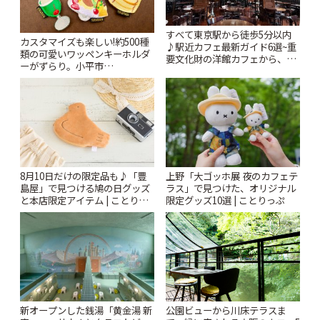
すべて東京駅から徒歩5分以内
カスタマイズも楽しい!約500種
♪駅近カフェ最新ガイド6選~重
類の可愛いワッペンキーホルダ
要文化財の洋館カフェから、改
ーがずらり。小平市
札すぐのレトロ喫茶まで~ | こと
「Kimamaya T&K」 | ことりっ
りっぷ
ぷ
8月10日だけの限定品も♪「豊
上野「大ゴッホ展 夜のカフェテ
島屋」で見つける鳩の日グッズ
ラス」で見つけた、オリジナル
と本店限定アイテム | ことりっ
限定グッズ10選 | ことりっぷ
ぷ
新オープンした銭湯「黄金湯 新
公園ビューから川床テラスま