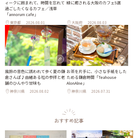
ィークに囲まれて、時間を忘れて
緑に癒される大阪のカフェ5選
過ごしたくなるカフェ／浅草
「annorum cafe」
東京都
2026.08.01
大阪府
2026.08.03
風鈴の音色に誘われて歩く夏の鎌
お茶を片手に、小さな手紙をした
倉さんぽ♪由緒ある社の参拝と老
ためる鎌倉時間「Teahouse
舗のひんやり甘味も
AlonAlne」
神奈川県
2026.08.02
神奈川県
2026.07.31
おすすめ記事