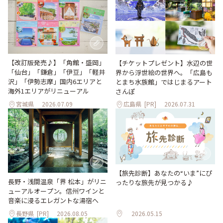
【改訂版発売♪】「角館・盛岡」
【チケットプレゼント】水辺の世
「仙台」「鎌倉」「伊豆」「軽井
界から浮世絵の世界へ。「広島も
沢」「伊勢志摩」国内6エリアと
とまち水族館」ではじまるアート
海外1エリアがリニューアル
さんぽ
宮城県
2026.07.09
広島県
[PR]
2026.07.31
【旅先診断】あなたの“いま”にぴ
長野・浅間温泉「界 松本」がリニ
ったりな旅先が見つかる♪
ューアルオープン。信州ワインと
音楽に浸るエレガントな湯宿へ
長野県
[PR]
2026.08.05
2026.05.15