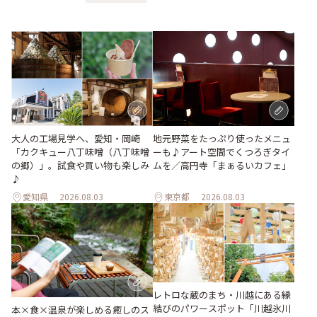
地元野菜をたっぷり使ったメニュ
大人の工場見学へ、愛知・岡崎
ーも♪アート空間でくつろぎタイ
「カクキュー八丁味噌（八丁味噌
ムを／高円寺「まぁるいカフェ」
の郷）」。試食や買い物も楽しみ
♪
愛知県
2026.08.03
東京都
2026.08.03
レトロな蔵のまち・川越にある縁
結びのパワースポット「川越氷川
本×食×温泉が楽しめる癒しのス