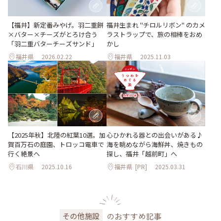
【福井】新定番みやげ。羽二重餅
福井生まれ "チロルリボン" のカメ
×バター×チーズがとろけ合う
ラストラップで、旅の相棒をおめ
「羽二重バターチーズサンド」
かし
福井県
2026.02.22
福井県
2025.11.03
【2025年秋】北陸の紅葉10選。加
心ひかれる器との出会いがある♪
賀百万石の庭園、トロッコ電車で
海を眺めながら海鮮丼、焼きもの
行く絶景へ
探し、福井「越前町」へ
石川県
2025.10.16
福井県
[PR]
2025.03.31
のおすすめ記事
その他施設