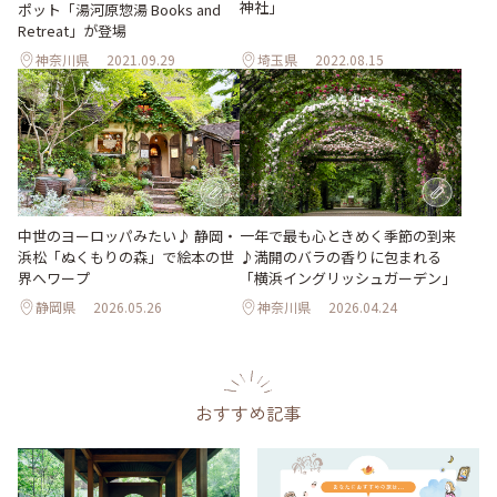
神社」
ポット「湯河原惣湯 Books and
Retreat」が登場
神奈川県
2021.09.29
埼玉県
2022.08.15
中世のヨーロッパみたい♪ 静岡・
一年で最も心ときめく季節の到来
浜松「ぬくもりの森」で絵本の世
♪満開のバラの香りに包まれる
界へワープ
「横浜イングリッシュガーデン」
静岡県
2026.05.26
神奈川県
2026.04.24
おすすめ記事