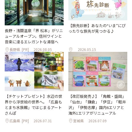
【旅先診断】あなたの“いま”にぴ
長野・浅間温泉「界 松本」がリニ
ったりな旅先が見つかる♪
ューアルオープン。信州ワインと
音楽に浸るエレガントな湯宿へ
長野県
[PR]
2026.08.05
2026.05.15
【改訂版発売♪】「角館・盛岡」
【チケットプレゼント】水辺の世
「仙台」「鎌倉」「伊豆」「軽井
界から浮世絵の世界へ。「広島も
沢」「伊勢志摩」国内6エリアと
とまち水族館」ではじまるアート
海外1エリアがリニューアル
さんぽ
広島県
[PR]
2026.07.31
宮城県
2026.07.09