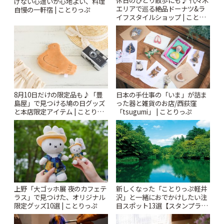
休日のひとり散歩にも♪ 代々木
げない心遣いが心地よい、料理
エリアで巡る絶品ドーナツ&ラ
自慢の一軒宿 | ことりっぷ
イフスタイルショップ | ことり
っぷ
8月10日だけの限定品も♪「豊
日本の手仕事の「いま」が詰ま
島屋」で見つける鳩の日グッズ
った器と雑貨のお店/西荻窪
と本店限定アイテム | ことりっ
「tsugumi」 | ことりっぷ
ぷ
上野「大ゴッホ展 夜のカフェテ
新しくなった「ことりっぷ軽井
ラス」で見つけた、オリジナル
沢」と一緒におでかけしたい注
限定グッズ10選 | ことりっぷ
目スポット13選【スタンプラリ
ー開催中】 | ことりっぷ