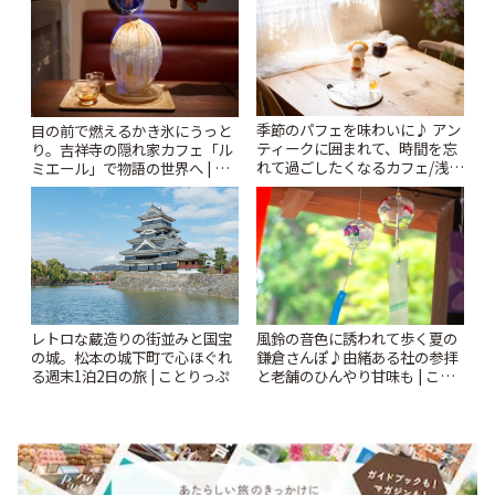
季節のパフェを味わいに♪ アン
目の前で燃えるかき氷にうっと
ティークに囲まれて、時間を忘
り。吉祥寺の隠れ家カフェ「ル
れて過ごしたくなるカフェ/浅草
ミエール」で物語の世界へ | こ
「annorum cafe」 | ことりっぷ
とりっぷ
風鈴の音色に誘われて歩く夏の
レトロな蔵造りの街並みと国宝
鎌倉さんぽ♪由緒ある社の参拝
の城。松本の城下町で心ほぐれ
と老舗のひんやり甘味も | こと
る週末1泊2日の旅 | ことりっぷ
りっぷ