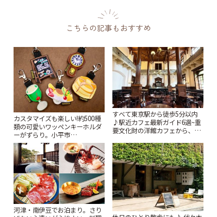
こちらの記事もおすすめ
すべて東京駅から徒歩5分以内
カスタマイズも楽しい!約500種
♪駅近カフェ最新ガイド6選~重
類の可愛いワッペンキーホルダ
要文化財の洋館カフェから、改
ーがずらり。小平市
札すぐのレトロ喫茶まで~ | こと
「Kimamaya T&K」 | ことりっ
りっぷ
ぷ
河津・南伊豆でお泊まり。さり