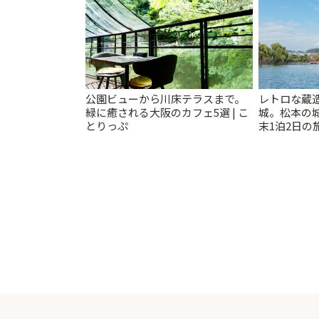
公園ビューから川床テラスまで。
レトロな蔵
緑に癒される大阪のカフェ5選 | こ
城。松本の
とりっぷ
末1泊2日の旅