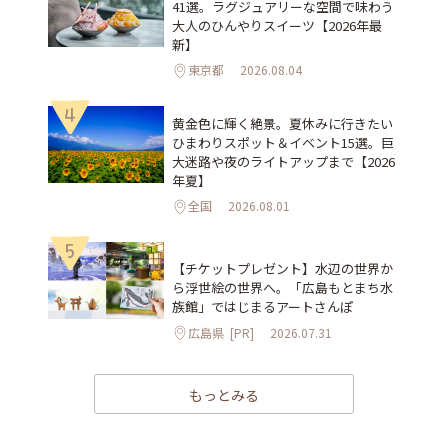
41選。ラグジュアリーな空間で味わう
大人のひんやりスイーツ【2026年最
新】
東京都
2026.08.04
4
黄金色に輝く絶景。夏休みに行きたい
ひまわりスポット＆イベント15選。巨
大迷路や夜のライトアップまで【2026
年夏】
全国
2026.08.01
5
【チケットプレゼント】水辺の世界か
ら浮世絵の世界へ。「広島もとまち水
族館」ではじまるアートさんぽ
広島県
[PR]
2026.07.31
もっとみる