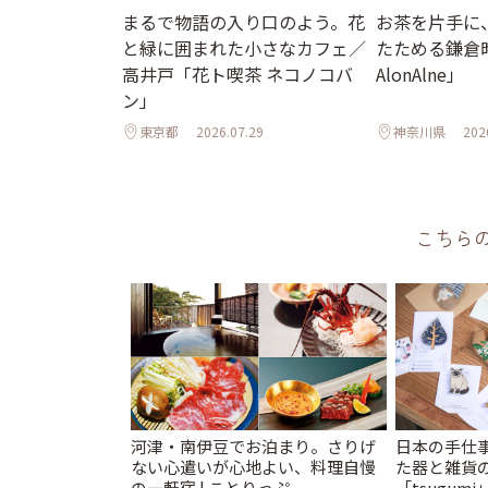
まるで物語の入り口のよう。花
お茶を片手に
と緑に囲まれた小さなカフェ／
たためる鎌倉時間
高井戸「花ト喫茶 ネコノコバ
AlonAlne」
ン」
東京都
2026.07.29
神奈川県
202
こちら
河津・南伊豆でお泊まり。さりげ
日本の手仕
ない心遣いが心地よい、料理自慢
た器と雑貨
の一軒宿 | ことりっぷ
「tsugumi