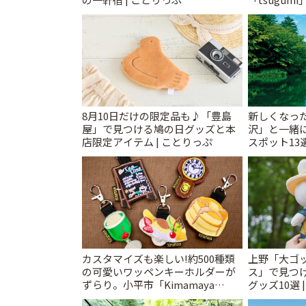
8月10日だけの限定品も♪「豊島
新しくなっ
屋」で見つける鳩の日グッズと本
沢」と一緒
店限定アイテム | ことりっぷ
スポット13
催中】 | こ
カスタマイズも楽しい!約500種類
上野「大ゴ
の可愛いワッペンキーホルダーが
ス」で見つ
ずらり。小平市「Kimamaya
グッズ10選 
T&K」 | ことりっぷ