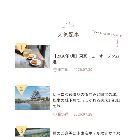
人気記事
1
【2026年7月】東京ニューオープン23
選
東京都
2026.07.30
2
レトロな蔵造りの街並みと国宝の城。
松本の城下町で心ほぐれる週末1泊2日
の旅
長野県
2026.07.28
3
夏のご褒美に♪東京ホテル限定かき氷