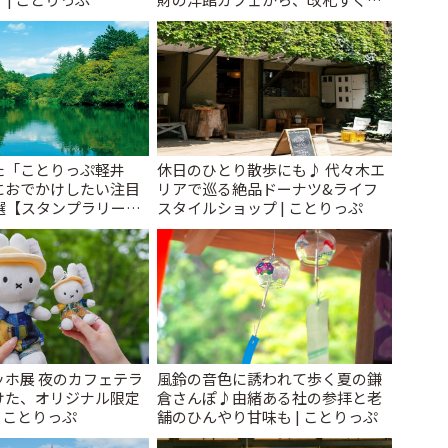
レトロ喫茶まで~ | ことりっぷ
た「ことりっぷ軽井
休日のひとり散歩にも♪ 代々木エ
におでかけしたい注目
リアで巡る絶品ドーナツ&ライフ
選【スタンプラリー開
スタイルショップ | ことりっぷ
とりっぷ
ッホ展 夜のカフェテラ
風鈴の音色に誘われて歩く夏の鎌
けた、オリジナル限定
倉さんぽ♪由緒ある社の参拝と老
| ことりっぷ
舗のひんやり甘味も | ことりっぷ