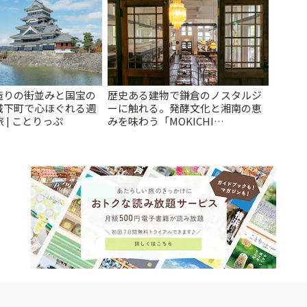
造りの街並みと国宝の
歴史ある建物で鎌倉のノスタルジ
城下町で心ほぐれる週
ーに触れる。発酵文化と湘南の恵
 | ことりっぷ
みを味わう「MOKICHI
KAMAKURA」 | ことりっぷ