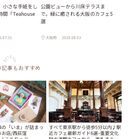
、小さな手紙をし
公園ビューから川床テラスま
「Teahouse
で。緑に癒される大阪のカフェ5
選
6.07.31
大阪府
2026.08.03
の記事もおすすめ
事の「いま」が詰まっ
すべて東京駅から徒歩5分以内♪駅
のお店/西荻窪
近カフェ最新ガイド6選~重要文化
」 | ことりっぷ
財の洋館カフェから、改札すぐの