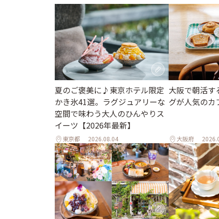
夏のご褒美に♪東京ホテル限定
大阪で朝活す
かき氷41選。ラグジュアリーな
グが人気のカ
空間で味わう大人のひんやりス
イーツ【2026年最新】
東京都
2026.08.04
大阪府
2026.