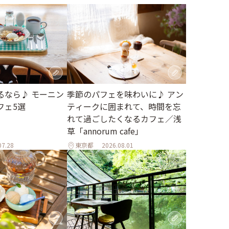
季節のパフェを味わいに♪ アン
るなら♪ モーニン
ティークに囲まれて、時間を忘
フェ5選
れて過ごしたくなるカフェ／浅
草「annorum cafe」
07.28
東京都
2026.08.01