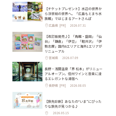
【チケットプレゼント】水辺の世界か
ら浮世絵の世界へ。「広島もとまち水
族館」ではじまるアートさんぽ
広島県
[PR]
2026.07.31
【改訂版発売♪】「角館・盛岡」「仙
台」「鎌倉」「伊豆」「軽井沢」「伊
勢志摩」国内6エリアと海外1エリアが
リニューアル
宮城県
2026.07.09
長野・浅間温泉「界 松本」がリニュー
アルオープン。信州ワインと音楽に浸
るエレガントな湯宿へ
長野県
[PR]
2026.08.05
【旅先診断】あなたの“いま”にぴった
りな旅先が見つかる♪
2026.05.15