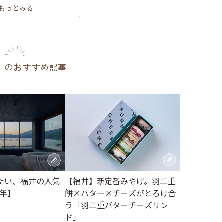
もっとみる
のおすすめ記事
たい、福井の人気
【福井】新定番みやげ。羽二重
6年】
餅×バター×チーズがとろけ合
う「羽二重バターチーズサン
ド」