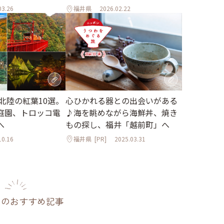
03.26
福井県
2026.02.22
】北陸の紅葉10選。
心ひかれる器との出会いがある
庭園、トロッコ電
♪海を眺めながら海鮮丼、焼き
へ
もの探し、福井「越前町」へ
10.16
福井県
[PR]
2025.03.31
のおすすめ記事