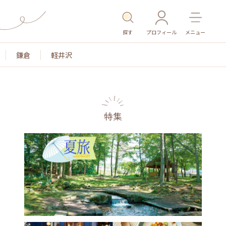
探す
プロフィール
メニュー
鎌倉
軽井沢
特集
名所・旧跡
温泉・スパ
その他施設
ごはん
カ