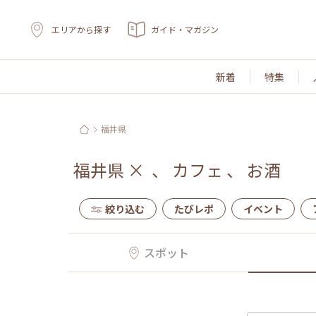
エリアから探す
ガイド・マガジン
新着
特集
福井県
福井県
×
、
カフェ
、
お酒
絞り込む
たびレポ
イベント
スポット