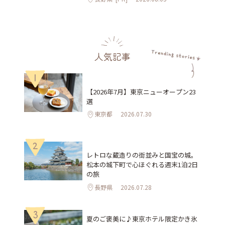
人気記事
1
【2026年7月】東京ニューオープン23
選
東京都
2026.07.30
2
レトロな蔵造りの街並みと国宝の城。
松本の城下町で心ほぐれる週末1泊2日
の旅
長野県
2026.07.28
3
夏のご褒美に♪東京ホテル限定かき氷