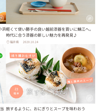
小浜
軽くて使い勝手の良い越前漆器を買いに鯖江へ。
時代に合う漆器の新しい魅力を再発見♪
福井県
2020.10.24
旅するように、おにぎりとスープを味わおう
当