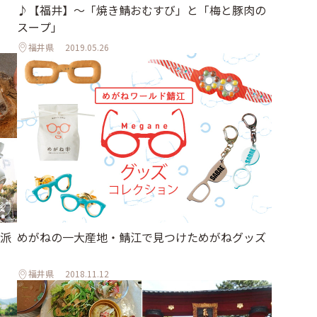
♪【福井】〜「焼き鯖おむすび」と「梅と豚肉の
スープ」
福井県
2019.05.26
派
めがねの一大産地・鯖江で見つけためがねグッズ
福井県
2018.11.12