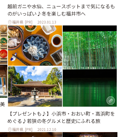
越前ガニや水仙、ニュースポットまで気になるも
のがいっぱい♪冬を楽しむ福井市へ
福井県
[PR]
2023.01.13
美
【プレゼントも♪】小浜市・おおい町・高浜町を
めぐる♪若狭の冬グルメと歴史にふれる旅
福井県
[PR]
2021.12.10