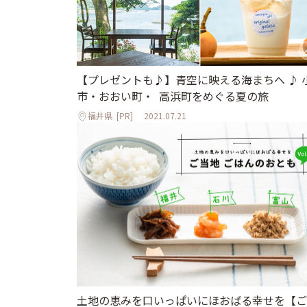
【プレゼントも♪】青空に映える海まちへ ♪ 
市・おおい町・ 高浜町をめぐる夏の旅
福井県
[PR]
2021.07.21
土地の恵みを口いっぱいにほおばる幸せを【ご