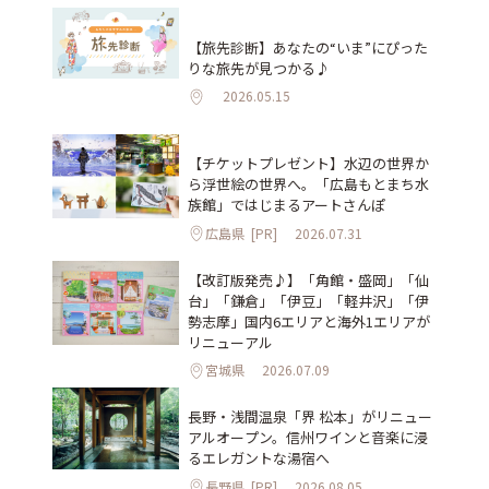
【旅先診断】あなたの“いま”にぴった
りな旅先が見つかる♪
2026.05.15
【チケットプレゼント】水辺の世界か
ら浮世絵の世界へ。「広島もとまち水
族館」ではじまるアートさんぽ
広島県
[PR]
2026.07.31
【改訂版発売♪】「角館・盛岡」「仙
台」「鎌倉」「伊豆」「軽井沢」「伊
勢志摩」国内6エリアと海外1エリアが
リニューアル
宮城県
2026.07.09
長野・浅間温泉「界 松本」がリニュー
アルオープン。信州ワインと音楽に浸
るエレガントな湯宿へ
長野県
[PR]
2026.08.05