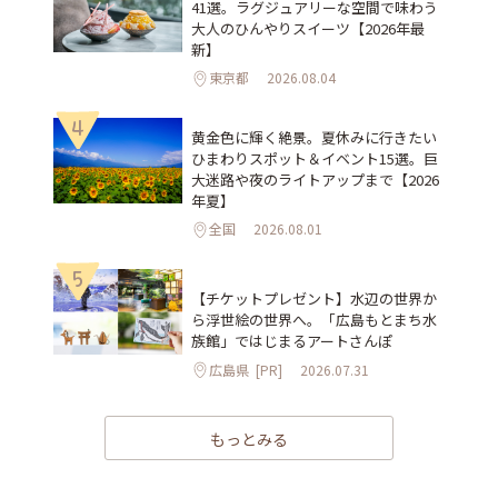
41選。ラグジュアリーな空間で味わう
大人のひんやりスイーツ【2026年最
新】
東京都
2026.08.04
4
黄金色に輝く絶景。夏休みに行きたい
ひまわりスポット＆イベント15選。巨
大迷路や夜のライトアップまで【2026
年夏】
全国
2026.08.01
5
【チケットプレゼント】水辺の世界か
ら浮世絵の世界へ。「広島もとまち水
族館」ではじまるアートさんぽ
広島県
[PR]
2026.07.31
もっとみる