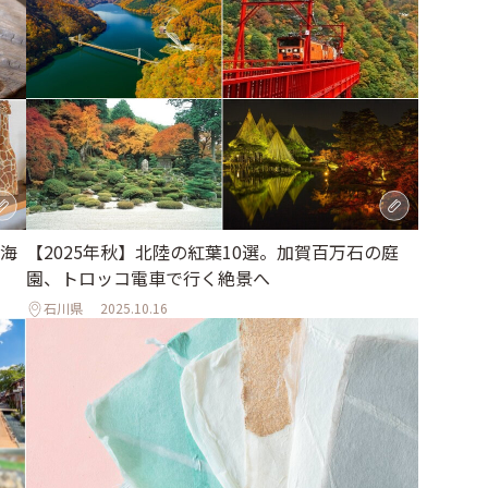
海
【2025年秋】北陸の紅葉10選。加賀百万石の庭
園、トロッコ電車で行く絶景へ
石川県
2025.10.16