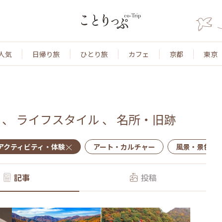
人気
日帰り旅
ひとり旅
カフェ
京都
東京
、
ライフスタイル
、
名所・旧跡
アクティビティ・体験
アート・カルチャー
風景・景色
記事
投稿