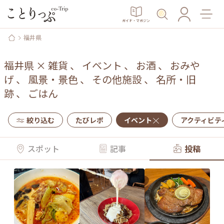
ガイド・マガジン
福井県
福井県
×
雑貨
、
イベント
、
お酒
、
おみや
げ
、
風景・景色
、
その他施設
、
名所・旧
跡
、
ごはん
絞り込む
たびレポ
イベント
アクティビテ
スポット
記事
投稿