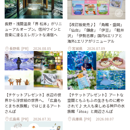
長野・浅間温泉「界 松本」がリニ
【改訂版発売♪】「角館・盛岡」
ューアルオープン。信州ワインと
「仙台」「鎌倉」「伊豆」「軽井
音楽に浸るエレガントな湯宿へ
沢」「伊勢志摩」国内6エリアと
海外1エリアがリニューアル
長野県
[PR]
2026.08.05
宮城県
2026.07.09
【チケットプレゼント】水辺の世
【チケットプレゼント】アートな
界から浮世絵の世界へ。「広島も
空間ともふもふの生きものに癒や
とまち水族館」ではじまるアート
されて♪ 大人も楽しめる神戸の水
さんぽ
族館「átoa」と周辺さんぽ
広島県
[PR]
2026.07.31
兵庫県
[PR]
2026.08.07