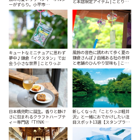
と本店限定アイテム | ことりっ
ーがずらり。小平市
ぷ
「Kimamaya T&K」 | ことりっ
ぷ
風鈴の音色に誘われて歩く夏の
キュートなミニチュアに思わず
鎌倉さんぽ♪由緒ある社の参拝
夢中♪鎌倉「イクスタン」で出
と老舗のひんやり甘味も | こと
会う小さな世界 | ことりっぷ
りっぷ
日本橋兜町に誕生。香りと静け
新しくなった「ことりっぷ軽井
さに包まれるクラフトハーブテ
沢」と一緒におでかけしたい注
ィー専門店「TYNK
目スポット13選【スタンプラリ
Kabutocho」 | ことりっぷ
ー開催中】 | ことりっぷ