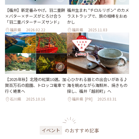
【福井】新定番みやげ。羽二重餅
福井生まれ "チロルリボン" のカメ
×バター×チーズがとろけ合う
ラストラップで、旅の相棒をおめ
「羽二重バターチーズサンド」
かし
福井県
2026.02.22
福井県
2025.11.03
【2025年秋】北陸の紅葉10選。加
心ひかれる器との出会いがある♪
賀百万石の庭園、トロッコ電車で
海を眺めながら海鮮丼、焼きもの
行く絶景へ
探し、福井「越前町」へ
石川県
2025.10.16
福井県
[PR]
2025.03.31
のおすすめ記事
イベント