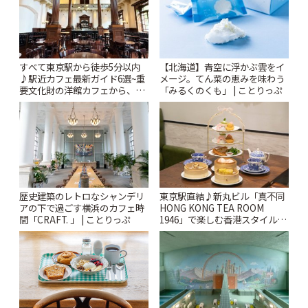
すべて東京駅から徒歩5分以内
【北海道】青空に浮かぶ雲をイ
♪駅近カフェ最新ガイド6選~重
メージ。てん菜の恵みを味わう
要文化財の洋館カフェから、改
「みるくのくも」 | ことりっぷ
札すぐのレトロ喫茶まで~ | こと
りっぷ
歴史建築のレトロなシャンデリ
東京駅直結♪新丸ビル「真不同
アの下で過ごす横浜のカフェ時
HONG KONG TEA ROOM
間「CRAFT. 」 | ことりっぷ
1946」で楽しむ香港スタイルの
アフタヌーンティー | ことりっ
ぷ