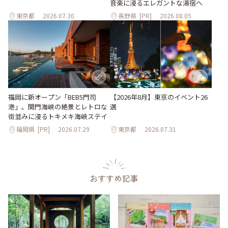
音楽に浸るエレガントな湯宿へ
東京都
2026.07.30
長野県
[PR]
2026.08.05
【2026年8月】東京のイベント26
福岡に新オープン「BEB5門司
選
港」。関門海峡の絶景とレトロな
街並みに浸るトキメキ海峡ステイ
福岡県
[PR]
2026.07.29
東京都
2026.07.31
おすすめ記事