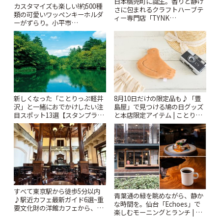
日本橋兜町に誕生。香りと静け
カスタマイズも楽しい!約500種
さに包まれるクラフトハーブテ
類の可愛いワッペンキーホルダ
ィー専門店「TYNK
ーがずらり。小平市
Kabutocho」 | ことりっぷ
「Kimamaya T&K」 | ことりっ
ぷ
新しくなった「ことりっぷ軽井
8月10日だけの限定品も♪「豊
沢」と一緒におでかけしたい注
島屋」で見つける鳩の日グッズ
目スポット13選【スタンプラリ
と本店限定アイテム | ことりっ
ー開催中】 | ことりっぷ
ぷ
すべて東京駅から徒歩5分以内
青葉通の緑を眺めながら、静か
♪駅近カフェ最新ガイド6選~重
な時間を。仙台「Echoes」で
要文化財の洋館カフェから、改
楽しむモーニングとランチ | こ
札すぐのレトロ喫茶まで~ | こと