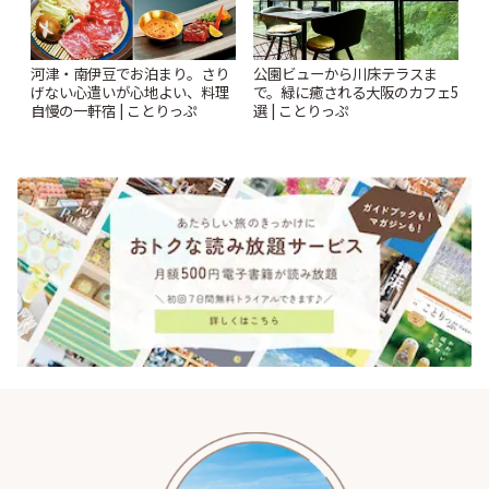
河津・南伊豆でお泊まり。さり
公園ビューから川床テラスま
げない心遣いが心地よい、料理
で。緑に癒される大阪のカフェ5
自慢の一軒宿 | ことりっぷ
選 | ことりっぷ