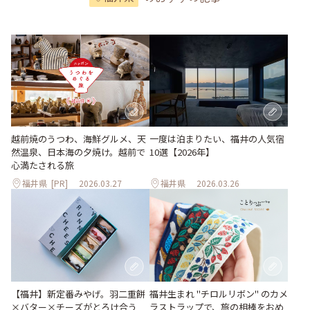
越前焼のうつわ、海鮮グルメ、天
一度は泊まりたい、福井の人気宿
然温泉、日本海の夕焼け。越前で
10選【2026年】
心満たされる旅
福井県
[PR]
2026.03.27
福井県
2026.03.26
【福井】新定番みやげ。羽二重餅
福井生まれ "チロルリボン" のカメ
×バター×チーズがとろけ合う
ラストラップで、旅の相棒をおめ