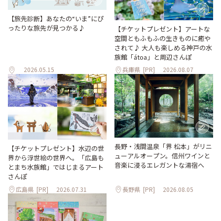
【旅先診断】あなたの“いま”にぴ
ったりな旅先が見つかる♪
【チケットプレゼント】アートな
空間ともふもふの生きものに癒や
されて♪ 大人も楽しめる神戸の水
族館「átoa」と周辺さんぽ
2026.05.15
兵庫県
[PR]
2026.08.07
長野・浅間温泉「界 松本」がリニ
【チケットプレゼント】水辺の世
ューアルオープン。信州ワインと
界から浮世絵の世界へ。「広島も
音楽に浸るエレガントな湯宿へ
とまち水族館」ではじまるアート
さんぽ
広島県
[PR]
2026.07.31
長野県
[PR]
2026.08.05