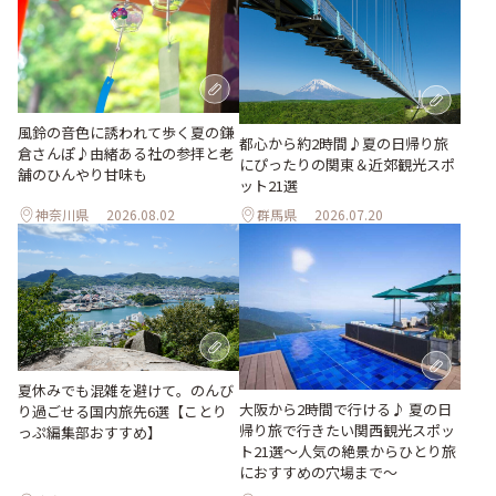
風鈴の音色に誘われて歩く夏の鎌
都心から約2時間♪夏の日帰り旅
倉さんぽ♪由緒ある社の参拝と老
にぴったりの関東＆近郊観光スポ
舗のひんやり甘味も
ット21選
神奈川県
2026.08.02
群馬県
2026.07.20
夏休みでも混雑を避けて。のんび
大阪から2時間で行ける♪ 夏の日
り過ごせる国内旅先6選【ことり
帰り旅で行きたい関西観光スポッ
っぷ編集部おすすめ】
ト21選～人気の絶景からひとり旅
におすすめの穴場まで～