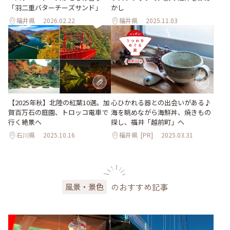
「羽二重バターチーズサンド」
かし
福井県
2026.02.22
福井県
2025.11.03
【2025年秋】北陸の紅葉10選。加
心ひかれる器との出会いがある♪
賀百万石の庭園、トロッコ電車で
海を眺めながら海鮮丼、焼きもの
行く絶景へ
探し、福井「越前町」へ
石川県
2025.10.16
福井県
[PR]
2025.03.31
のおすすめ記事
風景・景色