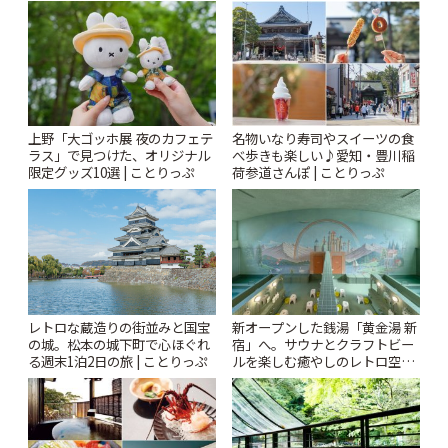
とりっぷ
りっぷ
上野「大ゴッホ展 夜のカフェテ
名物いなり寿司やスイーツの食
ラス」で見つけた、オリジナル
べ歩きも楽しい♪愛知・豊川稲
限定グッズ10選 | ことりっぷ
荷参道さんぽ | ことりっぷ
レトロな蔵造りの街並みと国宝
新オープンした銭湯「黄金湯 新
の城。松本の城下町で心ほぐれ
宿」へ。サウナとクラフトビー
る週末1泊2日の旅 | ことりっぷ
ルを楽しむ癒やしのレトロ空間
| ことりっぷ