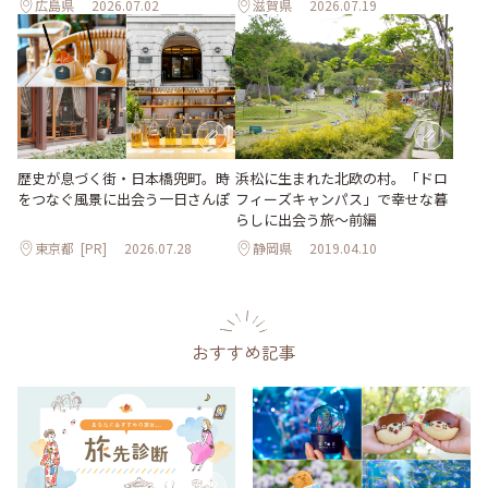
広島県
2026.07.02
滋賀県
2026.07.19
歴史が息づく街・日本橋兜町。時
浜松に生まれた北欧の村。「ドロ
をつなぐ風景に出会う一日さんぽ
フィーズキャンパス」で幸せな暮
らしに出会う旅～前編
東京都
[PR]
2026.07.28
静岡県
2019.04.10
おすすめ記事