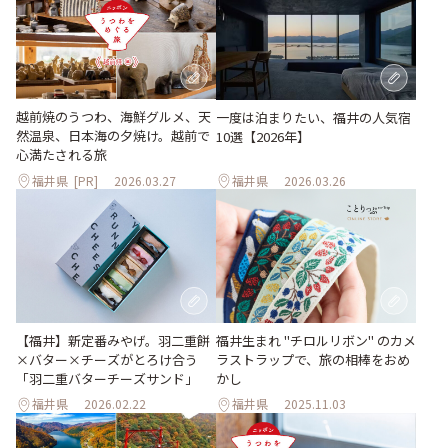
越前焼のうつわ、海鮮グルメ、天
一度は泊まりたい、福井の人気宿
然温泉、日本海の夕焼け。越前で
10選【2026年】
心満たされる旅
福井県
[PR]
2026.03.27
福井県
2026.03.26
【福井】新定番みやげ。羽二重餅
福井生まれ "チロルリボン" のカメ
×バター×チーズがとろけ合う
ラストラップで、旅の相棒をおめ
「羽二重バターチーズサンド」
かし
福井県
2026.02.22
福井県
2025.11.03