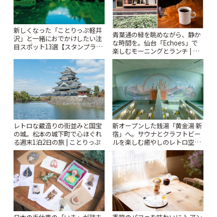
新しくなった「ことりっぷ軽井
青葉通の緑を眺めながら、静か
沢」と一緒におでかけしたい注
な時間を。仙台「Echoes」で
目スポット13選【スタンプラリ
楽しむモーニングとランチ | こ
ー開催中】 | ことりっぷ
とりっぷ
レトロな蔵造りの街並みと国宝
新オープンした銭湯「黄金湯 新
の城。松本の城下町で心ほぐれ
宿」へ。サウナとクラフトビー
る週末1泊2日の旅 | ことりっぷ
ルを楽しむ癒やしのレトロ空間
| ことりっぷ
日本の手仕事の「いま」が詰ま
季節のパフェを味わいに♪ アン