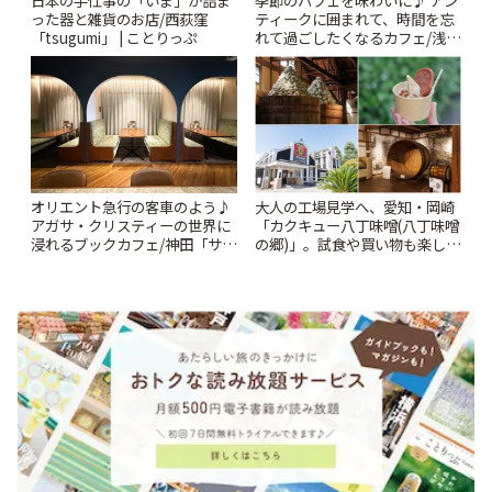
った器と雑貨のお店/西荻窪
ティークに囲まれて、時間を忘
「tsugumi」 | ことりっぷ
れて過ごしたくなるカフェ/浅草
「annorum cafe」 | ことりっぷ
オリエント急行の客車のよう♪
大人の工場見学へ、愛知・岡崎
アガサ・クリスティーの世界に
「カクキュー八丁味噌(八丁味噌
浸れるブックカフェ/神田「サロ
の郷)」。試食や買い物も楽しみ
ンクリスティ」 | ことりっぷ
♪ | ことりっぷ