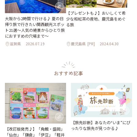
【プレゼントも♪】おいしくて希
大阪から2時間で行ける♪ 夏の日
少な和紅茶の産地、鹿児島をめぐ
帰り旅で行きたい関西観光スポッ
る旅
ト21選～人気の絶景からひとり旅
におすすめの穴場まで～
滋賀県
2026.07.19
鹿児島県
[PR]
2024.04.30
おすすめ記事
【旅先診断】あなたの“いま”にぴ
ったりな旅先が見つかる♪
【改訂版発売♪】「角館・盛岡」
「仙台」「鎌倉」「伊豆」「軽井