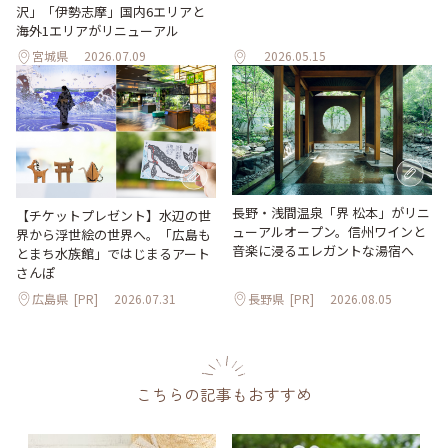
沢」「伊勢志摩」国内6エリアと
海外1エリアがリニューアル
宮城県
2026.07.09
2026.05.15
長野・浅間温泉「界 松本」がリニ
【チケットプレゼント】水辺の世
ューアルオープン。信州ワインと
界から浮世絵の世界へ。「広島も
音楽に浸るエレガントな湯宿へ
とまち水族館」ではじまるアート
さんぽ
広島県
[PR]
2026.07.31
長野県
[PR]
2026.08.05
こちらの記事もおすすめ