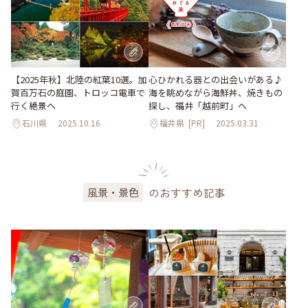
【2025年秋】北陸の紅葉10選。加
心ひかれる器との出会いがある♪
賀百万石の庭園、トロッコ電車で
海を眺めながら海鮮丼、焼きもの
行く絶景へ
探し、福井「越前町」へ
石川県
2025.10.16
福井県
[PR]
2025.03.31
のおすすめ記事
風景・景色