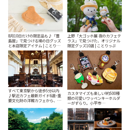
8月10日だけの限定品も♪「豊
上野「大ゴッホ展 夜のカフェテ
島屋」で見つける鳩の日グッズ
ラス」で見つけた、オリジナル
と本店限定アイテム | ことりっ
限定グッズ10選 | ことりっぷ
ぷ
すべて東京駅から徒歩5分以内
カスタマイズも楽しい!約500種
♪駅近カフェ最新ガイド6選~重
類の可愛いワッペンキーホルダ
要文化財の洋館カフェから、改
ーがずらり。小平市
札すぐのレトロ喫茶まで~ | こと
「Kimamaya T&K」 | ことりっ
りっぷ
ぷ