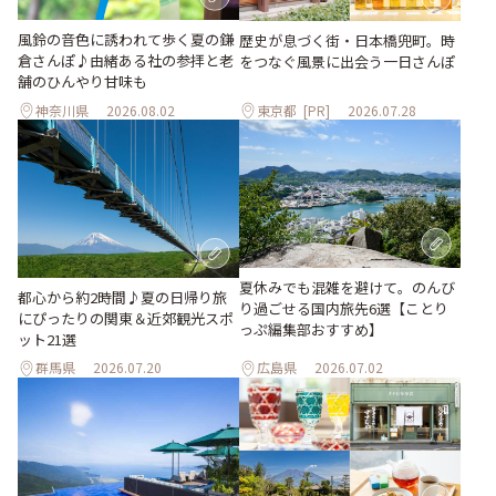
風鈴の音色に誘われて歩く夏の鎌
歴史が息づく街・日本橋兜町。時
倉さんぽ♪由緒ある社の参拝と老
をつなぐ風景に出会う一日さんぽ
舗のひんやり甘味も
神奈川県
2026.08.02
東京都
[PR]
2026.07.28
夏休みでも混雑を避けて。のんび
都心から約2時間♪夏の日帰り旅
り過ごせる国内旅先6選【ことり
にぴったりの関東＆近郊観光スポ
っぷ編集部おすすめ】
ット21選
群馬県
2026.07.20
広島県
2026.07.02