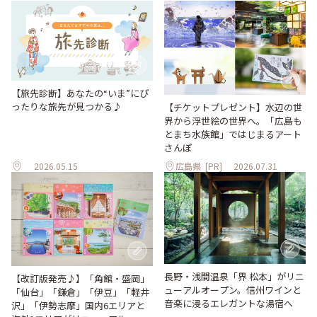
【旅先診断】あなたの“いま”にぴ
ったりな旅先が見つかる♪
【チケットプレゼント】水辺の世
界から浮世絵の世界へ。「広島も
とまち水族館」ではじまるアート
さんぽ
2026.05.15
広島県
[PR]
2026.07.31
長野・浅間温泉「界 松本」がリニ
【改訂版発売♪】「角館・盛岡」
ューアルオープン。信州ワインと
「仙台」「鎌倉」「伊豆」「軽井
音楽に浸るエレガントな湯宿へ
沢」「伊勢志摩」国内6エリアと