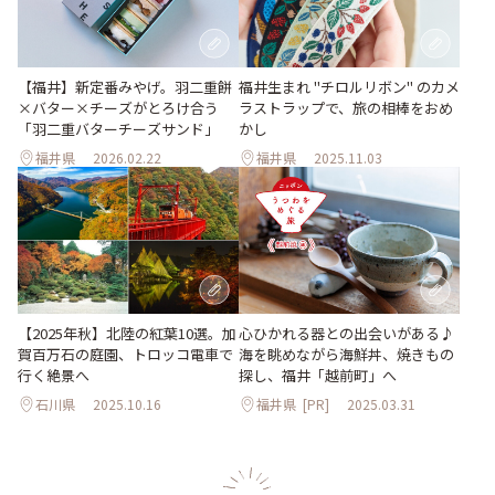
【福井】新定番みやげ。羽二重餅
福井生まれ "チロルリボン" のカメ
×バター×チーズがとろけ合う
ラストラップで、旅の相棒をおめ
「羽二重バターチーズサンド」
かし
福井県
2026.02.22
福井県
2025.11.03
【2025年秋】北陸の紅葉10選。加
心ひかれる器との出会いがある♪
賀百万石の庭園、トロッコ電車で
海を眺めながら海鮮丼、焼きもの
行く絶景へ
探し、福井「越前町」へ
石川県
2025.10.16
福井県
[PR]
2025.03.31