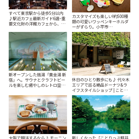
すべて東京駅から徒歩5分以内
カスタマイズも楽しい!約500種
♪駅近カフェ最新ガイド6選~重
類の可愛いワッペンキーホルダ
要文化財の洋館カフェから、改
ーがずらり。小平市
札すぐのレトロ喫茶まで~ | こと
「Kimamaya T&K」 | ことりっ
りっぷ
ぷ
新オープンした銭湯「黄金湯 新
休日のひとり散歩にも♪ 代々木
宿」へ。サウナとクラフトビー
エリアで巡る絶品ドーナツ&ラ
ルを楽しむ癒やしのレトロ空間
イフスタイルショップ | ことり
| ことりっぷ
っぷ
大阪で朝活するなら♪ モーニン
新しくなった「ことりっぷ軽井