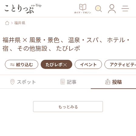
ガイド・マガジン
福井県
福井県
×
風景・景色
、
温泉・スパ
、
ホテル・
宿
、
その他施設
、
たびレポ
絞り込む
たびレポ
イベント
アクティビテ
スポット
記事
投稿
もっとみる