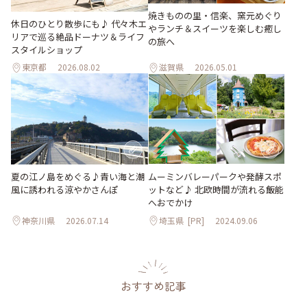
焼きものの里・信楽、窯元めぐり
休日のひとり散歩にも♪ 代々木エ
やランチ＆スイーツを楽しむ癒し
リアで巡る絶品ドーナツ＆ライフ
の旅へ
スタイルショップ
東京都
2026.08.02
滋賀県
2026.05.01
夏の江ノ島をめぐる♪青い海と潮
ムーミンバレーパークや発酵スポ
風に誘われる涼やかさんぽ
ットなど♪ 北欧時間が流れる飯能
へおでかけ
神奈川県
2026.07.14
埼玉県
[PR]
2024.09.06
おすすめ記事