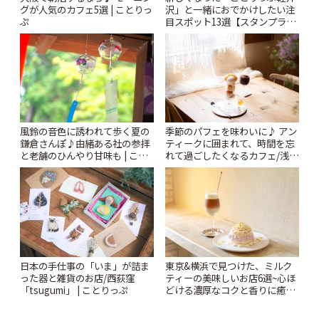
グが人気のカフェ5選 | ことりっ
沢」と一緒におでかけしたい注
ぷ
目スポット13選【スタンプラリ
ー開催中】 | ことりっぷ
風鈴の音色に誘われて歩く夏の
季節のパフェを味わいに♪ アン
鎌倉さんぽ♪由緒ある社の参拝
ティークに囲まれて、時間を忘
と老舗のひんやり甘味も | こと
れて過ごしたくなるカフェ/浅草
りっぷ
「annorum cafe」 | ことりっぷ
日本の手仕事の「いま」が詰ま
東京&横浜で見つけた、ミルク
った器と雑貨のお店/西荻窪
ティーの美味しいお店6選~心ほ
「tsugumi」 | ことりっぷ
どける濃厚なコクと香りに癒や
されるティータイム~ | ことりっ
ぷ