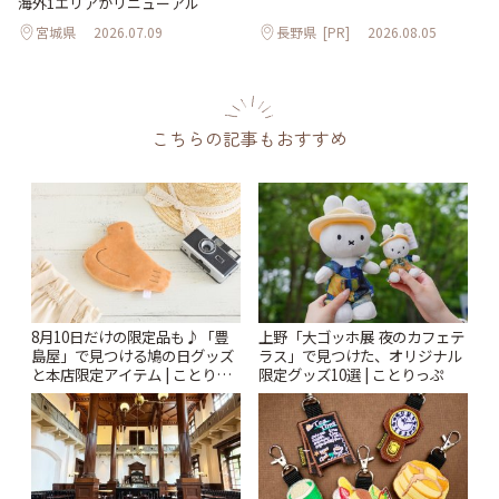
海外1エリアがリニューアル
宮城県
2026.07.09
長野県
[PR]
2026.08.05
こちらの記事もおすすめ
8月10日だけの限定品も♪「豊
上野「大ゴッホ展 夜のカフェテ
島屋」で見つける鳩の日グッズ
ラス」で見つけた、オリジナル
と本店限定アイテム | ことりっ
限定グッズ10選 | ことりっぷ
ぷ