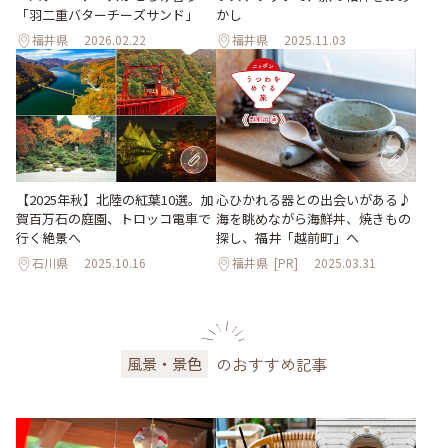
「羽二重バターチーズサンド」
かし
福井県
2026.02.22
福井県
2025.11.03
【2025年秋】北陸の紅葉10選。加
心ひかれる器との出会いがある♪
賀百万石の庭園、トロッコ電車で
海を眺めながら海鮮丼、焼きもの
行く絶景へ
探し、福井「越前町」へ
石川県
2025.10.16
福井県
[PR]
2025.03.31
のおすすめ記事
風景・景色