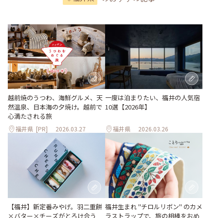
越前焼のうつわ、海鮮グルメ、天
一度は泊まりたい、福井の人気宿
然温泉、日本海の夕焼け。越前で
10選【2026年】
心満たされる旅
福井県
[PR]
2026.03.27
福井県
2026.03.26
【福井】新定番みやげ。羽二重餅
福井生まれ "チロルリボン" のカメ
×バター×チーズがとろけ合う
ラストラップで、旅の相棒をおめ