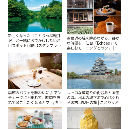
りっぷ
新しくなった「ことりっぷ軽井
青葉通の緑を眺めながら、静か
沢」と一緒におでかけしたい注
な時間を。仙台「Echoes」で
目スポット13選【スタンプラリ
楽しむモーニングとランチ | こ
ー開催中】 | ことりっぷ
とりっぷ
季節のパフェを味わいに♪ アン
レトロな蔵造りの街並みと国宝
ティークに囲まれて、時間を忘
の城。松本の城下町で心ほぐれ
れて過ごしたくなるカフェ/浅草
る週末1泊2日の旅 | ことりっぷ
「annorum cafe」 | ことりっぷ