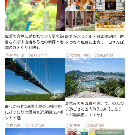
風鈴の音色に誘われて歩く夏の鎌
歴史が息づく街・日本橋兜町。時
倉さんぽ♪由緒ある社の参拝と老
をつなぐ風景に出会う一日さんぽ
舗のひんやり甘味も
神奈川県
2026.08.02
東京都
[PR]
2026.07.28
夏休みでも混雑を避けて。のんび
都心から約2時間♪夏の日帰り旅
り過ごせる国内旅先6選【ことり
にぴったりの関東＆近郊観光スポ
っぷ編集部おすすめ】
ット21選
群馬県
2026.07.20
広島県
2026.07.02