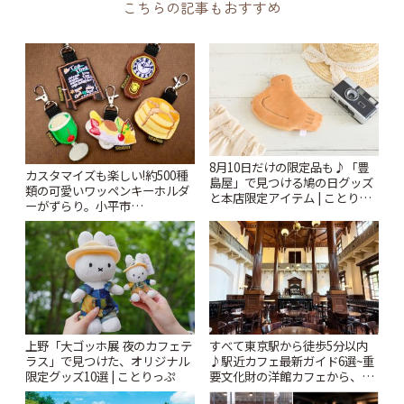
こちらの記事もおすすめ
8月10日だけの限定品も♪「豊
カスタマイズも楽しい!約500種
島屋」で見つける鳩の日グッズ
類の可愛いワッペンキーホルダ
と本店限定アイテム | ことりっ
ーがずらり。小平市
ぷ
「Kimamaya T&K」 | ことりっ
ぷ
上野「大ゴッホ展 夜のカフェテ
すべて東京駅から徒歩5分以内
ラス」で見つけた、オリジナル
♪駅近カフェ最新ガイド6選~重
限定グッズ10選 | ことりっぷ
要文化財の洋館カフェから、改
札すぐのレトロ喫茶まで~ | こと