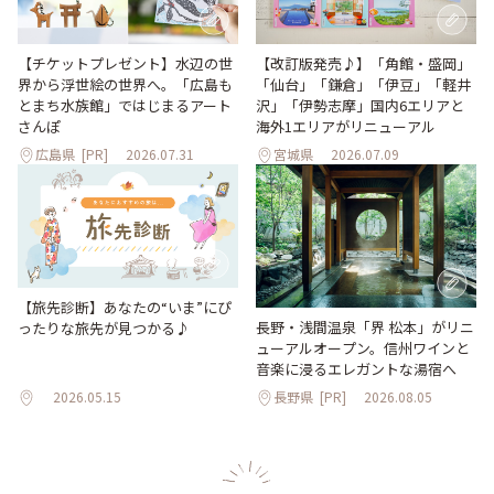
【改訂版発売♪】「角館・盛岡」
【チケットプレゼント】水辺の世
「仙台」「鎌倉」「伊豆」「軽井
界から浮世絵の世界へ。「広島も
沢」「伊勢志摩」国内6エリアと
とまち水族館」ではじまるアート
海外1エリアがリニューアル
さんぽ
広島県
[PR]
2026.07.31
宮城県
2026.07.09
【旅先診断】あなたの“いま”にぴ
長野・浅間温泉「界 松本」がリニ
ったりな旅先が見つかる♪
ューアルオープン。信州ワインと
音楽に浸るエレガントな湯宿へ
2026.05.15
長野県
[PR]
2026.08.05