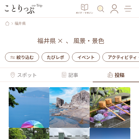
ガイド・マガジン
福井県
福井県
×
、
風景・景色
絞り込む
たびレポ
イベント
アクティビティ
スポット
記事
投稿