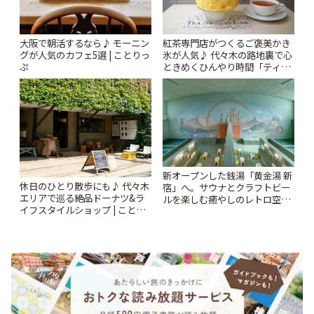
大阪で朝活するなら♪ モーニン
紅茶専門店がつくるご褒美かき
グが人気のカフェ5選 | ことりっ
氷が人気♪ 代々木の路地裏で心
ぷ
ときめくひんやり時間「ティー
スイーツ ラボ コンテナート」 |
ことりっぷ
新オープンした銭湯「黄金湯 新
休日のひとり散歩にも♪ 代々木
宿」へ。サウナとクラフトビー
エリアで巡る絶品ドーナツ&ラ
ルを楽しむ癒やしのレトロ空間
イフスタイルショップ | ことり
| ことりっぷ
っぷ