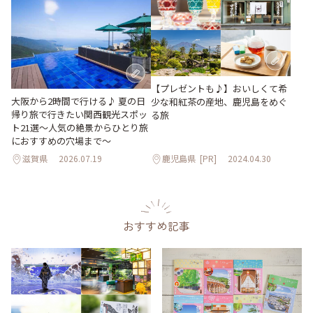
【プレゼントも♪】おいしくて希
大阪から2時間で行ける♪ 夏の日
少な和紅茶の産地、鹿児島をめぐ
帰り旅で行きたい関西観光スポッ
る旅
ト21選～人気の絶景からひとり旅
におすすめの穴場まで～
滋賀県
2026.07.19
鹿児島県
[PR]
2024.04.30
おすすめ記事