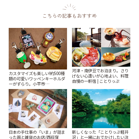
こちらの記事もおすすめ
河津・南伊豆でお泊まり。さり
カスタマイズも楽しい!約500種
げない心遣いが心地よい、料理
類の可愛いワッペンキーホルダ
自慢の一軒宿 | ことりっぷ
ーがずらり。小平市
「Kimamaya T&K」 | ことりっ
ぷ
日本の手仕事の「いま」が詰ま
新しくなった「ことりっぷ軽井
った器と雑貨のお店/西荻窪
沢」と一緒におでかけしたい注