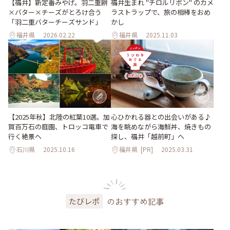
【福井】新定番みやげ。羽二重餅
福井生まれ "チロルリボン" のカメ
×バター×チーズがとろけ合う
ラストラップで、旅の相棒をおめ
「羽二重バターチーズサンド」
かし
福井県
2026.02.22
福井県
2025.11.03
【2025年秋】北陸の紅葉10選。加
心ひかれる器との出会いがある♪
賀百万石の庭園、トロッコ電車で
海を眺めながら海鮮丼、焼きもの
行く絶景へ
探し、福井「越前町」へ
石川県
2025.10.16
福井県
[PR]
2025.03.31
のおすすめ記事
たびレポ