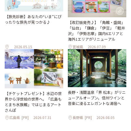
【旅先診断】あなたの“いま”にぴ
ったりな旅先が見つかる♪
【改訂版発売♪】「角館・盛岡」
「仙台」「鎌倉」「伊豆」「軽井
沢」「伊勢志摩」国内6エリアと
海外1エリアがリニューアル
2026.05.15
宮城県
2026.07.09
長野・浅間温泉「界 松本」がリニ
【チケットプレゼント】水辺の世
ューアルオープン。信州ワインと
界から浮世絵の世界へ。「広島も
音楽に浸るエレガントな湯宿へ
とまち水族館」ではじまるアート
さんぽ
広島県
[PR]
2026.07.31
長野県
[PR]
2026.08.05