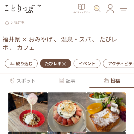
ガイド・マガジン
福井県
福井県
×
おみやげ
、
温泉・スパ
、
たびレ
ポ
、
カフェ
絞り込む
たびレポ
イベント
アクティビテ
スポット
記事
投稿