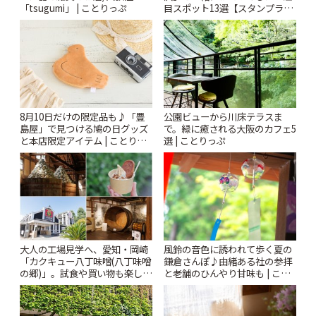
「tsugumi」 | ことりっぷ
目スポット13選【スタンプラリ
ー開催中】 | ことりっぷ
8月10日だけの限定品も♪「豊
公園ビューから川床テラスま
島屋」で見つける鳩の日グッズ
で。緑に癒される大阪のカフェ5
と本店限定アイテム | ことりっ
選 | ことりっぷ
ぷ
風鈴の音色に誘われて歩く夏の
大人の工場見学へ、愛知・岡崎
鎌倉さんぽ♪由緒ある社の参拝
「カクキュー八丁味噌(八丁味噌
と老舗のひんやり甘味も | こと
の郷)」。試食や買い物も楽しみ
りっぷ
♪ | ことりっぷ