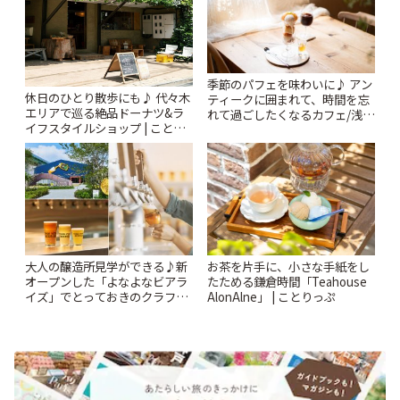
季節のパフェを味わいに♪ アン
休日のひとり散歩にも♪ 代々木
ティークに囲まれて、時間を忘
エリアで巡る絶品ドーナツ&ラ
れて過ごしたくなるカフェ/浅草
イフスタイルショップ | ことり
「annorum cafe」 | ことりっぷ
っぷ
大人の醸造所見学ができる♪新
お茶を片手に、小さな手紙をし
オープンした「よなよなビアラ
たためる鎌倉時間「Teahouse
イズ」でとっておきのクラフト
AlonAlne」 | ことりっぷ
ビール体験 | ことりっぷ