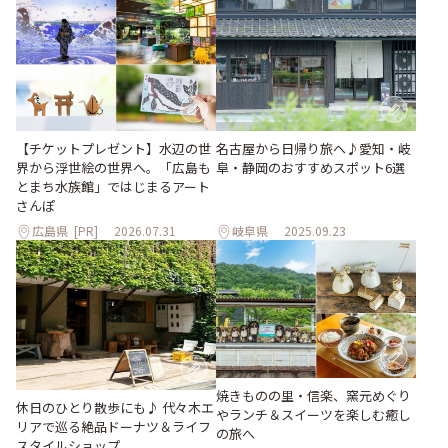
【チケットプレゼント】水辺の世
名古屋から日帰り旅へ♪愛知・岐
界から浮世絵の世界へ。「広島も
阜・静岡のおすすめスポット6選
とまち水族館」ではじまるアート
さんぽ
広島県
[PR]
2026.07.31
岐阜県
2025.09.23
焼きものの里・信楽、窯元めぐり
休日のひとり散歩にも♪ 代々木エ
やランチ＆スイーツを楽しむ癒し
リアで巡る絶品ドーナツ＆ライフ
の旅へ
スタイルショップ