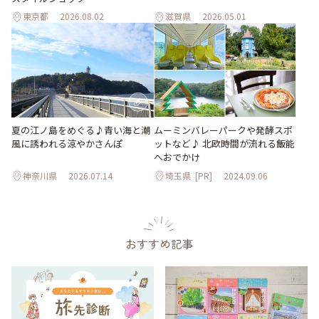
東京都
2026.08.02
滋賀県
2026.05.01
夏の江ノ島をめぐる♪青い海と潮
ムーミンバレーパークや発酵スポ
風に誘われる涼やかさんぽ
ットなど♪ 北欧時間が流れる飯能
へおでかけ
神奈川県
2026.07.14
埼玉県
[PR]
2024.09.06
おすすめ記事