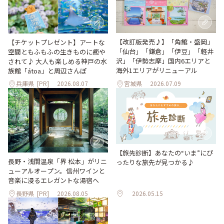
【改訂版発売♪】「角館・盛岡」
【チケットプレゼント】アートな
「仙台」「鎌倉」「伊豆」「軽井
空間ともふもふの生きものに癒や
沢」「伊勢志摩」国内6エリアと
されて♪ 大人も楽しめる神戸の水
海外1エリアがリニューアル
族館「átoa」と周辺さんぽ
兵庫県
[PR]
2026.08.07
宮城県
2026.07.09
【旅先診断】あなたの“いま”にぴ
長野・浅間温泉「界 松本」がリニ
ったりな旅先が見つかる♪
ューアルオープン。信州ワインと
音楽に浸るエレガントな湯宿へ
長野県
[PR]
2026.08.05
2026.05.15