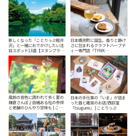
新しくなった「ことりっぷ軽井
日本橋兜町に誕生。香りと静け
沢」と一緒におでかけしたい注
さに包まれるクラフトハーブテ
目スポット13選【スタンプラリ
ィー専門店「TYNK
ー開催中】 | ことりっぷ
Kabutocho」 | ことりっぷ
風鈴の音色に誘われて歩く夏の
日本の手仕事の「いま」が詰ま
鎌倉さんぽ♪由緒ある社の参拝
った器と雑貨のお店/西荻窪
と老舗のひんやり甘味も | こと
「tsugumi」 | ことりっぷ
りっぷ