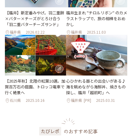
【福井】新定番みやげ。羽二重餅
福井生まれ "チロルリボン" のカメ
×バター×チーズがとろけ合う
ラストラップで、旅の相棒をおめ
「羽二重バターチーズサンド」
かし
福井県
2026.02.22
福井県
2025.11.03
【2025年秋】北陸の紅葉10選。加
心ひかれる器との出会いがある♪
賀百万石の庭園、トロッコ電車で
海を眺めながら海鮮丼、焼きもの
行く絶景へ
探し、福井「越前町」へ
石川県
2025.10.16
福井県
[PR]
2025.03.31
のおすすめ記事
たびレポ