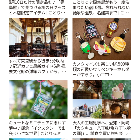
8月10日だけの限定品も♪「豊
ことりっぷ編集部がもう一度泊
島屋」で見つける鳩の日グッズ
まりたい宿10選。忘れられない
と本店限定アイテム | ことりっ
絶景や温泉、名建築まで | こと
ぷ
りっぷ
すべて東京駅から徒歩5分以内
カスタマイズも楽しい!約500種
♪駅近カフェ最新ガイド6選~重
類の可愛いワッペンキーホルダ
要文化財の洋館カフェから、改
ーがずらり。小平市
札すぐのレトロ喫茶まで~ | こと
「Kimamaya T&K」 | ことりっ
りっぷ
ぷ
キュートなミニチュアに思わず
大人の工場見学へ、愛知・岡崎
夢中♪鎌倉「イクスタン」で出
「カクキュー八丁味噌(八丁味噌
会う小さな世界 | ことりっぷ
の郷)」。試食や買い物も楽しみ
♪ | ことりっぷ