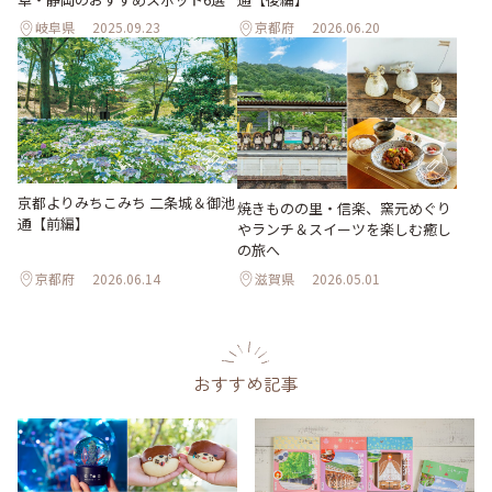
岐阜県
2025.09.23
京都府
2026.06.20
京都よりみちこみち 二条城＆御池
焼きものの里・信楽、窯元めぐり
通【前編】
やランチ＆スイーツを楽しむ癒し
の旅へ
京都府
2026.06.14
滋賀県
2026.05.01
おすすめ記事