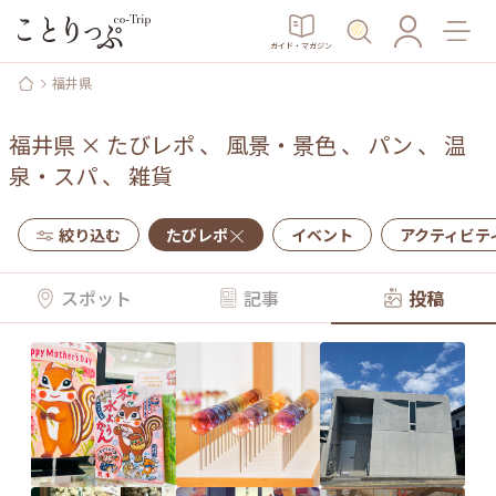
ガイド・マガジン
福井県
福井県
×
たびレポ
、
風景・景色
、
パン
、
温
泉・スパ
、
雑貨
絞り込む
たびレポ
イベント
アクティビテ
スポット
記事
投稿