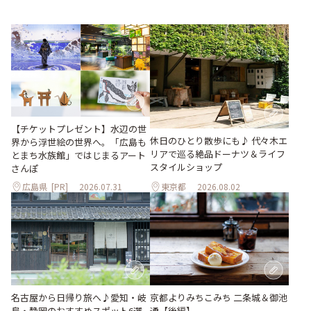
【チケットプレゼント】水辺の世
休日のひとり散歩にも♪ 代々木エ
界から浮世絵の世界へ。「広島も
リアで巡る絶品ドーナツ＆ライフ
とまち水族館」ではじまるアート
スタイルショップ
さんぽ
広島県
[PR]
2026.07.31
東京都
2026.08.02
名古屋から日帰り旅へ♪愛知・岐
京都よりみちこみち 二条城＆御池
阜・静岡のおすすめスポット6選
通【後編】