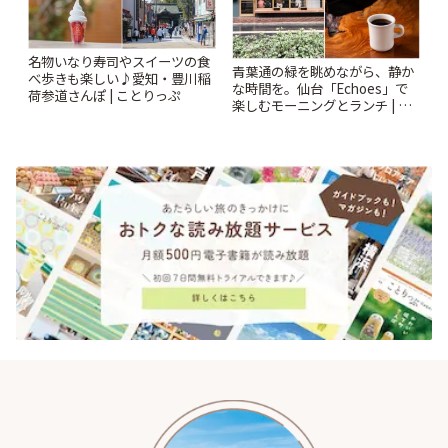
名物いなり寿司やスイーツの食
青葉通の緑を眺めながら、静か
べ歩きも楽しい♪愛知・豊川稲
な時間を。仙台「Echoes」で
荷参道さんぽ | ことりっぷ
楽しむモーニングとランチ | こ
とりっぷ