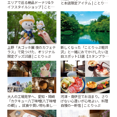
エリアで巡る絶品ドーナツ&ラ
と本店限定アイテム | ことりっ
イフスタイルショップ | ことり
ぷ
っぷ
上野「大ゴッホ展 夜のカフェテ
新しくなった「ことりっぷ軽井
ラス」で見つけた、オリジナル
沢」と一緒におでかけしたい注
限定グッズ10選 | ことりっぷ
目スポット13選【スタンプラリ
ー開催中】 | ことりっぷ
大人の工場見学へ、愛知・岡崎
河津・南伊豆でお泊まり。さり
「カクキュー八丁味噌(八丁味噌
げない心遣いが心地よい、料理
の郷)」。試食や買い物も楽しみ
自慢の一軒宿 | ことりっぷ
♪ | ことりっぷ