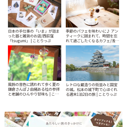
日本の手仕事の「いま」が詰ま
季節のパフェを味わいに♪ アン
った器と雑貨のお店/西荻窪
ティークに囲まれて、時間を忘
「tsugumi」 | ことりっぷ
れて過ごしたくなるカフェ/浅草
「annorum cafe」 | ことりっぷ
風鈴の音色に誘われて歩く夏の
レトロな蔵造りの街並みと国宝
鎌倉さんぽ♪由緒ある社の参拝
の城。松本の城下町で心ほぐれ
と老舗のひんやり甘味も | こと
る週末1泊2日の旅 | ことりっぷ
りっぷ