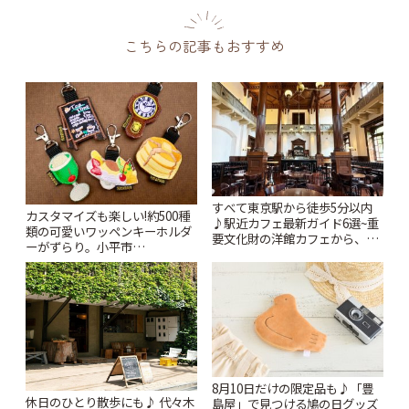
こちらの記事もおすすめ
すべて東京駅から徒歩5分以内
カスタマイズも楽しい!約500種
♪駅近カフェ最新ガイド6選~重
類の可愛いワッペンキーホルダ
要文化財の洋館カフェから、改
ーがずらり。小平市
札すぐのレトロ喫茶まで~ | こと
「Kimamaya T&K」 | ことりっ
りっぷ
ぷ
8月10日だけの限定品も♪「豊
休日のひとり散歩にも♪ 代々木
島屋」で見つける鳩の日グッズ