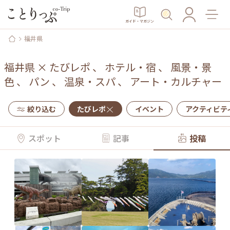
ガイド・マガジン
福井県
福井県
×
たびレポ
、
ホテル・宿
、
風景・景
色
、
パン
、
温泉・スパ
、
アート・カルチャー
絞り込む
たびレポ
イベント
アクティビテ
スポット
記事
投稿