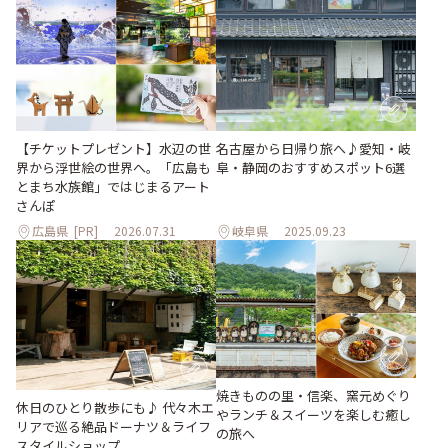
【チケットプレゼント】水辺の世
名古屋から日帰り旅へ♪愛知・岐
界から浮世絵の世界へ。「広島も
阜・静岡のおすすめスポット6選
とまち水族館」ではじまるアート
さんぽ
広島県
[PR]
2026.07.31
岐阜県
2025.09.23
焼きものの里・信楽、窯元めぐり
休日のひとり散歩にも♪ 代々木エ
やランチ＆スイーツを楽しむ癒し
リアで巡る絶品ドーナツ＆ライフ
の旅へ
スタイルショップ