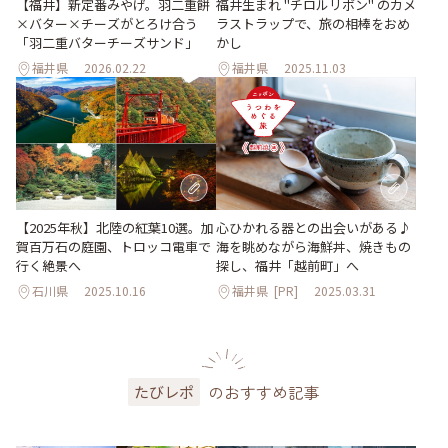
【福井】新定番みやげ。羽二重餅
福井生まれ "チロルリボン" のカメ
×バター×チーズがとろけ合う
ラストラップで、旅の相棒をおめ
「羽二重バターチーズサンド」
かし
福井県
2026.02.22
福井県
2025.11.03
【2025年秋】北陸の紅葉10選。加
心ひかれる器との出会いがある♪
賀百万石の庭園、トロッコ電車で
海を眺めながら海鮮丼、焼きもの
行く絶景へ
探し、福井「越前町」へ
石川県
2025.10.16
福井県
[PR]
2025.03.31
のおすすめ記事
たびレポ