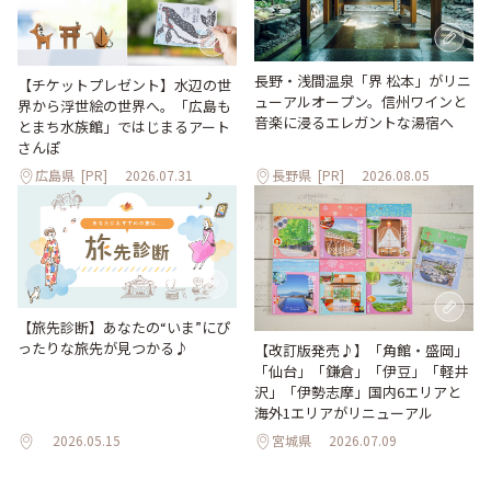
長野・浅間温泉「界 松本」がリニ
【チケットプレゼント】水辺の世
ューアルオープン。信州ワインと
界から浮世絵の世界へ。「広島も
音楽に浸るエレガントな湯宿へ
とまち水族館」ではじまるアート
さんぽ
広島県
[PR]
2026.07.31
長野県
[PR]
2026.08.05
【旅先診断】あなたの“いま”にぴ
ったりな旅先が見つかる♪
【改訂版発売♪】「角館・盛岡」
「仙台」「鎌倉」「伊豆」「軽井
沢」「伊勢志摩」国内6エリアと
海外1エリアがリニューアル
2026.05.15
宮城県
2026.07.09