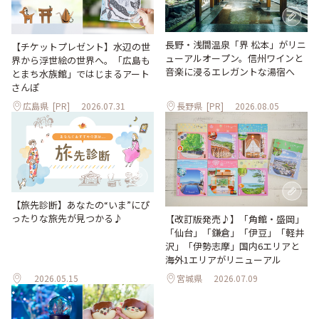
長野・浅間温泉「界 松本」がリニ
【チケットプレゼント】水辺の世
ューアルオープン。信州ワインと
界から浮世絵の世界へ。「広島も
音楽に浸るエレガントな湯宿へ
とまち水族館」ではじまるアート
さんぽ
広島県
[PR]
2026.07.31
長野県
[PR]
2026.08.05
【旅先診断】あなたの“いま”にぴ
ったりな旅先が見つかる♪
【改訂版発売♪】「角館・盛岡」
「仙台」「鎌倉」「伊豆」「軽井
沢」「伊勢志摩」国内6エリアと
海外1エリアがリニューアル
2026.05.15
宮城県
2026.07.09