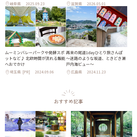
岐阜県
2025.09.23
滋賀県
2026.05.01
ムーミンバレーパークや発酵スポ
再来の尾道1dayひとり旅さんぽ
ットなど♪ 北欧時間が流れる飯能
～迷路のような坂道、ときどき瀬
へおでかけ
戸内海ビュー～
埼玉県
[PR]
2024.09.06
広島県
2024.11.23
おすすめ記事