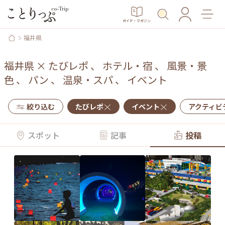
ガイド・マガジン
福井県
福井県
×
たびレポ
、
ホテル・宿
、
風景・景
色
、
パン
、
温泉・スパ
、
イベント
絞り込む
たびレポ
イベント
アクティビ
スポット
記事
投稿