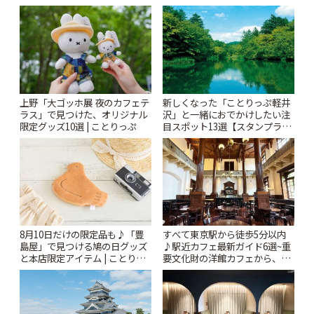
| ことりっぷ
上野「大ゴッホ展 夜のカフェテ
新しくなった「ことりっぷ軽井
ラス」で見つけた、オリジナル
沢」と一緒におでかけしたい注
限定グッズ10選 | ことりっぷ
目スポット13選【スタンプラリ
ー開催中】 | ことりっぷ
8月10日だけの限定品も♪「豊
すべて東京駅から徒歩5分以内
島屋」で見つける鳩の日グッズ
♪駅近カフェ最新ガイド6選~重
と本店限定アイテム | ことりっ
要文化財の洋館カフェから、改
ぷ
札すぐのレトロ喫茶まで~ | こと
りっぷ