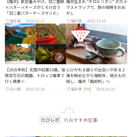
【福井】新定番みやげ。羽二重餅
福井生まれ "チロルリボン" のカメ
×バター×チーズがとろけ合う
ラストラップで、旅の相棒をおめ
「羽二重バターチーズサンド」
かし
福井県
2026.02.22
福井県
2025.11.03
【2025年秋】北陸の紅葉10選。加
心ひかれる器との出会いがある♪
賀百万石の庭園、トロッコ電車で
海を眺めながら海鮮丼、焼きもの
行く絶景へ
探し、福井「越前町」へ
石川県
2025.10.16
福井県
[PR]
2025.03.31
のおすすめ記事
たびレポ