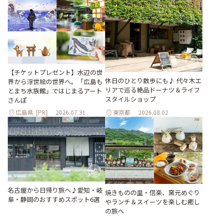
【チケットプレゼント】水辺の世
休日のひとり散歩にも♪ 代々木エ
界から浮世絵の世界へ。「広島も
リアで巡る絶品ドーナツ＆ライフ
とまち水族館」ではじまるアート
スタイルショップ
さんぽ
広島県
[PR]
2026.07.31
東京都
2026.08.02
名古屋から日帰り旅へ♪愛知・岐
焼きものの里・信楽、窯元めぐり
阜・静岡のおすすめスポット6選
やランチ＆スイーツを楽しむ癒し
の旅へ