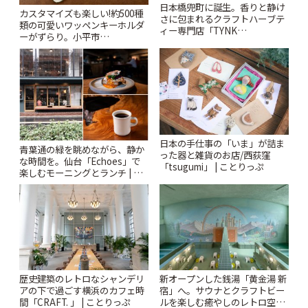
日本橋兜町に誕生。香りと静け
カスタマイズも楽しい!約500種
さに包まれるクラフトハーブテ
類の可愛いワッペンキーホルダ
ィー専門店「TYNK
ーがずらり。小平市
Kabutocho」 | ことりっぷ
「Kimamaya T&K」 | ことりっ
ぷ
日本の手仕事の「いま」が詰ま
青葉通の緑を眺めながら、静か
った器と雑貨のお店/西荻窪
な時間を。仙台「Echoes」で
「tsugumi」 | ことりっぷ
楽しむモーニングとランチ | こ
とりっぷ
歴史建築のレトロなシャンデリ
新オープンした銭湯「黄金湯 新
アの下で過ごす横浜のカフェ時
宿」へ。サウナとクラフトビー
間「CRAFT. 」 | ことりっぷ
ルを楽しむ癒やしのレトロ空間