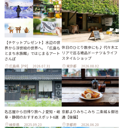
【チケットプレゼント】水辺の世
休日のひとり散歩にも♪ 代々木エ
界から浮世絵の世界へ。「広島も
リアで巡る絶品ドーナツ＆ライフ
とまち水族館」ではじまるアート
スタイルショップ
さんぽ
広島県
[PR]
2026.07.31
東京都
2026.08.02
名古屋から日帰り旅へ♪愛知・岐
京都よりみちこみち 二条城＆御池
阜・静岡のおすすめスポット6選
通【後編】
岐阜県
2025.09.23
京都府
2026.06.20