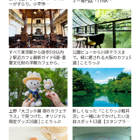
ィー専門店「TYNK
ーがずらり。小平市
Kabutocho」 | ことりっぷ
「Kimamaya T&K」 | ことりっ
ぷ
すべて東京駅から徒歩5分以内
公園ビューから川床テラスま
♪駅近カフェ最新ガイド6選~重
で。緑に癒される大阪のカフェ5
要文化財の洋館カフェから、改
選 | ことりっぷ
札すぐのレトロ喫茶まで~ | こと
りっぷ
上野「大ゴッホ展 夜のカフェテ
新しくなった「ことりっぷ軽井
ラス」で見つけた、オリジナル
沢」と一緒におでかけしたい注
限定グッズ10選 | ことりっぷ
目スポット13選【スタンプラリ
ー開催中】 | ことりっぷ