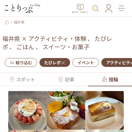
ガイド・マガジン
福井県
福井県
×
アクティビティ・体験
、
たびレ
ポ
、
ごはん
、
スイーツ・お菓子
絞り込む
たびレポ
イベント
アクティビテ
スポット
記事
投稿