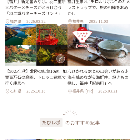
【福井】新定番みやげ。羽二重餅
福井生まれ "チロルリボン" のカメ
×バター×チーズがとろけ合う
ラストラップで、旅の相棒をおめ
「羽二重バターチーズサンド」
かし
福井県
2026.02.22
福井県
2025.11.03
【2025年秋】北陸の紅葉10選。加
心ひかれる器との出会いがある♪
賀百万石の庭園、トロッコ電車で
海を眺めながら海鮮丼、焼きもの
行く絶景へ
探し、福井「越前町」へ
石川県
2025.10.16
福井県
[PR]
2025.03.31
のおすすめ記事
たびレポ