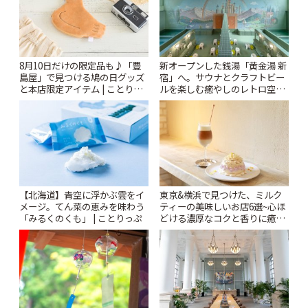
8月10日だけの限定品も♪「豊
新オープンした銭湯「黄金湯 新
島屋」で見つける鳩の日グッズ
宿」へ。サウナとクラフトビー
と本店限定アイテム | ことりっ
ルを楽しむ癒やしのレトロ空間
ぷ
| ことりっぷ
【北海道】青空に浮かぶ雲をイ
東京&横浜で見つけた、ミルク
メージ。てん菜の恵みを味わう
ティーの美味しいお店6選~心ほ
「みるくのくも」 | ことりっぷ
どける濃厚なコクと香りに癒や
されるティータイム~ | ことりっ
ぷ