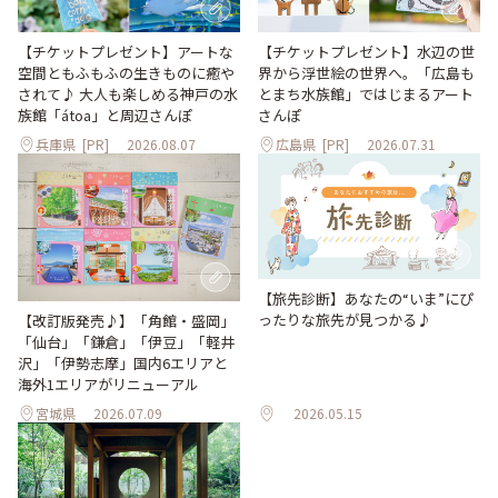
【チケットプレゼント】アートな
【チケットプレゼント】水辺の世
空間ともふもふの生きものに癒や
界から浮世絵の世界へ。「広島も
されて♪ 大人も楽しめる神戸の水
とまち水族館」ではじまるアート
族館「átoa」と周辺さんぽ
さんぽ
兵庫県
[PR]
2026.08.07
広島県
[PR]
2026.07.31
【旅先診断】あなたの“いま”にぴ
ったりな旅先が見つかる♪
【改訂版発売♪】「角館・盛岡」
「仙台」「鎌倉」「伊豆」「軽井
沢」「伊勢志摩」国内6エリアと
海外1エリアがリニューアル
宮城県
2026.07.09
2026.05.15