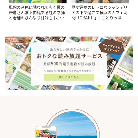
風鈴の音色に誘われて歩く夏の
歴史建築のレトロなシャンデリ
鎌倉さんぽ♪由緒ある社の参拝
アの下で過ごす横浜のカフェ時
と老舗のひんやり甘味も | こと
間「CRAFT. 」 | ことりっぷ
りっぷ