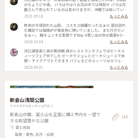
のちょうど今頃。 バラはやはりお花の中では特別🌹 バラは花
屋さんで売られているのは見かけますが、沖縄では咲いている
姿をあまり見ることができないので、こちらで見た美しい姿に
2021.09.18
もっとみる
感動🌹 オルゴールの館を囲む外国の様なお庭に、秋バラが咲
き誇っていました。 今年も咲いているのかしら？ 私の住んで
昨年の今頃訪れた山梨。 コスモス綺麗だったなぁ🌼 翌日訪れ
いる地域はまだまだ緊急事態中。 またいきたいなぁ。 もう少
た諏訪では稲穂🌾が黄金色に輝いていました。 また行きたい
しの辛抱だー😌 #秋日和 #薔薇#河口湖 思い出の#私のことりっ
なぁー。 胸キュンする季節ですね🍃 #思い出の秋の風景#小さ
ぷ
な秋#コスモス#秋桜#河口湖オルゴールの森美術館のお庭#沖
2020.10.04
もっとみる
縄では１月がコスモスの季節
河口湖音楽と森の美術館 森のレストランカフェではピーチス
ィーツフェア中でした ピーチ🍑ジュレとピーチジュースで休
憩✨ テイクアウトできます パフェなどのスィーツはカフェ内
でいただきます #河口湖音楽と森の美術館 #河口湖オルゴー
2020.08.01
もっとみる
ルの森美術館 #森のレストラン #山梨カフェ #河口湖カフ
ェ #ピーチスイーツ #ピーチジュレ #山梨スイーツ #ピー
チジュース #桃 #ゴーラー隊 #涼しげスイーツ #旅のごは
ん #河口湖 #山梨県 #わたしの旅 #旅の思い出 #ドライブ
#雨 #雨女の旅 #富士山は見えませんでした #母娘旅 #富
士山 #富士山を巡る母娘旅
新倉山浅間公園
アラクラヤマセンゲンコウエン
新倉山中腹、富士山を正面に構え市内を一望で
165
きる眺望豊かな公園
富士吉田
風景・景色, 名所・旧跡