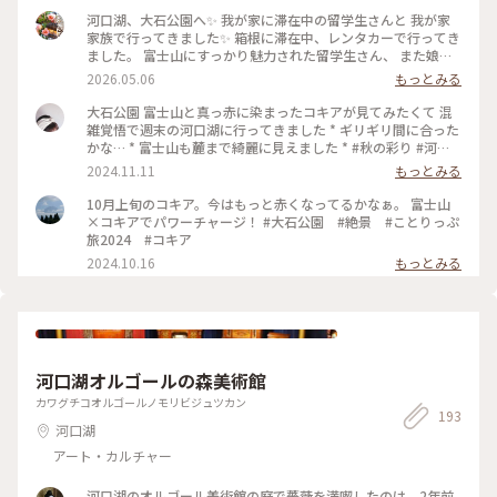
河口湖、大石公園へ✨ 我が家に滞在中の留学生さんと 我が家
家族で行ってきました✨ 箱根に滞在中、レンタカーで行ってき
ました。 富士山にすっかり魅力された留学生さん、 また娘が
好きなネモフィラも見ることができると この景色を見るため
2026.05.06
もっとみる
に 楽しみに行ってきました🩵 実際に目にしたら、 素晴らしい
景色で心から感動🥹✨ 皆でしばらく撮影タイムでした♪ 春夏
大石公園 富士山と真っ赤に染まったコキアが見てみたくて 混
秋冬、富士山はやっぱり 特別に美しいですよね°˖✧ 見に行って
雑覚悟で週末の河口湖に行ってきました * ギリギリ間に合った
良かったです😌✨ #大石公園 #河口湖 #富士山 #ネモフィラ #富
かな… * 富士山も麓まで綺麗に見えました * #秋の彩り #河口
士山とネモフィラ #レンタカー #ちいさな列車旅
湖 #コキア #紅葉
2024.11.11
もっとみる
10月上旬のコキア。今はもっと赤くなってるかなぁ。 富士山
×コキアでパワーチャージ！ #大石公園 #絶景 #ことりっぷ
旅2024 #コキア
2024.10.16
もっとみる
河口湖オルゴールの森美術館
カワグチコオルゴールノモリビジュツカン
193
河口湖
アート・カルチャー
河口湖のオルゴール美術館の庭で薔薇を満喫したのは、2年前