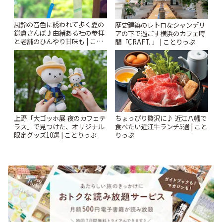
風鈴の音色に誘われて歩く夏の
歴史建築のレトロなシャンデリ
鎌倉さんぽ♪由緒ある社の参拝
アの下で過ごす横浜のカフェ時
と老舗のひんやり甘味も | こと
間「CRAFT. 」 | ことりっぷ
りっぷ
上野「大ゴッホ展 夜のカフェテ
ちょっぴり贅沢に♪ 近江八幡で
ラス」で見つけた、オリジナル
食べたい近江牛ランチ5選 | こと
限定グッズ10選 | ことりっぷ
りっぷ