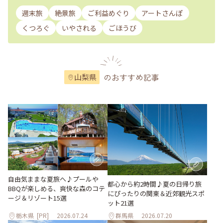
週末旅
絶景旅
ご利益めぐり
アートさんぽ
くつろぐ
いやされる
ごほうび
のおすすめ記事
山梨県
自由気ままな夏旅へ♪プールや
都心から約2時間♪夏の日帰り旅
BBQが楽しめる、爽快な森のコテ
にぴったりの関東＆近郊観光スポ
ージ＆リゾート15選
ット21選
栃木県
[PR]
2026.07.24
群馬県
2026.07.20