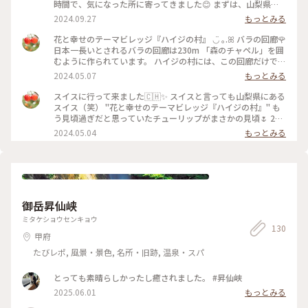
時間で、気になった所に寄ってきました😊 まずは、山梨県に
ある、ハイジ村✨ ハイジが過ごしたアルプスの大自然を感じら
2024.09.27
もっとみる
れるような広大なロケーションになっています。 ハイジのテー
マ館は、「ハイジの村」のコンセプトを表現した展示室があ
花と幸せのテーマビレッジ『ハイジの村』 ◡̈ ｡.ꕤ バラの回廊🌹
り、「アルプスの少女・ハイジ」の世界を大ジオラマで再現し
日本一長いとされるバラの回廊は230m 「森のチャペル」を囲
ています。 懐かしのハイジの仲間達があちこちに居てとっても
むように作られています。 ハイジの村には、この回廊だけでは
可愛いです💖 ちょうどバラの時期でとてもキレイでした✨ 敷
なく 園内のあちらこちらで1200種類7000本のバラが咲き誇り
2024.05.07
もっとみる
地内の雰囲気、景色がとても素敵で、撮影スポットも沢山✨ 自
ます✨ （5月下旬頃〜） 3枚目真ん中は、4mの大ジオラマ。
然も満喫出来ます😊 2024年5月20日 #ハイジの村 #クラシカル
その下は、おばあさんが大好きな白パン🤍 「デルフリ村のパ
スイスに行って来ました🇨🇭✨ スイスと言っても山梨県にある
な街 #ベストトリップ2024
ン屋さん」の一番人気です。 4枚目はハイジとおんじが住む
スイス（笑） "花と幸せのテーマビレッジ『ハイジの村』" も
「アルムの山小屋」 奥に見えるのは憧れの干し草のベッドで
う見頃過ぎだと思っていたチューリップがまさかの見頃🌷 25
す。 そして‥会いたかったユキちゃん🐐♡ パンフレットでは
万株の色とりどりのチューリップが綺麗に咲き誇っていまし
2024.05.04
もっとみる
白い子ヤギでしたが‥ 実際はお爺さんっぽいヤギさんでした
た。 入り口を入ると石造りの街並みが広がり ヨーロッパの農
〰️😂 ・ 「アルプスの少女ハイジ」は、 スイスの作家、ヨハン
村地帯をイメージした園内はとても長閑🌿 そしてハイジの曲
ナ・シュピリの小説が原作。 その後、高畑勲氏、宮崎駿氏、
がエンドレスで流れています♪ もう気分はすっかりハイジ
小田部羊一氏らによってアニメ化。 制作から今年で50年だそ
（笑） #展望台がある事を帰ってから知る #涙 #ハイジの村
うです。 4月に高畑勲氏らが、当時ハイジをアニメ化するにあ
#GW中日 #山梨県 #北杜市 #スイス #ハイジ #ユキちゃんもい
たり スイスを訪れた際のドキュメンタリーを偶然テレビで拝
ました #次の投稿で #春色さがし
御岳昇仙峡
見。 大人になり改めてハイジの世界に興味を覚えました。
NHK BSでは5月9日に『アルプスの少女ハイジ』関連番組を 3
ミタケショウセンキョウ
時間にわたり放送 （実写映画版／ドキュメンタリー／山小屋
130
甲府
めぐり） 興味のある方は是非📺😊 #ハイジの村 #山梨県立フラ
ワーセンター #桔梗屋グループ #山梨県 #北杜市 #春色さがし #
たびレポ, 風景・景色, 名所・旧跡, 温泉・スパ
ハイジ #山梨のスイス
とっても素晴らしかったし癒されました。 #昇仙峡
2025.06.01
もっとみる