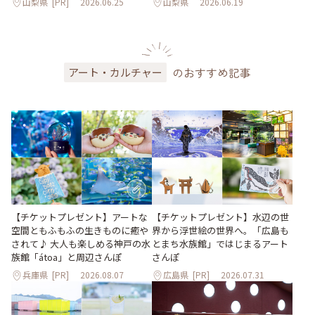
山梨県
[PR]
2026.06.25
山梨県
2026.06.19
のおすすめ記事
アート・カルチャー
【チケットプレゼント】アートな
【チケットプレゼント】水辺の世
空間ともふもふの生きものに癒や
界から浮世絵の世界へ。「広島も
されて♪ 大人も楽しめる神戸の水
とまち水族館」ではじまるアート
族館「átoa」と周辺さんぽ
さんぽ
兵庫県
[PR]
2026.08.07
広島県
[PR]
2026.07.31