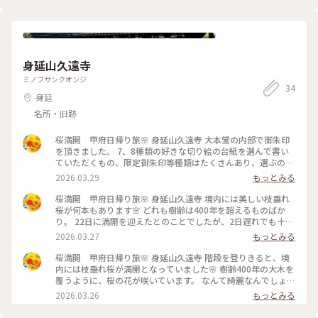
身延山久遠寺
ミノブサンクオンジ
34
身延
名所・旧跡
桜満開 甲府日帰り旅🌸 身延山久遠寺 大本堂の内部で御朱印
を頂きました。 7、8種類の好きな切り絵の台紙を選んで書い
ていただくもの、限定御朱印等種類はたくさんあり、選ぶのに
迷いましたが、私は白の桜の切り絵にしました。 久遠寺の境
2026.03.29
もっとみる
内から下を見下ろすとまるで吉野山のような景色が広がってい
ました。 時間がもっとあればと思うのでした。 見延は枝垂れ
桜満開 甲府日帰り旅🌸 身延山久遠寺 境内には美しい枝垂れ
桜の町🌸 今度はのんびり近くで宿泊して訪れてみたいなと思
桜が何本もあります🌸 どれも樹齢は400年を超えるものばか
います。 #桜 #春 #甲府 #身延山久遠寺 #帰りの電車からの景色
り。 22日に満開を迎えたとのことでしたが、2日遅れでも十分
も #楽しかった #ちいさな列車旅
に堪能することができました。 #桜 #身延山久遠寺 #枝垂れ桜
2026.03.27
もっとみる
#ちいさな列車旅 #今回は #縦バージョン #どこから見ても美し
い境内
桜満開 甲府日帰り旅🌸 身延山久遠寺 階段を登りきると、境
内には枝垂れ桜が満開となっていました🌸 樹齢400年の大木を
覆うように、桜の花が咲いています。 なんて綺麗なんでしょう
✨️ 満開の枝垂れ桜を見ることができ、嬉しさが溢れてきます。
2026.03.26
もっとみる
#春 #枝垂れ桜 #身延山久遠寺 #大本堂から #お寺内部も #入れ
ます