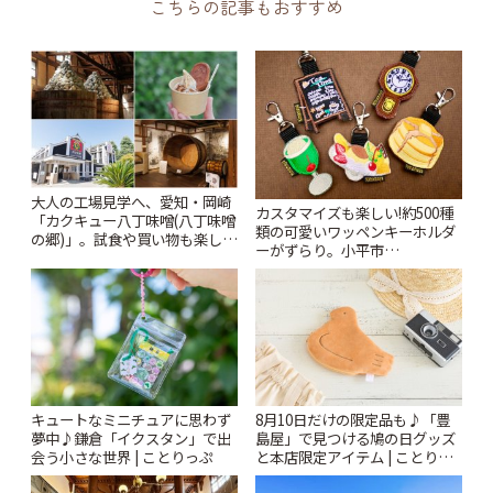
こちらの記事もおすすめ
大人の工場見学へ、愛知・岡崎
カスタマイズも楽しい!約500種
「カクキュー八丁味噌(八丁味噌
類の可愛いワッペンキーホルダ
の郷)」。試食や買い物も楽しみ
ーがずらり。小平市
♪ | ことりっぷ
「Kimamaya T&K」 | ことりっ
ぷ
キュートなミニチュアに思わず
8月10日だけの限定品も♪「豊
夢中♪鎌倉「イクスタン」で出
島屋」で見つける鳩の日グッズ
会う小さな世界 | ことりっぷ
と本店限定アイテム | ことりっ
ぷ