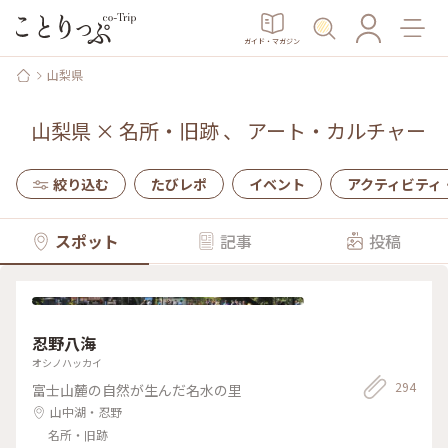
ガイド・マガジン
山梨県
山梨県
×
名所・旧跡
、
アート・カルチャー
絞り込む
たびレポ
イベント
アクティビティ
スポット
記事
投稿
忍野八海
オシノハッカイ
294
富士山麓の自然が生んだ名水の里
山中湖・忍野
名所・旧跡