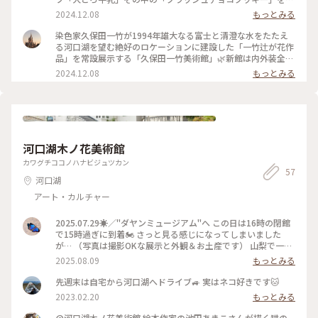
文しました。富士山と色づき始めてた紅葉を見ながらのまった
2024.12.08
もっとみる
りとした美味しい時間🗻🍁最高☺️駐車場の奥にある銀杏の木、
紅葉して綺麗でした✨ 2024.11.3 #久保田一竹美術館 #クラッ
染色家久保田一竹が1994年雄大なる富士と清澄な水をたたえ
シュチョコクッキー #大とろ牛乳 #テラス席 #富士山 #
る河口湖を望む絶好のロケーションに建設した「一竹辻が花作
紅葉 #絶景カフェ
品」を常設展示する「久保田一竹美術館」🌿新館は内外装全て
が琉球石灰岩（サンゴ等の推積岩）でできた世界的建築家ガウ
2024.12.08
もっとみる
ディの建築物を想わせる建物だそう、異空間に来たような佇ま
い。その中にある「ミュージアムカフェ」富士山が見えるロケ
ーションにあるテラス席が素敵でした🗻🍁kimonoどら焼きも
美味しかったです👘🌿 2024.11.3 #ベストトリップ2024 #久保
田一竹美術館 #ミュージアムカフェ #琉球石灰岩 #富士
山 #テラス席 #紅葉
河口湖木ノ花美術館
カワグチココノハナビジュツカン
57
河口湖
アート・カルチャー
2025.07.29☀️／"ダヤンミュージアム"へ この日は16時の閉館
で15時過ぎに到着🏍️ さっと見る感じになってしまいました
が… （写真は撮影OKな展示と外観＆お土産です） 山梨で一度
行ってみたかった場所✨ ステキな原画を沢山見ることができま
2025.08.09
もっとみる
した🐈‍⬛ 向こうに富士山も見える快晴の日☀️ 昼間はやはり強
い日射しでとても暑く… 駐車場の🚙日影で野良猫もとけていま
先週末は自宅から河口湖へドライブ🚙 実はネコ好きです🐱
した🐈(^^;; #ゆるり夏時間 #ダヤンミュージアム #河口湖木ノ
2023.02.20
もっとみる
花美術館 #池田あきこ さん #猫のダヤン #わちふぃーるど
@河口湖木ノ花美術館 絵本作家の池田あきこさんが描く猫の