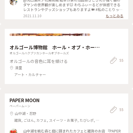
ダヤンの世界観が楽しめます🐱 わちふぃーるどが体感できる
レストランやグッズショップもありますよ🍽 #私のことりっぷ
#秋日和 #山梨県 #河口湖 #駐車場あり
2021.11.10
もっとみる
オルゴール博物館 ホール・オブ・ホール
ズ
オルゴールハクブツカンホールオブホールズ
55
オルゴールの音色に耳を傾ける
清里
アート・カルチャー
PAPER MOON
ペーパームーン
55
山中湖・忍野
雑貨, ごはん, カフェ, スイーツ・お菓子, たびレポ, 風
景・景色, 名所・旧跡, ホテル・宿, おみやげ
山中湖を眺む森と庭に囲まれたカフェと雑貨のお店 『PAPER