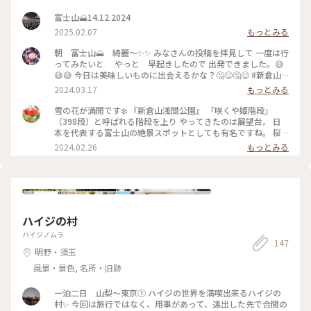
富士山🗻14.12.2024
2025.02.07
もっとみる
朝 富士山🗻 綺麗〜✨✨ みなさんの投稿を拝見して 一度は行
ってみたいと やっと 早起きしたので 出発できました。😅
😅😅 今日は美味しいものに出会えるかな？🤔😋🤔😋 #新倉山
浅間公園 #富士山
2024.03.17
もっとみる
雪の花が満開です❄️ 『新倉山浅間公園』 「咲くや姫階段」
（398段）と呼ばれる階段を上り やってきたのは展望台。 日
本を代表する富士山の絶景スポットとしても有名ですね。 桜
の季節が一番美しいとされていますが この薄っすらと雪化粧
2024.02.26
もっとみる
した景色も素晴らしく美しかったです✨ 忠霊塔の屋根に積もっ
た最後の雪が今にも落ちそうで（笑） 落ちないで〜💦と祈り
ながら慌てて数枚📸 浅間神社では人生初の切り絵の御朱印を
頂きました。 この日にぴったりの雪の結晶入の御朱印でした❄️
友人の手を借りて雪をバックに一枚。 その後青空と撮りた
く、手に持って歩いていたら‥ また頭の上から雪をかぶって
ハイジの村
しまい（笑） 破れるという大惨事🥲 杉の木？に降り積もった
雪の模様が可愛かったです🌲 そして念願の雪だるま⛄️笑 手が
ハイジノムラ
147
冷たく製作時間1分😂 ちょっとブチャイクだけどご愛嬌♡笑 #
明野・須玉
新倉山浅間公園 #新倉山浅間神社 #下吉田 #御朱印 #切り絵御
朱印 #雪景色 #富士山 #絶景スポット #雪の花 #青空と #落雪注
風景・景色, 名所・旧跡
意 #忠霊塔 #飛行機雲 #冬の旅 #私のことりっぷ旅
一泊二日 山梨〜東京① ハイジの世界を満喫出来るハイジの
村✨️ 今回は旅行ではなく、用事があって、遠出した先で合間の