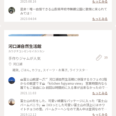
2025.08.16
もっとみる
是非！唯一自慢できる山梨県甲府市舞鶴公園に散策に来られて
みては！
2023.04.04
もっとみる
河口湖自然生活館
カワグチコシゼンセイカツカン
39
手作りジャムが人気
河口湖
雑貨, ごはん, カフェ, スイーツ・お菓子, ライフスタ
イル, 風景・景色, 名所・旧跡, その他施設, おみやげ
🗻富士山眺望〜♬.*ﾟ 河口湖自然生活館に併設するカフェの2階
からの眺望です🗻 「kitchen fujiyama view」 営業時間内なら
誰でもご自由に👍 前回は時間的に入る事が出来なかったので
😓 今回、初めて覗いてきました👀 大石公園周辺では、高台か
2021.11.03
もっとみる
ら🗻富士山が見られる絶好の場所です✨ 下に見える緑色のもこ
もこは 刈り込まれたラベンダー コキアの紅葉は見られたけど
富士山の形をした、可愛い綺麗なパッケージに入った「富士山
夏のラベンダー見損ねたぁ〜💦 現在はカフェも再開し、🗻富
バームバニラ」🗻 コロっとした可愛い富士山の頂上にはホワ
士山カレーも食べる事が出来るようです。 赤いのと青いルーの
イトチョコの雪。バームクーヘンなので真ん中は空洞なので、
🗻富士山カレー🍛 ご自宅で食べられるようにレトルトのお土
切り分けがしやすい〜。 しっとり、甘さが美味しくて大満足
2019.12.12
もっとみる