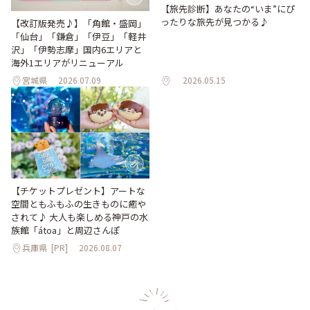
【旅先診断】あなたの“いま”にぴ
ったりな旅先が見つかる♪
【改訂版発売♪】「角館・盛岡」
「仙台」「鎌倉」「伊豆」「軽井
沢」「伊勢志摩」国内6エリアと
海外1エリアがリニューアル
宮城県
2026.07.09
2026.05.15
【チケットプレゼント】アートな
空間ともふもふの生きものに癒や
されて♪ 大人も楽しめる神戸の水
族館「átoa」と周辺さんぽ
兵庫県
[PR]
2026.08.07