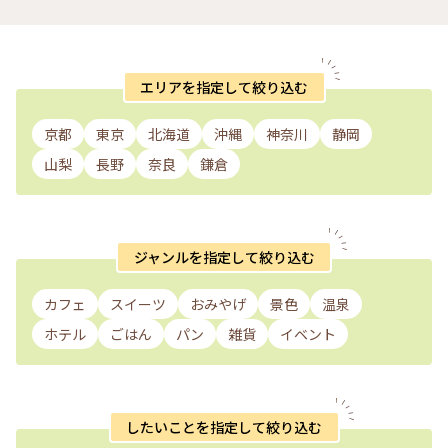
てましたꉂꉂ📣😂 ありがたいことに 熊に出会うことはなく出発
っぷ #富士山 #河口浅間神社 遥拝所 #河口湖 #フォトスポット
できました✨😆 ・ ・ #私のことりっぷ旅 #秋さんぽ #美しい町
#天空の鳥居 #天空の鳥居⛩に来たかった！
#富士山を巡る母娘旅 #母娘旅 #河口浅間神社 #神社 #浅間神社
#杉の木 #御神木 #富士山 #河口湖 #富士山ドライブ #ドライブ
#ことりっぷ富士山 #山梨県 #山梨
エリアを指定して絞り込む
京都
東京
北海道
沖縄
神奈川
静岡
山梨
長野
奈良
鎌倉
ジャンルを指定して絞り込む
カフェ
スイーツ
おみやげ
景色
温泉
ホテル
ごはん
パン
雑貨
イベント
したいことを指定して絞り込む