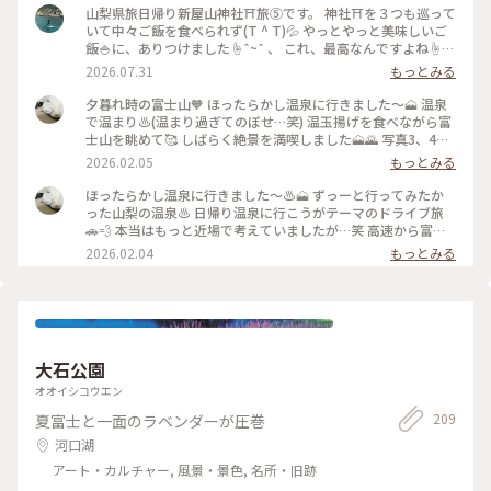
山梨県旅日帰り新屋山神社⛩️旅⑤です。 神社⛩️を３つも巡って
いて中々ご飯を食べられず(T ^ T)💦 やっとやっと美味しいご
飯🍚に、ありつけました☝ˆ~ˆ 、 これ、最高なんですよね☝
ˆ~ˆ 、 脚気石稲荷神社⛩️から目指したのは、ほったらかし温泉
2026.07.31
もっとみる
♨️です⛰️ 、 普段は吉田のうどんをお願いしますが、今日は初
のチキンカレー🍛にしました🍗 、 おお〜スパイシーで美味し
夕暮れ時の富士山🧡 ほったらかし温泉に行きました〜🗻 温泉
い😋 、 甲府盆地の絶景を、眺めながらのチキンカレー⤴️ 美味
で温まり♨️(温まり過ぎてのぼせ…笑) 温玉揚げを食べながら富
しかったです☆*:.｡. o(≧▽≦)o .｡.:*☆ 、 #ぽかぽか #ひみつの
士山を眺めて🥰 しばらく絶景を満喫しました🗻🌄 写真3、4枚
絶景 #新屋山神社 #ことりっぷと一緒 #山梨県 #脚気石稲荷神
めの様にお風呂上がりには 温玉揚げやソフトクリームを頂け
2026.02.05
もっとみる
社#ほったらかし温泉#チキンカレー
ます🥚🍦 その中でも朝の卵掛けご飯は有名🥚🍚 次来る時は朝
日と卵かけご飯も楽しみたいな〜🤭 写真1、2枚めは温泉から
ほったらかし温泉に行きました〜♨️🗻 ずっーと行ってみたか
少し下った場所の フルーツ公園からの富士山です🗻 夕陽に照
った山梨の温泉♨️ 日帰り温泉に行こうがテーマのドライブ旅
らされて西側がオレンジ色に染まる 富士山を眺めながら帰り
🚗💨 本当はもっと近場で考えていましたが…笑 高速から富士
ます🧡 帰り道山梨市駅を通過🚗💨 山梨県だけど県庁所在地は
山がめっちゃ綺麗に見えてる😍 少し足を伸ばそう♪♪とな
2026.02.04
もっとみる
甲府市の山梨でした🍇 #開運旅 #ことりっぷと一緒 #ことりっ
り、、🤭 山道を登って辿り着いたほったらかし温泉♨️ 脱衣所
ぷ山梨 #富士山 #山梨市駅 #ほったらかし温泉 #山梨県笛吹川
や洗い場は手作り感ある山小屋といった 趣きある感じが逆に
フルーツ公園
良く☺️ 露天風呂に出てその圧倒的な眺めに絶句😆 広々とした
ぬるめの露天風呂からは… 目の前に富士山🗻眼下に笛吹と山梨
の町🏘️ あったかめの内湯と露天を行ったり来たり♨️ いつまで
も眺めていたい絶景とぬる湯で のぼせる程入り(笑)湯上がり後
大石公園
しばらく 休んでました🥵でも温玉揚げは無事完食(笑) この日は
こっちの湯はメンテナンス中で私達が 入ったのはあっちの湯
オオイシコウエン
♨️ 女性客は少なく広い湯船はほぼ貸切状態🤗 朝日を眺める朝
209
夏富士と一面のラベンダーが圧巻
風呂が有名なこの温泉♨️ いつか上る朝日と富士山🌅🗻眺めた
いな〜 ※露天の写真はネットからです #開運旅 #ことりっぷと
河口湖
一緒 #ほったらかし温泉#あっちの湯#こっちの湯 #富士山#朝
アート・カルチャー, 風景・景色, 名所・旧跡
風呂#朝日 #絶景#山梨市#笛吹市 #温玉揚げ