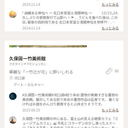
思い バッグに忍ばせて行きました♪ ˒˒ . 𝟤枚目:爽やかなブルー
2024.11.14
もっとみる
の十二支のお守り 来年は巳年ですね 𓆙⋆꙳ . 𝟥枚目:提灯 明かり
が灯ると雰囲気が出ますね ˎˊ˗ . 𝟦枚目:狛犬 凛々しい顔の狛犬
𖡡 由緒ある神社へ ～ 北口本宮冨士浅間神社 ～ 𝟣𝟢/𝟤𝟧,𝟤𝟨
がお出迎え♪ . 𝟧枚目:参道 なが〜い参道 𓃥 ʾʾ 参道脇の石燈籠
久しぶりの家族旅行で山梨へ ⚐⚑ . . うどんを食べた後は､この
は鳥居まで続いてます 風化した燈籠に生えた苔が美しかった
日､最後の目的地である 北口本宮冨士浅間神社を参拝⛩✨️ . 厳
です‎ܾ ܾ 𖥧𓇣𖦥𖥧𖥣 #北口本宮冨士浅間神社 #冨士浅間神社 #富
かな空気が漂う長い参道を抜けると 大きな冨士山鳥居 木造と
2024.11.14
もっとみる
士吉田 #パワースポット #御朱印 #山梨 #秋の彩り #秋の
しては日本最大級とか ⚆⚆ ˒˒ こんなに大きい鳥居は見たことな
山梨旅行 #ご利益めぐり
いので しばらく見上げてました 𓅸 . 富士山の雪解け水で手を
清め､少し長めに参拝 かっこいい御朱印を𝟥種類ぜんぶ頂き 雨
が降って来たのでホテルへ向かいました . . 浅間神社の写真つ
づきます #北口本宮冨士浅間神社 #冨士浅間神社 #富士
吉田 #パワースポット #御朱印 #山梨 #秋の山梨旅行 #ご
久保田一竹美術館
利益めぐり
クボタイッチクビジュツカン
80
華麗な「一竹辻が花」に酔いしれる
河口湖
アート・カルチャー
#久保田一竹美術館#河口湖#絞り染め 建物が素敵すぎな着物の
美術館。展示してある絞り染めの着物作品は圧巻です。 暑くな
ければお庭をのんびり散策すると心休まりそうです。
2025.08.25
もっとみる
久保田一竹美術館の中にある、富士山の見える絶景カフェ「ミ
ュージアムカフェ」🗻 牛乳とコラーゲンの少し凍ったスイー
ツ「大とろ牛乳」その中の「クラッシュチョコクッキー」を注