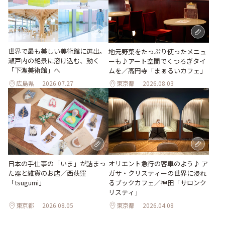
世界で最も美しい美術館に選出。
地元野菜をたっぷり使ったメニュ
瀬戸内の絶景に溶け込む、動く
ーも♪アート空間でくつろぎタイ
「下瀬美術館」へ
ムを／高円寺「まぁるいカフェ」
広島県
2026.07.27
東京都
2026.08.03
日本の手仕事の「いま」が詰まっ
オリエント急行の客車のよう♪ ア
た器と雑貨のお店／西荻窪
ガサ・クリスティーの世界に浸れ
「tsugumi」
るブックカフェ／神田「サロンク
リスティ」
東京都
2026.08.05
東京都
2026.04.08