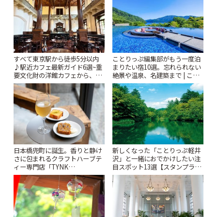
すべて東京駅から徒歩5分以内
ことりっぷ編集部がもう一度泊
♪駅近カフェ最新ガイド6選~重
まりたい宿10選。忘れられない
要文化財の洋館カフェから、改
絶景や温泉、名建築まで | こと
札すぐのレトロ喫茶まで~ | こと
りっぷ
りっぷ
日本橋兜町に誕生。香りと静け
新しくなった「ことりっぷ軽井
さに包まれるクラフトハーブテ
沢」と一緒におでかけしたい注
ィー専門店「TYNK
目スポット13選【スタンプラリ
Kabutocho」 | ことりっぷ
ー開催中】 | ことりっぷ