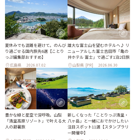
夏休みでも混雑を避けて。のんび
雄大な富士山を望むホテルへ♪ リ
り過ごせる国内旅先6選【ことり
ニューアルした富士吉田市「亀の
っぷ編集部おすすめ】
井ホテル 富士」で過ごす1泊2日旅
広島県
2026.07.02
山梨県
[PR]
2026.06.30
豊かな緑と星空で深呼吸。山梨
新しくなった「ことりっぷ清里・
「清里高原リゾート」で叶える大
八ヶ岳」と一緒におでかけしたい
人の避暑旅
注目スポット11選【スタンプラリ
ー開催中】