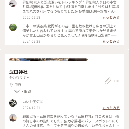
昇仙峡 友人と渓流沿いをトレッキング * 昇仙峡入り口の市営
駐車場(無料)に車をとめて 仙娥滝を目指します * 帰りは駐車場
までバスを利用するつもりでしたが 冬季間は運休😱 ちゃんと
下調べしないとダメですね * 冬季間は少し割高ですが昇仙峡乗
2025.02.18
もっとみる
り合いバスが出ています 少し歩いて1区間だけ利用 気持ちの良
いお散歩ができました
日本一の渓谷美 覚円がその昔、畳を数枚敷ける広さの頂上で
修業したと言われています☺️ 雲☁で隠れて半分しか見えませ
んが富士山🗻がちらりと見えました🎵 #昇仙峡 #山梨 #ロープ
ウェイ #富士山
2024.08.23
もっとみる
武田神社
タケダジンジャ
101
甲府
名所・旧跡
いいお天気🌞
2024.12.21
もっとみる
戦国武将・武田信玄を祀っている「武田神社」⛩️この日は小雨
の降る中のお詣りでした。強力な勝運のパワースポット✨たく
さんの参拝客、そして七五三詣りの可愛らしい子供ちゃんもい