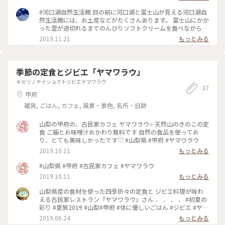
産用もありますよ😉 (❈2枚目の写真は違うお店で販売している
でした❤️ これだけは、買いたかったお土産です。 #富士山 #お
レトルトカレーです。) 2021.10.20 #河口湖自然生活館 #キッ
土産 #大好評
#河口湖自然生活館 目の前に河口湖と富士山が見える河口湖自
チンフジヤマビュー #山梨県 #山梨 #ことりっぷ山梨 #河口湖 #
然生活館には、お土産などがたくさんあります。 富士山にかか
大石公園 #富士山 #カレー #ご当地カレー #富士山カレー #カフ
った雲が途切れるまでのんびりソフトクリームを食べながら待
ェ #おみやげ図鑑 #私のことりっぷ #秋日和
つことにしました。 ブルーベリーとバニラのハーフ。富士山
2019.11.21
もっとみる
クッキー付です。 食べ始めた途端、雲が無くなってきてシャッ
ターチャンス📷慌てて食べました(^_^; #河口湖 #富士山 #大石
公園 #ご当地ソフト #ソフトクリーム #秋の色彩
季節の定食とジビエ「ヤマワラウ」
キセツノテイショクトジビエヤマワラウ
37
甲府
雑貨, ごはん, カフェ, 風景・景色, 名所・旧跡
山梨の甲府の、古民家カフェ ヤマワラウ⭐️ 天然山のきのこの定
食 ご飯とお味噌汁おかわり無料です 自然の食品を使ってお
り、とても美味しかったです♡ #山梨県 #甲府 #ヤマワラウ
2019.10.11
もっとみる
#山梨県 #甲府 #古民家カフェ #ヤマワラウ
2019.10.11
もっとみる
山梨県産の食材を使った四季折々の定食と ジビエ料理が味わ
える古民家レストラン『ヤマワラウ』さん ． ． ． ． #初夏の
彩り #夏旅2019 #山梨#甲府 #体に優しいごはん #ジビエ #ヤマ
ワラウ #寺崎コーヒー #コーヒー #ことりっぷ山梨
2019.06.24
もっとみる