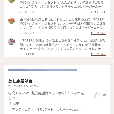
MOON』さん✨ コンセプトは"大人が心地よい時間をすごせる
カフェ"です。 バスを降りてまず向かったのはペーパームーン
さんでした♡ 暖かかったのでテラス席でいただきました。 こ
2025.02.21
もっとみる
の位置からは、富士山は見えないのですが 山中湖をのんびり
眺めながら、 お昼ご飯代わりのケーキを2個いただきました。
山中湖を眺む森と庭に囲まれたカフェと雑貨のお店 『PAPER
✳︎アップルパイ ✳︎マカデミアナッツのカスタードパイ←私 ✳︎パ
MOON』さん✨ コンセプトは、大人が心地よい時間をすごせる
ンプキンプリン ✳︎バナナカスタードパイ←友人 （溶けてるよ
カフェです。 バスを降りてまず向かったのはペーパームーンさ
うに見えるのはソースです） お昼代わりといえども、大きな
んでした♡ 暖かかったのでテラス席でいただきました。 この
2025.02.21
もっとみる
ケーキを2個食べれるか心配でしたが 美味しくてペロリ完食！
位置からは、富士山は見えないのですが 山中湖をのんびり眺
もう一個いけたかも（笑） アップルパイは、熱冷コンビで嬉
めながら、 お昼ご飯代わりのケーキを2個いただきました。 ✳︎
『PAPER MOON』🌙🌿 富士山を巡る母娘旅🚙 山中湖湖畔の老
しかったです。 店内の雑貨も可愛くて、待ち時間も素敵に過ご
アップルパイ ✳︎マカデミアナッツのカスタードパイ←私 ✳︎パン
舗カフェ。 素敵な雑貨がたくさん並んでいました♡ 綺麗なド
せました ♪ ・ （おまけの5枚目） 富士山の日（2月23日）に
プキンプリン ✳︎バナナカスタードパイ←友人 （溶けてるよう
ライフラワーやカゴ🧺 オリジナルの器のセットも かわいかっ
行われるアイスキャンドルに 行きたかったのですが宿が取れ
に見えるのはソースです） お昼代わりといえども、大きなケ
たです🫖 ペーパームーンのカトラリーと ティッシュカバーを
2023.11.03
もっとみる
ず💦 こちらは諦め、1週間予定を早め ダイアモンド富士を見に
ーキを2個食べれるか心配でしたが 美味しくてペロリ完食！も
買ってしまいました✨💕 お店を出る頃はすっかり陽が落ちて
行きました。 この日は、お天気は曇り☁️ それでも富士山がず
う一個いけたかも（笑） アップルパイは、熱冷コンビで嬉し
山中湖の夕陽を見ることはできませんでした💦 湖を半周して
っと綺麗に見えていて、 ダイヤモンド富士を楽しみにしていた
かったです。 店内の雑貨も可愛くて、待ち時間も素敵に過ごせ
ペンションへ向かいます。 ・ ・ #私のことりっぷ旅 #秋さんぽ
のですが、 ダイヤモンド富士30分前に富士山はどっぷり雲の
ました ♪ ・ （おまけの5枚目） 富士山の日（2月23日）に行
#美しい町 #富士山を巡る母娘旅 #母娘旅 #カフェ
中へ😶‍🌫️ 5分前になっても富士山のふの字も見えないので諦め
われるアイスキャンドルに 行きたかったのですが宿が取れず
#PAPERMOON #ペーパームーン #山中湖カフェ #湖畔のカフェ
宿に向かい歩きはじめました。 するとどうでしょう〜日が沈
💦 こちらは諦め、1週間予定を早め 「山中湖交流プラザきら
#雑貨 #器 #カトラリー #ティッシュカバー #おみやげ #お土産
む直前に、パカンと雲が割れ 富士山の頭が顔を出すという奇
美し森展望台
ら」のダイアモンド富士を見に行きました。 この日は、お天
#山中湖 #富士山 #富士山ドライブ #ドライブ #ことりっぷ富士
跡（笑） 少し移動してしまったので、少しズレましたが、 薄
気は曇り☁️ それでも富士山がずっと綺麗に見えていて、 ダイ
山 #山梨県
ウツクシモリテンボウダイ
雲越しの太陽の光が富士山に沈んでいくのを少しだけ見れまし
ヤモンド富士を楽しみにしていたのですが、 ダイヤモンド富
た🗻 ダイヤモンド富士とは言えませんが なんだか楽しい時間
標高1542mの山頂展望台からの大パノラマが見
士30分前に富士山はどっぷり雲の中へ😶‍🌫️ 5分前になっても富士
50
となりました😂 #PAPERMOON #ペーパームーン #お土産はガ
山のふの字も見えないので諦め 宿に向かい歩きはじめまし
もの
トーオノア #美味しかった #山中湖 #カフェ #富士山 #山梨 #ぽ
た。 するとどうでしょう〜日が沈む直前に、パカンと雲が割
清里
かぽか
れ 富士山の頭が顔を出すという奇跡（笑） 少し移動してしま
ったので、少しズレましたが、 薄雲越しの太陽の光が富士山
アクティビティ・体験, アート・カルチャー, 風景・景
に沈んでいくのを少しだけ見れました🗻 ダイヤモンド富士と
色, その他施設