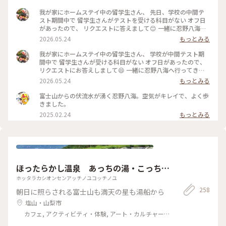
我が家にホームステイ中の留学生さん、 先日、学校の中間テ
スト期間中で 留学生さんがテストを受ける科目がない オフ日
があったので、 リクエストに答えまして😊 一緒に忍野八海へ
行ってきました🗻💙🩵 数年ぶりの忍野八海、 やっぱり富士山
2026.05.24
もっとみる
は見事だし、 やっぱり湧水池は 吸い込まれるように美しかっ
たです✨ 人はそれなりに多かったのですが、 それでも富士山
我が家にホームステイ中の留学生さん、 学校が中間テスト期
と湧水池、川、緑に すっかり癒されました😌｡✧ #忍野八海 #
間中で 留学生さんが受ける科目がない オフ日があったので、
富士山 #湧水池 #世界文化遺産 #山梨県忍野村 #ちいさな列車
リクエストにお答えしまして😄 一緒に忍野八海へ行ってきま
旅
した🗻💙 数年ぶりの忍野八海、 やっぱり湧水池は美しかった
2026.05.24
もっとみる
し 富士山も綺麗でした✨ 人はやはり多かったのですが それで
も湧水池と緑と川と富士山は 心から癒されました°˖✧ #忍野八
富士山からの伏流水が湧く忍野八海。空気がキレイで、よく歩
海 #湧水池 #富士山 #世界文化遺産 #ちいさな列車旅 #湧水 #山
きました。
梨県忍野村
2025.02.24
もっとみる
ほったらかし温泉 あっちの湯・こっちの
湯
ホッタラカシオンセンアッチノユコッチノユ
258
朝日に照らされる富士山も満天の星も湯船から
塩山・山梨市
カフェ, アクティビティ・体験, アート・カルチャー,
風景・景色, 名所・旧跡, 温泉・スパ