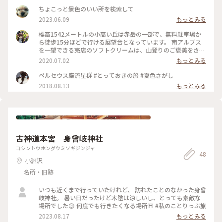
は言えませんが、なんだか楽しい時間となりました😂 #PAPER
ちょこっと景色のいい所を検索して
MOON #ペーパームーン #山中湖 #カフェ #富士山 #山梨
2023.06.09
もっとみる
標高1542メートルの小高い丘は赤岳の一部で、無料駐車場か
ら徒歩15分ほどで行ける展望台となっています。 南アルプス
を一望できる売店のソフトクリームは、山登りのご褒美をさし
ひいても美味しい。 練乳感がありながらサラッとした私好み
2020.07.02
もっとみる
のソフトクリームです。 ジャージー牛乳を使った本格派ながら
¥250も うれしく、NHK出版『旅の過ごし方』で日本一 おいし
ペルセウス座流星群 #とっておきの旅 #夏色さがし
いソフトクリームと紹介されているそうです。 #日本の夏景
2018.08.13
もっとみる
色 #展望台 #美し森 #清里 #ソフトクリーム
古神道本宮 身曾岐神社
コシントウホングウミソギジンジャ
48
小淵沢
名所・旧跡
いつも近くまで行っていたけれど、 訪れたことのなかった身曾
岐神社。 暑い日だったけど木陰は涼しいし、とっても素敵な
場所でした😊 何度でも行きたくなる場所⛩️ #私のことりっぷ旅
2023.08.17
もっとみる