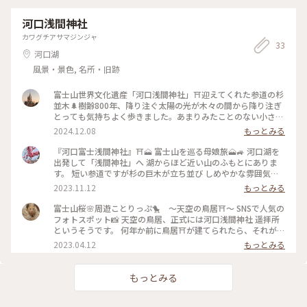
河口浅間神社
カワグチアサマジンジャ
33
河口湖
風景・景色, 名所・旧跡
富士山世界文化遺産「河口浅間神社」⛩️迎えてくれた参道の杉
並木🌲樹齢800年、降り注ぐ太陽の光が木々の間から降り注ぎ
とっても気持ちよく歩きました。あまりみたことのない小さな
お社があり、帰って調べてみると「波多志（はたし）神」✨北
2024.12.08
もっとみる
麓地方に伝わる「徐福伝説」にもかかわるとされる、小さなお
社だと知りました✨山梨県指定の天然記念物である「七本杉」
『河口富士浅間神社』⛩🗻 富士山を巡る母娘旅🗻🚙 河口湖を
は樹齢1200年、どれも立派で長い年月ここを守って来たんで
出発して「浅間神社」へ 湖からほど近い山のふもとにありま
すね🌲全国にある「浅間神社」は、およそ1300社、ほとんど
す。 短い参道ですが杉の巨木が立ち並び しめやかな雰囲気で
の社 が「せんげん」と読んでいますが、ここは「あさま」古
す✨ 境内には特に大きな杉でしょうか 七本の御神木群が立っ
2023.11.12
もっとみる
い日本語で「火の山」を意味し、中国から漢字を輸入し「浅
ています。 「河口浅間神社の七本杉」と呼ばれ いずれも高さ
間」と当てた結果、のち に「せんげん」と読み下すほうが主
四十メートルの巨木で 樹齢は千二百年を超えていると言われ
富士山桜🌸周遊ことりっぷ🐤 〜天空の鳥居⛩〜 SNSで人気の
流になったという説もありますが、詳細は、なお不明‥改めて
それぞれ名前がつけられて まっすぐ天に向かって伸びていま
フォトスポット📸 天空の鳥居、正式には河口浅間神社 遥拝所
富士山の歴史を感じました。お詣りできて幸せです☺️
した🌲✨ 杉の木のそばにいる人を見ると その大きさがわかり
というそうです。 何年か前に鳥居⛩が建てられたら、それが
2024.11.3 #ベストトリップ2024 #河口浅間神社 #富士山世界
ます😆 杉群の奥に建つ本殿も荘厳な雰囲気です。 河口浅間神
SNSで人気になり、この土地の方も驚いているとのこと。 ここ
2023.04.12
もっとみる
文化遺産 #波多志神 #七本杉 #神社 #富士山
社は西暦865年に 富士山の噴火を鎮めるべく創祀され、 「富
も昨年は、お天気が悪くて是非また来たい！と思っていた場
士山世界文化遺産」を 構成する資産のひとつで 街からすぐに
所、まさに天空🌥️ 3枚目は、プロのモデルさんなのか、外国人
行ける場所でもあり 地域の方々に大切にされているのが よく
観光客なのか分かりませんが、📸便乗させてもらいました。ち
もっとみる
わかります。 お参りできてよかったです😌 上に登れば遥拝所
ょっとインスタチック😄 そうそう、ここに上がってくる途中
もあるので 時間のある方はぜひ行かれてください✨ 参拝中パ
には。たくさんのグランピングがあって、冬でもお客さんでい
トカーの警らで 浅間神社付近で熊🐻が目撃されたと 放送され
っぱいだそうです👀 #私のことりっぷ旅 #花だより #Myことり