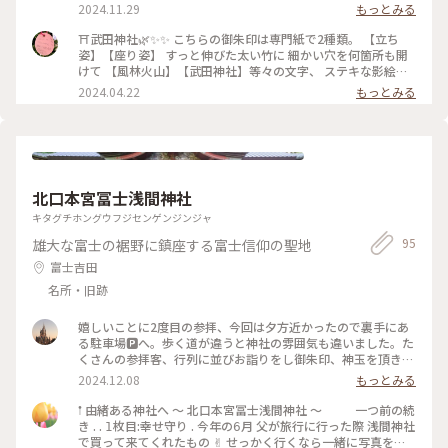
て華やかでした👘とにかく打たれ弱い私には、「人生そのもの
2024.11.29
もっとみる
に勝つ」「自分自身に勝つ」🙏✨願いを込め、御朱印とパワー
を頂いてきました☺️いいお詣りでした🙏✨ 2024.11.2 #武田神
⛩️武田神社🌿✨✨ こちらの御朱印は専門紙で2種類。 【立ち
社 #武田信玄 #御朱印 #パワースポット
姿】【座り姿】 すっと伸びた太い竹に 細かい穴を何箇所も開
けて 【風林火山】【武田神社】等々の文字、 ステキな影絵の
ようなデザインもありましたよ〜♡ 武田神社と甲府駅はほぼ
2024.04.22
もっとみる
まっすぐ道路🛣️で 桜並木🌸が！まぁすんばらしく綺麗😍
で！！！ ちょうど良い時に訪問できてうれしい♡ あちこち案
内してくれた友だちに感謝❣️ 途中、道すがら山梨大学のローソ
ンに 【山梨大学のワイン🍷】って宣伝があって ワイン🍷見た
かったのに‥😭忘れた💦 このワイン🍷知ってる方いらっしゃ
いますか〜♡ 📣 📣 📣 📣 📣 📣 📣 #春色さがし #らんらんらん
北口本宮冨士浅間神社
#世界はステキな出逢いにあふれてる #オトナの遠足 #オトナ
の社会科見学 #甲府市北杜市ことりっぷ #甲府駅 #あずさ2号
キタグチホングウフジセンゲンジンジャ
95
雄大な富士の裾野に鎮座する富士信仰の聖地
富士吉田
名所・旧跡
嬉しいことに2度目の参拝、今回は夕方近かったので裏手にあ
る駐車場🅿️へ。歩く道が違うと神社の雰囲気も違いました。た
くさんの参拝客、行列に並びお詣りをし御朱印、神玉を頂きま
した🙏✨ここは空気が違う気がします✨いいお詣りでした🙏✨
2024.12.08
もっとみる
2024.11.3 #ベストトリップ2024 #北口富士浅間神社 #神玉
#御朱印 #富士山
𖡡 由緒ある神社へ ～ 北口本宮冨士浅間神社 ～ 一つ前の続
き . . 𝟣枚目:幸せ守り . 今年の𝟨月 父が旅行に行った際 浅間神社
で買って来てくれたもの ✌︎ せっかく行くなら一緒に写真をと