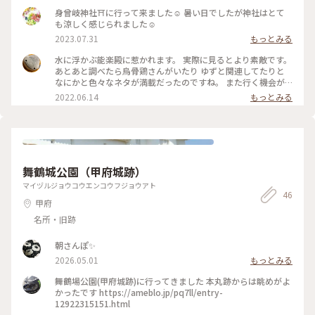
身曾岐神社⛩️に行って来ました☺️ 暑い日でしたが神社はとて
も涼しく感じられました☺️
2023.07.31
もっとみる
水に浮かぶ能楽殿に惹かれます。 実際に見るとより素敵です。
あとあと調べたら烏骨鶏さんがいたり ゆずと関連してたりと
なにかと色々なネタが満載だったのですね。 また行く機会が
あればじっくり参拝したいです。 #身曾岐神社 #北杜市小淵沢
2022.06.14
もっとみる
町 #山梨県#八ヶ岳#北杜市#山梨旅行#山梨観光#八ヶ岳旅行#
八ヶ岳観光#山梨名物#ほうとう名店#小淵沢#小淵沢観光#小淵
沢旅行#みそぎじんじゃ#みそぎ神社
舞鶴城公園（甲府城跡）
マイヅルジョウコウエンコウフジョウアト
46
甲府
名所・旧跡
朝さんぽ✨
2026.05.01
もっとみる
舞鶴場公園(甲府城跡)に行ってきました 本丸跡からは眺めがよ
かったです https://ameblo.jp/pq7ll/entry-
12922315151.html