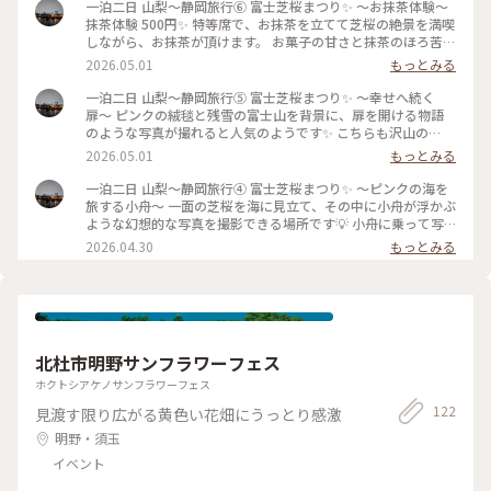
一泊二日 山梨〜静岡旅行⑥ 富士芝桜まつり✨️ 〜お抹茶体験〜
抹茶体験 500円✨️ 特等席で、お抹茶を立てて芝桜の絶景を満喫
しながら、お抹茶が頂けます。 お菓子の甘さと抹茶のほろ苦さ
が最高💖 こちらの席、去年までは席も有料だったようです
2026.05.01
もっとみる
が、お抹茶体験の500円で利用出来ました✨️ #富士芝桜まつり
2026.4.15
一泊二日 山梨〜静岡旅行⑤ 富士芝桜まつり✨️ 〜幸せへ続く
扉〜 ピンクの絨毯と残雪の富士山を背景に、扉を開ける物語
のような写真が撮れると人気のようです✨️ こちらも沢山の
方々、写真撮影されてました😊 📷️2026.4.15 #富士芝桜まつり
2026.05.01
もっとみる
一泊二日 山梨〜静岡旅行④ 富士芝桜まつり✨️ 〜ピンクの海を
旅する小舟〜 一面の芝桜を海に見立て、その中に小舟が浮かぶ
ような幻想的な写真を撮影できる場所です💡 小舟に乗って写
真撮ってる方が沢山😊 この辺りは、満開までもう少しかなー
2026.04.30
もっとみる
という感じでした。 📷️2026.4.15 #富士芝桜まつり
北杜市明野サンフラワーフェス
ホクトシアケノサンフラワーフェス
122
見渡す限り広がる黄色い花畑にうっとり感激
明野・須玉
イベント