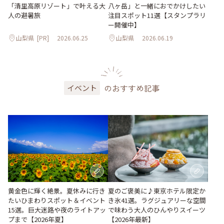
「清里高原リゾート」で叶える大
八ヶ岳」と一緒におでかけしたい
人の避暑旅
注目スポット11選【スタンプラリ
ー開催中】
山梨県
[PR]
2026.06.25
山梨県
2026.06.19
のおすすめ記事
イベント
黄金色に輝く絶景。夏休みに行き
夏のご褒美に♪東京ホテル限定か
たいひまわりスポット＆イベント
き氷41選。ラグジュアリーな空間
15選。巨大迷路や夜のライトアッ
で味わう大人のひんやりスイーツ
プまで【2026年夏】
【2026年最新】