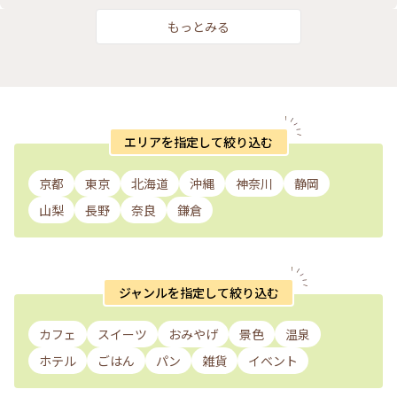
下がるのを待って 紅葉見ながら次のお楽しみスポットへ 向か
いました•*¨*•.¸¸♬︎ #恵林寺 #武田信玄 #紅葉 #私のことりっ
もっとみる
ぷ旅 #秋さんぽ #平日ららら #ひとり遠足部
エリアを指定して絞り込む
京都
東京
北海道
沖縄
神奈川
静岡
山梨
長野
奈良
鎌倉
ジャンルを指定して絞り込む
カフェ
スイーツ
おみやげ
景色
温泉
ホテル
ごはん
パン
雑貨
イベント