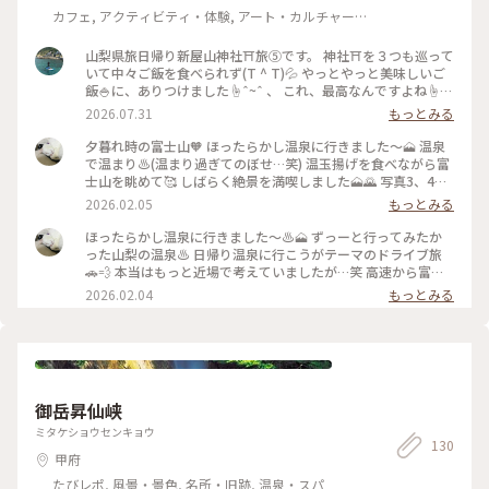
カフェ, アクティビティ・体験, アート・カルチャー,
風景・景色, 名所・旧跡, 温泉・スパ
山梨県旅日帰り新屋山神社⛩️旅⑤です。 神社⛩️を３つも巡って
いて中々ご飯を食べられず(T ^ T)💦 やっとやっと美味しいご
飯🍚に、ありつけました☝ˆ~ˆ 、 これ、最高なんですよね☝
ˆ~ˆ 、 脚気石稲荷神社⛩️から目指したのは、ほったらかし温泉
2026.07.31
もっとみる
♨️です⛰️ 、 普段は吉田のうどんをお願いしますが、今日は初
のチキンカレー🍛にしました🍗 、 おお〜スパイシーで美味し
夕暮れ時の富士山🧡 ほったらかし温泉に行きました〜🗻 温泉
い😋 、 甲府盆地の絶景を、眺めながらのチキンカレー⤴️ 美味
で温まり♨️(温まり過ぎてのぼせ…笑) 温玉揚げを食べながら富
しかったです☆*:.｡. o(≧▽≦)o .｡.:*☆ 、 #ぽかぽか #ひみつの
士山を眺めて🥰 しばらく絶景を満喫しました🗻🌄 写真3、4枚
絶景 #新屋山神社 #ことりっぷと一緒 #山梨県 #脚気石稲荷神
めの様にお風呂上がりには 温玉揚げやソフトクリームを頂け
2026.02.05
もっとみる
社#ほったらかし温泉#チキンカレー
ます🥚🍦 その中でも朝の卵掛けご飯は有名🥚🍚 次来る時は朝
日と卵かけご飯も楽しみたいな〜🤭 写真1、2枚めは温泉から
ほったらかし温泉に行きました〜♨️🗻 ずっーと行ってみたか
少し下った場所の フルーツ公園からの富士山です🗻 夕陽に照
った山梨の温泉♨️ 日帰り温泉に行こうがテーマのドライブ旅
らされて西側がオレンジ色に染まる 富士山を眺めながら帰り
🚗💨 本当はもっと近場で考えていましたが…笑 高速から富士
ます🧡 帰り道山梨市駅を通過🚗💨 山梨県だけど県庁所在地は
山がめっちゃ綺麗に見えてる😍 少し足を伸ばそう♪♪とな
2026.02.04
もっとみる
甲府市の山梨でした🍇 #開運旅 #ことりっぷと一緒 #ことりっ
り、、🤭 山道を登って辿り着いたほったらかし温泉♨️ 脱衣所
ぷ山梨 #富士山 #山梨市駅 #ほったらかし温泉 #山梨県笛吹川
や洗い場は手作り感ある山小屋といった 趣きある感じが逆に
フルーツ公園
良く☺️ 露天風呂に出てその圧倒的な眺めに絶句😆 広々とした
ぬるめの露天風呂からは… 目の前に富士山🗻眼下に笛吹と山梨
の町🏘️ あったかめの内湯と露天を行ったり来たり♨️ いつまで
も眺めていたい絶景とぬる湯で のぼせる程入り(笑)湯上がり後
御岳昇仙峡
しばらく 休んでました🥵でも温玉揚げは無事完食(笑) この日は
こっちの湯はメンテナンス中で私達が 入ったのはあっちの湯
ミタケショウセンキョウ
130
♨️ 女性客は少なく広い湯船はほぼ貸切状態🤗 朝日を眺める朝
甲府
風呂が有名なこの温泉♨️ いつか上る朝日と富士山🌅🗻眺めた
いな〜 ※露天の写真はネットからです #開運旅 #ことりっぷと
たびレポ, 風景・景色, 名所・旧跡, 温泉・スパ