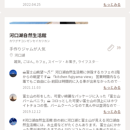
なしフルーツ温泉ぷくぷく #山梨市 #日本三大夜景 #山梨県山
2022.04.25
もっとみる
梨市 #昼は富士山 #夜は夜景 #山梨県#yamanashi#富士山#山
梨旅行#山梨観光#山梨映えスポット#山梨日帰り温泉
河口湖自然生活館
カワグチコシゼンセイカツカン
39
手作りジャムが人気
河口湖
雑貨, ごはん, カフェ, スイーツ・お菓子, ライフスタ
イル, 風景・景色, 名所・旧跡, その他施設, おみやげ
🗻富士山眺望〜♬.*ﾟ 河口湖自然生活館に併設するカフェの2階
からの眺望です🗻 「kitchen fujiyama view」 営業時間内なら
誰でもご自由に👍 前回は時間的に入る事が出来なかったので
😓 今回、初めて覗いてきました👀 大石公園周辺では、高台か
2021.11.03
もっとみる
ら🗻富士山が見られる絶好の場所です✨ 下に見える緑色のもこ
もこは 刈り込まれたラベンダー コキアの紅葉は見られたけど
富士山の形をした、可愛い綺麗なパッケージに入った「富士山
夏のラベンダー見損ねたぁ〜💦 現在はカフェも再開し、🗻富
バームバニラ」🗻 コロっとした可愛い富士山の頂上にはホワ
士山カレーも食べる事が出来るようです。 赤いのと青いルーの
イトチョコの雪。バームクーヘンなので真ん中は空洞なので、
🗻富士山カレー🍛 ご自宅で食べられるようにレトルトのお土
切り分けがしやすい〜。 しっとり、甘さが美味しくて大満足
2019.12.12
もっとみる
産用もありますよ😉 (❈2枚目の写真は違うお店で販売している
でした❤️ これだけは、買いたかったお土産です。 #富士山 #お
レトルトカレーです。) 2021.10.20 #河口湖自然生活館 #キッ
土産 #大好評
#河口湖自然生活館 目の前に河口湖と富士山が見える河口湖自
チンフジヤマビュー #山梨県 #山梨 #ことりっぷ山梨 #河口湖 #
然生活館には、お土産などがたくさんあります。 富士山にかか
大石公園 #富士山 #カレー #ご当地カレー #富士山カレー #カフ
った雲が途切れるまでのんびりソフトクリームを食べながら待