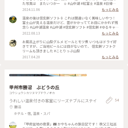
た写真は またいつかー ☺️ #山中湖 #紅富士 #温泉 #日帰り #
温泉むすめ
2024.11.06
もっとみる
温泉の後は信玄餅ソフト🍦 これは間違いなく美味しいやつ！
富士山が見える温泉だけど、雲がかかっててお目にかかれず残
念💦 #山中湖温泉 #山中湖 #信玄餅ソフト #信玄餅 #ゆるキャン
#富士山 #温泉
2022.08.13
もっとみる
お風呂上がりに山梨グルメ ビールとモツ煮 いつもはドライ好
きですが、ご当地ビールには目がないので、 信玄餅ソフトク
リームも頂きました #ことりっぷ山梨
2017.04.20
もっとみる
甲州市勝沼 ぶどうの丘
コウシュウシカツヌマブドウノオカ
54
うれしい温泉付きの客室にリーズナブルにステイ
勝沼
ホテル・宿, 温泉・スパ
「甲府盆地の夜景」🌃 かやちゃんの旅日記です！ 秩父三社巡