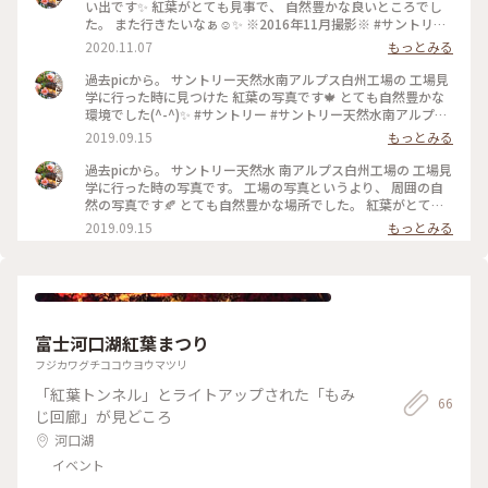
い出です✨ 紅葉がとても見事で、 自然豊かな良いところでし
た。 また行きたいなぁ☺️✨ ※2016年11月撮影※ #サントリー
天然水南アルプス白洲工場 #天然水南アルプス白洲工場 #天然
2020.11.07
もっとみる
水 #南アルプス天然水 #小さな秋 #紅葉 #秋 #日本の秋 #山梨県
#旅の思い出
過去picから。 サントリー天然水南アルプス白州工場の 工場見
学に行った時に見つけた 紅葉の写真です🍁 とても自然豊かな
環境でした(^-^)✨ #サントリー #サントリー天然水南アルプス
白州工場 #天然水南アルプス白州工場 #工場見学 #紅葉
2019.09.15
もっとみる
過去picから。 サントリー天然水 南アルプス白州工場の 工場見
学に行った時の写真です。 工場の写真というより、 周囲の自
然の写真です🍂 とても自然豊かな場所でした。 紅葉がとても
綺麗だったのを覚えています(^_^) #サントリー #サントリー天
2019.09.15
もっとみる
然水 #サントリー天然水南アルプス白州工場 #天然水南アルプ
ス白州工場 #工場見学 #紅葉
富士河口湖紅葉まつり
フジカワグチココウヨウマツリ
「紅葉トンネル」とライトアップされた「もみ
66
じ回廊」が見どころ
河口湖
イベント