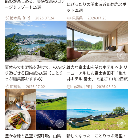
BBQが楽しめる、爽快な森のコテ
にぴったりの関東＆近郊観光スポ
ージ＆リゾート15選
ット21選
栃木県
[PR]
2026.07.24
群馬県
2026.07.20
夏休みでも混雑を避けて。のんび
雄大な富士山を望むホテルへ♪ リ
り過ごせる国内旅先6選【ことり
ニューアルした富士吉田市「亀の
っぷ編集部おすすめ】
井ホテル 富士」で過ごす1泊2日旅
広島県
2026.07.02
山梨県
[PR]
2026.06.30
豊かな緑と星空で深呼吸。山梨
新しくなった「ことりっぷ清里・