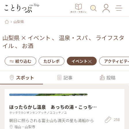
ガイド・マガジン
山梨県
山梨県
×
イベント
、
温泉・スパ
、
ライフスタ
イル
、
お酒
絞り込む
たびレポ
イベント
アクティビテ
スポット
記事
投稿
ほったらかし温泉 あっちの湯・こっちの
湯
ホッタラカシオンセンアッチノユコッチノユ
258
朝日に照らされる富士山も満天の星も湯船から
塩山・山梨市