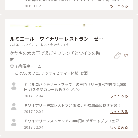
ェ #おみやげ図鑑 #私のことりっぷ #秋日和
つことにしました。 ブルーベリーとバニラのハーフ。富士山
2019.11.21
もっとみる
クッキー付です。 食べ始めた途端、雲が無くなってきてシャッ
ターチャンス📷慌てて食べました(^_^; #河口湖 #富士山 #大石
公園 #ご当地ソフト #ソフトクリーム #秋の色彩
ルミエール ワイナリーレストラン ゼル
コバ
ルミエールワイナリーレストランゼルコバ
ケヤキの木の下で過ごすフレンチとワインの時
37
間
石和温泉・一宮
ごはん, カフェ, アクティビティ・体験, お酒
＃ゼルコバ♡デザートブッフェの三色ゼリ－食べ放題で2,000
円 パスタやカレ－もあり♡♡♡♡
2017.02.04
もっとみる
＃ワイナリー併設レストラン お酒、料理最高におすすめ！
2017.02.04
もっとみる
＃ワイナリーレストランで2,000円のデザートブッフェ♡
2017.02.04
もっとみる