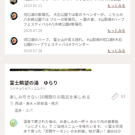
2023.01.11
もっとみる
河口湖の紫陽花。 大石公園では紫のラベンダーが。 こちらの
八木崎公園では ブルーの紫陽花。 一面の青。 #山梨県#ハーブ
フェスティバル#八木崎公園#紫陽花
2020.07.28
もっとみる
河口湖のハーブ。 富士山が見え隠れ。 #山梨県#河口湖#大石
公園#ハーブフェスティバル#ラベンダー
2020.07.28
もっとみる
富士眺望の湯 ゆらり
フジチョウボウノユユラリ
62
楽しみ尽きない16種類のお風呂を楽しめる
西湖・青木ヶ原樹海・鳴沢
温泉・スパ
温泉で癒された後は、お楽しみの一杯🍴 ゆらり内の食事処
「ふじざくら」で ご当地メニューを味わいます。 ☆富士伏流
水で育った「忍野サーモン」のお刺身。味が濃い！油分は少な