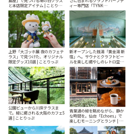
島屋」で見つける鳩の日グッズ
さに包まれるクラフトハーブテ
と本店限定アイテム | ことりっ
ィー専門店「TYNK
ぷ
Kabutocho」 | ことりっぷ
上野「大ゴッホ展 夜のカフェテ
新オープンした銭湯「黄金湯 新
ラス」で見つけた、オリジナル
宿」へ。サウナとクラフトビー
限定グッズ10選 | ことりっぷ
ルを楽しむ癒やしのレトロ空間
| ことりっぷ
公園ビューから川床テラスま
青葉通の緑を眺めながら、静か
で。緑に癒される大阪のカフェ5
な時間を。仙台「Echoes」で
選 | ことりっぷ
楽しむモーニングとランチ | こ
とりっぷ