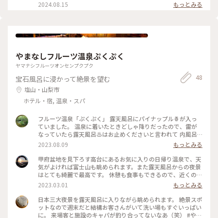
2024.08.15
もっとみる
やまなしフルーツ温泉ぷくぷく
ヤマナシフルーツオンセンプクプク
48
宝石風呂に浸かって絶景を望む
塩山・山梨市
ホテル・宿, 温泉・スパ
フルーツ温泉「ぷくぷく」 露天風呂にパイナップル🍍が入っ
ていました。 温泉に着いたときどしゃ降りだったので、雷が
なっていたら露天風呂♨️はお止めくださいと言われて 内風呂
にゆったり浸かりました。 もし、雷⚡が落ちたら‼️ どうする⁉️
2023.08.09
もっとみる
帰る時に富士山🗻が少し見えました🎵 晴れていたらもっと景
色が楽しめたけど、さっぱりしました😃 #私のことりっぷ旅 #
甲府盆地を見下ろす高台にあるお気に入りの日帰り温泉で、天
山梨 #カメラ旅
気がよければ富士山も眺められます。また露天風呂からの夜景
はとても綺麗で最高です。 休憩も食事もできるので、近くの
山々を登った後によく立ち寄ります。 #やまなしフルーツ温泉
2023.03.01
もっとみる
ぷくぷく #日帰り温泉 #富士山 #夜景 #露天風呂 #山梨
市 #山梨県 #甲府盆地
日本三大夜景を露天風呂に入りながら眺められます。 絶景スポ
ットなので週末だと結構お客さんがいて洗い場もすぐいっぱい
に。 来場客と施設のキャパが釣り合ってないなあ（笑） #やま