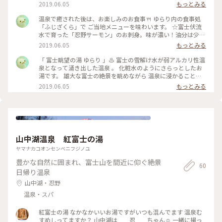
くさっぱりめ。 ☆「富士山コロッケ」は静岡産の桜えびとし
2019.06.05
もっとみる
らす入り。サックサクのほくほく。桜えびの旨味が広がりま
す。 ☆山梨名物「鳥もつ煮」。甘辛しょうゆで柔らか～。 窓
温泉で癒された後は、お楽しみのお食事🍴 ゆらり内の食事処
から富士山を眺めながら、レモンサワーをゴクゴクと喉に流し
「ふじざくら」で ご当地メニューを味わいます。 ☆富士伏流
込みます🍋 日本の休日、最高だ👍✨ 私は忘れてしまいました
水で育った「忍野サーモン」のお刺身。味が濃い！油分は少な
が、富士山コロッケに添えられたタルタルソースで 『冠雪コ
くさっぱりめ。 ☆「富士山コロッケ」は静岡産の桜えびとし
2019.06.05
もっとみる
ロッケ』にできますよ🗻(о´∀`о) 富士眺望の湯 ゆらり ② #富
らす入り。サックサクのほくほく。桜えびの旨味が広がりま
士山 #河口湖 #山梨 #湖 #温泉 #富士眺望の湯ゆらり #河口湖初
す。 ☆山梨名物「鳥もつ煮」。甘辛しょうゆで柔らか～。 窓
「 富士眺望の湯 ゆらり 」♨️ 富士の雪解け水が弱アルカリ性温
夏の旅 #初夏の彩り
から富士山を眺めながら、レモンサワーをゴクゴクと喉に流し
泉となって涌き出した温泉 。 化粧水のようにさらっとしたお
込みます🍋 日本の休日、最高だ👍✨ 私は忘れてしまいました
湯です。 雄大な富士の絶景を眺めながら 温泉に浸かることが
が、富士山コロッケにタルタルソースがたっぷり添えられてい
できます。 (写真は入口横から✨) 昨晩雪が降り雪渓ができたば
2019.06.05
もっとみる
て 『冠雪コロッケ』にできますよ🗻(о´∀`о) 富士眺望の湯 ゆ
かりの霊峰。 初夏の富士山も良いですね♪ カフェミミから河
らり ② #富士山 #河口湖 #山梨 #湖 #温泉 #富士眺望の湯ゆら
口湖駅まで周遊バスで戻り、 河口湖駅からシャトルバスを利
り #河口湖初夏の旅 #初夏の彩り
用しました(^o^) 富士眺望の湯 ゆらり① #富士山 #河口湖 #山
梨 #湖 #温泉 #富士眺望の湯ゆらり #日帰り温泉 #河口湖初夏の
旅 #初夏の彩り 🚌河口湖駅からゆらり無料シャトルバス利用
または周遊バス🚏河口湖駅→🚏道の駅なるさわ
山中湖温泉 紅富士の湯
ヤマナカコオンセンベニフジノユ
豊かな自然に囲まれ、富士山を間近に仰ぐ絶景
60
日帰り温泉
山中湖・忍野
温泉・スパ
紅富士の湯 なかなかいいお湯ですがいつも混んでます 温泉む
すめしってますか？ 山中湖は 忍 ちゃん☺️ 一緒に撮っ