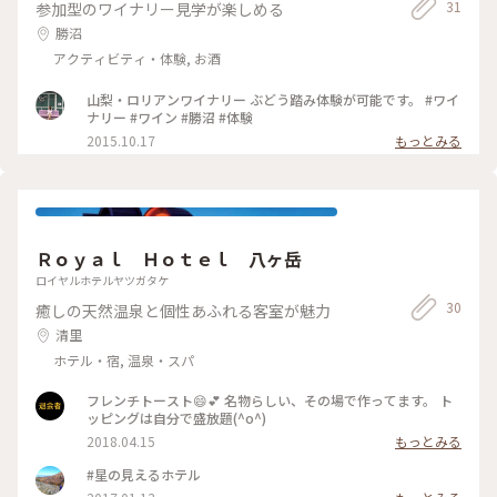
31
参加型のワイナリー見学が楽しめる
勝沼
アクティビティ・体験, お酒
山梨・ロリアンワイナリー ぶどう踏み体験が可能です。 #ワイ
ナリー #ワイン #勝沼 #体験
2015.10.17
もっとみる
Ｒｏｙａｌ Ｈｏｔｅｌ 八ヶ岳
ロイヤルホテルヤツガタケ
30
癒しの天然温泉と個性あふれる客室が魅力
清里
ホテル・宿, 温泉・スパ
フレンチトースト😄💕 名物らしい、その場で作ってます。 ト
ッピングは自分で盛放題(^o^)
2018.04.15
もっとみる
#星の見えるホテル