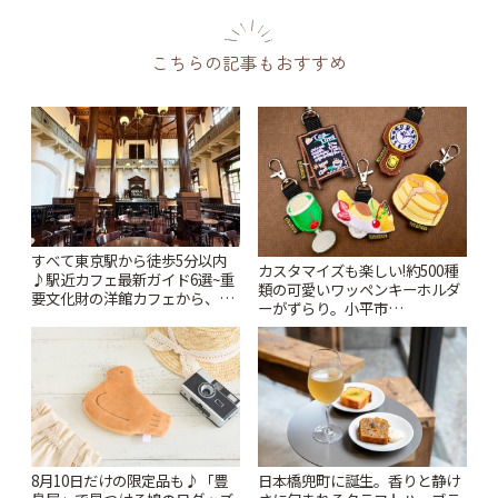
こちらの記事もおすすめ
すべて東京駅から徒歩5分以内
カスタマイズも楽しい!約500種
♪駅近カフェ最新ガイド6選~重
類の可愛いワッペンキーホルダ
要文化財の洋館カフェから、改
ーがずらり。小平市
札すぐのレトロ喫茶まで~ | こと
「Kimamaya T&K」 | ことりっ
りっぷ
ぷ
8月10日だけの限定品も♪「豊
日本橋兜町に誕生。香りと静け