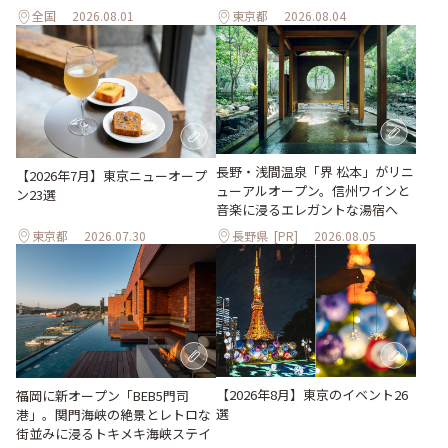
全国
2026.08.01
東京都
2026.08.04
長野・浅間温泉「界 松本」がリニ
【2026年7月】東京ニューオープ
ューアルオープン。信州ワインと
ン23選
音楽に浸るエレガントな湯宿へ
東京都
2026.07.30
長野県
[PR]
2026.08.05
【2026年8月】東京のイベント26
福岡に新オープン「BEB5門司
選
港」。関門海峡の絶景とレトロな
街並みに浸るトキメキ海峡ステイ