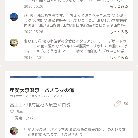
と和それぞれのレストラン、パン工房、農産物やワイン土産物
2020.05.26
もっとみる
等の販売所、宿泊施設、ハーブ湯を備えた『おいしい学校』と
してオープンしました。 昔の校舎の面影はなくなりました
🚻 お手洗はあちらです。 ちょっと泣きべそぎみな ∵ シミュ
が、新しい施設として人気を集めているようです。 三代校舎ふ
ラクラ現象 ∵ 農産物販売はしていました。 おいしい学校施設
れあいの里には 「明治校舎」 「大正校舎」 「昭和校舎」 の3
内のお手洗い #山梨県#山梨#北杜市#須玉#ことりっぷ山梨#お
校舎があります。 ✤ ✤ ✤ ✤ ✤ ✤ ✤ ✤ ✤ ✤ 学校は違
手洗い#トイレ#シミュラクラ現象#三代校舎ふれあいの里#お
2020.05.26
もっとみる
いますが、私も中学1年生の時に ○○中学の最後の木造校舎で
いしい学校#昭和校舎
学びました。 二階建ての味わいのある校舎でした。 バケツの
おいしい学校の宿泊者の夕食はイタリアン。 ． ． デザート🍨
水や牛乳をこぼすと下の階に落ちていたようです💧 もちろん
． ． この他に温かなパンも3〜4種類サーブされて お腹いっぱ
鉄筋コンクリートの校舎もありました。 その数年前に1学年16
い。 ． #ごちそうさま 💕 ． ． 初めて宿泊した『おいしい学
クラスとかあったそうですが クラスが多いので新しく学区割
校』 初めてなので様子が分からない事もあって食事付きにし
2019.07.01
もっとみる
りされ全校生徒数が減りました。 (それでも1クラス40名以上
たけれど 懐かしの木造教室でいただける給食は、 前もって予
の8クラス) プレハブの仮設校舎は、技術系学科だけで済んだよ
約をすれば夜でも食べられるそうなので 学校気分を存分に味
うです。 木造校舎は次の年には取り壊され3年生の時には新し
わうには 食事無し宿泊プランにして 給食を予約する選択肢も
く出来た✨新校舎✨ でも木造校舎好きだったなぁ(∩´∀`∩)
有りかな…と、思いました😆 ． ． #パンが好き #山梨#北杜#
○○中の七不思議とかありましたがそれは木造校舎の時代〜(*
おいしい学校 #夏旅2019 #イタリアン #初夏の彩り #デザート
´艸`)ｳﾌﾌ 2020.04 #山梨県#山梨#北杜市#須玉 (すたま)#わたし
#三代校舎ふれあいの里
の街#ことりっぷ山梨#三代校舎ふれあいの里#昭和校舎#学校#
甲斐大泉温泉 パノラマの湯
おいしい学校#桜#ソメイヨシノ
カイオオイズミオンセンパノラマノユ
50
富士山と甲府盆地の展望が自慢
清里
温泉・スパ
甲斐大泉温泉 パノラマの湯 ぬるめの露天風呂。 のんびり富
士山を眺められます。 #温泉さんぽ