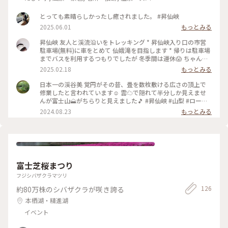
一緒 #ほったらかし温泉#あっちの湯#こっちの湯 #富士山#朝
風呂#朝日 #絶景#山梨市#笛吹市 #温玉揚げ
とっても素晴らしかったし癒されました。 #昇仙峡
2025.06.01
もっとみる
昇仙峡 友人と渓流沿いをトレッキング * 昇仙峡入り口の市営
駐車場(無料)に車をとめて 仙娥滝を目指します * 帰りは駐車場
までバスを利用するつもりでしたが 冬季間は運休😱 ちゃんと
下調べしないとダメですね * 冬季間は少し割高ですが昇仙峡乗
2025.02.18
もっとみる
り合いバスが出ています 少し歩いて1区間だけ利用 気持ちの良
いお散歩ができました
日本一の渓谷美 覚円がその昔、畳を数枚敷ける広さの頂上で
修業したと言われています☺️ 雲☁で隠れて半分しか見えませ
んが富士山🗻がちらりと見えました🎵 #昇仙峡 #山梨 #ロープ
ウェイ #富士山
2024.08.23
もっとみる
富士芝桜まつり
フジシバザクラマツリ
126
約80万株のシバザクラが咲き誇る
本栖湖・精進湖
イベント