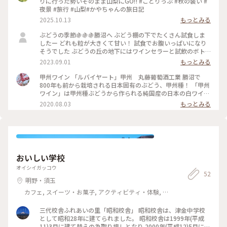
りに行った勢いそのまま山梨にGO‼️ #ことりっぷ #秋の装い #
夜景 #旅行 #山梨#かやちゃんの旅日記
2025.10.13
もっとみる
ぶどうの季節🍇🍇🍇勝沼へ ぶどう棚の下でたくさん試食しま
したー どれも粒が大きくて甘い！ 試食でお腹いっぱいになり
そうでした ぶどうの丘の地下にはワインセラーと試飲のボト
ルがたくさん🍷 ひとりドライブなので飲めませんが… 過去に
2023.09.01
もっとみる
は天皇ご夫妻もいらしたのですね 雅子様キレーイ✨
甲州ワイン 「ルバイヤート」甲州 丸藤葡萄酒工業 勝沼で
800年も前から栽培される日本固有のぶどう、甲州種！ 「甲州
ワイン」は甲州種ぶどうから作られる純国産の日本の白ワイン
です✨🥂💕 スッキリとした辛口で和食によく合います✨ #ルバ
2020.08.03
もっとみる
イヤート甲州 #ワイン #丸藤葡萄酒工業 #甲州種ぶどう
#甲州ワイン #国産ワイン #白ワイン #勝沼ぶどうの丘 #
勝沼ぶどう郷 #甲州市 #勝沼 #山梨県 #おみやげ #わた
しの旅 #旅の思い出 #ドライブ #雨女の旅 #母娘旅
おいしい学校
オイシイガッコウ
52
明野・須玉
カフェ, スイーツ・お菓子, アクティビティ・体験, ラ
イフスタイル
三代校舎ふれあいの里「昭和校舎」 昭和校舎は、津金中学校
として昭和28年に建てられました。 昭和校舎は1999年(平成
11)3月に建て替えの為取り壊しとなり 2000年(平成12)5月に洋