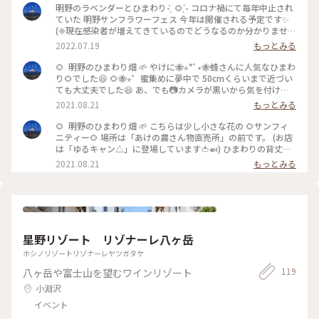
明野のラベンダーとひまわり- ̗̀ 🌻 ̖́- コロナ禍にて毎年中止され
ていた 明野サンフラワーフェス 今年は開催される予定です✨
(❈現在感染者が増えてきているのでどうなるのか分かりませ
ん。) 🌻サンフィニティ🌻 今はまだ、小さいひまわりしか咲い
2022.07.19
もっとみる
ていませんでした。 他所ひまわりは順調に育成中でした🎶 ラ
ベンダーは一部咲いていましたが 見頃も終盤💦 霞んではいま
🌻 明野のひまわり畑 🌱 やけに🐝⋆︎*ﾟ∗🐝蜂さんに人気なひまわ
したが🗻富士山も見えました(*’▽’*) ハイジの村、反対側にあ
り🌻でした😆 🌻🐝⋆゜蜜集めに夢中で 50cmくらいまで近づい
る駐車場も舗装され 現在はフェス前なので無料で駐車場が使
ても大丈夫でした😆 あ、でも📷カメラが黒いから気を付けな
えます。 期間：2022年7月23日(土)～8月21日(日) 時間：午前8
いとね💦 こちらの大きな花のひまわり畑は #オズブライダル
2021.08.21
もっとみる
時30分～午後5時30分まで 協力金：車1台500円、バス1台
さんが 「明野サンフラワーフェス」に公式スポンサーとして
5000円 入場料金：無料 開花状況は⬇こちらにてご確認下さい
協賛し、明野ひまわり畑ウェディングの窓口として、唯一結婚
🌻 明野のひまわり畑 🌱 こちらは少し小さな花の 🌻サンフィ
😌 https://hokutosunfes.com/ 2022.07.18 🌻#明野のひまわ
式を運営しております。 今年は残念ながら、サンフラワーフェ
ニティー🌻 場所は「あけの農さん物直売所」の前です。 (お店
り🌻 #ことりっぷ山梨 #山梨県 #山梨 #北杜市 #明野 #ひまわり
スは中止です。 ひまわり畑は、ウエディング用の写真撮影が出
は「ゆるキャン△」に登場しています🍅🍛) ひまわりの背丈も
#ヒマワリ #向日葵 #花 #サンフラワー #サンフラワーフェス #
来るように作ったようです。 なので、一般人は畑の中へは入れ
短く、 来られていた皆さん おもいおもいで写真を撮られてい
2021.08.21
もっとみる
ほくとサンフェス #イベント #富士山 #Myことりっぷ #アート
ませんでした。 2021.07 #明野 #向日葵 #山梨県 #山梨 #北杜市
ました😊 サンフィニティー🌻は、花が終わっても次から次へ
みたいな景色 早朝からの健康診断が予想外に早く終わってし
#ことりっぷ山梨 #ひまわり #ヒマワリ #夏景色 #夏色さがし
と蕾が開花するそうで、大きなひまわりより期間が長く楽しめ
まったので😙 🚙💨どこか行こう！！ と一旦家に帰ったら… 急
#2021年も中止😢
るそうです😉 2021.07 #明野 #向日葵 #山梨県 #山梨 #北杜市 #
激に睡魔に襲われ( - - *)ｳﾄｳﾄ お昼頃になってしまったので😅
ことりっぷ山梨 #ひまわり #ヒマワリ #サンフィニティー #夏
ひまわり🌻の様子を見に行ってきました😆
景色 #夏色さがし #2021年も中止😢
星野リゾート リゾナーレ八ヶ岳
ホシノリゾートリゾナーレヤツガタケ
119
八ヶ岳や富士山を望むワインリゾート
小淵沢
イベント