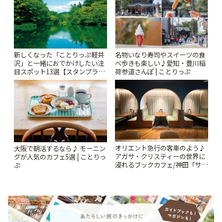
新しくなった「ことりっぷ軽井
名物いなり寿司やスイーツの食
沢」と一緒におでかけしたい注
べ歩きも楽しい♪愛知・豊川稲
目スポット13選【スタンプラリ
荷参道さんぽ | ことりっぷ
ー開催中】 | ことりっぷ
オリエント急行の客車のよう♪
大阪で朝活するなら♪ モーニン
アガサ・クリスティーの世界に
グが人気のカフェ5選 | ことりっ
浸れるブックカフェ/神田「サロ
ぷ
ンクリスティ」 | ことりっぷ