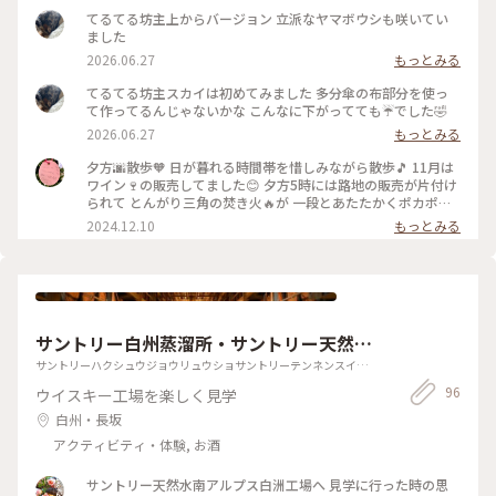
てるてる坊主上からバージョン 立派なヤマボウシも咲いてい
ました
2026.06.27
もっとみる
てるてる坊主スカイは初めてみました 多分傘の布部分を使っ
て作ってるんじゃないかな こんなに下がってても☔️でした🤣
2026.06.27
もっとみる
夕方🌆散歩🧡 日が暮れる時間帯を惜しみながら散歩🎵 11月は
ワイン🍷の販売してました😊 夕方5時には路地の販売が片付け
られて とんがり三角の焚き火🔥が 一段とあたたかくポカポカ
に💛🧡💛 今ごろはこちらの【ピーマン通り】、クリスマス🎄
2024.12.10
もっとみる
の 飾り❇️やイルミネーションでステキなんだろうな♡ いつ行
っても絵になる🖼️ピーマン通りです♪ この日はテイクアウト
で焼きたてソーセージを ソファに座りハフハフ味わいました
よ♡ #ベストトリップ2024 #ぽかぽか#クラシカルな街 #らん
らんらん #オトナの遠足 #世界はステキな出逢いにあふれてい
る #オトナの遠足 #生誕記念月間 #誕生日は絶景 #星野リゾー
サントリー白州蒸溜所・サントリー天然水
ト #八ヶ岳
南アルプス白州工場（見学）
サントリーハクシュウジョウリュウショサントリーテンネンスイミ
ナミアルプスハクシュウコウジョウ
96
ウイスキー工場を楽しく見学
白州・長坂
アクティビティ・体験, お酒
サントリー天然水南アルプス白洲工場へ 見学に行った時の思