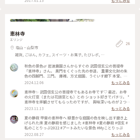
2017.01.13
もっとみる
恵林寺
エリンジ
26
塩山・山梨市
雑貨, ごはん, カフェ, スイーツ・お菓子, たびレポ, ア
クティビティ・体験, 風景・景色, 名所・旧跡, ホテル・
宿, 温泉・スパ, おみやげ
秋色の景色🌿 岩波農園さんからすぐの 武田信玄公の菩提寺
「恵林寺」さん。 黒門をくぐった先の参道、 重要文化財の朱
色の四脚門、三門。 庫裡、方丈庭園、うぐいす廊下 本堂、庭
園、、見どころたくさんです。 途中、初めての「胎内巡り」。
2024.12.06
もっとみる
わ、わ、真っ暗闇…怖いー、進めないょー が、、進むしかな
い。泣笑 覚悟を決めて、壁伝いに そろりそろりと… やっと出
恵林寺✨ 武田信玄公の菩提寺でもあるお寺です♡ 最近、お寺
た。ﾎｯ よし、これで生まれ変わったｿﾞ、なんて。。笑 紅葉が
の火灯窓（または花頭窓とも）との ショット好きでパチリ。 *
始まった庭園は 心洗われる美しさ。 参詣の受付がある庫裡で
恵林寺を拝観させてもらったのですが、 興味深いものが２つ
出会ったネコは こちらのネコかな。 秋色の落ち着いた禅
ありました。 ひとつは、『うぐいす廊下』 侵入者を察知する
2023.11.13
もっとみる
寺、、とても素晴らしかった。 #秋色の景色#山梨#恵林寺#禅
ため、廊下を歩くと 「キュッ・キュッ」と鳴る仕掛けに なっ
寺#秋色の庭園#胎内巡り#ドライブ日和#ベストトリップ2024
ています。 もうひとつは、『胎内くぐり』 真っ暗な狭いクネ
夏の静寂 甲斐の恵林寺へ 緑豊かな庭園の色を映し出す磨き上
クネした廊下を 手探りで歩いて行きます。 しかし後悔の嵐。
げられた床 夏の静寂を感じました #恵林寺 #夏の静寂 #信玄 #
暗闇&閉所恐怖でした。 もう戻るのも怖いしこうなったら 最
私のことりっぷ2022 #アートみたいな景色 #Myことりっぷ
後まで行くっきゃない！と思い なんとか出口到着〜😮‍💨 この時
2022.08.27
もっとみる
点で3kgは痩せた気がします（笑） * 庭園を愛でつつ、心拍数