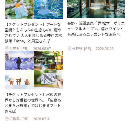
長野・浅間温泉「界 松本」がリニ
【チケットプレゼント】アートな
ューアルオープン。信州ワインと
空間ともふもふの生きものに癒や
音楽に浸るエレガントな湯宿へ
されて♪ 大人も楽しめる神戸の水
族館「átoa」と周辺さんぽ
兵庫県
[PR]
2026.08.07
長野県
[PR]
2026.08.05
【チケットプレゼント】水辺の世
界から浮世絵の世界へ。「広島も
とまち水族館」ではじまるアート
さんぽ
広島県
[PR]
2026.07.31