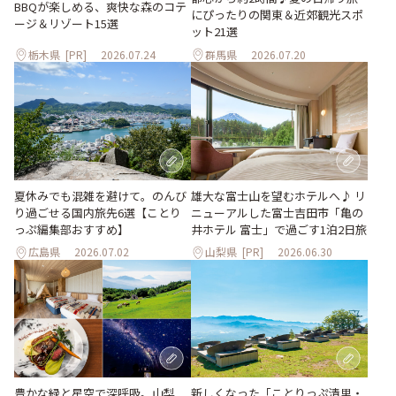
BBQが楽しめる、爽快な森のコテ
にぴったりの関東＆近郊観光スポ
ージ＆リゾート15選
ット21選
栃木県
[PR]
2026.07.24
群馬県
2026.07.20
夏休みでも混雑を避けて。のんび
雄大な富士山を望むホテルへ♪ リ
り過ごせる国内旅先6選【ことり
ニューアルした富士吉田市「亀の
っぷ編集部おすすめ】
井ホテル 富士」で過ごす1泊2日旅
広島県
2026.07.02
山梨県
[PR]
2026.06.30
豊かな緑と星空で深呼吸。山梨
新しくなった「ことりっぷ清里・