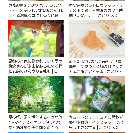
東京&横浜で見つけた、ミルク
歴史建築のレトロなシャンデリ
ティーの美味しいお店6選~心ほ
アの下で過ごす横浜のカフェ時
どける濃厚なコクと香りに癒や
間「CRAFT. 」 | ことりっぷ
されるティータイム~ | ことりっ
ぷ
風鈴の音色に誘われて歩く夏の
8月10日だけの限定品も♪「豊
鎌倉さんぽ♪由緒ある社の参拝
島屋」で見つける鳩の日グッズ
と老舗のひんやり甘味も | こと
と本店限定アイテム | ことりっ
りっぷ
ぷ
夏の軽井沢を堪能する小さな旅
キュートなミニチュアに思わず
へ~マイナスイオンに包まれな
夢中♪鎌倉「イクスタン」で出
がら名建築や美術館をめぐろう
会う小さな世界 | ことりっぷ
~ | ことりっぷ