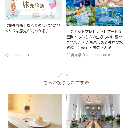
【旅先診断】あなたの“いま”にぴ
ったりな旅先が見つかる♪
【チケットプレゼント】アートな
空間ともふもふの生きものに癒や
されて♪ 大人も楽しめる神戸の水
族館「átoa」と周辺さんぽ
2026.05.15
兵庫県
[PR]
2026.08.07
こちらの記事もおすすめ