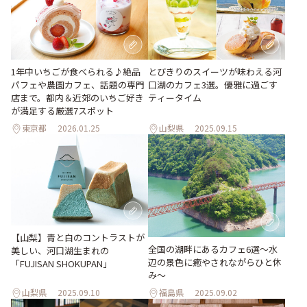
1年中いちごが食べられる♪絶品
とびきりのスイーツが味わえる河
パフェや農園カフェ、話題の専門
口湖のカフェ3選。優雅に過ごす
店まで。都内＆近郊のいちご好き
ティータイム
が満足する厳選7スポット
東京都
2026.01.25
山梨県
2025.09.15
【山梨】青と白のコントラストが
全国の湖畔にあるカフェ6選〜水
美しい、河口湖生まれの
辺の景色に癒やされながらひと休
「FUJISAN SHOKUPAN」
み〜
山梨県
2025.09.10
福島県
2025.09.02