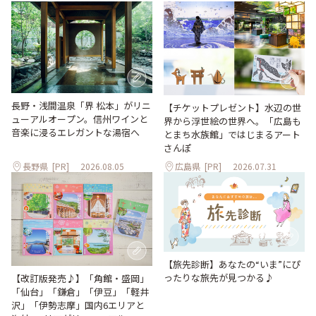
長野・浅間温泉「界 松本」がリニ
【チケットプレゼント】水辺の世
ューアルオープン。信州ワインと
界から浮世絵の世界へ。「広島も
音楽に浸るエレガントな湯宿へ
とまち水族館」ではじまるアート
さんぽ
長野県
[PR]
2026.08.05
広島県
[PR]
2026.07.31
【旅先診断】あなたの“いま”にぴ
ったりな旅先が見つかる♪
【改訂版発売♪】「角館・盛岡」
「仙台」「鎌倉」「伊豆」「軽井
沢」「伊勢志摩」国内6エリアと