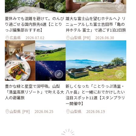
夏休みでも混雑を避けて。のんび
雄大な富士山を望むホテルへ♪ リ
り過ごせる国内旅先6選【ことり
ニューアルした富士吉田市「亀の
っぷ編集部おすすめ】
井ホテル 富士」で過ごす1泊2日旅
広島県
2026.07.02
山梨県
[PR]
2026.06.30
豊かな緑と星空で深呼吸。山梨
新しくなった「ことりっぷ清里・
「清里高原リゾート」で叶える大
八ヶ岳」と一緒におでかけしたい
人の避暑旅
注目スポット11選【スタンプラリ
ー開催中】
山梨県
[PR]
2026.06.25
山梨県
2026.06.19