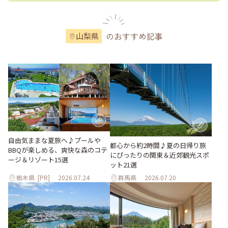
のおすすめ記事
山梨県
自由気ままな夏旅へ♪プールや
都心から約2時間♪夏の日帰り旅
BBQが楽しめる、爽快な森のコテ
にぴったりの関東＆近郊観光スポ
ージ＆リゾート15選
ット21選
栃木県
[PR]
2026.07.24
群馬県
2026.07.20