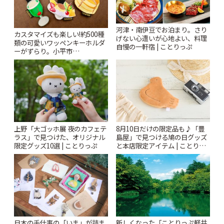
河津・南伊豆でお泊まり。さり
カスタマイズも楽しい!約500種
げない心遣いが心地よい、料理
類の可愛いワッペンキーホルダ
自慢の一軒宿 | ことりっぷ
ーがずらり。小平市
「Kimamaya T&K」 | ことりっ
ぷ
上野「大ゴッホ展 夜のカフェテ
8月10日だけの限定品も♪「豊
ラス」で見つけた、オリジナル
島屋」で見つける鳩の日グッズ
限定グッズ10選 | ことりっぷ
と本店限定アイテム | ことりっ
ぷ
日本の手仕事の「いま」が詰ま
新しくなった「ことりっぷ軽井