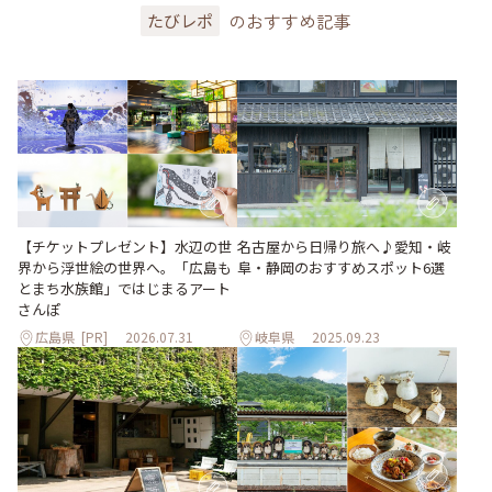
のおすすめ記事
たびレポ
【チケットプレゼント】水辺の世
名古屋から日帰り旅へ♪愛知・岐
界から浮世絵の世界へ。「広島も
阜・静岡のおすすめスポット6選
とまち水族館」ではじまるアート
さんぽ
広島県
[PR]
2026.07.31
岐阜県
2025.09.23