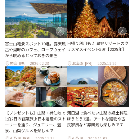
日帰り利用も♪ 星野リゾートのク
富士山絶景スポット10選。露天風
リスマスイベント5選【2025年】
呂や湖畔のカフェ、ロープウェイ
から眺めるとっておきの景色
神奈川県
2026.02.23
北海道
[PR]
2025.11.26
河口湖で食べたい山梨の郷土料理
【プレゼントも】山梨・昇仙峡で
ほうとう3選。アートな建物や古
1泊2日の紅葉旅♪日本遺産のスト
民家風など雰囲気も楽しみです
ーリーを辿り、ジュエリー、温
泉、山梨グルメを楽しんで
山梨県
[PR]
2025.11.14
山梨県
2025.11.07