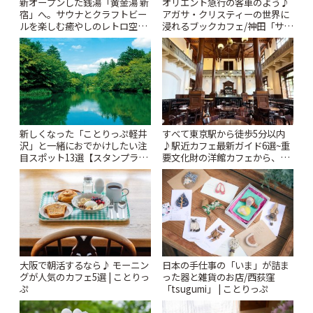
新オープンした銭湯「黄金湯 新
オリエント急行の客車のよう♪
宿」へ。サウナとクラフトビー
アガサ・クリスティーの世界に
ルを楽しむ癒やしのレトロ空間
浸れるブックカフェ/神田「サロ
| ことりっぷ
ンクリスティ」 | ことりっぷ
新しくなった「ことりっぷ軽井
すべて東京駅から徒歩5分以内
沢」と一緒におでかけしたい注
♪駅近カフェ最新ガイド6選~重
目スポット13選【スタンプラリ
要文化財の洋館カフェから、改
ー開催中】 | ことりっぷ
札すぐのレトロ喫茶まで~ | こと
りっぷ
大阪で朝活するなら♪ モーニン
日本の手仕事の「いま」が詰ま
グが人気のカフェ5選 | ことりっ
った器と雑貨のお店/西荻窪
ぷ
「tsugumi」 | ことりっぷ