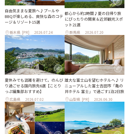
自由気ままな夏旅へ♪プールや
都心から約2時間♪夏の日帰り旅
BBQが楽しめる、爽快な森のコテ
にぴったりの関東＆近郊観光スポ
ージ＆リゾート15選
ット21選
栃木県
[PR]
2026.07.24
群馬県
2026.07.20
夏休みでも混雑を避けて。のんび
雄大な富士山を望むホテルへ♪ リ
り過ごせる国内旅先6選【ことり
ニューアルした富士吉田市「亀の
っぷ編集部おすすめ】
井ホテル 富士」で過ごす1泊2日旅
広島県
2026.07.02
山梨県
[PR]
2026.06.30