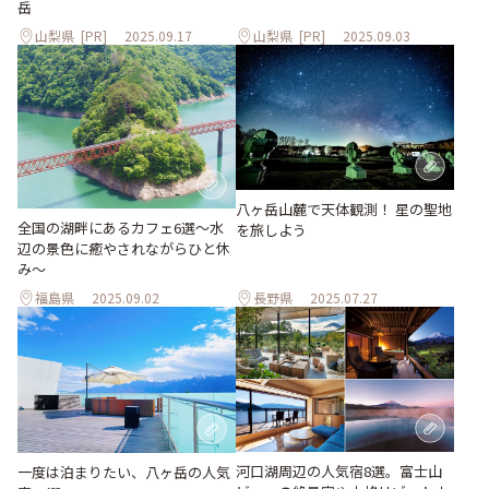
岳
山梨県
[PR]
2025.09.17
山梨県
[PR]
2025.09.03
八ヶ岳山麓で天体観測！ 星の聖地
全国の湖畔にあるカフェ6選〜水
を旅しよう
辺の景色に癒やされながらひと休
み〜
福島県
2025.09.02
長野県
2025.07.27
河口湖周辺の人気宿8選。富士山
一度は泊まりたい、八ヶ岳の人気