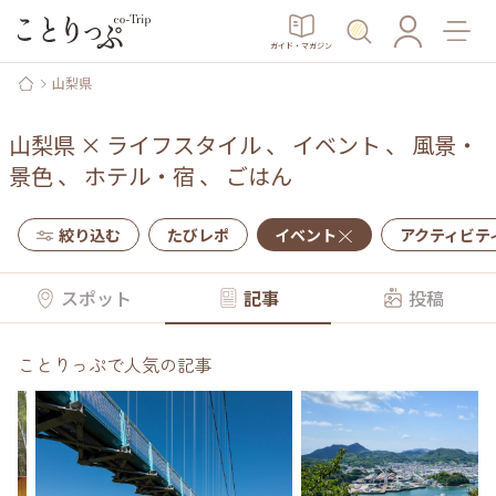
ガイド・マガジン
山梨県
山梨県
×
ライフスタイル
、
イベント
、
風景・
景色
、
ホテル・宿
、
ごはん
絞り込む
たびレポ
イベント
アクティビテ
スポット
記事
投稿
ことりっぷで人気の記事