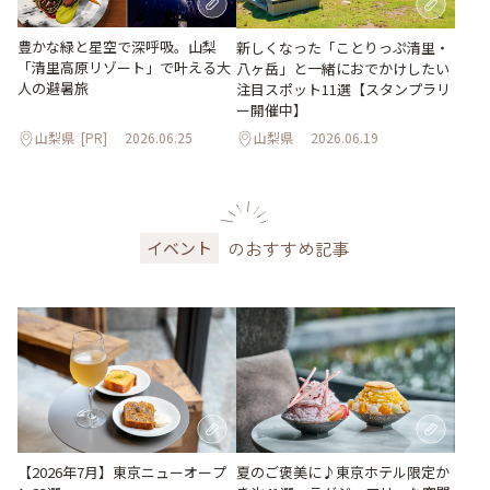
豊かな緑と星空で深呼吸。山梨
新しくなった「ことりっぷ清里・
「清里高原リゾート」で叶える大
八ヶ岳」と一緒におでかけしたい
人の避暑旅
注目スポット11選【スタンプラリ
ー開催中】
山梨県
[PR]
2026.06.25
山梨県
2026.06.19
のおすすめ記事
イベント
【2026年7月】東京ニューオープ
夏のご褒美に♪東京ホテル限定か