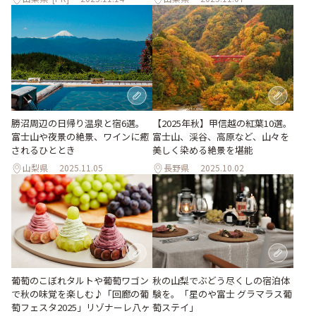
勝沼周辺の日帰り温泉と宿6選。
【2025年秋】甲信越の紅葉10選。
富士山や夜景の絶景、ワインに癒
富士山、渓谷、高原など、山々を
されるひととき
美しく染める絶景を堪能
山梨県
2025.11.05
長野県
2025.10.02
葡萄のこぼれタルトや葡萄ワゴン
秋の山梨でぶどう尽くしの宿泊体
で秋の味覚を楽しむ♪「回廊の葡
験を。「星のや富士 グラマラス葡
萄フェスタ2025」リゾナーレ八ヶ
萄ステイ」