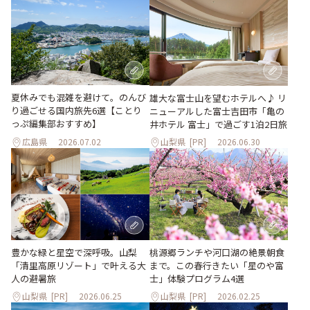
夏休みでも混雑を避けて。のんび
雄大な富士山を望むホテルへ♪ リ
り過ごせる国内旅先6選【ことり
ニューアルした富士吉田市「亀の
っぷ編集部おすすめ】
井ホテル 富士」で過ごす1泊2日旅
広島県
2026.07.02
山梨県
[PR]
2026.06.30
桃源郷ランチや河口湖の絶景朝食
豊かな緑と星空で深呼吸。山梨
まで。この春行きたい「星のや富
「清里高原リゾート」で叶える大
士」体験プログラム4選
人の避暑旅
山梨県
[PR]
2026.06.25
山梨県
[PR]
2026.02.25