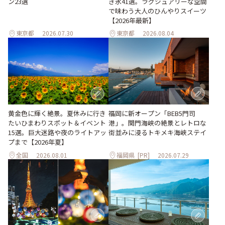
ン23選
き氷41選。ラグジュアリーな空間
で味わう大人のひんやりスイーツ
【2026年最新】
東京都
2026.07.30
東京都
2026.08.04
黄金色に輝く絶景。夏休みに行き
福岡に新オープン「BEB5門司
たいひまわりスポット＆イベント
港」。関門海峡の絶景とレトロな
15選。巨大迷路や夜のライトアッ
街並みに浸るトキメキ海峡ステイ
プまで【2026年夏】
全国
2026.08.01
福岡県
[PR]
2026.07.29