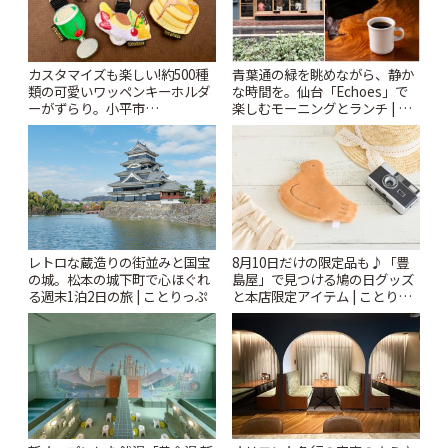
カスタマイズも楽しい!約500種
青葉通の緑を眺めながら、静か
類の可愛いワッペンキーホルダ
な時間を。仙台「Echoes」で
ーがずらり。小平市
楽しむモーニングとランチ | こ
「Kimamaya T&K」 | ことりっ
とりっぷ
ぷ
レトロな蔵造りの街並みと国宝
8月10日だけの限定品も♪「豊
の城。松本の城下町で心ほぐれ
島屋」で見つける鳩の日グッズ
る週末1泊2日の旅 | ことりっぷ
と本店限定アイテム | ことりっ
ぷ