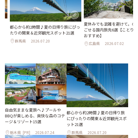
Qが
夏休みでも混雑を避けて。の
都心から約2時間♪夏の日帰り旅にぴっ
ゾ
ごせる国内旅先6選【ことり
たりの関東＆近郊観光スポット21選
おすすめ】
群馬県
2026.07.20
広島県
2026.07.02
自由気ままな夏旅へ♪プールや
都心から約2時間♪夏の日帰り旅
BBQが楽しめる、爽快な森のコテ
にぴったりの関東＆近郊観光スポ
ージ＆リゾート15選
ット21選
栃木県
[PR]
2026.07.24
群馬県
2026.07.20