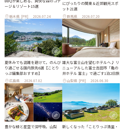
BBQが楽しめる、爽快な森のコテ
にぴったりの関東＆近郊観光スポ
ージ＆リゾート15選
ット21選
栃木県
[PR]
2026.07.24
群馬県
2026.07.20
夏休みでも混雑を避けて。のんび
雄大な富士山を望むホテルへ♪ リ
り過ごせる国内旅先6選【ことり
ニューアルした富士吉田市「亀の
っぷ編集部おすすめ】
井ホテル 富士」で過ごす1泊2日旅
広島県
2026.07.02
山梨県
[PR]
2026.06.30
豊かな緑と星空で深呼吸。山梨
新しくなった「ことりっぷ清里・