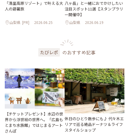
「清里高原リゾート」で叶える大
八ヶ岳」と一緒におでかけしたい
人の避暑旅
注目スポット11選【スタンプラリ
ー開催中】
山梨県
[PR]
2026.06.25
山梨県
2026.06.19
のおすすめ記事
たびレポ
【チケットプレゼント】水辺の世
休日のひとり散歩にも♪ 代々木エ
界から浮世絵の世界へ。「広島も
リアで巡る絶品ドーナツ＆ライフ
とまち水族館」ではじまるアート
スタイルショップ
さんぽ