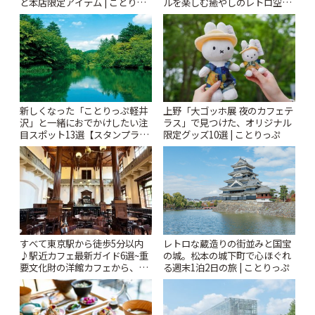
と本店限定アイテム | ことりっ
ルを楽しむ癒やしのレトロ空間
ぷ
| ことりっぷ
新しくなった「ことりっぷ軽井
上野「大ゴッホ展 夜のカフェテ
沢」と一緒におでかけしたい注
ラス」で見つけた、オリジナル
目スポット13選【スタンプラリ
限定グッズ10選 | ことりっぷ
ー開催中】 | ことりっぷ
すべて東京駅から徒歩5分以内
レトロな蔵造りの街並みと国宝
♪駅近カフェ最新ガイド6選~重
の城。松本の城下町で心ほぐれ
要文化財の洋館カフェから、改
る週末1泊2日の旅 | ことりっぷ
札すぐのレトロ喫茶まで~ | こと
りっぷ