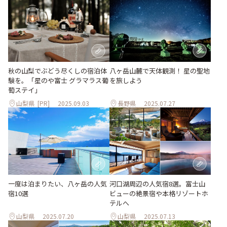
八ヶ岳山麓で天体観測！ 星の聖地
秋の山梨でぶどう尽くしの宿泊体
を旅しよう
験を。「星のや富士 グラマラス葡
萄ステイ」
山梨県
[PR]
2025.09.03
長野県
2025.07.27
河口湖周辺の人気宿8選。富士山
一度は泊まりたい、八ヶ岳の人気
ビューの絶景宿や本格リゾートホ
宿10選
テルへ
山梨県
2025.07.20
山梨県
2025.07.13