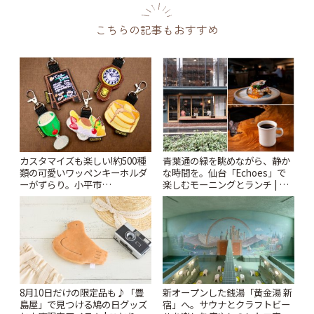
こちらの記事もおすすめ
カスタマイズも楽しい!約500種
青葉通の緑を眺めながら、静か
類の可愛いワッペンキーホルダ
な時間を。仙台「Echoes」で
ーがずらり。小平市
楽しむモーニングとランチ | こ
「Kimamaya T&K」 | ことりっ
とりっぷ
ぷ
8月10日だけの限定品も♪「豊
新オープンした銭湯「黄金湯 新
島屋」で見つける鳩の日グッズ
宿」へ。サウナとクラフトビー