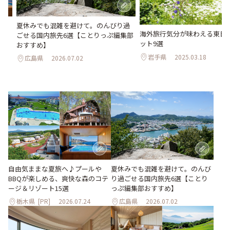
Qが
夏休みでも混雑を避けて。のんびり過
海外旅行気分が味わえる東日
ゾ
ごせる国内旅先6選【ことりっぷ編集部
ット9選
おすすめ】
岩手県
2025.03.18
広島県
2026.07.02
自由気ままな夏旅へ♪プールや
夏休みでも混雑を避けて。のんび
BBQが楽しめる、爽快な森のコテ
り過ごせる国内旅先6選【ことり
ージ＆リゾート15選
っぷ編集部おすすめ】
栃木県
[PR]
2026.07.24
広島県
2026.07.02