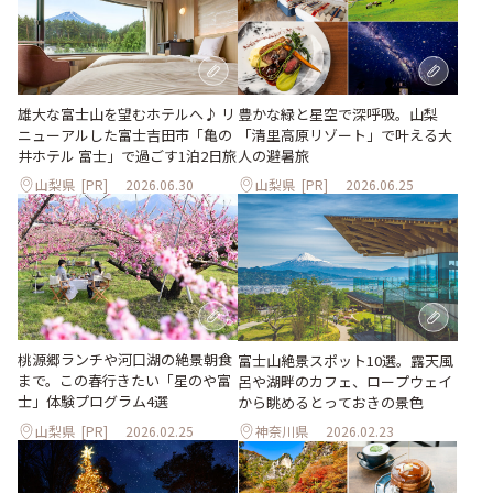
豊かな緑と星空で深呼吸。山梨
雄大な富士山を望むホテルへ♪ リ
「清里高原リゾート」で叶える大
ニューアルした富士吉田市「亀の
人の避暑旅
井ホテル 富士」で過ごす1泊2日旅
山梨県
[PR]
2026.06.30
山梨県
[PR]
2026.06.25
桃源郷ランチや河口湖の絶景朝食
富士山絶景スポット10選。露天風
まで。この春行きたい「星のや富
呂や湖畔のカフェ、ロープウェイ
士」体験プログラム4選
から眺めるとっておきの景色
山梨県
[PR]
2026.02.25
神奈川県
2026.02.23