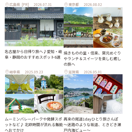
広島県
[PR]
2026.07.31
東京都
2026.08.02
名古屋から日帰り旅へ♪愛知・岐
焼きものの里・信楽、窯元めぐり
阜・静岡のおすすめスポット6選
やランチ＆スイーツを楽しむ癒し
の旅へ
岐阜県
2025.09.23
滋賀県
2026.05.01
ムーミンバレーパークや発酵スポ
再来の尾道1dayひとり旅さんぽ
ットなど♪ 北欧時間が流れる飯能
～迷路のような坂道、ときどき瀬
へおでかけ
戸内海ビュー～