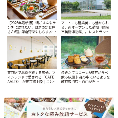
【2026年最新版】朝ごはんやラ
アートにも建築美にも魅せられ
ンチに訪れたい、鎌倉の定食屋
る、再オープンした愛知「岡崎
さん6選~鎌倉野菜やしらす丼な
市美術博物館」。レストランや
どここならではの味も~ | ことり
ショップも充実 | ことりっぷ
っぷ
東京駅で北欧を旅する気分。フ
焼きたてスコーン&紅茶が食べ
ィンランドで愛される「CAFE
飲み放題♪ 森の中にいるような
AALTO」が東京初上陸! | ことり
紅茶専門店・自由が丘
っぷ
「YOTSUBA TEA」でのんびり
時間 | ことりっぷ