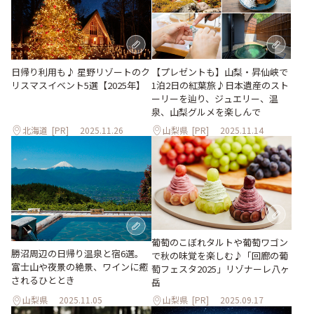
日帰り利用も♪ 星野リゾートのク
【プレゼントも】山梨・昇仙峡で
リスマスイベント5選【2025年】
1泊2日の紅葉旅♪日本遺産のスト
ーリーを辿り、ジュエリー、温
泉、山梨グルメを楽しんで
北海道
[PR]
2025.11.26
山梨県
[PR]
2025.11.14
葡萄のこぼれタルトや葡萄ワゴン
勝沼周辺の日帰り温泉と宿6選。
で秋の味覚を楽しむ♪「回廊の葡
富士山や夜景の絶景、ワインに癒
萄フェスタ2025」リゾナーレ八ヶ
されるひととき
岳
山梨県
2025.11.05
山梨県
[PR]
2025.09.17