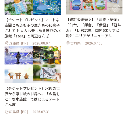
【改訂版発売♪】「角館・盛岡」
【チケットプレゼント】アートな
「仙台」「鎌倉」「伊豆」「軽井
空間ともふもふの生きものに癒や
沢」「伊勢志摩」国内6エリアと
されて♪ 大人も楽しめる神戸の水
海外1エリアがリニューアル
族館「átoa」と周辺さんぽ
兵庫県
[PR]
2026.08.07
宮城県
2026.07.09
【チケットプレゼント】水辺の世
界から浮世絵の世界へ。「広島も
とまち水族館」ではじまるアート
さんぽ
広島県
[PR]
2026.07.31