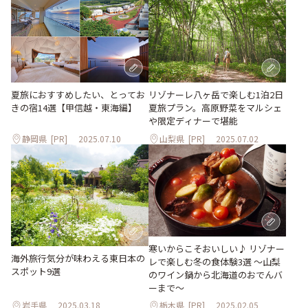
夏旅におすすめしたい、とってお
リゾナーレ八ヶ岳で楽しむ1泊2日
きの宿14選【甲信越・東海編】
夏旅プラン。高原野菜をマルシェ
や限定ディナーで堪能
静岡県
[PR]
2025.07.10
山梨県
[PR]
2025.07.02
寒いからこそおいしい♪ リゾナー
海外旅行気分が味わえる東日本の
レで楽しむ冬の食体験3選 ～山梨
スポット9選
のワイン鍋から北海道のおでんバ
ーまで～
岩手県
2025.03.18
栃木県
[PR]
2025.02.05