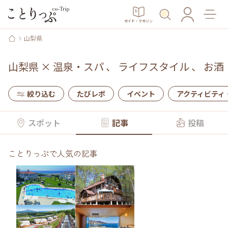
ガイド・マガジン
山梨県
山梨県
×
温泉・スパ
、
ライフスタイル
、
お酒
絞り込む
たびレポ
イベント
アクティビティ
スポット
記事
投稿
ことりっぷで人気の記事