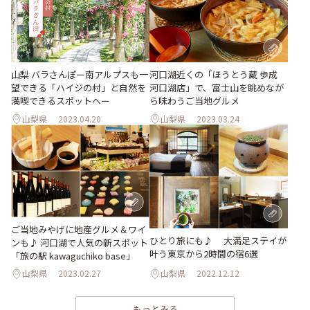
山梨 バラさんぽー南アルプスも一
河口湖近くの「ほうとう蔵 歩成
望できる「ハイジの村」と自然を
河口湖店」で、富士山を眺めなが
満喫できるスポットへー
ら味わうご当地グルメ
山梨県
2023.04.20
山梨県
2023.03.24
ご当地みやげに地産グルメ＆ワイ
ひとり旅にも♪ 大満足ステイが
ンも♪ 河口湖で人気の新スポット
叶う東京から2時間の宿6選
「旅の駅 kawaguchiko base」
山梨県
2023.02.27
山梨県
2022.12.12
もっとみる