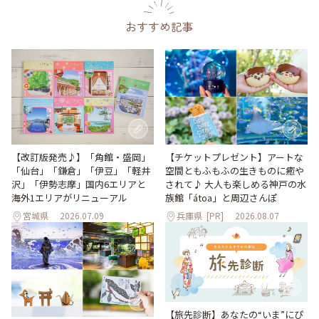
おすすめ記事
【改訂版発売♪】「角館・盛岡」
【チケットプレゼント】アートな
「仙台」「鎌倉」「伊豆」「軽井
空間ともふもふの生きものに癒や
沢」「伊勢志摩」国内6エリアと
されて♪ 大人も楽しめる神戸の水
海外1エリアがリニューアル
族館「átoa」と周辺さんぽ
宮城県
2026.07.09
兵庫県
[PR]
2026.08.07
【旅先診断】あなたの“いま”にぴ