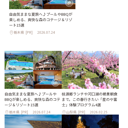
自由気ままな夏旅へ♪プールやBBQが
楽しめる、爽快な森のコテージ＆リゾ
ート15選
栃木県
[PR]
2026.07.24
桃源郷ランチや河口湖の絶景朝食
自由気ままな夏旅へ♪プールや
まで。この春行きたい「星のや富
BBQが楽しめる、爽快な森のコテ
士」体験プログラム4選
ージ＆リゾート15選
栃木県
[PR]
2026.07.24
山梨県
[PR]
2026.02.25