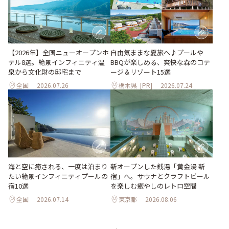
自由気ままな夏旅へ♪プールや
【2026年】全国ニューオープンホ
BBQが楽しめる、爽快な森のコテ
テル8選。絶景インフィニティ温
ージ＆リゾート15選
泉から文化財の邸宅まで
全国
2026.07.26
栃木県
[PR]
2026.07.24
海と空に癒される、一度は泊まり
新オープンした銭湯「黄金湯 新
たい絶景インフィニティプールの
宿」へ。サウナとクラフトビール
宿10選
を楽しむ癒やしのレトロ空間
全国
2026.07.14
東京都
2026.08.06