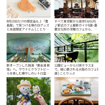
8月10日だけの限定品も♪「豊
すべて東京駅から徒歩5分以内
島屋」で見つける鳩の日グッズ
♪駅近カフェ最新ガイド6選~重
と本店限定アイテム | ことりっ
要文化財の洋館カフェから、改
ぷ
札すぐのレトロ喫茶まで~ | こと
りっぷ
新オープンした銭湯「黄金湯 新
公園ビューから川床テラスま
宿」へ。サウナとクラフトビー
で。緑に癒される大阪のカフェ5
ルを楽しむ癒やしのレトロ空間
選 | ことりっぷ
| ことりっぷ