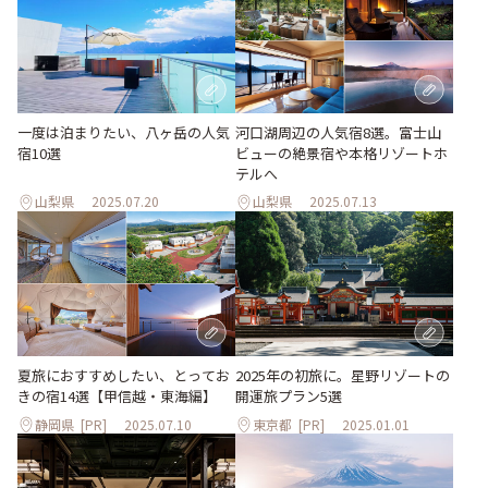
河口湖周辺の人気宿8選。富士山
一度は泊まりたい、八ヶ岳の人気
ビューの絶景宿や本格リゾートホ
宿10選
テルへ
山梨県
2025.07.20
山梨県
2025.07.13
夏旅におすすめしたい、とってお
2025年の初旅に。星野リゾートの
きの宿14選【甲信越・東海編】
開運旅プラン5選
静岡県
[PR]
2025.07.10
東京都
[PR]
2025.01.01