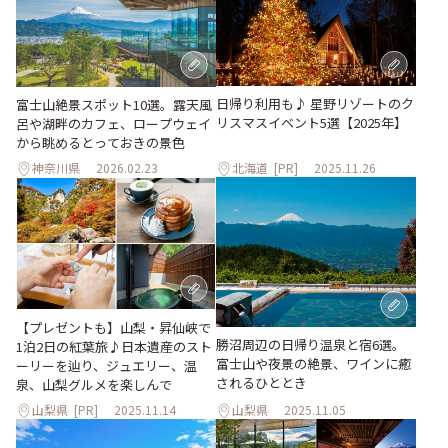
日帰り利用も♪ 星野リゾートのク
富士山絶景スポット10選。露天風
リスマスイベント5選【2025年】
呂や湖畔のカフェ、ロープウェイ
から眺めるとっておきの景色
神奈川県
2026.02.23
北海道
[PR]
2025.11.26
【プレゼントも】山梨・昇仙峡で
勝沼周辺の日帰り温泉と宿6選。
1泊2日の紅葉旅♪日本遺産のスト
富士山や夜景の絶景、ワインに癒
ーリーを辿り、ジュエリー、温
されるひととき
泉、山梨グルメを楽しんで
山梨県
[PR]
2025.11.14
山梨県
2025.11.05