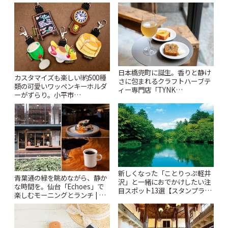
日本橋兜町に誕生。香りと静け
カスタマイズも楽しい!約500種
さに包まれるクラフトハーブテ
類の可愛いワッペンキーホルダ
ィー専門店「TYNK
ーがずらり。小平市
Kabutocho」 | ことりっぷ
「Kimamaya T&K」 | ことりっ
ぷ
新しくなった「ことりっぷ軽井
青葉通の緑を眺めながら、静か
沢」と一緒におでかけしたい注
な時間を。仙台「Echoes」で
目スポット13選【スタンプラリ
楽しむモーニングとランチ | こ
ー開催中】 | ことりっぷ
とりっぷ