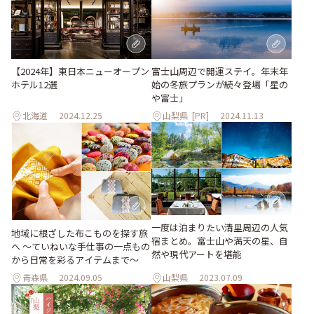
富士山周辺で開運ステイ。年末年
【2024年】東日本ニューオープン
始の冬旅プランが続々登場「星の
ホテル12選
や富士」
北海道
2024.12.25
山梨県
[PR]
2024.11.13
一度は泊まりたい清里周辺の人気
地域に根ざした布こものを探す旅
宿まとめ。富士山や満天の星、自
へ 〜ていねいな手仕事の一点もの
然や現代アートを堪能
から日常を彩るアイテムまで〜
青森県
2024.09.05
山梨県
2023.07.09