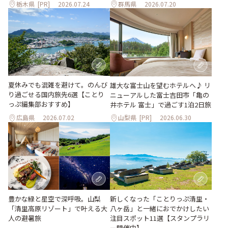
栃木県
[PR]
2026.07.24
群馬県
2026.07.20
夏休みでも混雑を避けて。のんび
雄大な富士山を望むホテルへ♪ リ
り過ごせる国内旅先6選【ことり
ニューアルした富士吉田市「亀の
っぷ編集部おすすめ】
井ホテル 富士」で過ごす1泊2日旅
広島県
2026.07.02
山梨県
[PR]
2026.06.30
豊かな緑と星空で深呼吸。山梨
新しくなった「ことりっぷ清里・
「清里高原リゾート」で叶える大
八ヶ岳」と一緒におでかけしたい
人の避暑旅
注目スポット11選【スタンプラリ
ー開催中】