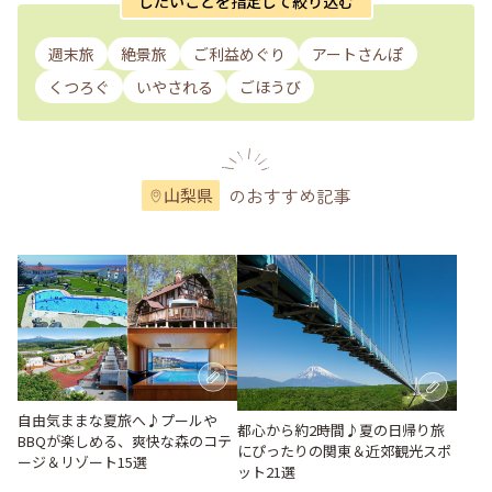
したいことを指定して絞り込む
週末旅
絶景旅
ご利益めぐり
アートさんぽ
くつろぐ
いやされる
ごほうび
のおすすめ記事
山梨県
自由気ままな夏旅へ♪プールや
都心から約2時間♪夏の日帰り旅
BBQが楽しめる、爽快な森のコテ
にぴったりの関東＆近郊観光スポ
ージ＆リゾート15選
ット21選