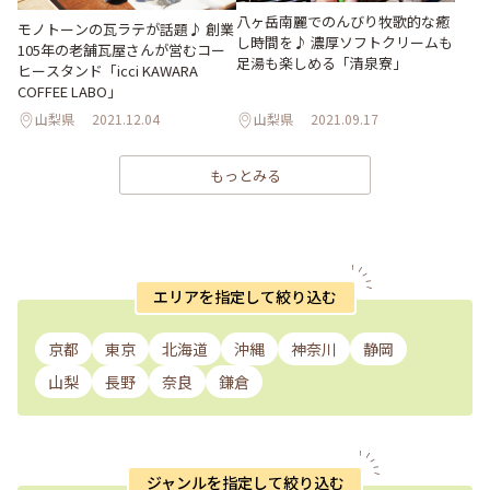
八ヶ岳南麗でのんびり牧歌的な癒
モノトーンの瓦ラテが話題♪ 創業
し時間を♪ 濃厚ソフトクリームも
105年の老舗瓦屋さんが営むコー
足湯も楽しめる「清泉寮」
ヒースタンド「icci KAWARA
COFFEE LABO」
山梨県
2021.12.04
山梨県
2021.09.17
もっとみる
エリアを指定して絞り込む
京都
東京
北海道
沖縄
神奈川
静岡
山梨
長野
奈良
鎌倉
ジャンルを指定して絞り込む