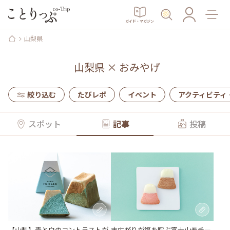
ガイド・マガジン
山梨県
山梨県
×
おみやげ
絞り込む
たびレポ
イベント
アクティビティ
スポット
記事
投稿
【山梨】青と白のコントラストが
末広がりが福を呼ぶ富士山モチー