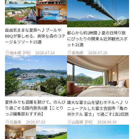
自由気ままな夏旅へ♪プールや
都心から約2時間♪夏の日帰り旅
BBQが楽しめる、爽快な森のコテ
にぴったりの関東＆近郊観光スポ
ージ＆リゾート15選
ット21選
栃木県
[PR]
2026.07.24
群馬県
2026.07.20
夏休みでも混雑を避けて。のんび
雄大な富士山を望むホテルへ♪ リ
り過ごせる国内旅先6選【ことり
ニューアルした富士吉田市「亀の
っぷ編集部おすすめ】
井ホテル 富士」で過ごす1泊2日旅
広島県
2026.07.02
山梨県
[PR]
2026.06.30