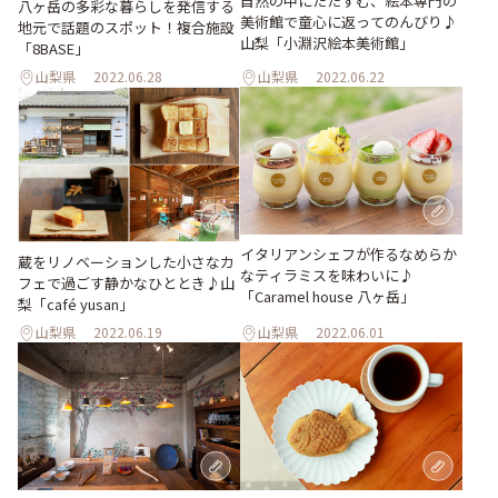
自然の中にたたずむ、絵本専門の
八ヶ岳の多彩な暮らしを発信する
美術館で童心に返ってのんびり♪
地元で話題のスポット！複合施設
山梨「小淵沢絵本美術館」
「8BASE」
山梨県
2022.06.28
山梨県
2022.06.22
イタリアンシェフが作るなめらか
蔵をリノベーションした小さなカ
なティラミスを味わいに♪
フェで過ごす静かなひととき♪山
「Caramel house 八ヶ岳」
梨「café yusan」
山梨県
2022.06.19
山梨県
2022.06.01