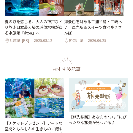
夏の涼を感じる、大人の神戸ひと
海景色を眺める三浦半島・三崎へ
り旅♪日本最大級の球体水槽があ
♪ 直売所＆スイーツ食べ歩きさ
る水族館「átoa」へ
んぽ
兵庫県
[PR]
2025.08.12
神奈川県
2026.06.25
おすすめ記事
【旅先診断】あなたの“いま”にぴ
ったりな旅先が見つかる♪
【チケットプレゼント】アートな
空間ともふもふの生きものに癒や