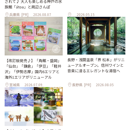
されて♪ 大人も楽しめる神戸の水
族館「átoa」と周辺さんぽ
兵庫県
[PR]
2026.08.07
2026.05.15
長野・浅間温泉「界 松本」がリニ
【改訂版発売♪】「角館・盛岡」
ューアルオープン。信州ワインと
「仙台」「鎌倉」「伊豆」「軽井
音楽に浸るエレガントな湯宿へ
沢」「伊勢志摩」国内6エリアと
海外1エリアがリニューアル
宮城県
2026.07.09
長野県
[PR]
2026.08.05