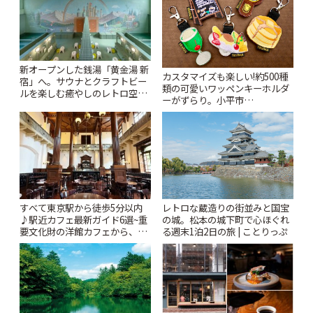
新オープンした銭湯「黄金湯 新
カスタマイズも楽しい!約500種
宿」へ。サウナとクラフトビー
類の可愛いワッペンキーホルダ
ルを楽しむ癒やしのレトロ空間
ーがずらり。小平市
| ことりっぷ
「Kimamaya T&K」 | ことりっ
ぷ
すべて東京駅から徒歩5分以内
レトロな蔵造りの街並みと国宝
♪駅近カフェ最新ガイド6選~重
の城。松本の城下町で心ほぐれ
要文化財の洋館カフェから、改
る週末1泊2日の旅 | ことりっぷ
札すぐのレトロ喫茶まで~ | こと
りっぷ