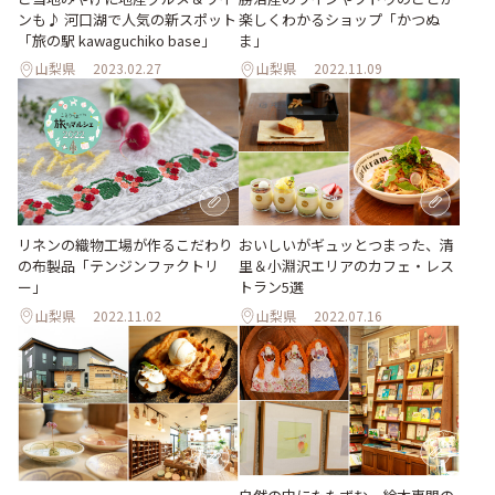
ンも♪ 河口湖で人気の新スポット
楽しくわかるショップ「かつぬ
「旅の駅 kawaguchiko base」
ま」
山梨県
2023.02.27
山梨県
2022.11.09
リネンの織物工場が作るこだわり
おいしいがギュッとつまった、清
の布製品「テンジンファクトリ
里＆小淵沢エリアのカフェ・レス
ー」
トラン5選
山梨県
2022.11.02
山梨県
2022.07.16