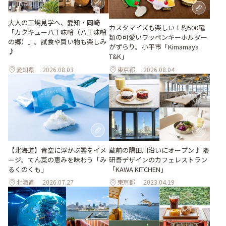
大人の工場見学へ、愛知・岡崎
カスタマイズも楽しい！約500種
「カクキュー八丁味噌（八丁味噌
類の可愛いワッペンキーホルダー
の郷）」。試食や買い物も楽しみ
がずらり。小平市「Kimamaya
♪
T&K」
愛知県
2026.08.03
東京都
2026.08.04
【北海道】青空に浮かぶ雲をイメ
蔵前の隅田川沿いにオープン♪ 隈
ージ。てん菜の恵みを味わう「み
研吾デザインのカフェレストラン
るくのくも」
「KAWA KITCHEN」
北海道
2026.07.27
東京都
2023.04.19