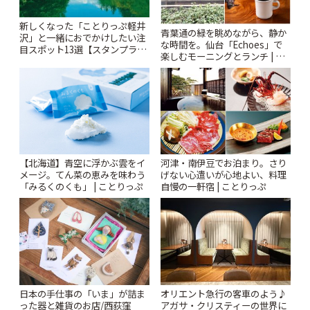
新しくなった「ことりっぷ軽井
青葉通の緑を眺めながら、静か
沢」と一緒におでかけしたい注
な時間を。仙台「Echoes」で
目スポット13選【スタンプラリ
楽しむモーニングとランチ | こ
ー開催中】 | ことりっぷ
とりっぷ
【北海道】青空に浮かぶ雲をイ
河津・南伊豆でお泊まり。さり
メージ。てん菜の恵みを味わう
げない心遣いが心地よい、料理
「みるくのくも」 | ことりっぷ
自慢の一軒宿 | ことりっぷ
日本の手仕事の「いま」が詰ま
オリエント急行の客車のよう♪
った器と雑貨のお店/西荻窪
アガサ・クリスティーの世界に