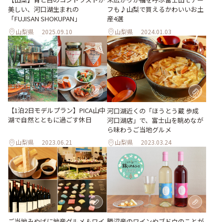
美しい、河口湖生まれの
フも♪山梨で買えるかわいいお土
「FUJISAN SHOKUPAN」
産4選
山梨県
2025.09.10
山梨県
2024.01.03
【1泊2日モデルプラン】PICA山中
河口湖近くの「ほうとう蔵 歩成
湖で自然とともに過ごす休日
河口湖店」で、富士山を眺めなが
ら味わうご当地グルメ
山梨県
2023.06.21
山梨県
2023.03.24
ご当地みやげに地産グルメ＆ワイ
勝沼産のワインやブドウのことが