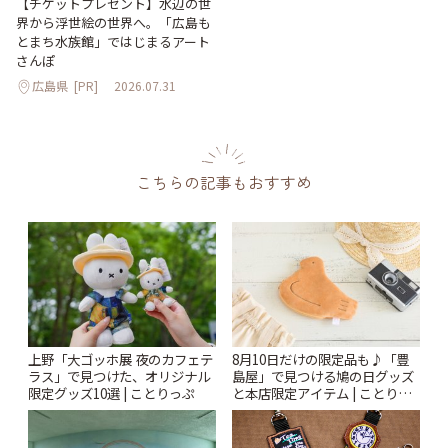
【チケットプレゼント】水辺の世
界から浮世絵の世界へ。「広島も
とまち水族館」ではじまるアート
さんぽ
広島県
[PR]
2026.07.31
こちらの記事もおすすめ
上野「大ゴッホ展 夜のカフェテ
8月10日だけの限定品も♪「豊
ラス」で見つけた、オリジナル
島屋」で見つける鳩の日グッズ
限定グッズ10選 | ことりっぷ
と本店限定アイテム | ことりっ
ぷ