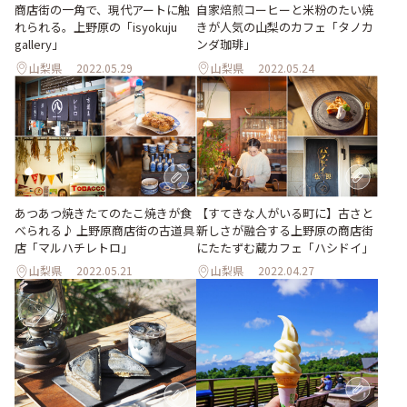
商店街の一角で、現代アートに触
自家焙煎コーヒーと米粉のたい焼
れられる。上野原の「isyokuju
きが人気の山梨のカフェ「タノカ
gallery」
ンダ珈琲」
山梨県
2022.05.29
山梨県
2022.05.24
あつあつ焼きたてのたこ焼きが食
【すてきな人がいる町に】古さと
べられる♪ 上野原商店街の古道具
新しさが融合する上野原の商店街
店「マルハチレトロ」
にたたずむ蔵カフェ「ハシドイ」
山梨県
2022.05.21
山梨県
2022.04.27