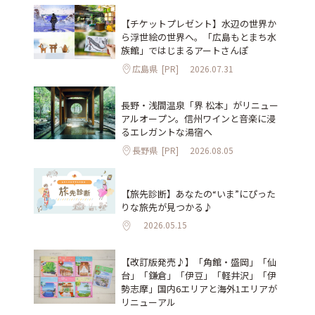
【チケットプレゼント】水辺の世界か
ら浮世絵の世界へ。「広島もとまち水
族館」ではじまるアートさんぽ
広島県
[PR]
2026.07.31
長野・浅間温泉「界 松本」がリニュー
アルオープン。信州ワインと音楽に浸
るエレガントな湯宿へ
長野県
[PR]
2026.08.05
【旅先診断】あなたの“いま”にぴった
りな旅先が見つかる♪
2026.05.15
【改訂版発売♪】「角館・盛岡」「仙
台」「鎌倉」「伊豆」「軽井沢」「伊
勢志摩」国内6エリアと海外1エリアが
リニューアル