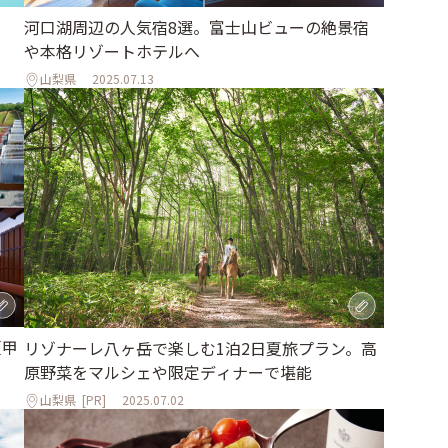
河口湖周辺の人気宿8選。富士山ビューの絶景宿
や本格リゾートホテルへ
山梨県
2025.07.13
【甲
リゾナーレ八ヶ岳で楽しむ1泊2日夏旅プラン。高
原野菜をマルシェや限定ディナーで堪能
山梨県
[PR]
2025.07.02