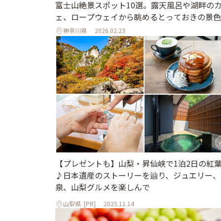
富士山絶景スポット10選。露天風呂や湖畔の
ェ、ロープウェイから眺めるとっておきの景色
神奈川県
2026.02.23
【プレゼントも】山梨・昇仙峡で1泊2日の紅
♪日本遺産のストーリーを辿り、ジュエリー、
泉、山梨グルメを楽しんで
山梨県
[PR]
2025.11.14