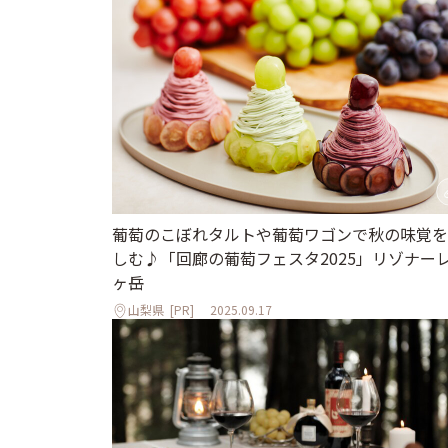
葡萄のこぼれタルトや葡萄ワゴンで秋の味覚を
しむ♪「回廊の葡萄フェスタ2025」リゾナー
ヶ岳
山梨県
[PR]
2025.09.17