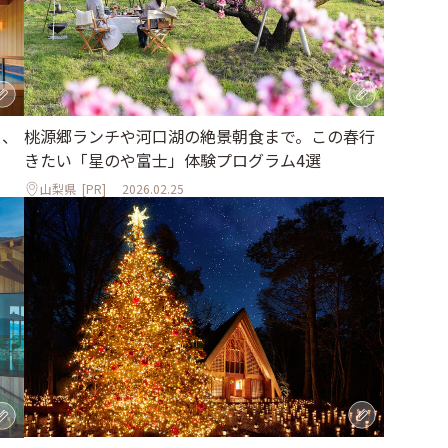
桃源郷ランチや河口湖の絶景朝食まで。この春行
る、
きたい「星のや富士」体験プログラム4選
山梨県
[PR]
2026.02.25