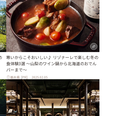
め
寒いからこそおいしい♪ リゾナーレで楽しむ冬の
食体験3選 ～山梨のワイン鍋から北海道のおでん
バーまで～
栃木県
[PR]
2025.02.05