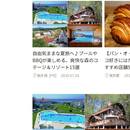
自由気ままな夏旅へ♪プールや
【パン・オ
BBQが楽しめる、爽快な森のコ
コ好きには
テージ＆リゾート15選
すすめ店舗5選
栃木県
[PR]
2026.07.24
東京都
202