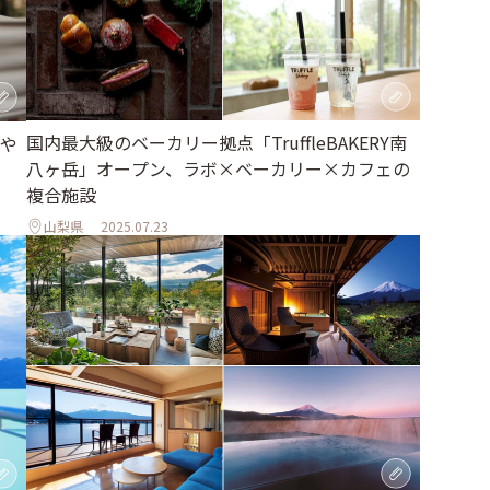
国内最大級のベーカリー拠点「TruffleBAKERY南
や
八ヶ岳」オープン、ラボ×ベーカリー×カフェの
複合施設
山梨県
2025.07.23