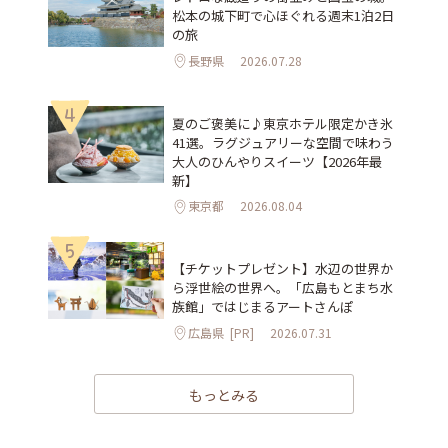
松本の城下町で心ほぐれる週末1泊2日
の旅
長野県
2026.07.28
4
夏のご褒美に♪東京ホテル限定かき氷
41選。ラグジュアリーな空間で味わう
大人のひんやりスイーツ【2026年最
新】
東京都
2026.08.04
5
【チケットプレゼント】水辺の世界か
ら浮世絵の世界へ。「広島もとまち水
族館」ではじまるアートさんぽ
広島県
[PR]
2026.07.31
もっとみる