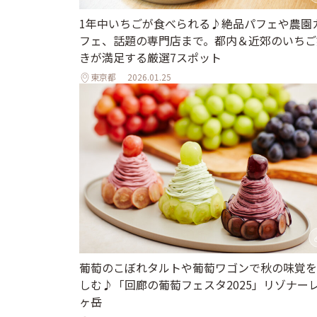
1年中いちごが食べられる♪絶品パフェや農園
フェ、話題の専門店まで。都内＆近郊のいちご
きが満足する厳選7スポット
東京都
2026.01.25
葡萄のこぼれタルトや葡萄ワゴンで秋の味覚を
しむ♪「回廊の葡萄フェスタ2025」リゾナー
ヶ岳