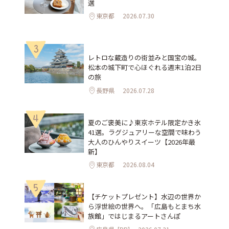
選
東京都
2026.07.30
3
レトロな蔵造りの街並みと国宝の城。
松本の城下町で心ほぐれる週末1泊2日
の旅
長野県
2026.07.28
4
夏のご褒美に♪東京ホテル限定かき氷
41選。ラグジュアリーな空間で味わう
大人のひんやりスイーツ【2026年最
新】
東京都
2026.08.04
5
【チケットプレゼント】水辺の世界か
ら浮世絵の世界へ。「広島もとまち水
族館」ではじまるアートさんぽ