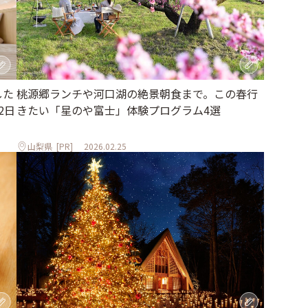
桃源郷ランチや河口湖の絶景朝食まで。この春行
した
きたい「星のや富士」体験プログラム4選
2日
山梨県
[PR]
2026.02.25