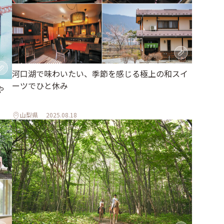
河口湖で味わいたい、季節を感じる極上の和スイ
ーツでひと休み
や
山梨県
2025.08.18