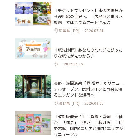
【チケットプレゼント】水辺の世界か
ら浮世絵の世界へ。「広島もとまち水
族館」ではじまるアートさんぽ
広島県
[PR]
2026.07.31
【旅先診断】あなたの“いま”にぴった
りな旅先が見つかる♪
2026.05.15
長野・浅間温泉「界 松本」がリニュー
アルオープン。信州ワインと音楽に浸
るエレガントな湯宿へ
長野県
[PR]
2026.08.05
【改訂版発売♪】「角館・盛岡」「仙
台」「鎌倉」「伊豆」「軽井沢」「伊
勢志摩」国内6エリアと海外1エリアが
リニューアル