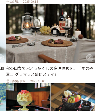
山梨県
2025.09.15
湖
秋の山梨でぶどう尽くしの宿泊体験を。「星のや
富士 グラマラス葡萄ステイ」
山梨県
[PR]
2025.09.03