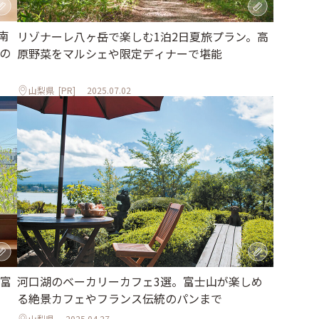
南
リゾナーレ八ヶ岳で楽しむ1泊2日夏旅プラン。高
の
原野菜をマルシェや限定ディナーで堪能
山梨県
[PR]
2025.07.02
富
河口湖のベーカリーカフェ3選。富士山が楽しめ
る絶景カフェやフランス伝統のパンまで
山梨県
2025.04.27