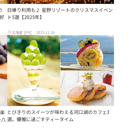
カ
日帰り利用も♪ 星野リゾートのクリスマスイベン
好
ト5選【2025年】
北海道
[PR]
2025.11.26
とびきりのスイーツが味わえる河口湖のカフェ3
楽
選。優雅に過ごすティータイム
レ八