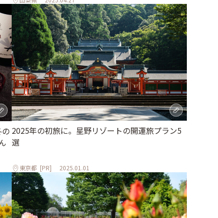
2025年の初旅に。星野リゾートの開運旅プラン5
冬の
選
ん
東京都
[PR]
2025.01.01