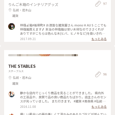
97
りんご木箱のインテリアグッズ
弘前・岩木山
雑貨
林檎🍎箱#板柳町# お洒落な雑貨屋さん mono H AU S ここでも
林檎箱買えます🎵 本当の林檎箱は安い木材なのでささくれが
ありですがこちらは色んな木(ヒバ、ヒノキなど)を扱いきれい
にしてあり小さいものから大きな🍎林檎箱サイズ迄豊富🎶
2017.09.21
もっとみる
THE STABLES
ステーブルス
96
弘前・岩木山
雑貨
静かな店内でじっくり商品を見ることができました。 県内外
の工芸品や、良質で品の良い商品たちばかり。店主さんのセン
スが光っていました。 また行きます。 #雑貨 #青森県 #弘前 #
手しごと
2016.11.08
もっとみる
優しい風合いの器や美しくて温かみのあるカゴなどが並んでい