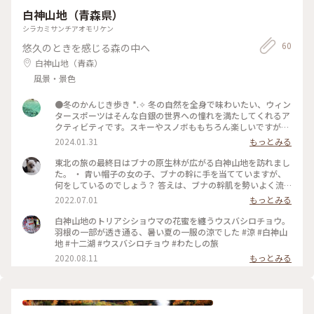
白神山地（青森県）
シラカミサンチアオモリケン
60
悠久のときを感じる森の中へ
白神山地（青森）
風景・景色
●冬のかんじき歩き *⁠.⁠✧ 冬の自然を全身で味わいたい、ウィン
タースポーツはそんな白銀の世界への憧れを満たしてくれるア
クティビティです。スキーやスノボももちろん楽しいですが、
時には天然の山に分け入ってみるのはいかがでしょうか。天
2024.01.31
もっとみる
然、だけど安全…ガイドさんが雪の白神山地を案内してくれる
スノートレッキングについてご紹介します。 醍醐味*⁠.⁠✧ 白神
東北の旅の最終日はブナの原生林が広がる白神山地を訪れまし
山地およびスノートレッキングならでは、と感じたのは野生生
た。 ・ 青い帽子の女の子、ブナの幹に手を当てていますが、
物との出会いです。ガイドさんの声につられ空を仰ぐとクマタ
何をしているのでしょう？ 答えは、ブナの幹肌を勢いよく流
カが優雅に舞っていて、また別の場所ではテンが駆けていきま
れ落ちる水の流れを感じているのです。 これを樹幹流といい、
2022.07.01
もっとみる
した。クマタカのかっこよさを肉眼で見るのは難しかったです
ネイチャーガイドさんでも一年に一度見られるかどうかの、雨
が、ガイドさんの持っていた望遠レンズでその美しさを堪能で
の日だけの珍しい現象だと教えてもらいました。 ・ 雨水が、
白神山地のトリアシショウマの花蜜を纏うウスバシロチョウ。
きました。足跡だけでしたがカモシカもいたので、運のいい人
葉から枝そして幹を伝い、まるで川の流れのように大地に染み
羽根の一部が透き通る、暑い夏の一服の涼でした #涼 #白神山
は出会えるかもしれません。 また、私の参加した時は晴天
込んでいく。そんな豊かな自然の営みを感じる事ができました
地 #十二湖 #ウスバシロチョウ #わたしの旅
だったため、登りは少し暑いくらいでした。夏なら藪が邪魔で
🌱 #アートみたいな景色 #涼を感じる #白神山地
2020.08.11
もっとみる
登れないような斜面を、自分たちで雪を階段のようにして切り
開き進むのは楽しく、小気味良かったです。ガイドさんが道
中、いい香りがする植物やキノコが採れる場所、これは美味し
いこれは毒、と色々お話をしてくださいます。白銀の世界が更
におもしろくなると思うので、ぜひ聞いてみてください。 ア