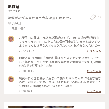
クセス・準備*⁠.⁠✧ アクセスについては、公共交通機関を使う
場合はバスの利用が便利です。事前にバスを使うことを伝えれ
地獄沼
ば、弘前駅から1時間ほどの「西目屋村役場」というバス停ま
ジゴクヌマ
で迎えに来てくださいます。事前に伝えれば、帰りの時間も考
慮したツアーを組んでもらえるので、迷う方は一度相談してみ
57
湯煙があがる景観は巨大な湯壺を思わせる
てはいかがでしょうか。 事前の準備は昼食とオヤツ・飲み
八甲田
物くらいです。靴やアウターはレンタルが可能なので、ほぼ身
一つで参加する事ができます。なお、私は昼食にカップ麺を持
風景・景色
ち込みました。お湯は用意してくださったので（※事前にお
湯・おにぎり500円など必要ですか、と聞かれます）荷物も軽
八甲田山の麓は、まだまだ雪がいっぱい❄️☀️ 太陽の光が反射し
くすみ、かつ温かさにホッとするのでおすすめです。 ↓リンク
てキラキラ✨✨✨ 山の上の方は雪の回廊がどこまでも続いてい
https://matagisha.sakura.ne.jp/newecotour.html #冬の旅
ます❄️ ほんとは雪なんて❄️もう見たくない気持ちなんだけど…
#私のことりっぷ旅 #白神山地
雪の回廊を見ると春が来たって思います🌱 #八甲田山 #地獄沼
2022.04.07
もっとみる
#雪の回廊 #ヒーリング旅 #雪が溶けて春が来る
地獄沼🍁 八甲田山方面の紅葉は今が見頃です🍁 硫黄の匂いが
して湯気がモクモク🍁 不思議な雰囲気の地獄沼です🍁 #八甲田
#地獄沼 #紅葉 #小さな秋
2020.10.16
もっとみる
硫黄が多く含む温泉が溜まって出来た沼✨ こんなに綺麗な色な
のに「地獄沼」です。 今は、緑の木々との色合いが綺麗でした
✨ #地獄沼 #硫黄 #変な匂い #わたしの街
2020.06.11
もっとみる