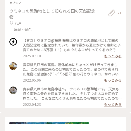
みました。 背後には鮫角灯台が聳えています。 駐車場にはカ
カブシマ
フェがあり、ソフトクリームが有名みたいです(バナナマンの
ウミネコの繁殖地として知られる国の天然記念
せっかくグルメでも出ていました♪)。 次へ急ぎたかったので
71
食べる時間がなかったのですが、とても賑わっていました。 #
物
葦毛崎展望台 #種差海岸 #八戸 #青森 #私のことりっぷ旅 #My
八戸
ことりっぷ
風景・景色
【青森】ウミネコ@蕪島 蕪島はウミネコの繁殖地として国の
天然記念物に指定されていて、毎年春から夏にかけて産卵と子
育てのために3万羽（！）ものウミネコがやってくるのだそう
です。 この日も、蕪嶋神社を中心にものすごい数のウミネコた
2025.07.10
もっとみる
ちの姿が！神社にもウミネコ、鳥居にもウミネコ、地面にもウ
ミネコ、植え込みにもウミネコ。 ここに来る前に想像し てい
青森県八戸市の蕪島。連休前半にちょっとだけ行ってきまし
た数の100倍いました😳 繁殖地に指定されてから100年にも及
た。 この時期に来るのは初めてだったので、菜の花で彩られ
ぶとのことで、ウミネコたちもすっかりリラックスモード。
た蕪島に感激(((o(*ﾟ▽ﾟ*)o)))♡ 菜の花とウミネコ、かわいい
観光客は一生懸命フン避けの傘を差しながらウミネコの間を申
💕 3枚目の2羽のウミネコさんはご夫婦かな？ 他のウミネコ
2022.05.06
もっとみる
し訳なさそうに通っていました。 ウミネコファースト...！笑
が近づくと、1羽が威嚇して追い払っていました。 ウミネコの
子供たちはだいぶ大きく育っていたのですが、ヒナの姿もちら
繁殖地の蕪島。これからたくさんのヒナが生まれてきますね🐣
青森県八戸市の蕪島神社へ。 ウミネコの繁殖地です。 天気も
ほら。 ホワホワの羽毛とつぶらな瞳がとっても可愛かったで
みんな無事に育ちますように… #ヒーリング旅 #春風さんぽ
良く素敵な景色を拝見できました。 そしてウミネコを初めて
す。 青い空と海を背に飛び回るウミネコが目の前で見ることが
#Myことりっぷ #青森県 #八戸市
見ました。 こんなにたくさん鳥を見たのも初めてだったので
できて大感動でした✨いつまでも安心してここに来てもらえた
少し不思議な光景でした！ ちょうど繁殖期に入るようでたま
2022.04.23
もっとみる
らいいなあ☺️ #青森 #八戸 #ウミネコ #夏 #海 #一人旅 #ゆるり
ごをあたためている親鳥も見かけました。 帰り掛けにポケモ
夏時間
ンマンホールを発見しました！ 係員さんがウミネコのフンま
みれになっていたマンホールを掃除してくださってました。
おかげで見つけられました。ありがとうございます！ また行
ってみようと思います。 #Myことりっぷ #青森県#八戸市 #蕪
島神社#ウミネコ #マンホール#ポケモン#イシツブテ #2022年