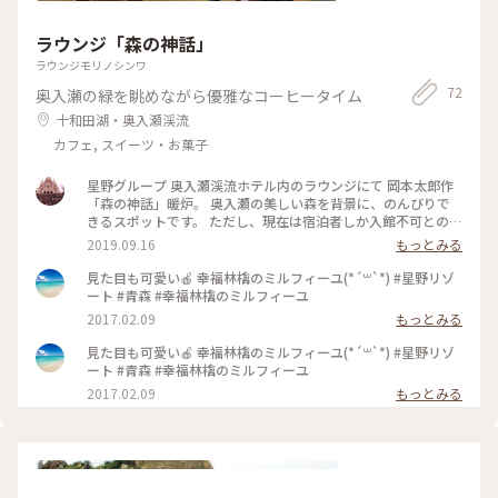
んぽ鍋を食べだあとは、バスの中からはユネスコ世界文化遺産
である大湯環状列石を見ることができました。縄文時代後期の
ラウンジ「森の神話」
遺跡で、配石遺構や建物の柱跡、土器や石器も多数出土してい
る場所なのだそうです。 バスの運転手さんがゆっくりと通過し
ラウンジモリノシンワ
てくださり、思いがけず世界遺産を見ることができました。
72
奥入瀬の緑を眺めながら優雅なコーヒータイム
スポットは十和田湖です。 #私のことりっぷ旅 #秋さんぽ #青
森県 #秋田県 #十和田湖 #県境は #小さな川でした
十和田湖・奥入瀬渓流
カフェ, スイーツ・お菓子
星野グループ 奥入瀬渓流ホテル内のラウンジにて 岡本太郎作
「森の神話」暖炉。 奥入瀬の美しい森を背景に、のんびりで
きるスポットです。 ただし、現在は宿泊者しか入館不可とのこ
と。 #青森 #奥入瀬 #星野グループ #ホテルのラウンジ #夜はバ
2019.09.16
もっとみる
ー
見た目も可愛い🍎 幸福林檎のミルフィーユ(*´꒳`*) #星野リゾ
ート #青森 #幸福林檎のミルフィーユ
2017.02.09
もっとみる
見た目も可愛い🍎 幸福林檎のミルフィーユ(*´꒳`*) #星野リゾ
ート #青森 #幸福林檎のミルフィーユ
2017.02.09
もっとみる