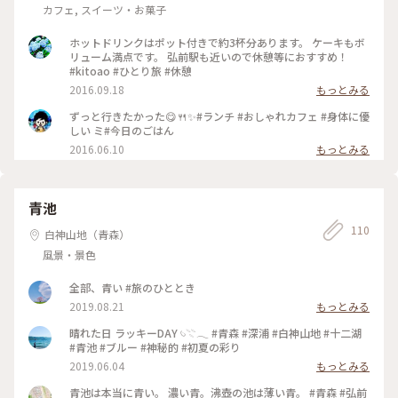
カフェ, スイーツ・お菓子
ホットドリンクはポット付きで約3杯分あります。 ケーキもボ
リューム満点です。 弘前駅も近いので休憩等におすすめ！
#kitoao #ひとり旅 #休憩
2016.09.18
もっとみる
ずっと行きたかった😋🍴✨#ランチ #おしゃれカフェ #身体に優
しい ミ#今日のごはん
2016.06.10
もっとみる
青池
110
白神山地（青森）
風景・景色
全部、青い #旅のひととき
2019.08.21
もっとみる
晴れた日 ラッキーDAY 𓄼𓇢𓂃 #青森 #深浦 #白神山地 #十二湖
#青池 #ブルー #神秘的 #初夏の彩り
2019.06.04
もっとみる
青池は本当に青い。 濃い青。沸壺の池は薄い青。 #青森 #弘前