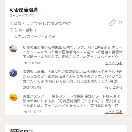
可否屋葡瑠満
コーヒーヤブルマン
53
上質なカップで楽しむ贅沢な空間
弘前・岩木山
カフェ, スイーツ・お菓子
初夏の東北旅🌿弘前編🏯 弘前でアップルパイ2件目🍎🍎 ずっー
と行ってみたかった可否屋葡瑠満へ☕️ 以前テレビ番組で俳優の
宇梶剛士さんが訪れて、絶賛されていたアップルパイをどうし
ても 食べてみたかったのです🤭 今回、念願叶って行く事が出
2025.07.08
もっとみる
来ました✨✨ 「手で持ってお召し上がり下さい」とご主人👨‍🦰
美味しい珈琲と共に頂きます☕️ サクッとしたパイに程良い甘さ
青森県弘前市。 5年ぶりの青森帰省②🚅 今回帰ってきたら行き
の煮リンゴ🍎 シナモンの香りがたまらない素朴だけど 本当に
たかったのが可否屋葡瑠満さん☕️ こちらのアップルパイがまた
美味しいアップルパイです🥧 軽いので何個でも食べれそうで
食べたくて🍎 お城に行く前に真っ先に立ち寄りました 笑 満席
した🤭 静かなお店の雰囲気、美味しいコーヒー、 素敵なスー
でしたが、わりとすぐに案内していただけました。 再訪でき
2024.05.08
もっとみる
ツ姿のマスター👨‍🦰 カウンター席は常連様の指定席🈯️ マスタ
て大満足です🎵 2024.5.3 ・ #弘前カフェ #アップルパイ #可否
ーとの会話も地元の話やお天気、 なんかとっても良い雰囲気
屋葡瑠満
東北バスツアー 星野リゾート青森屋 星野リゾート奥入瀬渓
☺️ 私も常連になりたいな〜と(近くなら 笑) 思うほど本当に素
流ホテルに泊まる旅 「可否屋葡瑠満（ぶるまん）」 弘前城を
敵な喫茶店でした✨✨ #アートな景色 #ゆるり夏時間 #ことりっ
見たあとは、アップルパイを食べようと、東門前にある「可否
ぷ青森 #アップルパイ #可否屋葡瑠満 #青森ドライブ #弘前ア
屋葡瑠満（ぶるまん）」に入りました。 店内にはクラシカル
2023.10.23
もっとみる
ップルパイ #食べ比べ
な家具やランプ、置物が綺麗に飾られていて、カウンター後ろ
にはずらりとカップ＆ソーサーが並んでいました。大倉陶園の
食器だそうです。 メニューはすべてかな文字なのも、店主のこ
だわでしょうか。 あっぷるぱいとあめりかんを注文。 「シナ
喫茶マロン