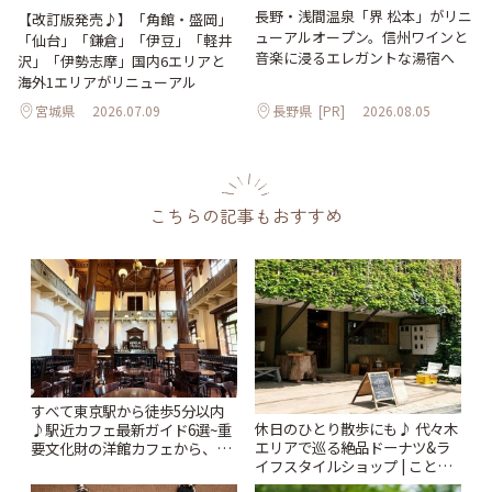
長野・浅間温泉「界 松本」がリニ
【改訂版発売♪】「角館・盛岡」
ューアルオープン。信州ワインと
「仙台」「鎌倉」「伊豆」「軽井
音楽に浸るエレガントな湯宿へ
沢」「伊勢志摩」国内6エリアと
海外1エリアがリニューアル
宮城県
2026.07.09
長野県
[PR]
2026.08.05
こちらの記事もおすすめ
すべて東京駅から徒歩5分以内
休日のひとり散歩にも♪ 代々木
♪駅近カフェ最新ガイド6選~重
エリアで巡る絶品ドーナツ&ラ
要文化財の洋館カフェから、改
イフスタイルショップ | ことり
札すぐのレトロ喫茶まで~ | こと
っぷ
りっぷ