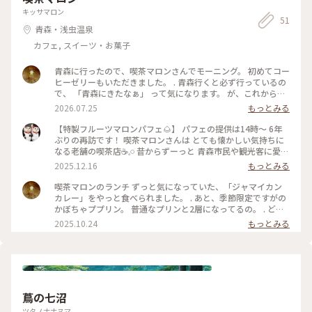
モンは自分のお好みでかけて下さい。手で掴んでどうぞ」とで
キッサマロン
てきたあっぷるぱいの生地はサクサクで、りんごも甘すぎずと
51
ても美味しかったです。 店内には弘前の四季を写した写真も飾
青森・浅虫温泉
られており、その写真の販売やポストカードも売られていまし
カフェ, スイーツ・お菓子
た。 もしかしてコーヒーを入れてくださった店主さんが撮っ
たのかなぁ。 お支払いの際に、思わずポストカードを購入し
青森に行ったので、喫茶マロンさんでモーニング。 初めてコー
てしまいました。 さて、出発までもう少し時間があるので、弘
ヒーゼリーもいただきました。 . 青森行くと必ず行っているの
前の建築と弘前カトリック教会のステンドグラスを見に行こう
で、 「青森にきたなぁ」 って気になります。 が、これから帰
と思います。 #私のことりっぷ旅 #秋さんぽ #青森 #弘前 #弘前
る所です😅
城 #可否屋葡瑠満 #アップルパイ #カウンターは #常連さんの
2026.07.25
もっとみる
席
【特製フルーツマロンパフェ🌰】 パフェの提供は14時〜 6年
ぶりの再訪です！ 喫茶マロンさんは とても懐かしい気持ちに
なる老舗の喫茶店☕𓈒𓏸︎︎︎︎ 昔からずーっと 青森市民や観光客に愛さ
れています❤️ * フルーツと幸せがたっぷりもりもり！ はみ出
2025.12.16
もっとみる
す・飛び出す・スペクタクルな３D😆 フルーツが暴れるアクロ
バットパフェです🤸🏼‍♀️💕 これ☝️6年前よりもめっちゃパワーア
喫茶マロンのランチ ずっと気になっていた、「ジャマイカン
ップ😳 いったい何種類のフルーツが使われているのかしら 旬
カレー」をやっと食べられました。 . あと、季節限定ですがの
の青森りんごが使われていて嬉しかった⤴︎︎⤴︎🍎 * 写真３枚目は
かぼちゃププリン。 普通なプリンと2層になってるの。 . どち
パフェの裏側 裏まで美しくてうっとり🥹 生クリームと一緒に
らも食べられて満足です。
2025.10.24
もっとみる
あんこが添えられて 中には抹茶アイスが入っていました💚 グ
ラスの底のオレンジ色は 柑橘のコンフィチュール フィニッシ
ュはさっぱり🍊 ご馳走さま😋 * ダメでもともとと 事前に電話
で予約可能かお聞きしたら なんと 平日は予約OK！ 2時半にフ
ルーツパフェの予約を入れました！ * 当日 あちこちでゆっく
りし過ぎて ｢青い森わんど｣さんを出たのが2時半😆 少し遅れる
蔦の七沼
とお店に電話を入れました すると｢もう作りますよ〜 お気をつ
けて｣と優しいお言葉。 * 🎄クリスマスツリーの傍らの 落ち着
ツタノナナヌマ