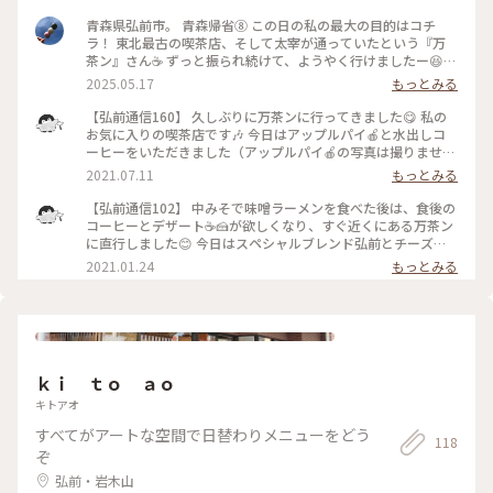
の舞橋の手前に水の多い時期とか、尚良いんだろうな〜😊 (撮
青森県弘前市。 青森帰省⑧ この日の私の最大の目的はコチ
影2020年11月2日) #青森県 #鶴田町 #鶴の舞橋 #岩木山 #鷺 #
ラ！ 東北最古の喫茶店、そして太宰が通っていたという『万
ひとりっぷ陸奥2020 #クリップしてきた場所 #行き当たりばっ
茶ン』さん☕️ ずっと振られ続けて、ようやく行けましたー😆
旅 #私のことりっぷ #秋日和
・ 行くたびに定休日や臨時休業に当たってしまい、その後は
2025.05.17
もっとみる
長期休業になり、そのまま閉店してしまうかもしれないとの話
もあり… 行けることなく終わってしまうのか😭と思っていた
【弘前通信160】 久しぶりに万茶ンに行ってきました😋 私の
ところ… 現在の店主さんが引き継いでくれて、お店継続となり
お気に入りの喫茶店です🎶 今日はアップルパイ🍎と水出しコ
ました😆 ・ こちらで太宰ブレンドを飲みながらアップルパイ
ーヒーをいただきました（アップルパイ🍎の写真は撮りません
を頬張るのを夢見ていたのです😌 念願かなって大満足でした✨
でした🤣）。 ここ万茶ンはマスターが気さくな方で、先客の
2021.07.11
もっとみる
・ おそらく当時の雰囲気とは少し違ってるとは思いますが。
常連さんが帰ったあと、話しかけて来てくれました😄 単身赴
・ 2025.5.5📝 ・ #青森さんぽ #青森カフェ #アップルパイ
任で一年前に弘前に来ていること、最近、あちこちに遠出して
【弘前通信102】 中みそで味噌ラーメンを食べた後は、食後の
いることを話したら、行く場所に迷った時は聞きに来てと。
コーヒーとデザート☕️🍰が欲しくなり、すぐ近くにある万茶ン
なんでも穴場スポットを教えてくれるとか。 私も常連さんの
に直行しました😊 今日はスペシャルブレンド弘前とチーズケ
仲間入りかな🥳 まだ10回も行ってないけど(笑) #夏色さがし #
ーキのセットに😋 静かな店内でコーヒーとチーズケーキをい
2021.01.24
もっとみる
青森県 #弘前 #喫茶店 #万茶ン #アップルパイ #水出しコーヒー
ただきながら、１時間ほど読書をしました。 弘前に来てから
万茶ンには４回ほど行きましたが、マスターには顔を覚えても
らったらしく、常連さんが来た感じで迎えてもらってます😄 #
弘前 #喫茶店 #万茶ン #スペシャルブレンド弘前 #チーズケー
キ
ｋｉ ｔｏ ａｏ
キトアオ
すべてがアートな空間で日替わりメニューをどう
118
ぞ
弘前・岩木山