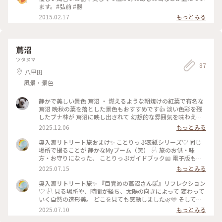
ます。#弘前 #器
2015.02.17
もっとみる
蔦沼
ツタヌマ
87
八甲田
風景・景色
静かで美しい景色 蔦沼 ・ 燃えるような朝焼けの紅葉で有名な
蔦沼 晩秋の葉を落とした景色もおすすめです👍 淡い色彩を残
したブナ林が 蔦沼に映し出されて 幻想的な雰囲気を味わえま
す。 聞こえてくるのは、鳥の声と、雪解けの水滴が水面に落ち
2025.12.06
もっとみる
る音、そして水鳥が水中に潜る音だけ。 いつまでも座って見て
いたくなる癒しの時間を過ごしました✨✨ #ことりっぷと一緒
奥入瀬リトリート旅おまけ✨ ことりっぷ表紙シリーズ♡ 同じ
#ことりっぷ #秋の装い #蔦沼 #青森
場所で撮ることが 静かなMyブーム（笑） 𓍯 旅のお供・味
方・お守りになった、 ことりっぷガイドブック📖 電子版もい
いけど紙もね🩵 𓍯 今回2回目の『表紙と撮ろう！』企画で、
2025.07.15
もっとみる
富山旅に続いてやってみました♡︎ʾʾ （あ、勝手に自分企画です
😂） 𓍯 楽しすぎて、撮りすぎて、ロング投稿でした🙏 とりあ
奥入瀬リトリート旅✨ 『目覚めの蔦沼さんぽ』リフレクション
えずここで奥入瀬リトリート旅は おしまいです･ᴗ･ 見て下さり
♡ 𓍯 見る場所や、時間が経ち、太陽の向きによって 変わって
ありがとうございました🫶💓 青森カフェ投稿もありますが、
いく自然の造形美。 どこを見ても感動しました🌿🩵 そしてこ
それはまたこんど𓈒 𓏸 𓐍 𓂃 𓈒𓏸 𓂃◌𓈒𓐍 𓈒 #蔦沼 #目覚めの蔦沼さん
こも倒木による、森のレストラン🌳 #目覚めの蔦沼さんぽ #蔦
2025.07.10
もっとみる
ぽ #ことりっぷ表紙と撮ろう #ガイドさんが撮ってくれました
沼 #奥入瀬渓流ホテル #星野リゾート #アクティビティ #神秘
#奥入瀬渓流ホテル #星野リゾート #アクティビティ #ゆるり夏