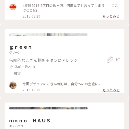
#夏旅2019 2度目の仏ヶ浦。何度見ても言ってしまう…「ここ
はどこ⁉️」
2019.08.29
もっとみる
ｇｒｅｅｎ
グリーン
97
伝統的なこぎん柄をモダンにアレンジ
弘前・岩木山
雑貨
今風デザインのこぎん刺しは、自分へのお土産に。
2016.10.10
もっとみる
ｍｏｎｏ ＨＡＵＳ
モノハウス