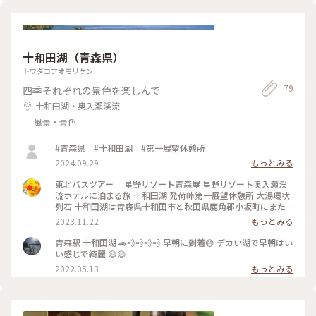
的 #エメラルドグリーン #リフレクション #森のレストラン #
時間 #わたしのリトリート旅 #お付き合いありがとうございま
ゆるり夏時間 #ことりっぷ青森 #わたしのリトリート旅
した
十和田湖（青森県）
トワダコアオモリケン
79
四季それぞれの景色を楽しんで
十和田湖・奥入瀬渓流
風景・景色
#青森県 #十和田湖 #第一展望休憩所
2024.09.29
もっとみる
東北バスツアー 星野リゾート青森屋 星野リゾート奥入瀬渓
流ホテルに泊まる旅 十和田湖 発荷峠第一展望休憩所 大湯環状
列石 十和田湖は青森県十和田市と秋田県鹿角郡小坂町にまた
がる湖です。 地図を見ると十和田湖の上に県境があります。こ
2023.11.22
もっとみる
の県境は2008年に青森県と秋田県が十和田湖を「青森:秋田
=6:4」で分割することに合意して決められたのだそうです。
青森駅 十和田湖 🚗💨💨💨💨 早朝に到着😅 デカい湖で早朝はい
県境が決まらないと、十和田湖、約６１平方キロメートル分の
い感じで綺麗 😄😄
地方交付税約６７００万円がどこにも交付されないという大人
2022.05.13
もっとみる
の事情があって湖の上に県境を作ったとか。 発荷峠第一展望
休憩所から見る十和田湖の向こうには八甲田山が見えるのです
が、この日は残念ながら雲の中でした。 バスは一路、八幡平
アスピーテラインへと向かいました。 鹿角の道の駅できりた