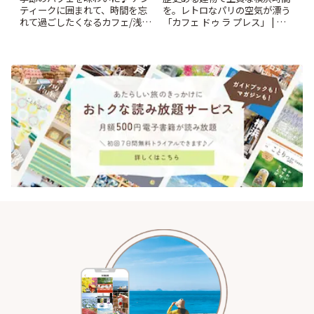
ティークに囲まれて、時間を忘
を。レトロなパリの空気が漂う
れて過ごしたくなるカフェ/浅草
「カフェ ドゥ ラ プレス」 | こと
「annorum cafe」 | ことりっぷ
りっぷ