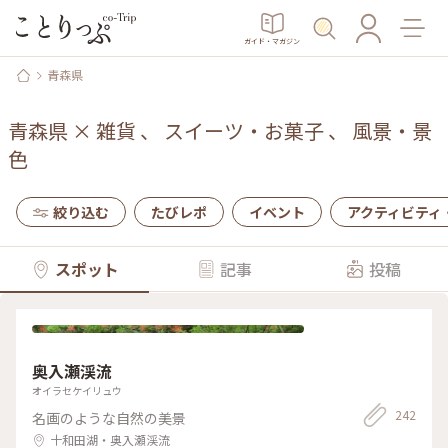
ガイド・マガジン
青森県
青森県
×
雑貨
、
スイーツ・お菓子
、
風景・景
色
絞り込む
たびレポ
イベント
アクティビティ
スポット
記事
投稿
奥入瀬渓流
オイラセケイリュウ
242
名画のような自然の美景
十和田湖・奥入瀬渓流