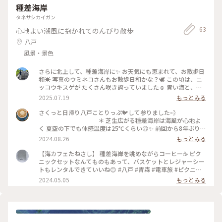
種差海岸
タネサシカイガン
63
心地よい潮風に抱かれてのんびり散歩
八戸
風景・景色
さらに北上して、種差海岸に✨️ お天気にも恵まれて、お散歩日
和☀️ 写真のウミネコさんもお散歩日和かな？🕊️ この頃は、ニ
ッコウキスゲが たくさん咲き誇っていました☺️ 青い海と、青
い空☁️🫧 それに、ニッコウキスゲ🌼 とっても映える景色です
2025.07.19
もっとみる
ね♪ #アートな景色
さくっと日帰り八戸ことりっぷ🐦して参りました💨
＊ 芝生広がる種差海岸は海風が心地よ
く 夏空の下でも体感温度は25℃くらい😌✨ 前回から8年ぶりく
らいに来たのですが インフォメーションセンターや カフェな
2024.08.26
もっとみる
どが新設されていてゆっくり過ごせました✨
＊ #ことりっぷ旅2024 #透明の世界
【海カフェたねさし】 種差海岸を眺めながらコーヒー☕️ ピク
ニックセットなんてものもあって、バスケットとレジャーシー
トもレンタルできていいね😊 #八戸 #青森 #電車旅 #ピクニッ
ク #絶景 #絶景ドライブ #キャンプ #海の見える景色
2024.05.05
もっとみる