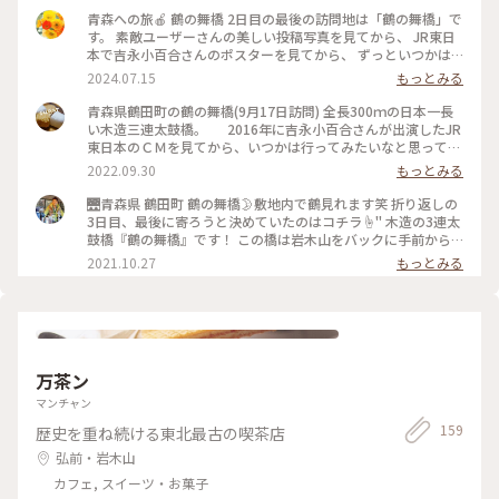
クチャーをうけたこともあり、ガイドさんの説明が頭にすんな
青森への旅🍎 鶴の舞橋 2日目の最後の訪問地は「鶴の舞橋」で
りと入ってきて、うんちく好きの私にはたまらない時間でし
す。 素敵ユーザーさんの美しい投稿写真を見てから、 JR東日
た。 再び奥入瀬渓流に来ることがあったら、ホテルから十和
本で吉永小百合さんのポスターを見てから、 ずっといつかは
田湖まで渓流沿いをのんびりと歩いてみたいなぁ、歩こうねー
と憧れていた場所。 全長300メートルの日本一長い木造三連太
2024.07.15
もっとみる
と主人と約束しました。 #私のことりっぷ旅 #秋さんぽ #奥入
鼓橋は、長い木の橋、長生きの橋ということで、この橋を渡る
瀬渓流 #星野リゾート #奥入瀬渓流ホテル #渓流ガイドツアー
と長生きできると言われているのだそうです。 そんな思いを噛
青森県鶴田町の鶴の舞橋(9月17日訪問) 全長300ｍの日本一長
#きのこ好きの #ガイドさんでした
み締めながら、ゆっくりと歩いて対岸へ渡ります。 橋の途中の
い木造三連太鼓橋。 2016年に吉永小百合さんが出演したJR
ステージで拍手をすると 「鳴き龍」の現象で音が響いて聞こ
東日本のＣＭを見てから、いつかは行ってみたいなと思ってい
えてきました。 この日は一日すぐれないお天気の日で 岩木山
ました。 数日前の天気予報ではこの日は雨や曇りの予報で
2022.09.30
もっとみる
が雲に隠れることもありましたが、 最後は橋の向こうに姿を
したが、前日に確認すると晴☀️予報。これは朝日と鶴の舞橋の
見せてくれ まるでつがいの鶴が羽を広げているかのような美
写真が撮れるかも⁉️と、早起きは大の苦手な私が2時起床で向
🌉青森県 鶴田町 鶴の舞橋🌛敷地内で鶴見れます笑 折り返しの
しい木の橋と共にカメラに収めることができました。 高円寺
かいました。🚙💨 雲が多めで、朝日が隠れ気味でしたが、
3日目、最後に寄ろうと決めていたのはコチラ☝" 木造の3連太
の気象神社のお守りを肌身離さず持ちあるていてよかったで
どうにか📸 写真を撮った後は、せっかくなので橋を歩いてみ
鼓橋『鶴の舞橋』です！ この橋は岩木山をバックに手前から
す。 あ〜なんて素晴らしい1日だったでしょう。 運転手さん、
ました🐾 木造の橋なので、なんだか江戸時代にでもタイムス
と、反対の奥側、そして1つ隣の端からの3つのアングルが一般
2021.10.27
もっとみる
ありがとうございました。 津軽平野に別れを告げ、 りんご畑
リップしたみたい。 振り返ると岩木山も見えます。 朝の爽や
的に見所となっているようです✨ 写真は1枚目から時間を遡る
の中を抜けて青森市内へ帰りました。 #青森 #津軽 #鶴田市 #
かな空気を吸いながら気持ちよく散歩できました🎶 その後
並びになってます。 【3】が隣の橋からの“横景”で、最初に撮
鶴の舞橋 #橋の改修工事が #行われる期間があります #HPで確
は駐車場で少し寝ました(-_-)zzz #休日ドライブ #秋いろと
った【4】の明るい時間にはなんと鶴が頭上を…🕊…あ、サギ
認を
りどり #Myことりっぷ #私のことりっぷ2022 #青森県 #鶴田町
でした。白鷺かなꉂ(ˊᗜˋ*) 【5】は隣接するようにある施設の
｢鶴の里ふるさと館｣です。 茅葺き屋根と紅葉が何ともタイムス
リップした日本を見ているようで、少しご紹介です(˶･ᴗ･˶)
万茶ン
🔹🔹🔸🔹❀🐦✴ 🔸🔸 ✴🐦❀🔹🔸🔹🔹 コチラもことりっぷの投
稿を見て、ぜひ撮りたいなーと思ってました☝ (あおいもりお
マンチャン
さんやkemikemiさんの写真見て、青森の日本海側行ったらマ
159
歴史を重ね続ける東北最古の喫茶店
スト！と) 狙い目は晴れの夜明けか夕暮れと考えて…。 が、こ
の日は前夜からの雨、昼過ぎにやみその後はくもり空☁☁☁
弘前・岩木山
太陽なくてノーマジックアワー🙅🏻 しかし、前回桜の季節に
カフェ, スイーツ・お菓子
は見えなかった岩木山も見れたので、良しとしましょう👍 鶴