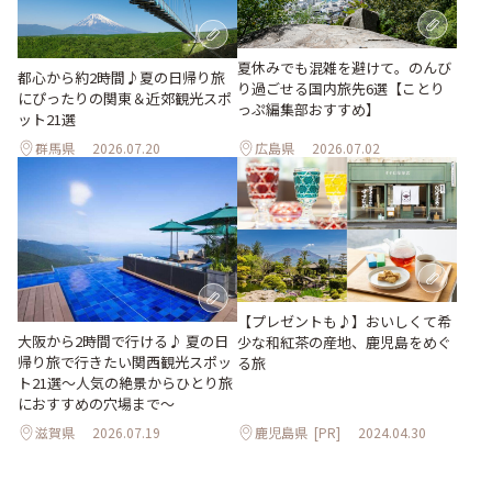
夏休みでも混雑を避けて。のんび
都心から約2時間♪夏の日帰り旅
り過ごせる国内旅先6選【ことり
にぴったりの関東＆近郊観光スポ
っぷ編集部おすすめ】
ット21選
群馬県
2026.07.20
広島県
2026.07.02
【プレゼントも♪】おいしくて希
大阪から2時間で行ける♪ 夏の日
少な和紅茶の産地、鹿児島をめぐ
帰り旅で行きたい関西観光スポッ
る旅
ト21選～人気の絶景からひとり旅
におすすめの穴場まで～
滋賀県
2026.07.19
鹿児島県
[PR]
2024.04.30