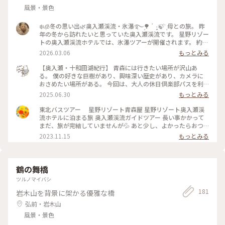
風景・景色
❄️🧊冬の思い出🌿奥入瀬渓流・氷瀑࿐۪🌳 ॱ ᩠۰🍃་۪ 母との旅。 昨
年の冬から訪れたいと思っていた奥入瀬渓流です。 星野リゾー
トの奥入瀬渓流ホテルでは、氷瀑ツアーが開催されます。 約1
時間、バスでの移動ですので母にもやさしいツアーでした。 #
2026.03.06
もっとみる
開運旅 #奥入瀬渓流 #奥入瀬渓流ホテル #星野リゾート #氷瀑 #
氷瀑ツアー #奥入瀬の冬 #青森旅行 #十和田市 #冬の絶景 #雪景
【奥入瀬・十和田湖紀行】 青森には行きたい場所が沢山あ
色 #青森 #ことりっぷ青森
る。 僕の好きな巨樹があり、興味深い歴史があり、カメラに
おさめたい場所がある。 今回は、大人の休日倶楽部パスを利
用し、土日の強硬日程で、青森へ。 まずは、のっけ丼ランチ
2025.06.30
もっとみる
で腹ごしらえ。青森駅のすぐ近くで、2,200円で、この刺身を
食べられるのだから驚きだ。 今回の目的地は奥入瀬。渓流沿
東北バスツアー 星野リゾート青森屋 星野リゾート奥入瀬渓
いをゆっくり散策。素人の僕でも、それなりの写真が撮れる。
流ホテルに泊まる旅 奥入瀬渓流ガイドツアー 長い事かかって
絵の中を歩いているようだ。 宿泊は奥入瀬の焼山。田酒等の
まだ、旅が完結していませんが💦 あと少し、よかったらおつ
利き酒に酔い、早めに就寝。 翌日はまず十和田湖へ。厳かな
きあいください。 夕食のあとは、雨天のため星空観賞会が中
2023.11.15
もっとみる
十和田神社に参拝。マリンブルーのきれいな湖、心地よい波の
止となってしまったので、渓流ラウンジにて温かいりんご紅茶
音。レイクブルーソフトを食べながら十和田湖畔を歩く。 ラ
を飲みながら、奥入瀬渓流の成り立ちをレクチャーしていただ
ンチは、黒石 中町こみせの｢つゆ焼きそば」。そばの太さ
きました。 ここで教えていただいたことは、次の日の奥入瀬
も、つゆを入れることも変わっているが、僕はこのそば、好き
渓流ガイドツアーでも大変役立ちました。 翌朝は10時に出発
鶴の舞橋
だ。 最後は三内丸山遺跡。先日、豊洲の古代エジプト ラム
でしたので、朝食ブュッフェ、温泉、ホテル周りの散策とゆっ
ツルノマイバシ
セス大王展を見に行ったが、それよりも古い遺跡なのだから、
くり楽しんでから、ホテルにさよならをしました。（写真5枚
とんでもない。日本にも世界に張れる歴史遺産があるものだ。
目） そして、今日のメインは石ケ戸休憩所から雲井の滝まで、
181
岩木山を背景に架かる優雅な橋
沢山の土産を手に、楽しかった思い出を胸に、帰路につく。
ガイドさんと一緒に奥入瀬渓流を歩くことです。 ガイドツアー
弘前・岩木山
日常を忘れる良い旅だった。 次回は、青森をもっとゆっくり
に参加するのは初めてなので、ワクワク。 耳にイヤホンをつけ
周遊したい。 #奥入瀬 #十和田湖 #青森 #大人の休日倶楽部 #ハ
て、ガイドさんと離れても声が聞こえる仕組みになっているの
風景・景色
イキング #ランチ
ですね。 残念ながら雨が時折降りましたが、昨日ホテルでレ