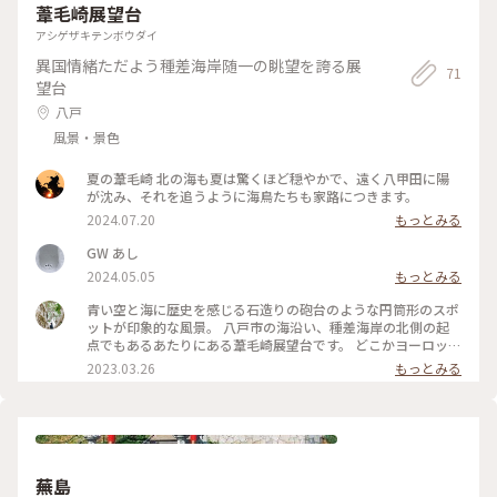
葦毛崎展望台
アシゲザキテンボウダイ
異国情緒ただよう種差海岸随一の眺望を誇る展
71
望台
八戸
風景・景色
夏の葦毛崎 北の海も夏は驚くほど穏やかで、遠く八甲田に陽
が沈み、それを追うように海鳥たちも家路につきます。
2024.07.20
もっとみる
GW あし
2024.05.05
もっとみる
青い空と海に歴史を感じる石造りの砲台のような円筒形のスポ
ットが印象的な風景。 八戸市の海沿い、種差海岸の北側の起
点でもあるあたりにある葦毛崎展望台です。 どこかヨーロッパ
の海沿いの街か、はたまたラピュタみたいな世界観を感じるこ
2023.03.26
もっとみる
の場所は、太平洋戦争の際に旧日本軍の施設だったようで、今
は展望台になっています。展望台から見る太平洋の雄大な風景
にはやはり心が洗われました。 ここから種差海岸一帯には海
の景色を見ながら歩けるトレイルが整備されているので、お花
が咲く時期などゆっくり歩くのも素敵な過ごし方だと思いま
す。夏には草も青々として一層美しいだろうなぁと思いなが
蕪島
ら、まだ日陰には雪の残る春の始まりの澄んだ空と空気を楽し