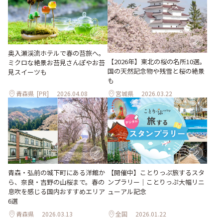
奥入瀬渓流ホテルで春の苔旅へ。
【2026年】東北の桜の名所10選。
ミクロな絶景お苔見さんぽやお苔
国の天然記念物や残雪と桜の絶景
見スイーツも
も
青森県
[PR]
2026.04.08
宮城県
2026.03.22
青森・弘前の城下町にある洋館か
【開催中】ことりっぷ旅するスタ
ら、奈良・吉野の山桜まで。春の
ンプラリー｜ことりっぷ大幅リニ
息吹を感じる国内おすすめエリア
ューアル記念
6選
青森県
2026.03.13
全国
2026.01.22