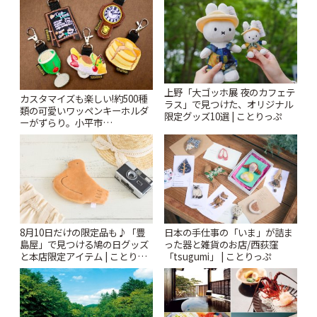
上野「大ゴッホ展 夜のカフェテ
カスタマイズも楽しい!約500種
ラス」で見つけた、オリジナル
類の可愛いワッペンキーホルダ
限定グッズ10選 | ことりっぷ
ーがずらり。小平市
「Kimamaya T&K」 | ことりっ
ぷ
8月10日だけの限定品も♪「豊
日本の手仕事の「いま」が詰ま
島屋」で見つける鳩の日グッズ
った器と雑貨のお店/西荻窪
と本店限定アイテム | ことりっ
「tsugumi」 | ことりっぷ
ぷ