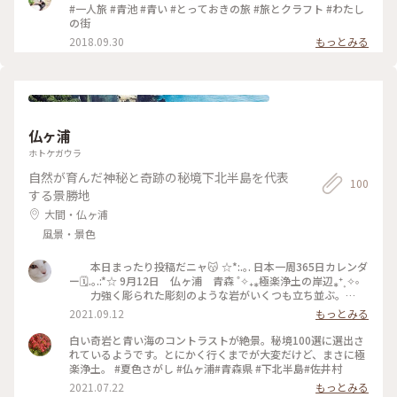
#一人旅 #青池 #青い #とっておきの旅 #旅とクラフト #わたし
の街
2018.09.30
もっとみる
仏ヶ浦
ホトケガウラ
自然が育んだ神秘と奇跡の秘境下北半島を代表
100
する景勝地
大間・仏ヶ浦
風景・景色
本日まったり投稿だニャ😽 ☆*:.｡. 日本一周365日カレンダ
ー🗓.｡.:*☆ 9月12日 仏ヶ浦 青森 ˚✧₊⁎極楽浄土の岸辺⁎⁺˳✧༚
力強く彫られた彫刻のような岩がいくつも立ち並ぶ。
如来の首、十三佛観音岩、蓮華岩など、仏にまつわる
2021.09.12
もっとみる
名がつけられたこの場所にいると、極楽浄土に迷い込 ん
だ気分になる。 波で削られ削られこのような形になるのは不
白い奇岩と青い海のコントラストが絶景。秘境100選に選出さ
思議ですね。 自然の彫刻ですね。極楽浄土〜✨✨ #青森#仏ヶ
れているようです。とにかく行くまでが大変だけど、まさに極
浦#極楽浄土#観音岩#十三仏#自然の彫刻
楽浄土。 #夏色さがし #仏ヶ浦#青森県 #下北半島#佐井村
2021.07.22
もっとみる