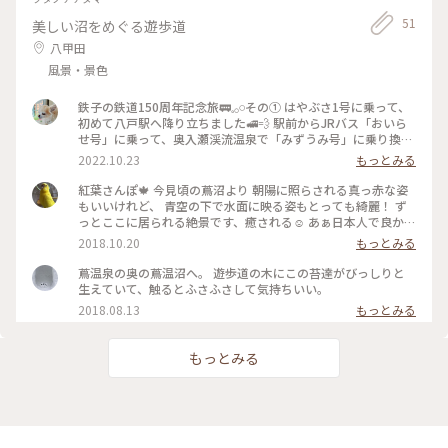
いたソファー席に案内されました。 店内のアンティーク雑貨
51
美しい沼をめぐる遊歩道
などを見て過ごしていると 程なく 素晴らしーいパフェが登場
しました 喫茶マロンさんは 何度も訪れたくなる あたたかい接
八甲田
客の喫茶店です❤️ * 喫茶マロンさんで ぜひぜひ 特製フルーツ
風景・景色
マロンパフェを召し上がれ🪄➰⭐️ * #しろいあおもり❄️⑦ つづ
く、 * #ことりっぷと一緒 #ことりっぷ青森 #喫茶マロン #パフ
ェは14時から #平日は予約OK #レトロ #純喫茶 #老舗喫茶店 #
鉄子の鉄道150周年記念旅🚃𓈒𓂂𓏸その① はやぶさ1号に乗って、
フルーツパフェ #パフェ #特製フルーツマロンパフェ #栗拾い
初めて八戸駅へ降り立ちました🚅💨 駅前からJRバス「おいら
🌰❤ #昭和にことりっぷ #青森 #fumiparfait #携帯写真
せ号」に乗って、奥入瀬渓流温泉で「みずうみ号」に乗り換え
#fumitubu #ふみつぶ〜ぬ #毎日がメリークリスマス🎄 #ふた
て🚌💨 蔦温泉に到着🙌 ここから、歩いて15分👣👣辿り着いた
2022.10.23
もっとみる
りっぷ青森
のは･･･ つづく #秋いろとりどり #青森#八戸#奥入瀬#蔦温泉#
鉄子#鉄道150周年#JR東日本パス#バスはちょっと遅れるから
紅葉さんぽ🍁 今見頃の蔦沼より 朝陽に照らされる真っ赤な姿
注意#バスから見えた小さなお家たち#紅葉#トレッキング#ブ
もいいけれど、 青空の下で水面に映る姿もとっても綺麗！ ず
ナの木#クマに注意#さっき帰ってきましたのでのんびり投稿し
っとここに居られる絶景です、癒される☺️ あぁ日本人で良かっ
ます
た〜 . アクセスは車・バスでずっと一本道を。 来週から交通規
2018.10.20
もっとみる
制がかかるので 遠方から来られる方はバスがおすすめと思い
ます。 駐車場は蔦温泉旅館に無料Pあります。 #秋深き #蔦沼
蔦温泉の奥の蔦温沼へ。 遊歩道の木にこの苔達がびっしりと
#ことりっぷ青森
生えていて、触るとふさふさして気持ちいい。
2018.08.13
もっとみる
もっとみる