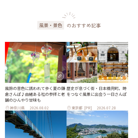
のおすすめ記事
風景・景色
風鈴の音色に誘われて歩く夏の鎌
歴史が息づく街・日本橋兜町。時
倉さんぽ♪由緒ある社の参拝と老
をつなぐ風景に出会う一日さんぽ
舗のひんやり甘味も
神奈川県
2026.08.02
東京都
[PR]
2026.07.28