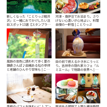
新しくなった「ことりっぷ軽井
河津・南伊豆でお泊まり。さり
沢」と一緒におでかけしたい注
げない心遣いが心地よい、料理
目スポット13選【スタンプラリ
自慢の一軒宿 | ことりっぷ
ー開催中】 | ことりっぷ
風鈴の音色に誘われて歩く夏の
目の前で燃えるかき氷にうっと
鎌倉さんぽ♪由緒ある社の参拝
り。吉祥寺の隠れ家カフェ「ル
と老舗のひんやり甘味も | こと
ミエール」で物語の世界へ | こ
りっぷ
とりっぷ
季節のパフェを味わいに♪ アン
歴史ある建物で上質な横浜時間