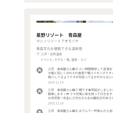
テントの中で #ねぶたを製作中
星野リゾート 青森屋
ホシノリゾートアオモリヤ
青森文化を堪能できる温泉宿
三沢・古牧温泉
イベント, ホテル・宿, 温泉・スパ
三沢 青森屋さん🏨⑧ 小一時間散歩して足湯まで行ったのでお腹空きました😊 、 朝ごはんに行きましょう🍚😋 、
夕飯と同じくのれそれ食堂で朝バイキングです☺️
操🤸‍♀️してるようですが何言ってるかわからない
た😊 、 いつものように物色します👀 、 イ
2025.11.19
ただきます😊 好きな海鮮を選んで乗せます イカ
🍜です😊 東北は朝ラーメン文化があるのであやか
三沢 青森屋さん🏨⑦ 朝です☀️早起きしました🙋‍♂️ 、 青森屋さんには古牧温泉渋沢公園という大きな公園があるので
グルトにはりんご味、ブルーベリー味、キュウイ
散策します🚶‍➡️ クマ対策に傘を持って行きます
しあわせ☺️ 、 食べた後は送迎バスの時間まで
の渋沢栄一先生に三代仕えた北の観光王杉本さん
世話になりました 、 噂以上の素晴らしいホテル
牧場🫏🐑🐖🐂を解体して新事業を展開⛏️
2025.11.18
ざいました😊 、 、 #あきらの東北
きたいリゾート10年連続１位になる古牧温泉を作り渋沢家は
ります🌀 、 風もないので紅葉が綺麗に映りま
三沢 青森屋さん🏨⑥ おでんで一杯飲んだら急いでお風呂です♨️☺️ 、 お風呂も素敵らしいと聞いています😊 、 も