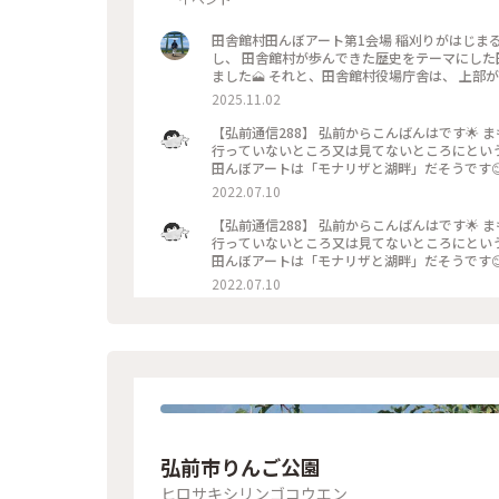
田舎館村田んぼアート第1会場 稲刈りがはじまる前、ギリギリ最終日に 伺いました👏 田舎館村合併70周年を記念
し、 田舎館村が歩んできた歴史をテーマにした田んぼアートで
ました🗻 それと、田舎館村役場庁舎は、 上部が、お城の形をし
一緒
2025.11.02
【弘前通信288】 弘前からこんばんはです🌟
行っていないところ又は見てないところにという
田んぼアートは「モナリザと湖畔」だそうです
はいえ、見事に絵画🖼が出来上がっていました✨ #アートみたいな景色 #Myこ
2022.07.10
アート #モナリザ #湖畔
【弘前通信288】 弘前からこんばんはです🌟
行っていないところ又は見てないところにという
田んぼアートは「モナリザと湖畔」だそうです
はいえ、見事に絵画🖼が出来上がっていました✨ #アートみたいな景色 #Myこ
2022.07.10
アート #モナリザ #湖畔
弘前市りんご公園
ヒロサキシリンゴコウエン