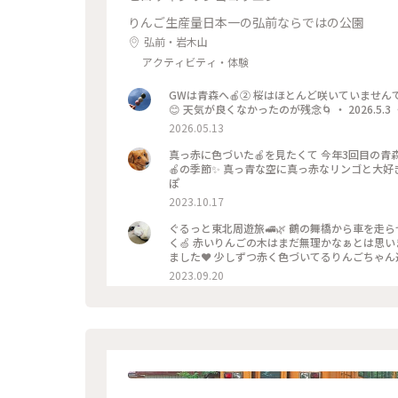
りんご生産量日本一の弘前ならではの公園
弘前・岩木山
アクティビティ・体験
GWは青森へ🍎② 桜はほとんど咲いていませ
😊 天気が良くなかったのが残念🌀 ・ 2026.5.
2026.05.13
真っ赤に色づいた🍎を見たくて 今年3回目の青
🍎の季節✨ 真っ青な空に真っ赤なリンゴと大好き
ぽ
2023.10.17
ぐるっと東北周遊旅🚅🌿 鶴の舞橋から車を
く🍏 赤いりんごの木はまだ無理かなぁとは思い
ました❤️ 少しずつ赤く色づいてるりんごちゃん達
🍎🍎少しずつ秋の気配…ですね🍁 公園内の
2023.09.20
木が植えられていました✨✨✨ そして、雲が少しずつ取れ
っぷ旅 #秋さんぽ #ことりっぷ東北