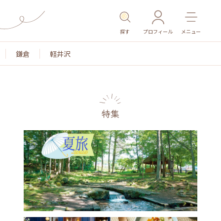
探す
プロフィール
メニュー
鎌倉
軽井沢
特集
色
名所・旧跡
温泉・スパ
その他施設
ごはん