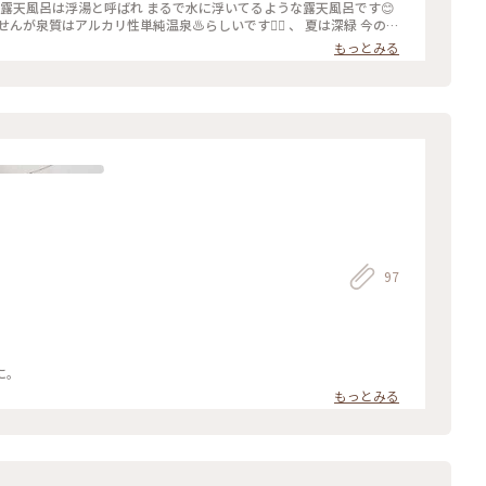
ポニーのお家があり２匹のポニーがいます☺️足短い ぜんぜん動かない
、 露天風呂は浮湯と呼ばれ まるで水に浮いてるような露天風呂です😊
かつての渋沢栄一先生のお家が移築保存されてたらしいです🏠✨ 、 一
が泉質はアルカリ性単純温泉♨️らしいです🧖‍♂️ 、 夏は深緑 今の時
外国女子がもの珍しそうに見てましたが気にしません🙂 、 それは
にはねぶたが登場します👺 身を清める灯籠流しは東北でねぶり流しと
もっとみる
ﾞｺﾆﾓﾅｲｿﾞ 、 今調べたら故郷の埼玉県深谷市に引っ越ししてました
湯は日本三大美林である青森ヒバ温泉🌲✨ めちゃくちゃいい香りがします
😂 、 しかもまさにこの日に深谷市で初日のお披露目会やってたよ😂😂 、 、 #あきらの東北
✨ 、 後は部屋でゆっくりします🙂 、 青森屋さんは自販機にビールが
パーで買ったつまみとイギリストーストを食べてビールをいただきます
飲み続けてますが今日はこれが最後です☺️ 、 次の投稿は翌日の散歩風
青森屋さん最後の投稿になります😊 、 #あきらの東北
97
に。
もっとみる