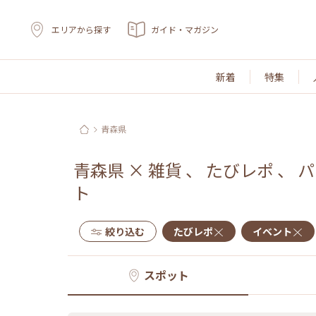
エリアから探す
ガイド・マガジン
新着
特集
青森県
青森県
×
雑貨
、
たびレポ
、
パ
ト
絞り込む
たびレポ
イベント
スポット