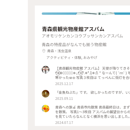
青森県観光物産館アスパム
アオモリケンカンコウブッサンカンアスパム
青森の特産品がなんでも揃う物産館
青森・浅虫温泉
アクティビティ・体験, おみやげ
【青森観光物産館 アスパム】 天使が降りてきそうな
*⃝❅❆🧚‍♀️🧚🏻‍♂️❅◌̥*⃝❄°.❅°.ꊛ໋̝❅☃ 
寒かった🫨❄️ 写真３枚目は てっぺんに街灯を合わ
た 正三角形の建物 ⃤ 地上15階、高さ76m 13階には360°眺望の展望台があります！ * 写真4枚目 赤い林檎さんの情報
2025.12.17
で パムパムでアップルパイを買えました🙌 青
かったけどセーフ_( ˙꒳˙ )_ 私が欲しかった♡アップルパイは #パムパムアップル 素敵ユーザーさまのご投稿をご覧
「金魚ねぶた」です。 欲しかったのですが、い
下さい💁‍♀️ * 写真5枚目 喫茶マロンさんと青森駅もキラキラでし
2025.09.11
と一緒 #ことりっぷ青森 #青森 #青森観光物産館アスパム #アスパム #SweetsFactorypampam #スイーツファクト
リーパムパム #チーズアップルパイ #ショソンオポム
青森への旅🍎 青森市内散策 青森最終日は、まずはアスパムの展望台、A-FACTORY、ねぶたの家ワ・ラッセなど市内
ふみつぶ〜ぬ #赤い林檎 #毎日がメリークリスマ
を散策。 写真1〜3枚目 アスパムの展望台からの眺め。 360°ぐるりと見渡せます。 青森ベイブリッジと青函連絡船
を見ていたらなんとなく横浜を思い出しました。 写真4枚目 三角屋根が可愛らしいA-FACTORY前にはAOMORI
ニュメント。お店には青森のお土産がたくさんで、あれもこれも欲し
2024.07.17
黄色の船体が青に映えます。 スポットはアスパムです。 #青森 #アスパム #エーファクトリー #アスパムの下では #