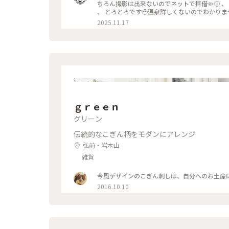
て雪の中にライトアップされます😊 、 奥には
ちろん撮影は出来ないのでネットで拝借🤏🙂 
🐴 、 さらに歩くと大きな門がありその先には
、 とろとろです🥹温泉詳しくないのでわかりません
周回って来て少し時間があったので足湯します☺️ 
期は紅葉がライトアップされてました🍁☺️ 冬
2025.11.17
そうと渋沢栄一さんの銅像もあったはずだが？🙂ﾄ
呼ばれ幾つもの灯籠が置かれます🕯️☺️ 、 内
☺️ 、 久しぶりに長い時間お風呂入りました😊
ないのでちゃんと買って来ました☺️ 、 スー
😊 、 思えばレンタカーを１６時に返してから
景になり
ｇｒｅｅｎ
グリーン
伝統的なこぎん柄をモダンにアレンジ
弘前・岩木山
雑貨
今風デザインのこぎん刺しは、自分へのお土産
2016.10.10