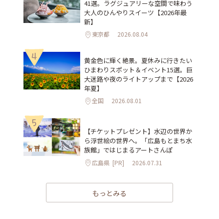
41選。ラグジュアリーな空間で味わう
大人のひんやりスイーツ【2026年最
新】
東京都
2026.08.04
4
黄金色に輝く絶景。夏休みに行きたい
ひまわりスポット＆イベント15選。巨
大迷路や夜のライトアップまで【2026
年夏】
全国
2026.08.01
5
【チケットプレゼント】水辺の世界か
ら浮世絵の世界へ。「広島もとまち水
族館」ではじまるアートさんぽ
広島県
[PR]
2026.07.31
もっとみる