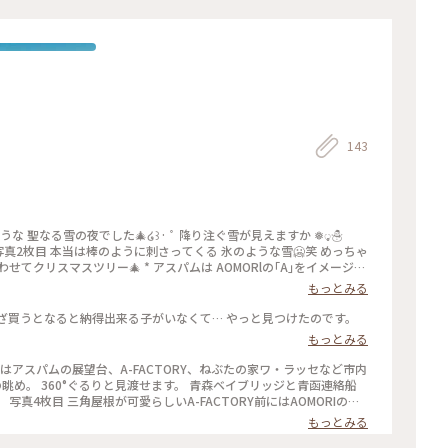
143
 聖なる雪の夜でした🎄໒꒱· ﾟ 降り注ぐ雪が見えますか ❅◌̥☃
* なーんて( ˆｍˆ ) 写真2枚目 本当は棒のように刺さってくる 氷のような雪🥶笑 めっちゃ
せてクリスマスツリー🎄 * アスパムは AOMORlの｢A｣をイメージし
もっとみる
森りんごを使用したオリジナルアップルパイのお店です🍎🥧 残り少な
ざ買うとなると納得出来る子がいなくて… やっと見つけたのです。
た⟡.· * #しろいあおもり❄️⑨ つづく、 * #ことりっぷ
もっとみる
 #アップルパイパイ #ふたりっぷ青森 #携帯写真 #fumitubu #
ス🎄
のモ
くなります🍎 写真5枚目 青函連絡船八甲田丸。
もっとみる