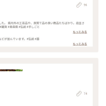
96
した。 県内外の工芸品や、良質で品の良い商品たちばかり。店主さ
んのセンスが光っていました。 また行きます。 #雑貨 #青森県 #弘前 #手しごと
もっとみる
どが並んでいます。#弘前 #器
もっとみる
74