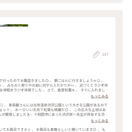
107
 、 みちのく祭りやの前に何やら人だかりが👀 、 近づくとラジオ体
😂津軽弁ラジオ体操でした 、 さて、食堂到着🛬 、 すぐに入れまし
サバのかっちゃラーメン屋になってる🥹後で食べよ 、 １周目 のっけ丼い
もっとみる
、エビ、明太子乗せて来ました☺️イカ多め 、 2周目 ホタテラーメン
ります☺️ 、 3周目 ぱんとヨーグルト😊 コーンスープ🌽です ヨー
味？だったかな😊全部かけちゃいました 、 朝からおいしいごはん
よ☺️🌂 、 おー😲いい天気で紅葉も綺麗だ😊 、 この広大な土地はあ
お土産を見て回りました😊 、 青森屋さんはこれで最後になります🙂お
が開発しました🕺✨ 十和田市にあった渋沢栄一先生が所有する渋沢
でした😊スタッフの方もみんな素晴らしかったです 、 ありがとうご
 、 やっぱり娯楽施設いるよねって事で古牧温泉を掘り当て、かつては行
もっとみる
この公園に住んでました🏠✨ 、 さて大きな池を一周回
した☺️ 、 池の真ん中には「浮御堂」があり冬はここにねぶたが集合し