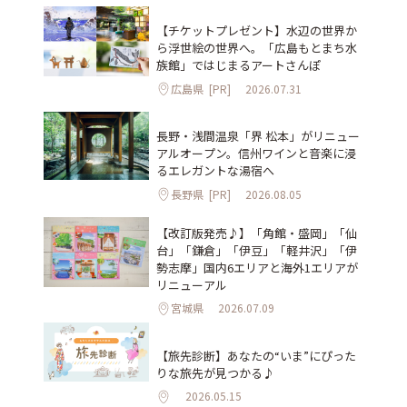
【チケットプレゼント】水辺の世界か
ら浮世絵の世界へ。「広島もとまち水
族館」ではじまるアートさんぽ
広島県
[PR]
2026.07.31
長野・浅間温泉「界 松本」がリニュー
アルオープン。信州ワインと音楽に浸
るエレガントな湯宿へ
長野県
[PR]
2026.08.05
【改訂版発売♪】「角館・盛岡」「仙
台」「鎌倉」「伊豆」「軽井沢」「伊
勢志摩」国内6エリアと海外1エリアが
リニューアル
宮城県
2026.07.09
【旅先診断】あなたの“いま”にぴった
りな旅先が見つかる♪
2026.05.15