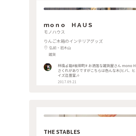
ｍｏｎｏ ＨＡＵＳ
モノハウス
りんご木箱のインテリアグッズ
弘前・岩木山
雑貨
林檎🍎箱#板柳町# お洒落な雑貨屋さん mono H AU S ここでも林檎箱買えます🎵 本当の林檎箱は安い木材なのでさ
さくれがありですがこちらは色んな木(ヒバ、ヒ
イズ迄豊富🎶
2017.09.21
THE STABLES