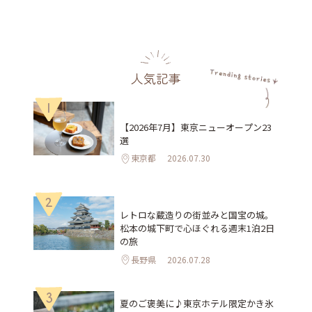
人気記事
1
【2026年7月】東京ニューオープン23
選
東京都
2026.07.30
2
レトロな蔵造りの街並みと国宝の城。
松本の城下町で心ほぐれる週末1泊2日
の旅
長野県
2026.07.28
3
夏のご褒美に♪東京ホテル限定かき氷