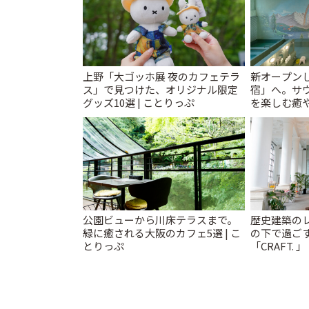
上野「大ゴッホ展 夜のカフェテラ
新オープンし
ス」で見つけた、オリジナル限定
宿」へ。サ
グッズ10選 | ことりっぷ
を楽しむ癒や
とりっぷ
公園ビューから川床テラスまで。
歴史建築の
緑に癒される大阪のカフェ5選 | こ
の下で過ご
とりっぷ
「CRAFT. 