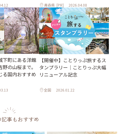
04.12
青森県
[PR]
2026.04.08
城下町にある洋館
【開催中】ことりっぷ旅するス
吉野の山桜まで。
タンプラリー｜ことりっぷ大幅
じる国内おすすめ
リニューアル記念
03.13
全国
2026.01.22
の記事もおすすめ