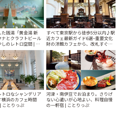
た銭湯「黄金湯 新
すべて東京駅から徒歩5分以内♪駅
ウナとクラフトビール
近カフェ最新ガイド6選~重要文化
しのレトロ空間 | こ
財の洋館カフェから、改札すぐの
レトロ喫茶まで~ | ことりっぷ
レトロなシャンデリア
河津・南伊豆でお泊まり。さりげ
す横浜のカフェ時間
ない心遣いが心地よい、料理自慢
」 | ことりっぷ
の一軒宿 | ことりっぷ