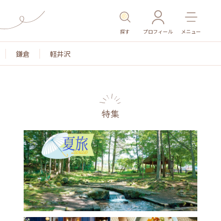
探す
プロフィール
メニュー
鎌倉
軽井沢
特集
名所・旧跡
温泉・スパ
その他施設
ごはん
カ