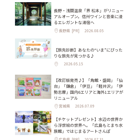
長野・浅間温泉「界 松本」がリニュー
アルオープン。信州ワインと音楽に浸
るエレガントな湯宿へ
長野県
[PR]
2026.08.05
【旅先診断】あなたの“いま”にぴった
りな旅先が見つかる♪
2026.05.15
【改訂版発売♪】「角館・盛岡」「仙
台」「鎌倉」「伊豆」「軽井沢」「伊
勢志摩」国内6エリアと海外1エリアが
リニューアル
宮城県
2026.07.09
【チケットプレゼント】水辺の世界か
ら浮世絵の世界へ。「広島もとまち水
族館」ではじまるアートさんぽ
広島県
[PR]
2026.07.31