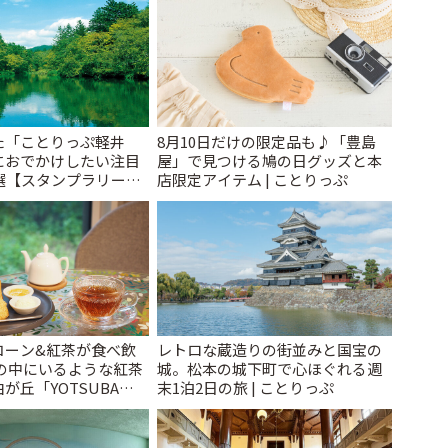
た「ことりっぷ軽井
8月10日だけの限定品も♪「豊島
におでかけしたい注目
屋」で見つける鳩の日グッズと本
選【スタンプラリー開
店限定アイテム | ことりっぷ
とりっぷ
コーン&紅茶が食べ飲
レトロな蔵造りの街並みと国宝の
森の中にいるような紅茶
城。松本の城下町で心ほぐれる週
が丘「YOTSUBA
末1泊2日の旅 | ことりっぷ
んびり時間 | ことりっぷ