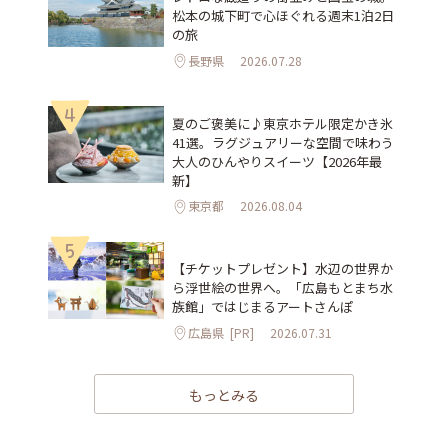
松本の城下町で心ほぐれる週末1泊2日
の旅
長野県
2026.07.28
4
夏のご褒美に♪東京ホテル限定かき氷
41選。ラグジュアリーな空間で味わう
大人のひんやりスイーツ【2026年最
新】
東京都
2026.08.04
5
【チケットプレゼント】水辺の世界か
ら浮世絵の世界へ。「広島もとまち水
族館」ではじまるアートさんぽ
広島県
[PR]
2026.07.31
もっとみる