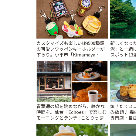
カスタマイズも楽しい!約500種類
新しくなっ
の可愛いワッペンキーホルダーが
沢」と一緒
ずらり。小平市「Kimamaya
スポット13
T&K」 | ことりっぷ
催中】 | こ
青葉通の緑を眺めながら、静かな
焼きたてス
時間を。仙台「Echoes」で楽しむ
み放題♪ 
モーニングとランチ | ことりっぷ
専門店・自由
TEA」での